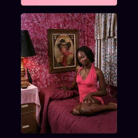
Words Radio
FM
PRATIQUE + LÉGAL
Archive complète
Récents
À la une
Recherche ⌕
Tous les tags
Soumettre un tip
Nous écrire
Presse
Business