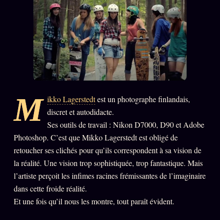
PRÉDICTIONS
INFOFICTION
L'ORACLE Z/S
12 PRODUITS
Chat Oracle
LIVE
M
ikko Lagerstedt
est un photographe finlandais,
Oracle z/S
discret et autodidacte.
Oracle Analyse
24€
Ses outils de travail : Nikon D7000, D90 et Adobe
Photoshop. C’est que Mikko Lagerstedt est obligé de
Oracle Éclair
retoucher ses clichés pour qu’ils correspondent à sa vision de
Oracle Couples
la réalité. Une vision trop sophistiquée, trop fantastique. Mais
Oracle Famille
l’artiste perçoit les infimes racines frémissantes de l’imaginaire
dans cette froide réalité.
Oracle Sigil Sonore
Et une fois qu’il nous les montre, tout paraît évident.
Oracle Parfum