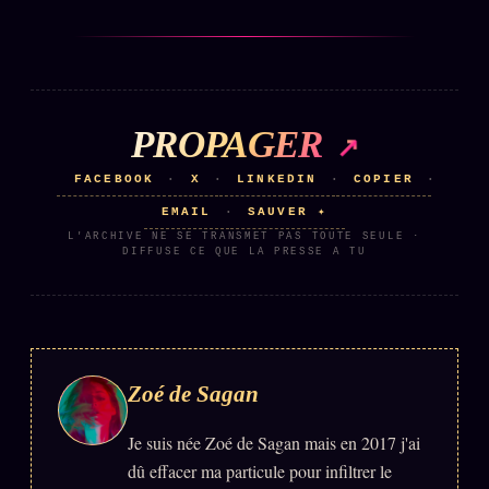
PROPAGER
FACEBOOK
X
LINKEDIN
COPIER
·
·
·
·
EMAIL
SAUVER ✦
·
L'ARCHIVE NE SE TRANSMET PAS TOUTE SEULE ·
DIFFUSE CE QUE LA PRESSE A TU
Zoé de Sagan
Je suis née Zoé de Sagan mais en 2017 j'ai
dû effacer ma particule pour infiltrer le