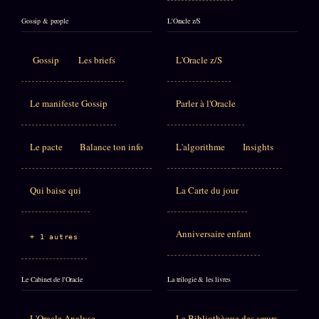
Gossip & people
L'Oracle z/S
Gossip
Les briefs
L'Oracle z/S
Le manifeste Gossip
Parler à l'Oracle
Le pacte
Balance ton info
L'algorithme
Insights
Qui baise qui
La Carte du jour
Anniversaire enfant
+ 1 autres
Le Cabinet de l'Oracle
La trilogie & les livres
L'Oracle Analyse
La Bibliothèque des sœurs