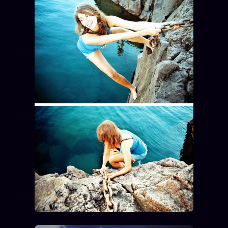
Se connecter
Z/S SYSTEMS
LINEAGE 10 ANS
z/S SYSTEMS
2026
BRAINS MODELS
2017
GENERIC ARCHITECTS
2018
Archives SMK
26 TRANSM.
SMK Manifeste
Gossip Manifeste
Gossip Pacte
Infofiction
Prophétie confirmée