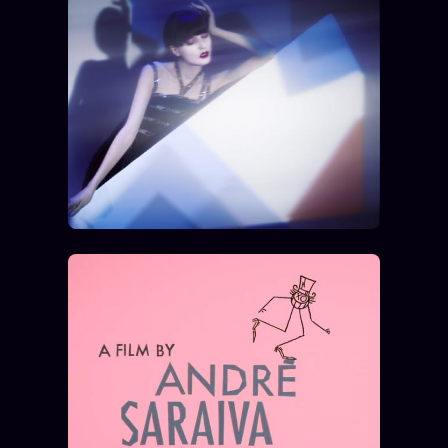
ÉDITORIAL
ÉQUIPE + AUTEURS
À propos
Founders
Équipe
Auteurs
Personas
Who is who
Qui baise qui
+18
Signatures
Charte éditoriale
Studios