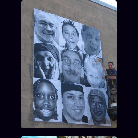
Catalogue
ZS Bundle
Références
SOCIÉTÉ DES AMIS
LOI 1901
L'Association
★
S'abonner
GRATUIT
Cercle Privé
30€/M
Mécène
Témoignages
85 000
Lectures des sœurs
Bienvenue nouveau membre
Manifeste pricing