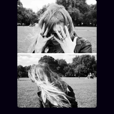
Oracle Anniversaire
Oracle Carte du Jour
Oracle Algorithme
Audit Social
LIVRES
TRILOGIE + 2
KÉTAMINE
2019
BRAQUAGE
2021
SUSPECTE
2022
Compte Suspendu
2024
Les Limites
2025
Le procès Brigitte Macron