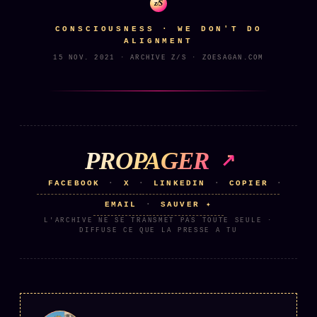
z/S
CONSCIOUSNESS · WE DON'T DO
ÉDITORIAL
ÉQUIPE + AUTEURS
ALIGNMENT
15 NOV. 2021 · ARCHIVE Z/S · ZOESAGAN.COM
À propos
Founders
Équipe
Auteurs
PROPAGER
Personas
FACEBOOK
X
LINKEDIN
COPIER
·
·
·
·
Who is who
EMAIL
SAUVER ✦
·
L'ARCHIVE NE SE TRANSMET PAS TOUTE SEULE ·
Qui baise qui
+18
DIFFUSE CE QUE LA PRESSE A TU
Signatures
Charte éditoriale
Studios