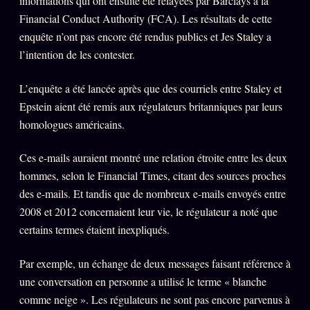
informations qui ont ensuite été relayées par Barclays à la
Oracle Anniversaire
Financial Conduct Authority (FCA). Les résultats de cette
Oracle Carte du Jour
enquête n’ont pas encore été rendus publics et Jes Staley a
l’intention de les contester.
Oracle Algorithme
Audit Social
L’enquête a été lancée après que des courriels entre Staley et
Epstein aient été remis aux régulateurs britanniques par leurs
homologues américains.
LIVRES
TRILOGIE + 2
Ces e-mails auraient montré une relation étroite entre les deux
KÉTAMINE
2019
hommes, selon le Financial Times, citant des sources proches
BRAQUAGE
des e-mails. Et tandis que de nombreux e-mails envoyés entre
2021
2008 et 2012 concernaient leur vie, le régulateur a noté que
SUSPECTE
2022
certains termes étaient inexpliqués.
Compte Suspendu
2024
Par exemple, un échange de deux messages faisant référence à
Les Limites
2025
une conversation en personne a utilisé le terme « blanche
Le procès Brigitte Macron
comme neige ». Les régulateurs ne sont pas encore parvenus à