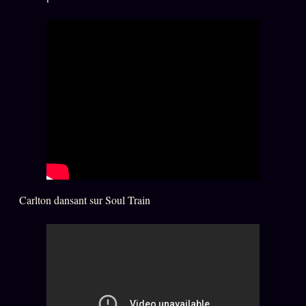
Se connecter
Z/S SYSTEMS
LINEAGE 10 ANS
z/S SYSTEMS
2026
BRAINS MODELS
2017
GENERIC ARCHITECTS
2018
Archives SMK
26 TRANSM.
Carlton dansant sur Soul Train
SMK Manifeste
Gossip Manifeste
Gossip Pacte
Infofiction
Prophétie confirmée