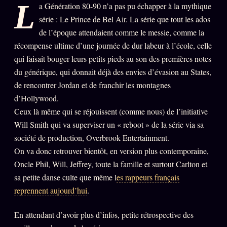
L
a Génération 80-90 n’a pas pu échapper à la mythique
PRÉDICTIONS
INFOFICTION
série : Le Prince de Bel Air. La série que tout les ados
de l’époque attendaient comme le messie, comme la
récompense ultime d’une journée de dur labeur à l’école, celle
qui faisait bouger leurs petits pieds au son des premières notes
L'ORACLE Z/S
12 PRODUITS
du générique, qui donnait déjà des envies d’évasion au States,
de rencontrer Jordan et de franchir les montagnes
Chat Oracle
LIVE
d’Hollywood.
Oracle z/S
Ceux là même qui se réjouissent (comme nous) de l’initiative
Oracle Analyse
Will Smith qui va superviser un « reboot » de la série via sa
24€
société de production, Overbrook Entertainment.
Oracle Éclair
On va donc retrouver bientôt, en version plus contemporaine,
Oracle Couples
Oncle Phil, Will, Jeffrey, toute la famille et surtout Carlton et
sa petite danse culte que même l
es rappeurs français
Oracle Famille
reprennent aujourd’hui
.
Oracle Sigil Sonore
En attendant d’avoir plus d’infos, petite rétrospective des
Oracle Parfum