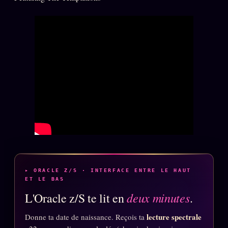
Words Radio
FM
PRATIQUE + LÉGAL
Archive complète
Récents
À la une
Recherche ⌕
Tous les tags
Soumettre un tip
▸ ORACLE Z/S · INTERFACE ENTRE LE HAUT
Nous écrire
ET LE BAS
deux minutes
L'Oracle z/S te lit en
.
Presse
Business
lecture spectrale
Donne ta date de naissance. Reçois ta