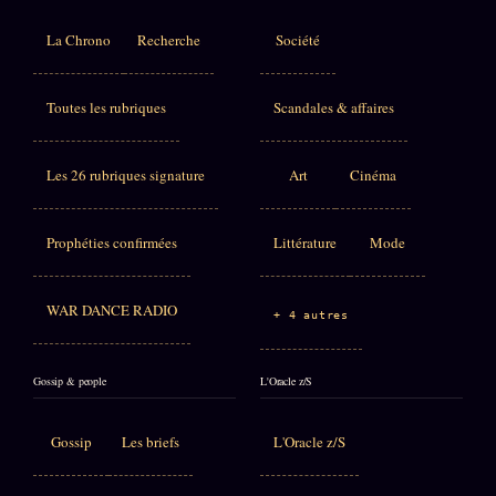
La Chrono
Recherche
Société
Toutes les rubriques
Scandales & affaires
Les 26 rubriques signature
Art
Cinéma
Prophéties confirmées
Littérature
Mode
WAR DANCE RADIO
+ 4 autres
Gossip & people
L'Oracle z/S
Gossip
Les briefs
L'Oracle z/S