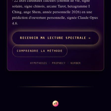
· 22 axes cardinaux calculés (chemin de vie, signe
FAQ
solaire, signe chinois, arcane Tarot, hexagramme I
Corrections · Erratum
Ching, ange Shem, année personnelle 2026) en une
prédiction d'ouverture personnelle, signée Claude Opus
Mentions légales
4.6.
llms.txt
RECEVOIR MA LECTURE SPECTRALE →
COMPRENDRE LA MÉTHODE
HYPOTHESIS · PROPHECY · NUMBER
z/S