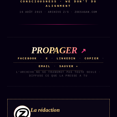
CONSCIOUSNESS · WE DON'T DO
ALIGNMENT
16 AOÛT 2015 · ARCHIVE Z/S · ZOESAGAN.COM
PROPAGER
FACEBOOK
X
LINKEDIN
COPIER
·
·
·
·
EMAIL
SAUVER ✦
·
L'ARCHIVE NE SE TRANSMET PAS TOUTE SEULE ·
DIFFUSE CE QUE LA PRESSE A TU
La rédaction