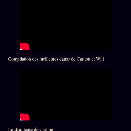
Catalogue
ZS Bundle
Références
SOCIÉTÉ DES AMIS
LOI 1901
L'Association
★
Compilation des meilleures danse de Carlton et Will
S'abonner
GRATUIT
Cercle Privé
30€/M
Mécène
Témoignages
85 000
Lectures des sœurs
Bienvenue nouveau membre
Le strip-tease de Carlton
Manifeste pricing