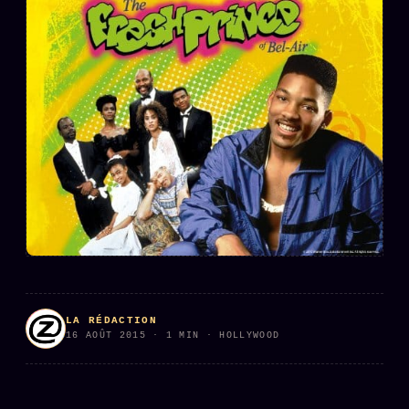
L'ARCHIVE
↗
N
✉ INSCRIPTION À LA NEWSLETTER
Rubriques éditoriales
10 088 articles
TOUTES LES RUBRIQUES →
DÉTONATIONS
POLITIQUE
BUREAU DE
RENSEIGNEMENT
TENDANCES
LA RÉDACTION
16 AOÛT 2015 · 1 MIN · HOLLYWOOD
MACRONLEAKS
SCANDALES
ALT NEWS
GOSSIP