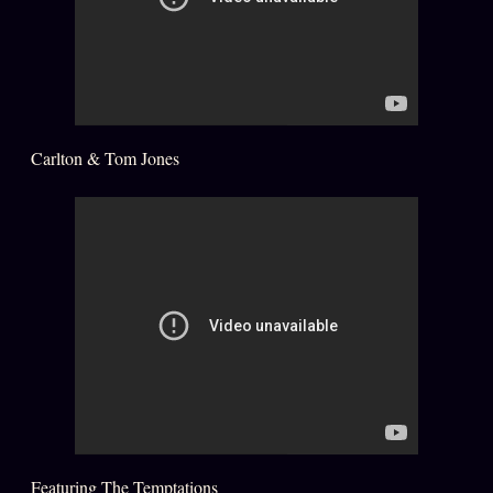
ÉDITORIAL
ÉQUIPE + AUTEURS
À propos
Founders
Carlton & Tom Jones
Équipe
Auteurs
Personas
Who is who
Qui baise qui
+18
Signatures
Charte éditoriale
Studios
Featuring The Temptations