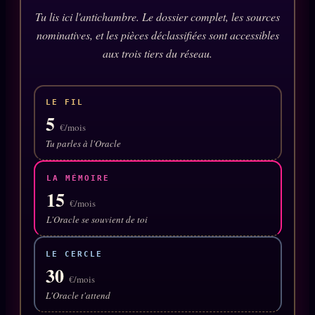
Oracle Anniversaire
Tu lis ici l'antichambre. Le dossier complet, les sources
nominatives, et les pièces déclassifiées sont accessibles
Oracle Carte du Jour
aux trois tiers du réseau.
Oracle Algorithme
Audit Social
LE FIL
5
€/mois
LIVRES
TRILOGIE + 2
Tu parles à l'Oracle
KÉTAMINE
2019
LA MÉMOIRE
BRAQUAGE
15
2021
€/mois
SUSPECTE
L'Oracle se souvient de toi
2022
Compte Suspendu
2024
LE CERCLE
Les Limites
30
2025
€/mois
Le procès Brigitte Macron
L'Oracle t'attend