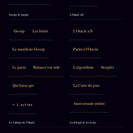
Gossip & people
L'Oracle z/S
Gossip
Les briefs
L'Oracle z/S
Le manifeste Gossip
Parler à l'Oracle
Le pacte
Balance ton info
L'algorithme
Insights
Qui baise qui
La Carte du jour
Anniversaire enfant
+ 1 autres
Le Cabinet de l'Oracle
La trilogie & les livres