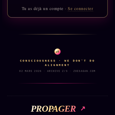
Catalogue
Tu as déjà un compte ·
Se connecter
ZS Bundle
Références
SOCIÉTÉ DES AMIS
LOI 1901
L'Association
★
z/S
S'abonner
GRATUIT
CONSCIOUSNESS · WE DON'T DO
ALIGNMENT
Cercle Privé
30€/M
02 MARS 2026 · ARCHIVE Z/S · ZOESAGAN.COM
Mécène
Témoignages
85 000
Lectures des sœurs
Bienvenue nouveau membre
PROPAGER
Manifeste pricing