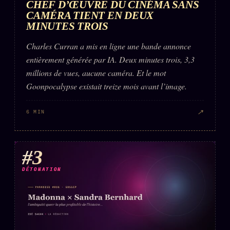
CHEF D’ŒUVRE DU CINÉMA SANS
FAQ
CAMÉRA TIENT EN DEUX
Corrections · Erratum
MINUTES TROIS
Mentions légales
Charles Curran a mis en ligne une bande annonce
entièrement générée par IA. Deux minutes trois, 3,3
llms.txt
millions de vues, aucune caméra. Et le mot
Goonpocalypse existait treize mois avant l’image.
↗
6 MIN
#3
DÉTONATION