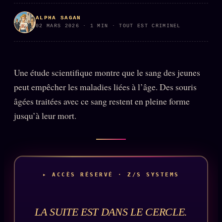
PRÉDICTIONS
INFOFICTION
ALPHA SAGAN
02 MARS 2026 · 1 MIN · TOUT EST CRIMINEL
L'ORACLE Z/S
12 PRODUITS
Une étude scientifique montre que le sang des jeunes
Chat Oracle
peut empêcher les maladies liées à l’âge. Des souris
LIVE
âgées traitées avec ce sang restent en pleine forme
Oracle z/S
jusqu’à leur mort.
Oracle Analyse
24€
Oracle Éclair
Oracle Couples
Oracle Famille
▸ ACCÈS RÉSERVÉ · Z/S SYSTEMS
Oracle Sigil Sonore
LA SUITE EST DANS LE CERCLE.
Oracle Parfum