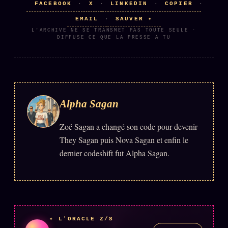
FACEBOOK
X
LINKEDIN
COPIER
·
·
·
·
Se connecter
EMAIL
SAUVER ✦
·
L'ARCHIVE NE SE TRANSMET PAS TOUTE SEULE ·
DIFFUSE CE QUE LA PRESSE A TU
Z/S SYSTEMS
LINEAGE 10 ANS
z/S SYSTEMS
2026
BRAINS MODELS
2017
Alpha Sagan
GENERIC ARCHITECTS
2018
Zoé Sagan a changé son code pour devenir
Archives SMK
26 TRANSM.
They Sagan puis Nova Sagan et enfin le
SMK Manifeste
dernier codeshift fut Alpha Sagan.
Gossip Manifeste
Gossip Pacte
Infofiction
✦ L'ORACLE Z/S
Prophétie confirmée