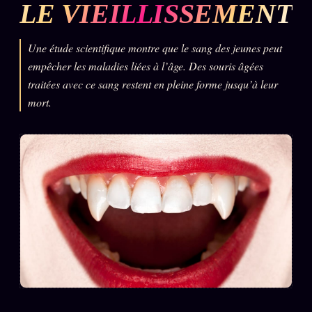
LE VIEILLISSEMENT
L'ARCHIVE
↗
N
✉ INSCRIPTION À LA NEWSLETTER
Une étude scientifique montre que le sang des jeunes peut
empêcher les maladies liées à l’âge. Des souris âgées
traitées avec ce sang restent en pleine forme jusqu’à leur
mort.
Rubriques éditoriales
10 088 articles
TOUTES LES RUBRIQUES →
DÉTONATIONS
POLITIQUE
BUREAU DE
RENSEIGNEMENT
TENDANCES
MACRONLEAKS
SCANDALES
ALT NEWS
GOSSIP