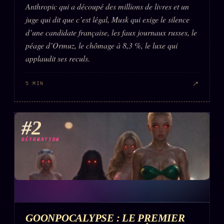
Anthropic qui a découpé des millions de livres et un
Words Radio
FM
juge qui dit que c’est légal, Musk qui exige le silence
d’une candidate française, les faux journaux russes, le
PRATIQUE + LÉGAL
péage d’Ormuz, le chômage à 8,3 %, le luxe qui
applaudit ses reculs.
Archive complète
↗
Récents
5 MIN
À la une
Recherche ⌕
#2
Tous les tags
DÉTONATION
Soumettre un tip
Nous écrire
Presse
Business
GOONPOCALYPSE : LE PREMIER