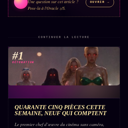
Une question sur cet article ?
OUVRIR →
Pose-la à l'Oracle z/S.
ÉDITORIAL
ÉQUIPE + AUTEURS
À propos
CONTINUER LA LECTURE
Founders
Équipe
#1
Auteurs
DÉTONATION
Personas
Who is who
Qui baise qui
+18
Signatures
QUARANTE CINQ PIÈCES CETTE
SEMAINE, NEUF QUI COMPTENT
Charte éditoriale
Studios
Le premier chef d’œuvre du cinéma sans caméra,