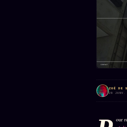
Mécène
Oracle
Les
Éclair
Témoigna
Limites
85 000
2025
Oracle
Lectures
Couples
Le procès
des sœurs
Brigitte
Oracle
Macron
Bienvenu
Famille
nouveau
Catalogue
Oracle
membre
Sigil
ZS Bundle
Manifeste
Sonore
Références
pricing
Oracle
Se
Parfum
connecter
ZOÉ DE 
Oracle
28 JANV.
Anniversaire
Oracle
Carte du
Jour
our r