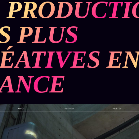
 PRODUCTI
BUREAU DE
IGNEMENT
MACRONLEAKS
TENDANCES
S PLUS
P
PRÉDICTIONS
INFOFICTION
ÉATIVES E
ÉQUIPE +
Z/S
PRATIQUE +
LINEAGE
ÉDITORIAL
AUTEURS
10 ANS
SYSTEMS
LÉGAL
ANCE
À propos
tion
z/S
Archive
SYSTEMS
complète
Founders
2026
r
Récents
BRAINS
Équipe
MODELS
À la une
Auteurs
2017
Recherche
GENERIC
Personas
⌕
ARCHITECTS