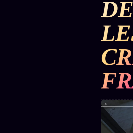
DE
DÉTONATIONS
POLITIQUE
RENSE
LE
SCANDALES
ALT NEWS
GOSSI
CR
L'ORACLE
LIVRES
TRILOGIE + 2
SOCIÉTÉ DES
12
LOI
PRODUITS
1901
Z/S
AMIS
FR
KÉTAMINE
Chat
L'Associa
2019
Oracle
★
BRAQUAGE
LIVE
S'abonne
2021
Oracle z/S
GRATUIT
SUSPECTE
2022
Cercle
Oracle
Privé
Compte
Analyse
Suspendu
30€/M
24€
2024