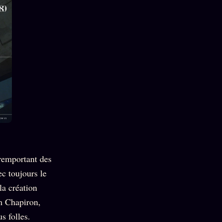
 remportant des
ec toujours le
la création
m Chapiron,
s folles.