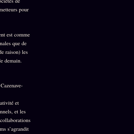
ociétés de
ometteurs pour
ment est comme
inales que de
de raison) les
 de demain.
e Cazenave-
tivité et
nnels, et les
collaborations
ms s’agrandit