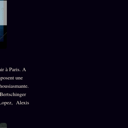
ir à Paris. A
mposent une
nthousiasmante.
 Bertschinger
 Lopez, Alexis