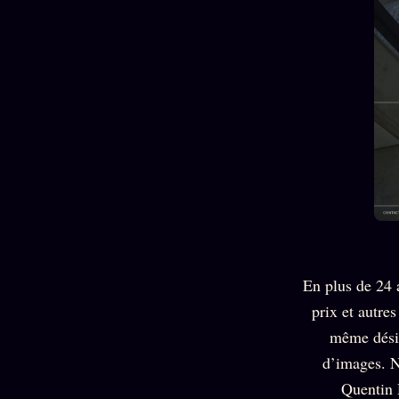
En plus de 24 
prix et autre
même désir
d’images. N
Quentin 