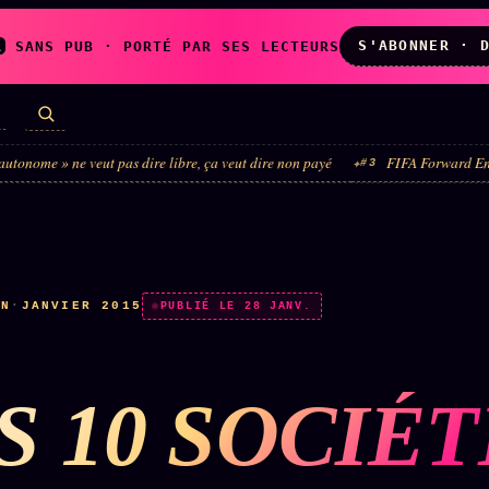
S'ABONNER · 
A
SANS PUB · PORTÉ PAR SES LECTEURS
t pas dire libre, ça veut dire non payé
FIFA Forward Enterprise : le véhic
#3
LES AMIS DE
L'ARCHIVE
ZOÉ
↗
↗
A
N
✉ INSCRIPTION À
IN
·
JANVIER 2015
◉ SOCIÉTÉ
PUBLIÉ LE 28 JANV.
LA NEWSLETTER
LITTÉRAIRE
S 10 SOCIÉ
TOUTES LES RUBRIQUES →