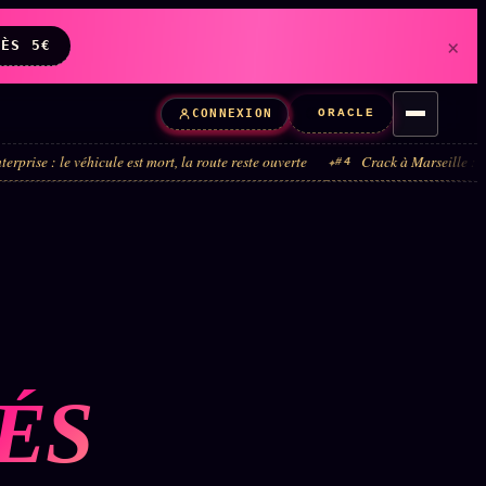
×
DÈS 5€
ORACLE
CONNEXION
ule est mort, la route reste ouverte
Crack à Marseille : la boucle administ
#4
TÉS