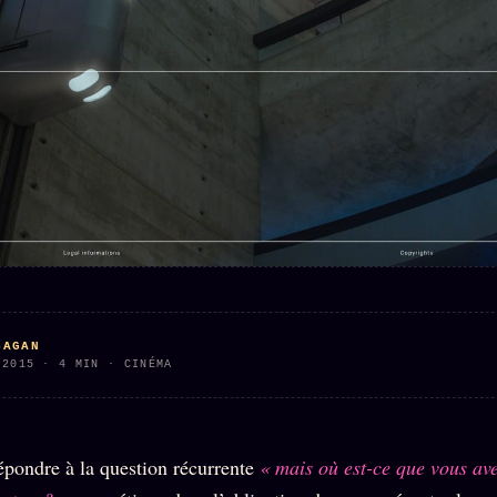
Who is
2018
Tous les
who
Archives
tags
ges
SMK
Qui baise
Soumettre
26 TRANSM.
qui
un tip
SMK
+18
Manifeste
Nous
Signatures
e
écrire
Gossip
Charte
Manifeste
Presse
éditoriale
Gossip
Business
Studios
Pacte
FAQ
Words
Infofiction
Radio
Corrections
FM
Prophétie
SAGAN
· Erratum
confirmée
 2015 · 4 MIN · CINÉMA
Mentions
légales
llms.txt
épondre à la question récurrente
« mais où est-ce que vous av