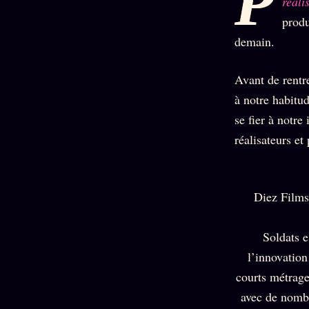
P
réali
Oracle
Algorithme
produ
demain.
Audit
Social
Avant de rentr
à notre habitu
se fier à notre
réalisateurs e
Diez Films
Soldats e
l’innovation
courts métrage
avec de nombr