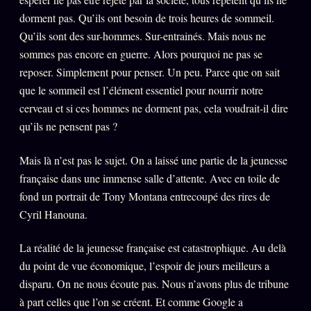
Words Radio
dorment pas. Qu’ils ont besoin de trois heures de sommeil.
FM
Qu’ils sont des sur-hommes. Sur-entrainés. Mais nous ne
sommes pas encore en guerre. Alors pourquoi ne pas se
PRATIQUE + LÉGAL
reposer. Simplement pour penser. Un peu. Parce que on sait
que le sommeil est l’élément essentiel pour nourrir notre
Archive complète
cerveau et si ces hommes ne dorment pas, cela voudrait-il dire
Récents
qu’ils ne pensent pas ?
À la une
Mais là n’est pas le sujet. On a laissé une partie de la jeunesse
Recherche ⌕
française dans une immense salle d’attente. Avec en toile de
Tous les tags
fond un portrait de Tony Montana entrecoupé des rires de
Cyril Hanouna.
Soumettre un tip
Nous écrire
La réalité de la jeunesse française est catastrophique. Au delà
du point de vue économique, l’espoir de jours meilleurs a
Presse
disparu. On ne nous écoute pas. Nous n’avons plus de tribune
Business
à part celles que l’on se créent. Et comme Google a