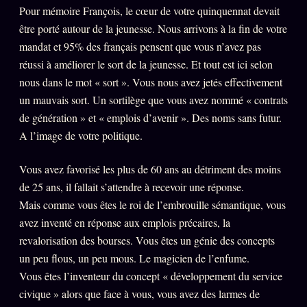
Oracle Anniversaire
Pour mémoire François, le cœur de votre quinquennat devait
être porté autour de la jeunesse. Nous arrivons à la fin de votre
Oracle Carte du Jour
mandat et 95% des français pensent que vous n’avez pas
Oracle Algorithme
réussi à améliorer le sort de la jeunesse. Et tout est ici selon
nous dans le mot « sort ». Vous nous avez jetés effectivement
Audit Social
un mauvais sort. Un sortilège que vous avez nommé « contrats
de génération » et « emplois d’avenir ». Des noms sans futur.
LIVRES
TRILOGIE + 2
A l’image de votre politique.
KÉTAMINE
2019
Vous avez favorisé les plus de 60 ans au détriment des moins
de 25 ans, il fallait s’attendre à recevoir une réponse.
BRAQUAGE
2021
Mais comme vous êtes le roi de l’embrouille sémantique, vous
SUSPECTE
2022
avez inventé en réponse aux emplois précaires, la
Compte Suspendu
revalorisation des bourses. Vous êtes un génie des concepts
2024
un peu flous, un peu mous. Le magicien de l’enfume.
Les Limites
2025
Vous êtes l’inventeur du concept « développement du service
Le procès Brigitte Macron
civique » alors que face à vous, vous avez des larmes de