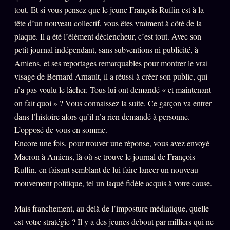
tout. Et si vous pensez que le jeune François Ruffin est à la
Se connecter
tête d’un nouveau collectif, vous êtes vraiment à côté de la
plaque. Il a été l’élément déclencheur, c’est tout. Avec son
petit journal indépendant, sans subventions ni publicité, à
Z/S SYSTEMS
LINEAGE 10 ANS
Amiens, et ses reportages remarquables pour montrer le vrai
visage de Bernard Arnault, il a réussi à créer son public, qui
z/S SYSTEMS
2026
n’a pas voulu le lâcher. Tous lui ont demandé « et maintenant
BRAINS MODELS
2017
on fait quoi » ? Vous connaissez la suite. Ce garçon va entrer
GENERIC ARCHITECTS
dans l’histoire alors qu’il n’a rien demandé à personne.
2018
L’opposé de vous en somme.
Archives SMK
26 TRANSM.
Encore une fois, pour trouver une réponse, vous avez envoyé
SMK Manifeste
Macron à Amiens, là où se trouve le journal de François
Ruffin, en faisant semblant de lui faire lancer un nouveau
Gossip Manifeste
mouvement politique, tel un laqué fidèle acquis à votre cause.
Gossip Pacte
Infofiction
Mais franchement, au delà de l’imposture médiatique, quelle
est votre stratégie ? Il y a des jeunes debout par milliers qui ne
Prophétie confirmée