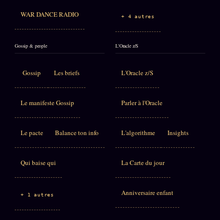
WAR DANCE RADIO
+ 4 autres
Gossip & people
L'Oracle z/S
Gossip
Les briefs
L'Oracle z/S
Le manifeste Gossip
Parler à l'Oracle
Le pacte
Balance ton info
L'algorithme
Insights
Qui baise qui
La Carte du jour
Anniversaire enfant
+ 1 autres