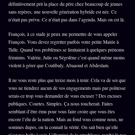
FAQ
définitivement prit la place du père chez beaucoup de jeunes
sans repères, une nouvelle génération hybride est née. Ce
Corrections · Erratum
n’était pas prévu. Ce n’était pas dans l’agenda. Mais on est là.
Mentions légales
François, à ce stade je peux me permettre de vous appeler
llms.txt
François. Vous devez regretter parfois votre petite Mairie à
Tulle. Quand vos problèmes se limitaient à quelques prénoms
féminins. Valérie, Julie ou Ségolène c’est quand même moins
violent à gérer que Coulibaly, Abaaoud et Abdeslam.
Il ne vous reste plus que treize mois à tenir. Cela va de soi que
vous ne tiendrez aucun de vos engagements mais par politesse
serais-ce trop vous demander de vous excuser ? Des excuses
publiques. Courtes. Simples. Ça nous toucherait. Faites
semblant d’être ému pour vous faire croire que vous êtes
encore l’élu de la nation. Mais au fond vous comme nous, ne
sommes dupes, on la connaît la vérité. On sait bien qu’elle
n’est pas belle à voir. L’illuminé de la république, tombé là par