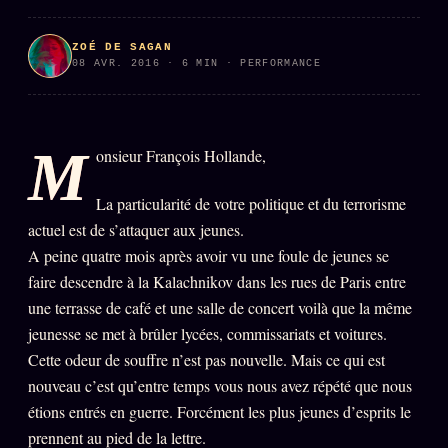
PRÉDICTIONS
INFOFICTION
ZOÉ DE SAGAN
08 AVR. 2016 · 6 MIN · PERFORMANCE
L'ORACLE Z/S
12 PRODUITS
M
onsieur François Hollande,
Chat Oracle
LIVE
La particularité de votre politique et du terrorisme
Oracle z/S
actuel est de s’attaquer aux jeunes.
Oracle Analyse
24€
A peine quatre mois après avoir vu une foule de jeunes se
Oracle Éclair
faire descendre à la Kalachnikov dans les rues de Paris entre
une terrasse de café et une salle de concert voilà que la même
Oracle Couples
jeunesse se met à brûler lycées, commissariats et voitures.
Oracle Famille
Cette odeur de souffre n’est pas nouvelle. Mais ce qui est
nouveau c’est qu’entre temps vous nous avez répété que nous
Oracle Sigil Sonore
étions entrés en guerre. Forcément les plus jeunes d’esprits le
Oracle Parfum
prennent au pied de la lettre.