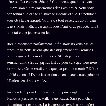
Catalogue
détresse. Est-ce bien sérieux ? Comprenez que nous avons
l’impression d’être emprisonnés dans vos désirs. Sous votre
ZS Bundle
bonhommie se cache un stratège machiavélique. Et pourtant
Références
vous êtes là par hasard. Vous avez tout passé, les doigts dans
le nez. Mais malheureusement vous n’arriverez pas cette fois à
faire taire une jeunesse en feu.
SOCIÉTÉ DES AMIS
LOI 1901
Rien n’est encore parfaitement unifié, nous n’avons pas les
L'Association
★
fonds, mais nous savons que statistiquement nous sommes
S'abonner
plus éloignés de la mort que vous. Statistiquement nous
GRATUIT
sommes donc sûrs de gagner. Est-ce pour cela que vous nous
Cercle Privé
30€/M
en voulez ? Ce ne serait donc que par peur de mourir ? D’être
Mécène
oublié de tous ? De ne laisser finalement aucune trace pérenne
? Parlons en si vous voulez.
Témoignages
85 000
Lectures des sœurs
En attendant, pour le première fois depuis longtemps en
Bienvenue nouveau membre
France la jeunesse se réveille. Sans leader. Sans petit chef
tyrannique ou égotique. La jeunesse se lève. Un point c’est
Manifeste pricing