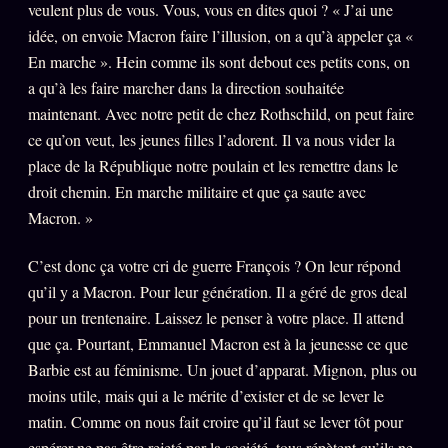
veulent plus de vous. Vous, vous en dites quoi ? « J’ai une
idée, on envoie Macron faire l’illusion, on a qu’à appeler ça «
En marche ». Hein comme ils sont debout ces petits cons, on
ÉDITORIAL
ÉQUIPE + AUTEURS
a qu’à les faire marcher dans la direction souhaitée
À propos
maintenant. Avec notre petit de chez Rothschild, on peut faire
ce qu’on veut, les jeunes filles l’adorent. Il va nous vider la
Founders
place de la République notre poulain et les remettre dans le
Équipe
droit chemin. En marche militaire et que ça saute avec
Auteurs
Macron. »
Personas
C’est donc ça votre cri de guerre François ? On leur répond
Who is who
qu’il y a Macron. Pour leur génération. Il a géré de gros deal
pour un trentenaire. Laissez le penser à votre place. Il attend
Qui baise qui
+18
que ça. Pourtant, Emmanuel Macron est à la jeunesse ce que
Signatures
Barbie est au féminisme. Un jouet d’apparat. Mignon, plus ou
Charte éditoriale
moins utile, mais qui a le mérite d’exister et de se lever le
matin. Comme on nous fait croire qu’il faut se lever tôt pour
Studios
espérer ne pas être rejeté par la société, tous répètent qu’ils ne