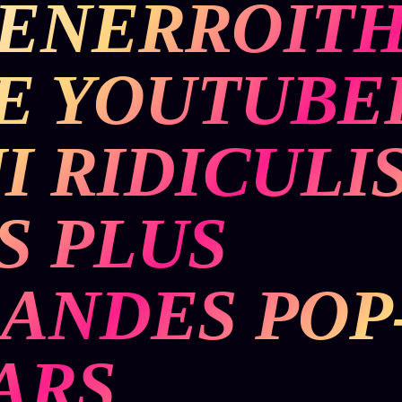
ENERROIT
BUREAU DE
IGNEMENT
MACRONLEAKS
TENDANCES
LE YOUTUBE
P
PRÉDICTIONS
INFOFICTION
I RIDICULI
ÉQUIPE +
Z/S
PRATIQUE +
LINEAGE
ÉDITORIAL
AUTEURS
10 ANS
SYSTEMS
LÉGAL
S PLUS
À propos
tion
z/S
Archive
SYSTEMS
complète
Founders
ANDES POP
2026
r
Récents
BRAINS
Équipe
MODELS
À la une
Auteurs
2017
ARS
Recherche
GENERIC
Personas
⌕
ARCHITECTS