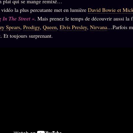
un plat qui se mange remixé…
 vidéo la plus percutante met en lumière
David Bowie et Mick
 In The Street »
. Mais prenez le temps de découvrir aussi la 
ey Spears
,
Prodigy
,
Queen
,
Elvis Presley
,
Nirvana
…Parfois m
t. Et toujours surprenant.