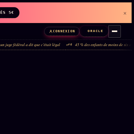
×
DÈS 5€
ORACLE
CONNEXION
l a dit que c'était légal
45 % des enfants de moins de six ans ne sont jam
#6