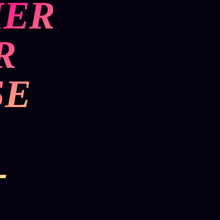
HER
R
SE
-