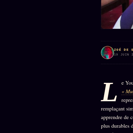
Oracle
Algorithme
Audit
Social
ZOÉ DE 
19 JUIN 
L
e Yo
« Mu
repre
remplaçant si
apprendre de c
plus durables d