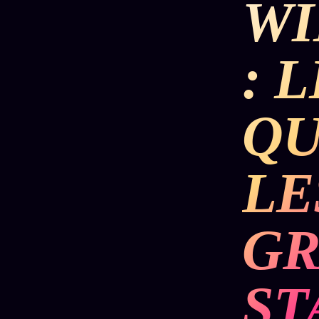
WI
DÉTONATIONS
POLITIQUE
RENSE
: 
SCANDALES
ALT NEWS
GOSSI
QU
L'ORACLE
LIVRES
TRILOGIE + 2
SOCIÉTÉ DES
12
LOI
PRODUITS
1901
Z/S
AMIS
LE
KÉTAMINE
Chat
L'Associa
2019
Oracle
★
BRAQUAGE
GR
LIVE
S'abonne
2021
Oracle z/S
GRATUIT
SUSPECTE
2022
Cercle
Oracle
ST
Privé
Compte
Analyse
Suspendu
30€/M
24€
2024