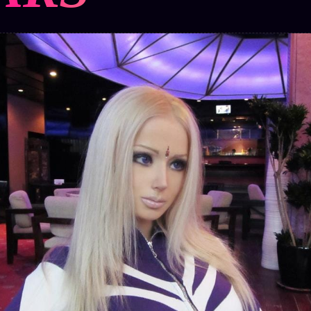
Who is
2018
Tous les
who
Archives
tags
ges
SMK
Qui baise
Soumettre
26 TRANSM.
qui
un tip
SMK
+18
Manifeste
Nous
Signatures
e
écrire
Gossip
Charte
Manifeste
Presse
éditoriale
Gossip
Business
Studios
Pacte
FAQ
Words
Infofiction
Radio
Corrections
FM
Prophétie
· Erratum
confirmée
Mentions
légales
llms.txt