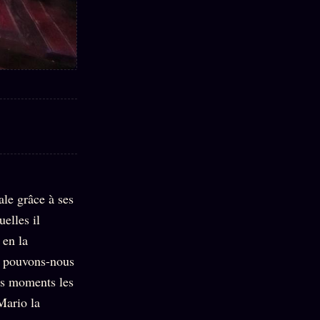
ale grâce à ses
elles il
 en la
e pouvons-nous
es moments les
Mario la