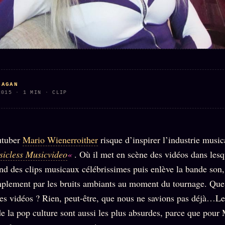
SAGAN
2015 · 1 MIN · CLIP
utuber
Mario Wienerroither
risque d’inspirer l’industrie music
sicless Musicvideo
«
. Où il met en scène des vidéos dans lesqu
nd des clips musicaux célébrissimes puis enlève la bande son,
mplement par les bruits ambiants au moment du tournage. Qu
es vidéos ? Rien, peut-être, que nous ne savions pas déjà…L
e la pop culture sont aussi les plus absurdes, parce que pour 