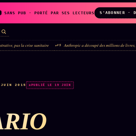
S'ABONNER · 
A
SANS PUB · PORTÉ PAR SES LECTEURS
la crise sanitaire
Anthropic a découpé des millions de livres, un juge fédéra
#5
LES AMIS DE
L'ARCHIVE
ZOÉ
↗
↗
A
N
✉ INSCRIPTION À
·
JUIN 2015
◉ SOCIÉTÉ
PUBLIÉ LE 19 JUIN
LA NEWSLETTER
LITTÉRAIRE
RIO
TOUTES LES RUBRIQUES →