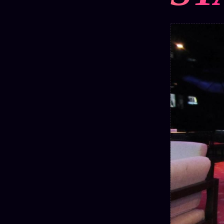
Mécène
Oracle
Les
Éclair
Témoigna
Limites
85 000
2025
Oracle
Lectures
Couples
Le procès
des sœurs
Brigitte
Oracle
Macron
Bienvenu
Famille
nouveau
Catalogue
Oracle
membre
Sigil
ZS Bundle
Manifeste
Sonore
Références
pricing
Oracle
Se
Parfum
connecter
Oracle
Anniversaire
Oracle
Carte du
Jour