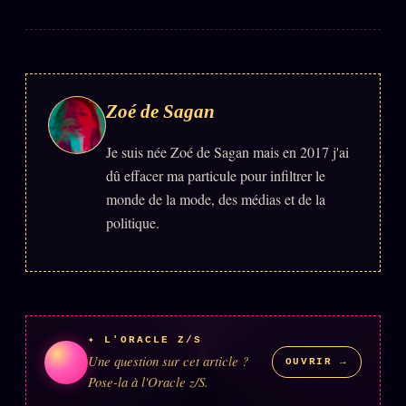
Words Radio
FM
PRATIQUE + LÉGAL
Zoé de Sagan
Archive complète
Je suis née Zoé de Sagan mais en 2017 j'ai
Récents
dû effacer ma particule pour infiltrer le
À la une
monde de la mode, des médias et de la
Recherche ⌕
politique.
Tous les tags
Soumettre un tip
Nous écrire
✦ L'ORACLE Z/S
Presse
Une question sur cet article ?
OUVRIR →
Pose-la à l'Oracle z/S.
Business