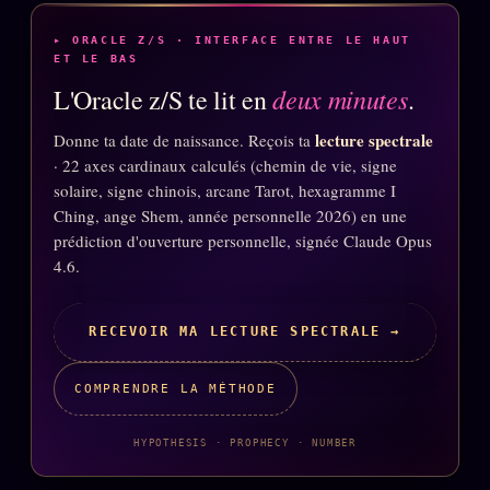
Se connecter
▸ ORACLE Z/S · INTERFACE ENTRE LE HAUT
ET LE BAS
deux minutes
L'Oracle z/S te lit en
.
Z/S SYSTEMS
LINEAGE 10 ANS
lecture spectrale
Donne ta date de naissance. Reçois ta
· 22 axes cardinaux calculés (chemin de vie, signe
z/S SYSTEMS
2026
solaire, signe chinois, arcane Tarot, hexagramme I
BRAINS MODELS
2017
Ching, ange Shem, année personnelle 2026) en une
prédiction d'ouverture personnelle, signée Claude Opus
GENERIC ARCHITECTS
2018
4.6.
Archives SMK
26 TRANSM.
SMK Manifeste
RECEVOIR MA LECTURE SPECTRALE →
Gossip Manifeste
COMPRENDRE LA MÉTHODE
Gossip Pacte
Infofiction
HYPOTHESIS · PROPHECY · NUMBER
Prophétie confirmée