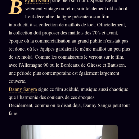
B
eyond Retro
porte bien son nom. Spécialiste du
PRÉDICTIONS
INFOFICTION
vêtement vintage ou rétro, voir totalement old school.
Le 4 décembre, la ligne présentera son film
introductif à sa collection de maillots de foot. Officiellement,
la collection doit proposer des maillots des 70’s et avant,
L'ORACLE Z/S
12 PRODUITS
époque où la commercialisation au grand public n’existait pas
(et donc, où les équipes gardaient le même maillot un peu plus
Chat Oracle
LIVE
de six mois). Comme les connaisseurs le verront sur le film,
Oracle z/S
avec l’Allemagne 90 ou le Bordeaux de Giresse et Battiston,
une période plus contemporaine est également largement
Oracle Analyse
24€
couverte.
Oracle Éclair
Danny Sangra
signe ce film acidulé, musique aussi chaotique
que l’harmonie des couleurs de ces époques.
Oracle Couples
Décidément, comme on le disait déjà, Danny Sangra peut tout
Oracle Famille
faire.
Oracle Sigil Sonore
Oracle Parfum