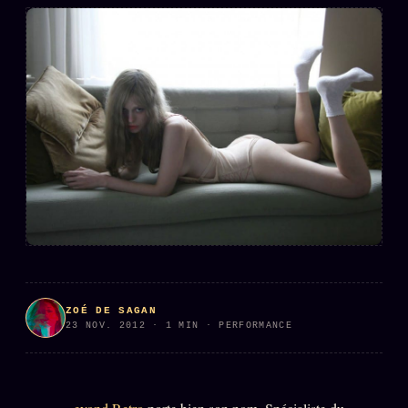
L'ARCHIVE
↗
N
✉ INSCRIPTION À LA NEWSLETTER
Rubriques éditoriales
10 088 articles
TOUTES LES RUBRIQUES →
DÉTONATIONS
POLITIQUE
BUREAU DE
RENSEIGNEMENT
TENDANCES
ZOÉ DE SAGAN
23 NOV. 2012 · 1 MIN · PERFORMANCE
MACRONLEAKS
SCANDALES
ALT NEWS
GOSSIP