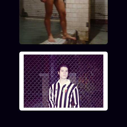
Catalogue
ZS Bundle
Références
SOCIÉTÉ DES AMIS
LOI 1901
L'Association
★
S'abonner
GRATUIT
Cercle Privé
30€/M
Mécène
Témoignages
85 000
Lectures des sœurs
Bienvenue nouveau membre
Manifeste pricing