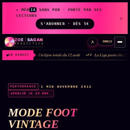
▸ MÉD
IA
SANS PUB · PORTÉ PAR SES
LECTEURS
×
S'ABONNER · DÈS 5€
ZOÉ
|
SAGAN
ORACLE
P R É D I C T I V E
 2026 · l'éclipse totale du 12 août
La Liga passe chez DAZN et Disney+ ·
#2
EN DIRECT
LIVE
L'ORACLE
↗
z/S
·
1 MIN
·
NOVEMBRE 2012
PERFORMANCE
✦ CHAT LIVE · 24/7
PUBLIÉ LE 23 NOV.
MODE FOOT
LES AMIS DE ZOÉ
↗
A
◉ SOCIÉTÉ LITTÉRAIRE
VINTAGE