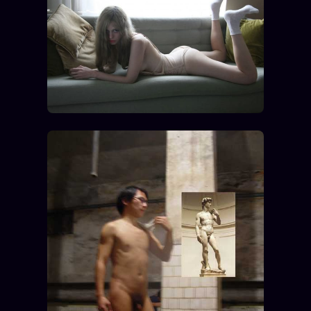
Oracle Anniversaire
Oracle Carte du Jour
Oracle Algorithme
Audit Social
LIVRES
TRILOGIE + 2
KÉTAMINE
2019
BRAQUAGE
2021
SUSPECTE
2022
Compte Suspendu
2024
Les Limites
2025
Le procès Brigitte Macron