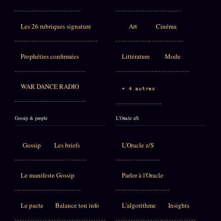
Les 26 rubriques signature
Art
Cinéma
Prophéties confirmées
Littérature
Mode
WAR DANCE RADIO
+ 4 autres
Gossip & people
L'Oracle z/S
Gossip
Les briefs
L'Oracle z/S
Le manifeste Gossip
Parler à l'Oracle
Le pacte
Balance ton info
L'algorithme
Insights