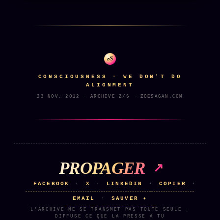
ÉDITORIAL
ÉQUIPE + AUTEURS
À propos
z/S
Founders
CONSCIOUSNESS · WE DON'T DO
ALIGNMENT
Équipe
23 NOV. 2012 · ARCHIVE Z/S · ZOESAGAN.COM
Auteurs
Personas
Who is who
Qui baise qui
+18
PROPAGER
Signatures
FACEBOOK
X
LINKEDIN
COPIER
·
·
·
·
Charte éditoriale
EMAIL
SAUVER ✦
·
Studios
L'ARCHIVE NE SE TRANSMET PAS TOUTE SEULE ·
DIFFUSE CE QUE LA PRESSE A TU