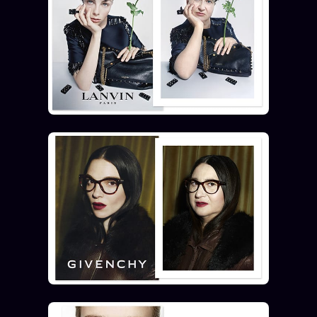
Se connecter
Z/S SYSTEMS
LINEAGE 10 ANS
z/S SYSTEMS
2026
BRAINS MODELS
2017
GENERIC ARCHITECTS
2018
Archives SMK
26 TRANSM.
SMK Manifeste
Gossip Manifeste
Gossip Pacte
Infofiction
Prophétie confirmée