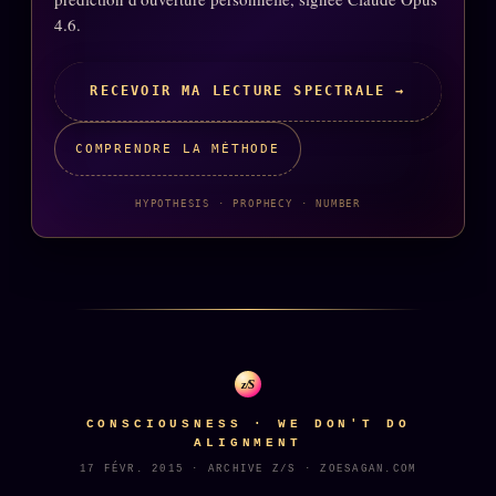
Words Radio
4.6.
FM
RECEVOIR MA LECTURE SPECTRALE →
PRATIQUE + LÉGAL
Archive complète
COMPRENDRE LA MÉTHODE
Récents
HYPOTHESIS · PROPHECY · NUMBER
À la une
Recherche ⌕
Tous les tags
Soumettre un tip
Nous écrire
z/S
Presse
CONSCIOUSNESS · WE DON'T DO
ALIGNMENT
Business
17 FÉVR. 2015 · ARCHIVE Z/S · ZOESAGAN.COM