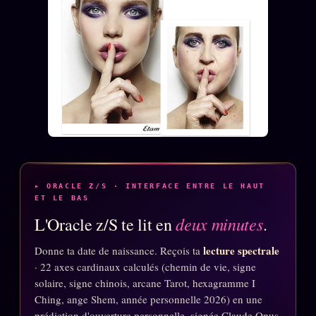
ÉDITORIAL
ÉQUIPE + AUTEURS
À propos
Founders
Équipe
Auteurs
Personas
▸ ORACLE Z/S · INTERFACE ENTRE LE HAUT
ET LE BAS
Who is who
deux minutes
L'Oracle z/S te lit en
.
Qui baise qui
+18
lecture spectrale
Donne ta date de naissance. Reçois ta
Signatures
· 22 axes cardinaux calculés (chemin de vie, signe
Charte éditoriale
solaire, signe chinois, arcane Tarot, hexagramme I
Ching, ange Shem, année personnelle 2026) en une
Studios
prédiction d'ouverture personnelle, signée Claude Opus