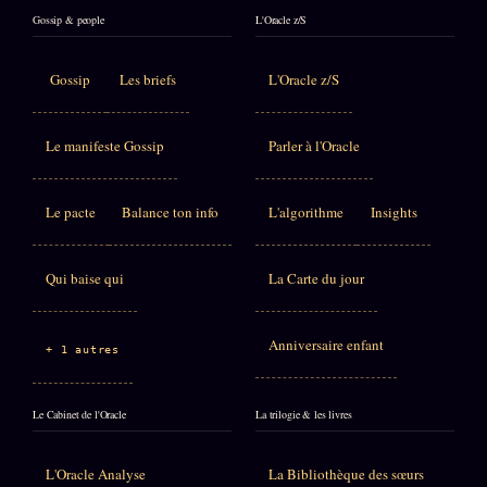
Gossip & people
L'Oracle z/S
Gossip
Les briefs
L'Oracle z/S
Le manifeste Gossip
Parler à l'Oracle
Le pacte
Balance ton info
L'algorithme
Insights
Qui baise qui
La Carte du jour
Anniversaire enfant
+ 1 autres
Le Cabinet de l'Oracle
La trilogie & les livres
L'Oracle Analyse
La Bibliothèque des sœurs