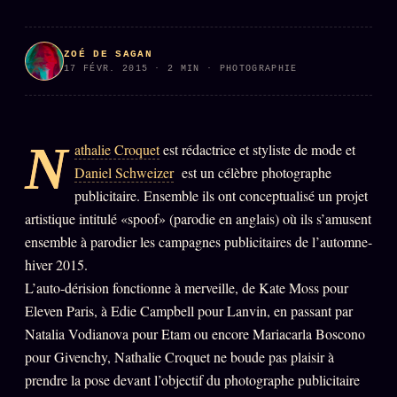
PRÉDICTIONS
INFOFICTION
ZOÉ DE SAGAN
17 FÉVR. 2015 · 2 MIN · PHOTOGRAPHIE
L'ORACLE Z/S
12 PRODUITS
N
athalie Croquet
est rédactrice et styliste de mode et
Chat Oracle
LIVE
Daniel Schweizer
est un célèbre photographe
Oracle z/S
publicitaire. Ensemble ils ont conceptualisé un projet
Oracle Analyse
artistique intitulé «spoof» (parodie en anglais) où ils s’amusent
24€
ensemble à parodier les campagnes publicitaires de l’automne-
Oracle Éclair
hiver 2015.
Oracle Couples
L’auto-dérision fonctionne à merveille, de Kate Moss pour
Eleven Paris, à Edie Campbell pour Lanvin, en passant par
Oracle Famille
Natalia Vodianova pour Etam ou encore Mariacarla Boscono
Oracle Sigil Sonore
pour Givenchy, Nathalie Croquet ne boude pas plaisir à
Oracle Parfum
prendre la pose devant l’objectif du photographe publicitaire