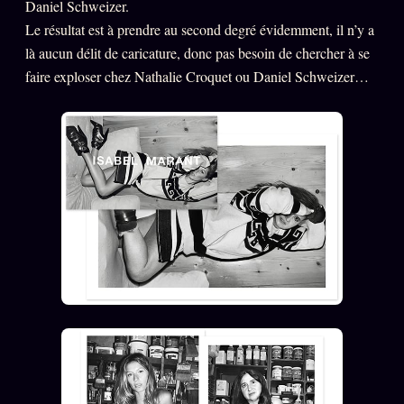
Daniel Schweizer.
Oracle Anniversaire
Le résultat est à prendre au second degré évidemment, il n’y a
Oracle Carte du Jour
là aucun délit de caricature, donc pas besoin de chercher à se
faire exploser chez Nathalie Croquet ou Daniel Schweizer…
Oracle Algorithme
Audit Social
LIVRES
TRILOGIE + 2
KÉTAMINE
2019
BRAQUAGE
2021
SUSPECTE
2022
Compte Suspendu
2024
Les Limites
2025
Le procès Brigitte Macron