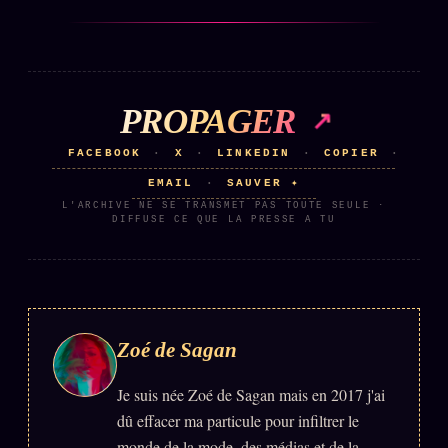
FAQ
Corrections · Erratum
Mentions légales
PROPAGER
llms.txt
FACEBOOK
X
LINKEDIN
COPIER
·
·
·
·
EMAIL
SAUVER ✦
·
L'ARCHIVE NE SE TRANSMET PAS TOUTE SEULE ·
DIFFUSE CE QUE LA PRESSE A TU
Zoé de Sagan
Je suis née Zoé de Sagan mais en 2017 j'ai
dû effacer ma particule pour infiltrer le
monde de la mode, des médias et de la