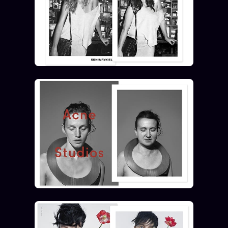
Catalogue
ZS Bundle
Références
SOCIÉTÉ DES AMIS
LOI 1901
L'Association
★
S'abonner
GRATUIT
Cercle Privé
30€/M
Mécène
Témoignages
85 000
Lectures des sœurs
Bienvenue nouveau membre
Manifeste pricing