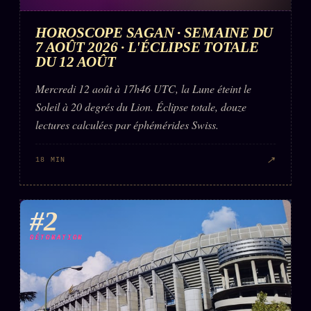
HOROSCOPE SAGAN · SEMAINE DU
ÉDITORIAL
ÉQUIPE + AUTEURS
7 AOÛT 2026 · L'ÉCLIPSE TOTALE
DU 12 AOÛT
À propos
Mercredi 12 août à 17h46 UTC, la Lune éteint le
Founders
Soleil à 20 degrés du Lion. Éclipse totale, douze
Équipe
lectures calculées par éphémérides Swiss.
Auteurs
↗
18 MIN
Personas
Who is who
#2
Qui baise qui
+18
DÉTONATION
Signatures
Charte éditoriale
Studios