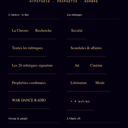
HYPOTHÈSE · PROPHÉTIE · NOMBRE
L'Archive · le flux
Les rubriques
La Chrono
Recherche
Société
Toutes les rubriques
Scandales & affaires
Les 26 rubriques signature
Art
Cinéma
Prophéties confirmées
Littérature
Mode
WAR DANCE RADIO
+ 4 autres
Gossip & people
L'Oracle z/S