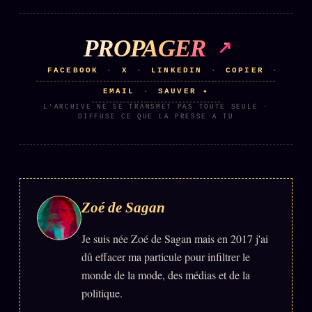
Catalogue
ZS Bundle
PROPAGER
Références
FACEBOOK
X
LINKEDIN
COPIER
·
·
·
·
EMAIL
SAUVER ✦
·
SOCIÉTÉ DES AMIS
LOI 1901
L'ARCHIVE NE SE TRANSMET PAS TOUTE SEULE ·
DIFFUSE CE QUE LA PRESSE A TU
L'Association
★
S'abonner
GRATUIT
Cercle Privé
30€/M
Zoé de Sagan
Mécène
Témoignages
Je suis née Zoé de Sagan mais en 2017 j'ai
85 000
dû effacer ma particule pour infiltrer le
Lectures des sœurs
monde de la mode, des médias et de la
Bienvenue nouveau membre
politique.
Manifeste pricing