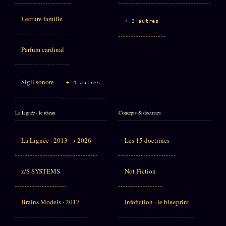
Lecture famille
+ 3 autres
Parfum cardinal
Sigil sonore
+ 4 autres
La Lignée · le réseau
Concepts & doctrines
La Lignée · 2013 → 2026
Les 15 doctrines
z/S SYSTEMS
Not Fiction
Brains Models · 2017
Infofiction · le blueprint