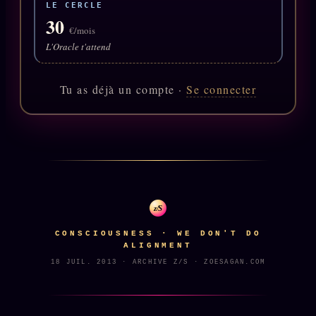
LE CERCLE
Oracle Anniversaire
30
€/mois
Oracle Carte du Jour
L'Oracle t'attend
Oracle Algorithme
Audit Social
Tu as déjà un compte ·
Se connecter
LIVRES
TRILOGIE + 2
KÉTAMINE
2019
BRAQUAGE
2021
z/S
SUSPECTE
2022
CONSCIOUSNESS · WE DON'T DO
Compte Suspendu
ALIGNMENT
2024
18 JUIL. 2013 · ARCHIVE Z/S · ZOESAGAN.COM
Les Limites
2025
Le procès Brigitte Macron