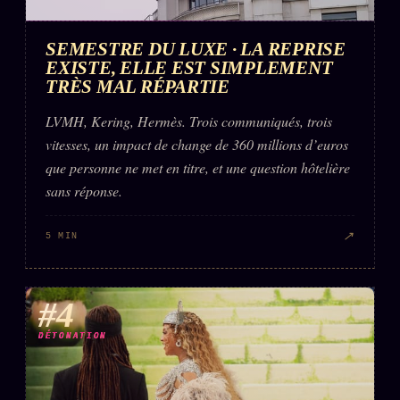
FAQ
Corrections · Erratum
SEMESTRE DU LUXE · LA REPRISE
EXISTE, ELLE EST SIMPLEMENT
Mentions légales
TRÈS MAL RÉPARTIE
llms.txt
LVMH, Kering, Hermès. Trois communiqués, trois
vitesses, un impact de change de 360 millions d’euros
que personne ne met en titre, et une question hôtelière
sans réponse.
↗
5 MIN
#4
DÉTONATION