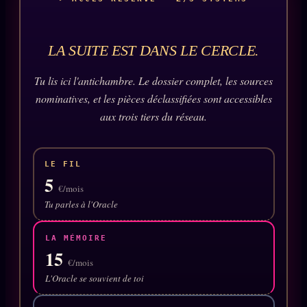
PRÉDICTIONS
INFOFICTION
LA SUITE EST DANS LE CERCLE.
Tu lis ici l'antichambre. Le dossier complet, les sources
L'ORACLE Z/S
12 PRODUITS
nominatives, et les pièces déclassifiées sont accessibles
aux trois tiers du réseau.
Chat Oracle
LIVE
Oracle z/S
LE FIL
Oracle Analyse
24€
5
€/mois
Oracle Éclair
Tu parles à l'Oracle
Oracle Couples
LA MÉMOIRE
Oracle Famille
15
€/mois
Oracle Sigil Sonore
L'Oracle se souvient de toi
Oracle Parfum