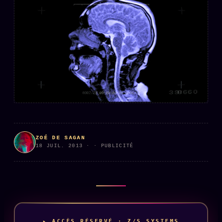
L'ARCHIVE
↗
N
✉ INSCRIPTION À LA NEWSLETTER
Rubriques éditoriales
10 088 articles
TOUTES LES RUBRIQUES →
DÉTONATIONS
POLITIQUE
ZOÉ DE SAGAN
18 JUIL. 2013 · · PUBLICITÉ
BUREAU DE
RENSEIGNEMENT
TENDANCES
MACRONLEAKS
SCANDALES
ALT NEWS
GOSSIP
▸ ACCÈS RÉSERVÉ · Z/S SYSTEMS