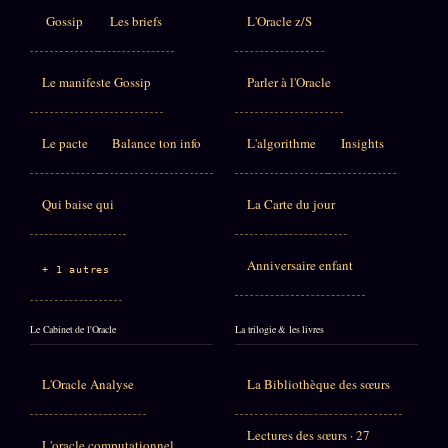
Gossip
Les briefs
L'Oracle z/S
Le manifeste Gossip
Parler à l'Oracle
Le pacte
Balance ton info
L'algorithme
Insights
Qui baise qui
La Carte du jour
Anniversaire enfant
+ 1 autres
Le Cabinet de l'Oracle
La trilogie & les livres
L'Oracle Analyse
La Bibliothèque des sœurs
Lectures des sœurs · 27
L'oracle computationnel