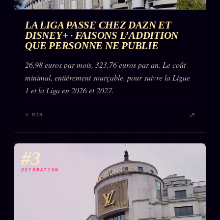
Words Radio
FM
LA LIGA PASSE CHEZ DAZN ET
DISNEY+ · FAISONS L’ADDITION
PRATIQUE + LÉGAL
QUE PERSONNE NE PUBLIE
26,98 euros par mois, 323,76 euros par an. Le coût
Archive complète
minimal, entièrement sourçable, pour suivre la Ligue
Récents
1 et la Liga en 2026 et 2027.
À la une
↗
4 MIN
Recherche ⌕
Tous les tags
#3
Soumettre un tip
Nous écrire
DÉTONATION
Presse
Business