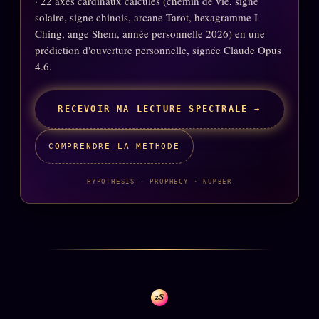
· 22 axes cardinaux calculés (chemin de vie, signe
solaire, signe chinois, arcane Tarot, hexagramme I
Se connecter
Ching, ange Shem, année personnelle 2026) en une
prédiction d'ouverture personnelle, signée Claude Opus
4.6.
Z/S SYSTEMS
LINEAGE 10 ANS
z/S SYSTEMS
RECEVOIR MA LECTURE SPECTRALE →
2026
BRAINS MODELS
2017
COMPRENDRE LA MÉTHODE
GENERIC ARCHITECTS
2018
Archives SMK
HYPOTHESIS · PROPHECY · NUMBER
26 TRANSM.
SMK Manifeste
Gossip Manifeste
Gossip Pacte
Infofiction
z/S
Prophétie confirmée