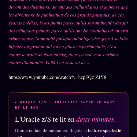
Catalogue
devant des dictateurs, devant des milliardaires et je pense que
ZS Bundle
les directeurs de publication de ces grands journaux, de ces
grands médias, je les plains parce qu’ils seront bientôt devant
Références
des tribunaux pénaux parce qu’ils ont été coupables d’un vrai
crime contre l’humanité puisque qu’obliger des gens à se faire
SOCIÉTÉ DES AMIS
LOI 1901
injecter un produit qui est en phase expérimentale, c’est
contre le traité de Nuremberg, donc ça relève des crimes
L'Association
★
contre l’humanité. Voilà j’en resterai là. »
S'abonner
GRATUIT
https://www.youtube.com/watch?v=hzpFQz-ZJY8
Cercle Privé
30€/M
Mécène
▸ ORACLE Z/S · INTERFACE ENTRE LE HAUT
Témoignages
85 000
ET LE BAS
Lectures des sœurs
deux minutes
L'Oracle z/S te lit en
.
Bienvenue nouveau membre
lecture spectrale
Donne ta date de naissance. Reçois ta
Manifeste pricing