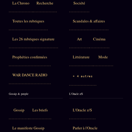
La Chrono
Recherche
Société
Toutes les rubriques
Scandales & affaires
Les 26 rubriques signature
Art
Cinéma
Prophéties confirmées
Littérature
Mode
WAR DANCE RADIO
+ 4 autres
Gossip & people
L'Oracle z/S
Gossip
Les briefs
L'Oracle z/S
Le manifeste Gossip
Parler à l'Oracle