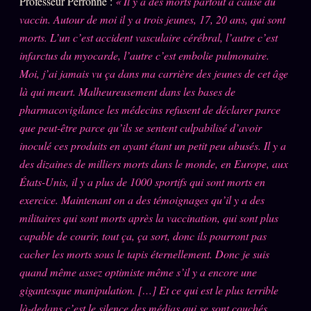
Professeur Perronne :
« Il y a des morts partout à cause du
Oracle Anniversaire
vaccin. Autour de moi il y a trois jeunes, 17, 20 ans, qui sont
Oracle Carte du Jour
morts. L’un c’est accident vasculaire cérébral, l’autre c’est
infarctus du myocarde, l’autre c’est embolie pulmonaire.
Oracle Algorithme
Moi, j’ai jamais vu ça dans ma carrière des jeunes de cet âge
Audit Social
là qui meurt. Malheureusement dans les bases de
pharmacovigilance les médecins refusent de déclarer parce
que peut-être parce qu’ils se sentent culpabilisé d’avoir
LIVRES
TRILOGIE + 2
inoculé ces produits en ayant étant un petit peu abusés. Il y a
des dizaines de milliers morts dans le monde, en Europe, aux
KÉTAMINE
2019
États-Unis, il y a plus de 1000 sportifs qui sont morts en
BRAQUAGE
2021
exercice. Maintenant on a des témoignages qu’il y a des
SUSPECTE
militaires qui sont morts après la vaccination, qui sont plus
2022
capable de courir, tout ça, ça sort, donc ils pourront pas
Compte Suspendu
2024
cacher les morts sous le tapis éternellement. Donc je suis
Les Limites
2025
quand même assez optimiste même s’il y a encore une
Le procès Brigitte Macron
gigantesque manipulation. […] Et ce qui est le plus terrible
là-dedans c’est le silence des médias qui se sont couchés