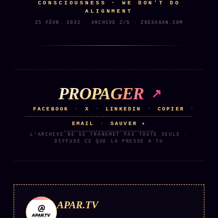
CONSCIOUSNESS · WE DON'T DO
ALIGNMENT
25 FÉVR. 2022 · ARCHIVE Z/S · ZOESAGAN.COM
ÉDITORIAL
ÉQUIPE + AUTEURS
À propos
Founders
Équipe
PROPAGER
Auteurs
FACEBOOK
X
LINKEDIN
COPIER
·
·
·
·
Personas
EMAIL
SAUVER ✦
·
L'ARCHIVE NE SE TRANSMET PAS TOUTE SEULE ·
Who is who
DIFFUSE CE QUE LA PRESSE A TU
Qui baise qui
+18
Signatures
Charte éditoriale
APAR.TV
Studios