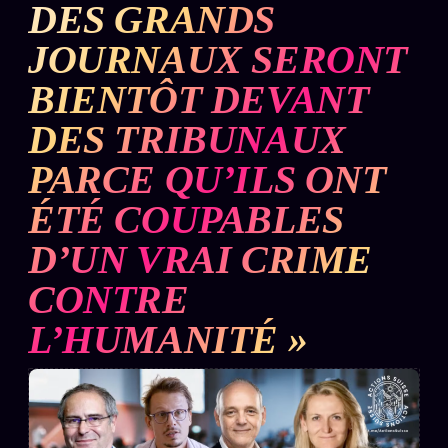
DES GRANDS
L'ARCHIVE
↗
N
JOURNAUX SERONT
✉ INSCRIPTION À LA NEWSLETTER
BIENTÔT DEVANT
DES TRIBUNAUX
PARCE QU’ILS ONT
Rubriques éditoriales
10 088 articles
ÉTÉ COUPABLES
TOUTES LES RUBRIQUES →
D’UN VRAI CRIME
DÉTONATIONS
POLITIQUE
CONTRE
BUREAU DE
RENSEIGNEMENT
L’HUMANITÉ »
TENDANCES
MACRONLEAKS
SCANDALES
ALT NEWS
GOSSIP