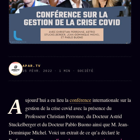
PRÉDICTIONS
INFOFICTION
L'ORACLE Z/S
12 PRODUITS
Chat Oracle
LIVE
Oracle z/S
APAR.TV
25 FÉVR. 2022 · 1 MIN · SOCIÉTÉ
Oracle Analyse
24€
Oracle Éclair
A
Oracle Couples
ujourd’hui a eu lieu la
conférence
internationale sur la
gestion de la crise covid avec la présence du
Oracle Famille
Professeur Christian Perronne, du Docteur Astrid
Oracle Sigil Sonore
Stuckelberger et du Docteur Pablo Buono ainsi que M. Jean-
Dominique Michel. Voici un extrait de ce qu’a déclaré le
Oracle Parfum