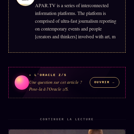
APAR.TV is a series of interconnected
Words Radio
FM
information platforms. The platform is
comprised of ultra-fast journalism reporting
PRATIQUE + LÉGAL
on contemporary events and people
[creators and thinkers] involved with art, m
Archive complète
Récents
À la une
Recherche ⌕
✦ L'ORACLE Z/S
Une question sur cet article ?
Tous les tags
OUVRIR →
Pose-la à l'Oracle z/S.
Soumettre un tip
Nous écrire
Presse
CONTINUER LA LECTURE
Business