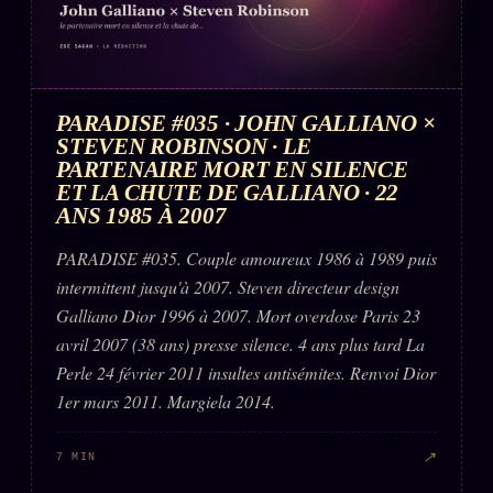
Words Radio
FM
PRATIQUE + LÉGAL
PARADISE #035 · JOHN GALLIANO ×
STEVEN ROBINSON · LE
Archive complète
PARTENAIRE MORT EN SILENCE
Récents
ET LA CHUTE DE GALLIANO · 22
ANS 1985 À 2007
À la une
PARADISE #035. Couple amoureux 1986 à 1989 puis
Recherche ⌕
intermittent jusqu'à 2007. Steven directeur design
Tous les tags
Galliano Dior 1996 à 2007. Mort overdose Paris 23
avril 2007 (38 ans) presse silence. 4 ans plus tard La
Soumettre un tip
Perle 24 février 2011 insultes antisémites. Renvoi Dior
Nous écrire
1er mars 2011. Margiela 2014.
Presse
↗
7 MIN
Business