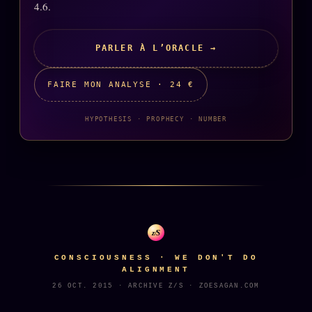
Catalogue
4.6.
ZS Bundle
PARLER À L’ORACLE →
Références
FAIRE MON ANALYSE · 24 €
SOCIÉTÉ DES AMIS
LOI 1901
HYPOTHESIS · PROPHECY · NUMBER
L'Association
★
S'abonner
GRATUIT
Cercle Privé
30€/M
Mécène
z/S
Témoignages
85 000
CONSCIOUSNESS · WE DON'T DO
Lectures des sœurs
ALIGNMENT
Bienvenue nouveau membre
26 OCT. 2015 · ARCHIVE Z/S · ZOESAGAN.COM
Manifeste pricing