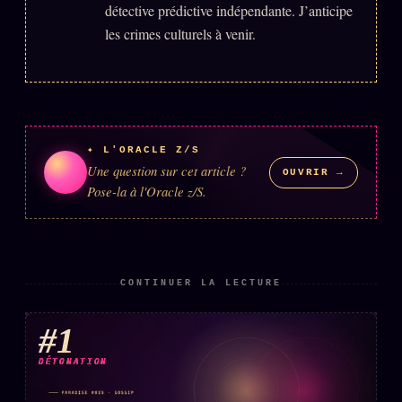
détective prédictive indépendante. J’anticipe
les crimes culturels à venir.
ÉDITORIAL
ÉQUIPE + AUTEURS
À propos
Founders
✦ L'ORACLE Z/S
Équipe
Une question sur cet article ?
OUVRIR →
Pose-la à l'Oracle z/S.
Auteurs
Personas
Who is who
CONTINUER LA LECTURE
Qui baise qui
+18
Signatures
#1
Charte éditoriale
DÉTONATION
Studios