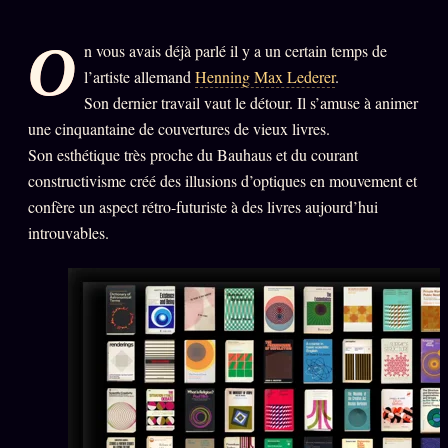
PRÉDICTIONS
INFOFICTION
O
n vous avais déjà parlé il y a un certain temps de
l’artiste allemand
Henning Max Lederer
.
Son dernier travail vaut le détour. Il s’amuse à animer
L'ORACLE Z/S
12 PRODUITS
une cinquantaine de couvertures de vieux livres.
Son esthétique très proche du Bauhaus et du courant
Chat Oracle
LIVE
constructivisme créé des illusions d’optiques en mouvement et
confère un aspect rétro-futuriste à des livres aujourd’hui
Oracle z/S
introuvables.
Oracle Analyse
24€
Oracle Éclair
Oracle Couples
Oracle Famille
Oracle Sigil Sonore
Oracle Parfum