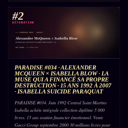
FAQ
#2
Corrections · Erratum
Mentions légales
DÉTONATION
llms.txt
PARADISE #034 · ALEXANDER
MCQUEEN × ISABELLA BLOW · LA
MUSE QUI A FINANCÉ SA PROPRE
DESTRUCTION · 15 ANS 1992 À 2007
· ISABELLA SUICIDE PARAQUAT
PARADISE #034. Juin 1992 Central Saint Martins
Isabella achète intégrale collection diplôme 5 000
livres. 15 ans soutien financier émotionnel. Vente
Gucci Group septembre 2000 30 millions livres pour