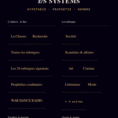
z/S SYSTEMS
HYPOTHÈSE · PROPHÉTIE · NOMBRE
L'Archive · le flux
Les rubriques
La Chrono
Recherche
Société
Toutes les rubriques
Scandales & affaires
Les 26 rubriques signature
Art
Cinéma
Prophéties confirmées
Littérature
Mode
WAR DANCE RADIO
+ 4 autres
Enquêtes & dossiers
Gossip & people