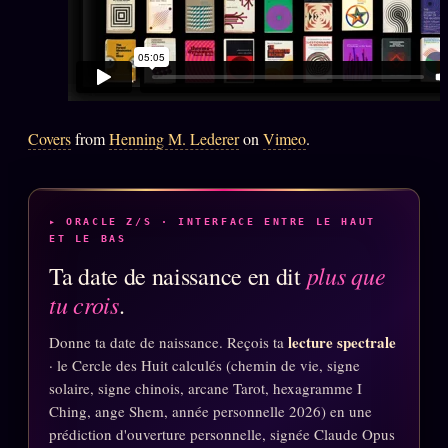
Oracle Anniversaire
Oracle Carte du Jour
Oracle Algorithme
Audit Social
Covers
from
Henning M. Lederer
on
Vimeo
.
LIVRES
TRILOGIE + 2
▸ ORACLE Z/S · INTERFACE ENTRE LE HAUT
KÉTAMINE
ET LE BAS
2019
plus que
Ta date de naissance en dit
BRAQUAGE
2021
tu crois
.
SUSPECTE
2022
lecture spectrale
Donne ta date de naissance. Reçois ta
Compte Suspendu
2024
· le Cercle des Huit calculés (chemin de vie, signe
Les Limites
solaire, signe chinois, arcane Tarot, hexagramme I
2025
Ching, ange Shem, année personnelle 2026) en une
Le procès Brigitte Macron
prédiction d'ouverture personnelle, signée Claude Opus