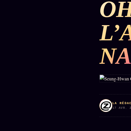
OH
DÉTONATIONS
POLITIQUE
RENSE
L’
SCANDALES
ALT NEWS
GOSSI
NA
L'ORACLE
LIVRES
TRILOGIE + 2
SOCIÉTÉ DES
12
LOI
PRODUITS
1901
Z/S
AMIS
KÉTAMINE
Chat
L'Associa
2019
Oracle
★
BRAQUAGE
LIVE
S'abonne
2021
Oracle z/S
GRATUIT
LA RÉDA
SUSPECTE
17 AVR. 
2022
Cercle
Oracle
Privé
Compte
Analyse
Suspendu
30€/M
24€
2024