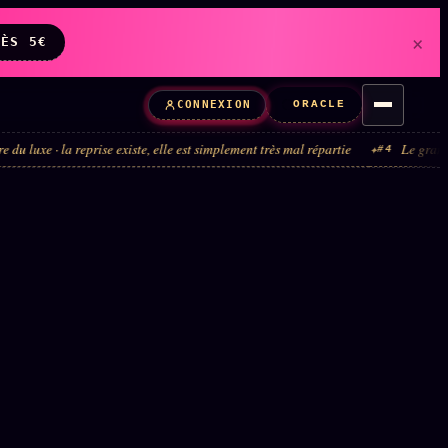
×
DÈS 5€
ORACLE
CONNEXION
a reprise existe, elle est simplement très mal répartie
Le grand tour de man
#4