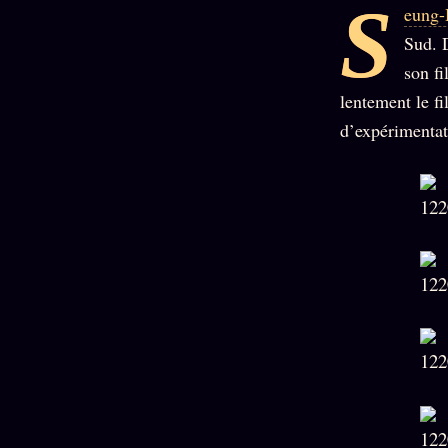
S
Mécène
eung
Oracle
Les
Éclair
Sud. 
Témoigna
Limites
85 000
2025
son f
Oracle
Lectures
Couples
Le procès
lentement le f
des sœurs
Brigitte
Oracle
d’expérimentati
Macron
Bienvenu
Famille
nouveau
Catalogue
Oracle
membre
Sigil
ZS Bundle
Manifeste
Sonore
Références
pricing
Oracle
Se
Parfum
connecter
Oracle
Anniversaire
Oracle
Carte du
Jour