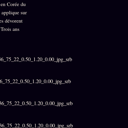
l en Corée du
l applique sur
es dévorent
 Trois ans