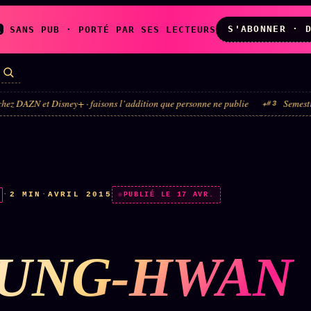
S'ABONNER · 
A
SANS PUB · PORTÉ PAR SES LECTEURS
 Disney+ · faisons l’addition que personne ne publie
Semestre du luxe · l
#3
LES AMIS DE
L'ARCHIVE
ZOÉ
↗
↗
A
N
✉ INSCRIPTION À
·
2 MIN
·
AVRIL 2015
◉ SOCIÉTÉ
PUBLIÉ LE 17 AVR.
LA NEWSLETTER
LITTÉRAIRE
UNG-HWAN
TOUTES LES RUBRIQUES →