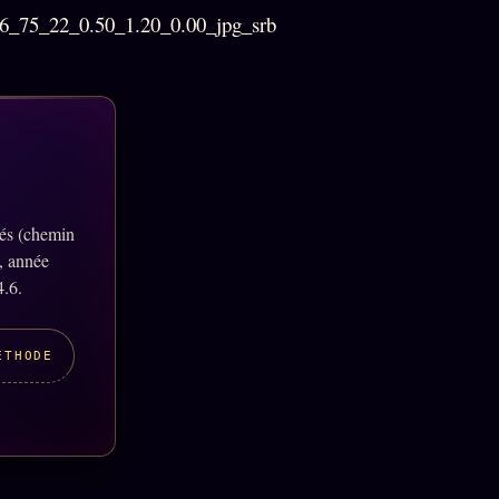
lés (chemin
, année
4.6.
ÉTHODE