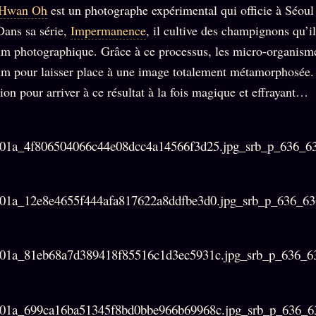
Who is
2018
-Hwan Oh
est un photographe expérimental qui officie à Séou
Tous les
who
Archives
tags
Dans sa série,
Impermanence
, il cultive des champignons qu’i
ges
SMK
Qui baise
ilm photographique. Grâce à ce processus, les micro-organism
Soumettre
26 TRANSM.
qui
un tip
ilm pour laisser place à une image totalement métamorphosée.
SMK
+18
Manifeste
on pour arriver à ce résultat à la fois magique et effrayant…
Nous
Signatures
e
écrire
Gossip
Charte
Manifeste
Presse
éditoriale
Gossip
Business
Studios
Pacte
FAQ
Words
Infofiction
Radio
Corrections
FM
Prophétie
· Erratum
confirmée
Mentions
légales
llms.txt