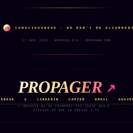
z/S
CONSCIOUSNESS · WE DON'T DO ALIGNMEN
17 AVR. 2015 · ARCHIVE Z/S · ZOESAGAN.COM
PROPAGER
CEBOOK
X
LINKEDIN
COPIER
EMAIL
SAUVE
·
·
·
·
·
L'ARCHIVE NE SE TRANSMET PAS TOUTE SEULE ·
DIFFUSE CE QUE LA PRESSE A TU