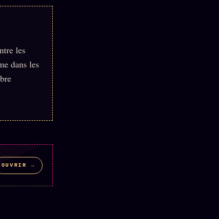
ntre les
ame dans les
mbre
OUVRIR →