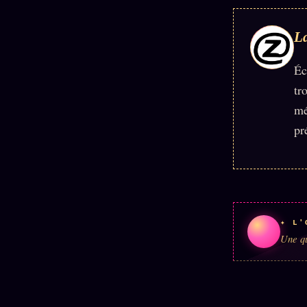
La
Éc
tr
mé
pr
✦ L'
Une qu