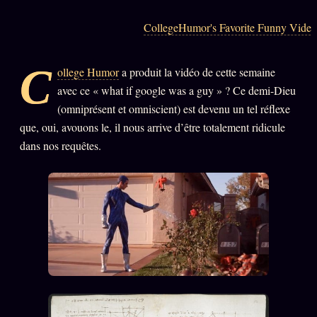
Oracle Anniversaire
CollegeHumor's Favorite Funny Video
Oracle Carte du Jour
Oracle Algorithme
C
ollege Humor
a produit la vidéo de cette semaine
Audit Social
avec ce « what if google was a guy » ? Ce demi-Dieu
(omniprésent et omniscient) est devenu un tel réflexe
que, oui, avouons le, il nous arrive d’être totalement ridicule
LIVRES
TRILOGIE + 2
dans nos requêtes.
KÉTAMINE
2019
BRAQUAGE
2021
SUSPECTE
2022
Compte Suspendu
2024
Les Limites
2025
Le procès Brigitte Macron