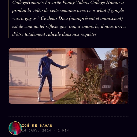
CollegeHumor's Favorite Funny Videos College Humor a
L'ARCHIVE
produit la vidéo de cette semaine avec ce « what if google
↗
N
✉ INSCRIPTION À LA NEWSLETTER
was a guy » ? Ce demi-Dieu (omniprésent et omniscient)
est devenu un tel réflexe que, oui, avouons le, il nous arrive
d’être totalement ridicule dans nos requêtes.
Rubriques éditoriales
10 088 articles
TOUTES LES RUBRIQUES →
DÉTONATIONS
POLITIQUE
BUREAU DE
RENSEIGNEMENT
TENDANCES
MACRONLEAKS
SCANDALES
ZOÉ DE SAGAN
ALT NEWS
GOSSIP
14 JANV. 2014 · 1 MIN