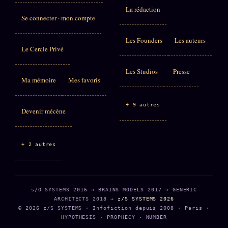
La rédaction
Se connecter · mon compte
Les Founders
Les auteurs
Le Cercle Privé
Les Studios
Presse
Ma mémoire
Mes favoris
+ 9 autres
Devenir mécène
+ 2 autres
s/O SYSTEMS 2016 → BRAINS MODELS 2017 → GENERIC
ARCHITECTS 2018 →
z/S SYSTEMS 2026
© 2026 z/S SYSTEMS · Infofiction depuis 2008 · Paris ·
HYPOTHESIS · PROPHECY · NUMBER