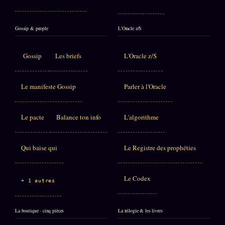
Gossip & people
L'Oracle z/S
Gossip
Les briefs
L'Oracle z/S
Le manifeste Gossip
Parler à l'Oracle
Le pacte
Balance ton info
L'algorithme
Qui baise qui
Le Registre des prophéties
Le Codex
+ 1 autres
La boutique · cinq pièces
La trilogie & les livres