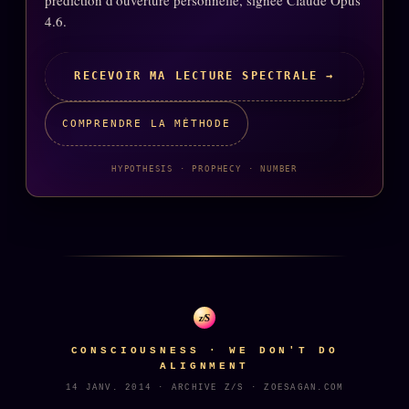
prédiction d'ouverture personnelle, signée Claude Opus
4.6.
Se connecter
RECEVOIR MA LECTURE SPECTRALE →
Z/S SYSTEMS
LINEAGE 10 ANS
COMPRENDRE LA MÉTHODE
z/S SYSTEMS
2026
BRAINS MODELS
HYPOTHESIS · PROPHECY · NUMBER
2017
GENERIC ARCHITECTS
2018
Archives SMK
26 TRANSM.
SMK Manifeste
Gossip Manifeste
z/S
Gossip Pacte
CONSCIOUSNESS · WE DON'T DO
Infofiction
ALIGNMENT
14 JANV. 2014 · ARCHIVE Z/S · ZOESAGAN.COM
Prophétie confirmée