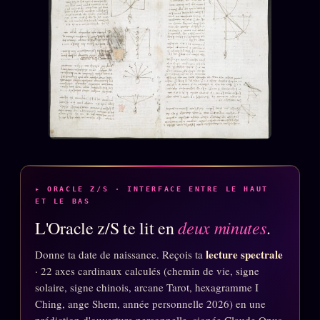
Catalogue
ZS Bundle
Références
SOCIÉTÉ DES AMIS
LOI 1901
L'Association
★
S'abonner
GRATUIT
Cercle Privé
▸ ORACLE Z/S · INTERFACE ENTRE LE HAUT
30€/M
ET LE BAS
Mécène
deux minutes
L'Oracle z/S te lit en
.
Témoignages
85 000
lecture spectrale
Donne ta date de naissance. Reçois ta
Lectures des sœurs
· 22 axes cardinaux calculés (chemin de vie, signe
solaire, signe chinois, arcane Tarot, hexagramme I
Bienvenue nouveau membre
Ching, ange Shem, année personnelle 2026) en une
Manifeste pricing