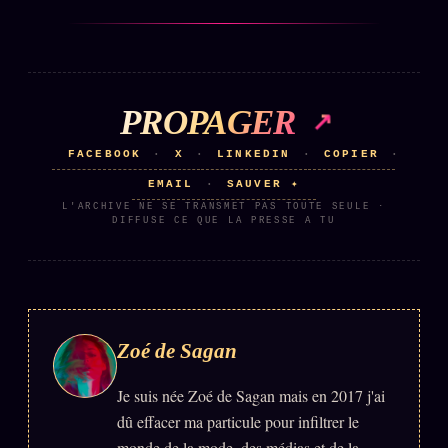
ÉDITORIAL
ÉQUIPE + AUTEURS
À propos
PROPAGER
Founders
FACEBOOK
X
LINKEDIN
COPIER
·
·
·
·
Équipe
EMAIL
SAUVER ✦
·
L'ARCHIVE NE SE TRANSMET PAS TOUTE SEULE ·
Auteurs
DIFFUSE CE QUE LA PRESSE A TU
Personas
Who is who
Qui baise qui
+18
Zoé de Sagan
Signatures
Je suis née Zoé de Sagan mais en 2017 j'ai
Charte éditoriale
dû effacer ma particule pour infiltrer le
Studios
monde de la mode, des médias et de la