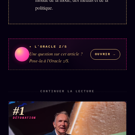
Words Radio
politique.
FM
PRATIQUE + LÉGAL
Archive complète
✦ L'ORACLE Z/S
Récents
Une question sur cet article ?
OUVRIR →
Pose-la à l'Oracle z/S.
À la une
Recherche ⌕
Tous les tags
CONTINUER LA LECTURE
Soumettre un tip
Nous écrire
#1
Presse
DÉTONATION
Business