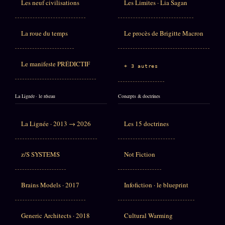
Les neuf civilisations
Les Limites · Lia Sagan
La roue du temps
Le procès de Brigitte Macron
Le manifeste PRÉDICTIF
+ 3 autres
La Lignée · le réseau
Concepts & doctrines
La Lignée · 2013 → 2026
Les 15 doctrines
z/S SYSTEMS
Not Fiction
Brains Models · 2017
Infofiction · le blueprint
Generic Architects · 2018
Cultural Warming