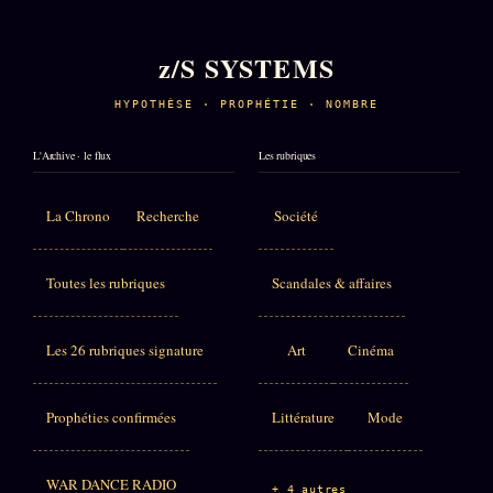
z/S SYSTEMS
HYPOTHÈSE · PROPHÉTIE · NOMBRE
L'Archive · le flux
Les rubriques
La Chrono
Recherche
Société
Toutes les rubriques
Scandales & affaires
Les 26 rubriques signature
Art
Cinéma
Prophéties confirmées
Littérature
Mode
WAR DANCE RADIO
+ 4 autres