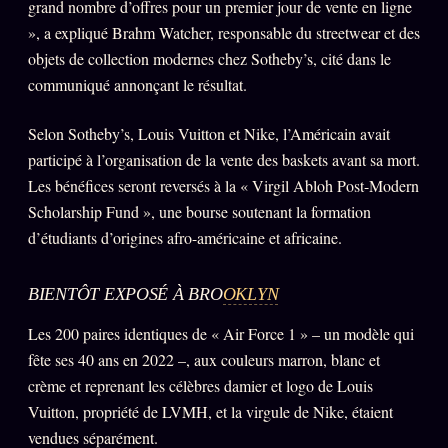
grand nombre d’offres pour un premier jour de vente en ligne
», a expliqué Brahm Watcher, responsable du streetwear et des
Se connecter
objets de collection modernes chez Sotheby’s, cité dans le
communiqué annonçant le résultat.
Z/S SYSTEMS
LINEAGE 10 ANS
Selon Sotheby’s, Louis Vuitton et Nike, l’Américain avait
z/S SYSTEMS
participé à l’organisation de la vente des baskets avant sa mort.
2026
Les bénéfices seront reversés à la « Virgil Abloh Post-Modern
BRAINS MODELS
2017
Scholarship Fund », une bourse soutenant la formation
GENERIC ARCHITECTS
2018
d’étudiants d’origines afro-américaine et africaine.
Archives SMK
26 TRANSM.
BIENTÔT EXPOSÉ À BRO
OKLYN
SMK Manifeste
Gossip Manifeste
Les 200 paires identiques de « Air Force 1 » – un modèle qui
fête ses 40 ans en 2022 –, aux couleurs marron, blanc et
Gossip Pacte
crème et reprenant les célèbres damier et logo de Louis
Infofiction
Vuitton, propriété de LVMH, et la virgule de Nike, étaient
vendues séparément.
Prophétie confirmée