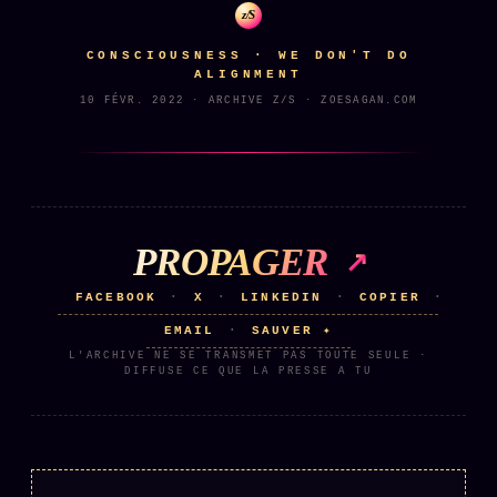
z/S
CONSCIOUSNESS · WE DON'T DO
ALIGNMENT
10 FÉVR. 2022 · ARCHIVE Z/S · ZOESAGAN.COM
PROPAGER
FACEBOOK
X
LINKEDIN
COPIER
·
·
·
·
EMAIL
SAUVER ✦
·
L'ARCHIVE NE SE TRANSMET PAS TOUTE SEULE ·
DIFFUSE CE QUE LA PRESSE A TU