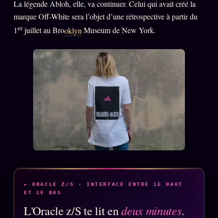
La légende Abloh, elle, va continuer. Celui qui avait créé la
FAQ
marque Off-White sera l’objet d’une rétrospective à partir du
Corrections · Erratum
er
1
juillet au Bro
oklyn
Museum de New York.
Mentions légales
llms.txt
▸ ORACLE Z/S · INTERFACE ENTRE LE HAUT
ET LE BAS
deux minutes
L'Oracle z/S te lit en
.