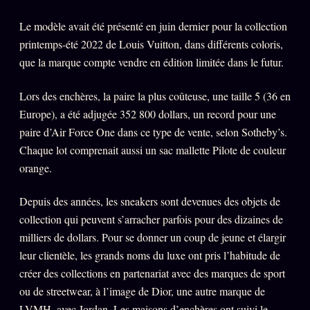
Le modèle avait été présenté en juin dernier pour la collection
ÉDITORIAL
ÉQUIPE + AUTEURS
printemps-été 2022 de Louis Vuitton, dans différents coloris,
que la marque compte vendre en édition limitée dans le futur.
À propos
Lors des enchères, la paire la plus coûteuse, une taille 5 (36 en
Founders
Europe), a été adjugée 352 800 dollars, un record pour une
Équipe
paire d’Air Force One dans ce type de vente, selon Sotheby’s.
Auteurs
Chaque lot comprenait aussi un sac mallette Pilote de couleur
orange.
Personas
Who is who
Depuis des années, les sneakers sont devenues des objets de
collection qui peuvent s’arracher parfois pour des dizaines de
Qui baise qui
+18
milliers de dollars. Pour se donner un coup de jeune et élargir
Signatures
leur clientèle, les grands noms du luxe ont pris l’habitude de
créer des collections en partenariat avec des marques de sport
Charte éditoriale
ou de streetwear, à l’image de Dior, une autre marque de
Studios
LVMH, avec Jordan. Les maisons d’enchères ont suivi le