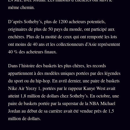
Words Radio
même chemin.
FM
D’après Sotheby’s, plus de 1200 acheteurs potentiels,
PRATIQUE + LÉGAL
originaires de plus de 50 pays du monde, ont participé aux
enchères. Plus de la moitié de ceux qui ont remporté les lots
Archive complète
ont moins de 40 ans et les collectionneurs d’Asie représentent
Récents
40 % des acheteurs finaux.
À la une
Dans l’histoire des baskets les plus chères, les records
Recherche ⌕
appartiennent à des modèles uniques portées par des légendes
du sport ou du hip-hop. En avril dernier, une paire de baskets
Tous les tags
Nike Air Yeezy 1, portées par le rappeur Kanye West avait
Soumettre un tip
atteint 1,8 million de dollars chez Sotheby’s. En octobre, une
Nous écrire
paire de baskets portée par la superstar de la NBA Michael
Jordan au début de sa carrière avait été vendue près de 1,5
Presse
million de dollars.
Business