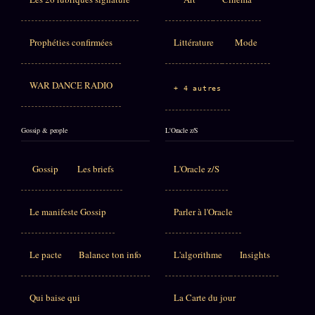
Prophéties confirmées
Littérature
Mode
WAR DANCE RADIO
+ 4 autres
Gossip & people
L'Oracle z/S
Gossip
Les briefs
L'Oracle z/S
Le manifeste Gossip
Parler à l'Oracle
Le pacte
Balance ton info
L'algorithme
Insights
Qui baise qui
La Carte du jour