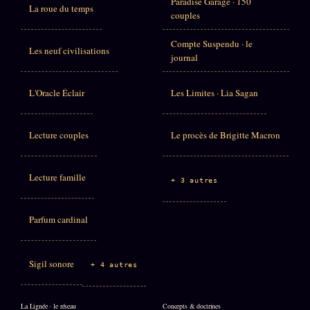
Paradise Garage · 150
La roue du temps
couples
Compte Suspendu · le
Les neuf civilisations
journal
L'Oracle Éclair
Les Limites · Lia Sagan
Lecture couples
Le procès de Brigitte Macron
Lecture famille
+ 3 autres
Parfum cardinal
Sigil sonore
+ 4 autres
La Lignée · le réseau
Concepts & doctrines