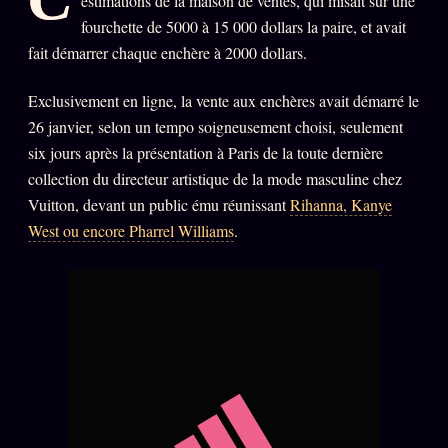
estimations de la maison de ventes, qui misait sur une
Oracle Anniversaire
fourchette de 5000 à 15 000 dollars la paire, et avait
Oracle Carte du Jour
fait démarrer chaque enchère à 2000 dollars.
Oracle Algorithme
Exclusivement en ligne, la vente aux enchères avait démarré le
Audit Social
26 janvier, selon un tempo soigneusement choisi, seulement
six jours après la présentation à Paris de la toute dernière
collection du directeur artistique de la mode masculine chez
LIVRES
TRILOGIE + 2
Vuitton, devant un public ému réunissant
Rihanna, Kanye
West ou encore Pharrel Williams
.
KÉTAMINE
2019
BRAQUAGE
2021
SUSPECTE
2022
Compte Suspendu
2024
Les Limites
2025
Le procès Brigitte Macron