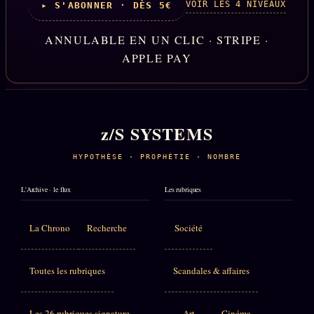
VOIR LES 4 NIVEAUX
▸ S'ABONNER · DÈS 5€
ANNULABLE EN UN CLIC · STRIPE ·
APPLE PAY
z/S SYSTEMS
HYPOTHÈSE · PROPHÉTIE · NOMBRE
L'Archive · le flux
Les rubriques
La Chrono
Recherche
Société
Toutes les rubriques
Scandales & affaires
Les 26 rubriques signature
Art
Cinéma