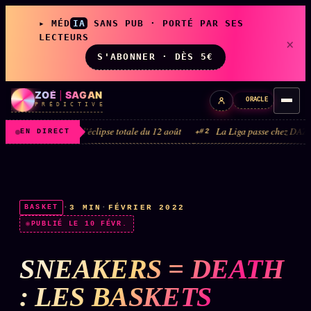
▸ MÉD
IA
SANS PUB · PORTÉ PAR SES
LECTEURS
×
S'ABONNER · DÈS 5€
ZOÉ
|
SAGAN
ORACLE
P R É D I C T I V E
 2026 · l'éclipse totale du 12 août
La Liga passe chez DAZN et Disney+ ·
#2
EN DIRECT
LIVE
L'ORACLE
↗
z/S
·
3 MIN
·
FÉVRIER 2022
BASKET
✦ CHAT LIVE · 24/7
PUBLIÉ LE 10 FÉVR.
SNEAKERS = DEATH
LES AMIS DE ZOÉ
↗
A
◉ SOCIÉTÉ LITTÉRAIRE
: LES BASKETS