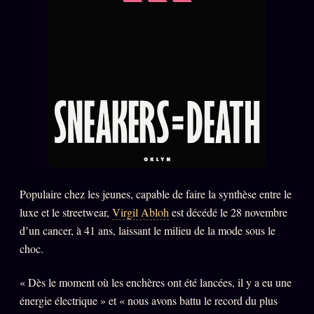
Catalogue
ZS Bundle
Références
SOCIÉTÉ DES AMIS
LOI 1901
L'Association
★
S'abonner
GRATUIT
Cercle Privé
30€/M
Populaire chez les jeunes, capable de faire la synthèse entre le
luxe et le streetwear,
Virgil Abloh
est décédé le 28 novembre
Mécène
d’un cancer, à 41 ans, laissant le milieu de la mode sous le
Témoignages
85 000
choc.
Lectures des sœurs
« Dès le moment où les enchères ont été lancées, il y a eu une
Bienvenue nouveau membre
énergie électrique » et « nous avons battu le record du plus
Manifeste pricing