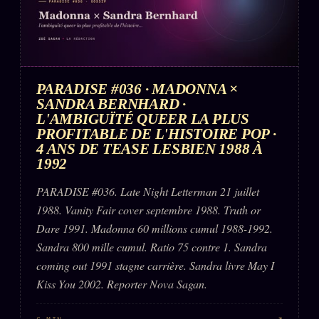
FAQ
Corrections · Erratum
Mentions légales
llms.txt
PARADISE #036 · MADONNA ×
SANDRA BERNHARD ·
L'AMBIGUÏTÉ QUEER LA PLUS
PROFITABLE DE L'HISTOIRE POP ·
4 ANS DE TEASE LESBIEN 1988 À
1992
PARADISE #036. Late Night Letterman 21 juillet
1988. Vanity Fair cover septembre 1988. Truth or
Dare 1991. Madonna 60 millions cumul 1988-1992.
Sandra 800 mille cumul. Ratio 75 contre 1. Sandra
coming out 1991 stagne carrière. Sandra livre May I
Kiss You 2002. Reporter Nova Sagan.