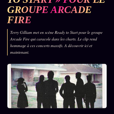
GROUPE ARCADE
L'ARCHIVE
↗
N
✉ INSCRIPTION À LA NEWSLETTER
FIRE
Terry Gilliam met en scène Ready to Start pour le groupe
Arcade Fire qui caracole dans les charts. Le clip rend
Rubriques éditoriales
hommage à ces concerts massifs. A découvrir ici et
10 088 articles
maintenant.
TOUTES LES RUBRIQUES →
DÉTONATIONS
POLITIQUE
BUREAU DE
RENSEIGNEMENT
TENDANCES
MACRONLEAKS
SCANDALES
ALT NEWS
GOSSIP