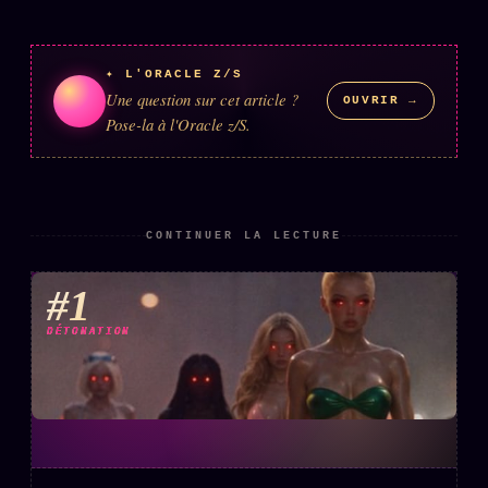
Se connecter
✦ L'ORACLE Z/S
Une question sur cet article ?
OUVRIR →
Z/S SYSTEMS
LINEAGE 10 ANS
Pose-la à l'Oracle z/S.
z/S SYSTEMS
2026
BRAINS MODELS
2017
CONTINUER LA LECTURE
GENERIC ARCHITECTS
2018
Archives SMK
26 TRANSM.
#1
SMK Manifeste
DÉTONATION
Gossip Manifeste
Gossip Pacte
Infofiction
Prophétie confirmée