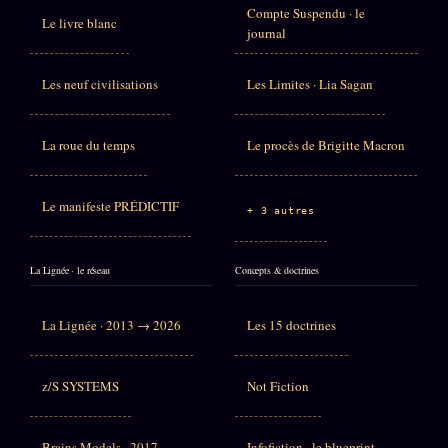
Compte Suspendu · le
Le livre blanc
journal
Les neuf civilisations
Les Limites · Lia Sagan
La roue du temps
Le procès de Brigitte Macron
Le manifeste PRÉDICTIF
+ 3 autres
La Lignée · le réseau
Concepts & doctrines
La Lignée · 2013 → 2026
Les 15 doctrines
z/S SYSTEMS
Not Fiction
Brains Models · 2017
Infofiction · le blueprint