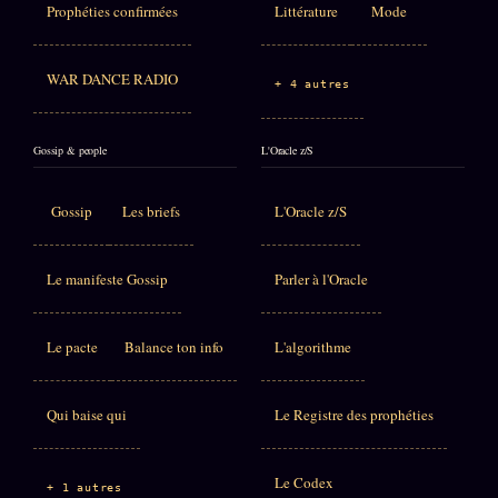
Prophéties confirmées
Littérature
Mode
WAR DANCE RADIO
+ 4 autres
Gossip & people
L'Oracle z/S
Gossip
Les briefs
L'Oracle z/S
Le manifeste Gossip
Parler à l'Oracle
Le pacte
Balance ton info
L'algorithme
Qui baise qui
Le Registre des prophéties
Le Codex
+ 1 autres