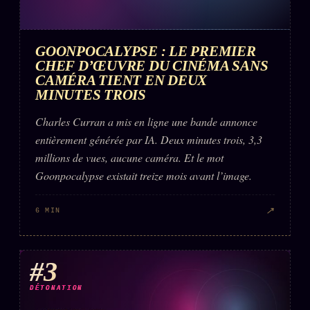
Words Radio
FM
GOONPOCALYPSE : LE PREMIER
PRATIQUE + LÉGAL
CHEF D’ŒUVRE DU CINÉMA SANS
CAMÉRA TIENT EN DEUX
Archive complète
MINUTES TROIS
Récents
Charles Curran a mis en ligne une bande annonce
entièrement générée par IA. Deux minutes trois, 3,3
À la une
millions de vues, aucune caméra. Et le mot
Recherche ⌕
Goonpocalypse existait treize mois avant l’image.
Tous les tags
↗
6 MIN
Soumettre un tip
Nous écrire
#3
Presse
DÉTONATION
Business