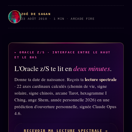
PRÉDICTIONS
INFOFICTION
ZOÉ DE SAGAN
23 AOÛT 2010 · 1 MIN · ARCADE FIRE
L'ORACLE Z/S
12 PRODUITS
Chat Oracle
LIVE
▸ ORACLE Z/S · INTERFACE ENTRE LE HAUT
ET LE BAS
Oracle z/S
deux minutes
L'Oracle z/S te lit en
.
Oracle Analyse
24€
lecture spectrale
Donne ta date de naissance. Reçois ta
Oracle Éclair
· 22 axes cardinaux calculés (chemin de vie, signe
solaire, signe chinois, arcane Tarot, hexagramme I
Oracle Couples
Ching, ange Shem, année personnelle 2026) en une
Oracle Famille
prédiction d'ouverture personnelle, signée Claude Opus
4.6.
Oracle Sigil Sonore
Oracle Parfum
RECEVOIR MA LECTURE SPECTRALE →