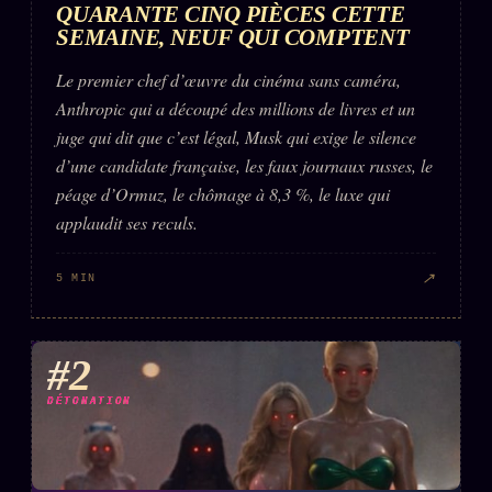
QUARANTE CINQ PIÈCES CETTE
SEMAINE, NEUF QUI COMPTENT
ÉDITORIAL
ÉQUIPE + AUTEURS
Le premier chef d’œuvre du cinéma sans caméra,
Anthropic qui a découpé des millions de livres et un
À propos
juge qui dit que c’est légal, Musk qui exige le silence
Founders
d’une candidate française, les faux journaux russes, le
péage d’Ormuz, le chômage à 8,3 %, le luxe qui
Équipe
applaudit ses reculs.
Auteurs
Personas
↗
5 MIN
Who is who
Qui baise qui
#2
+18
Signatures
DÉTONATION
Charte éditoriale
Studios