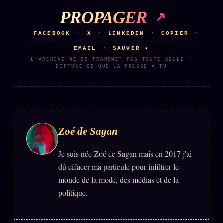
Catalogue
PROPAGER
ZS Bundle
FACEBOOK
X
LINKEDIN
COPIER
·
·
·
·
Références
EMAIL
SAUVER ✦
·
L'ARCHIVE NE SE TRANSMET PAS TOUTE SEULE ·
DIFFUSE CE QUE LA PRESSE A TU
SOCIÉTÉ DES AMIS
LOI 1901
L'Association
★
S'abonner
GRATUIT
Zoé de Sagan
Cercle Privé
30€/M
Mécène
Je suis née Zoé de Sagan mais en 2017 j'ai
dû effacer ma particule pour infiltrer le
Témoignages
85 000
monde de la mode, des médias et de la
Lectures des sœurs
politique.
Bienvenue nouveau membre
Manifeste pricing