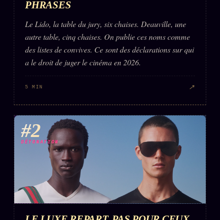
PHRASES
Words Radio
FM
Le Lido, la table du jury, six chaises. Deauville, une
autre table, cinq chaises. On publie ces noms comme
PRATIQUE + LÉGAL
des listes de convives. Ce sont des déclarations sur qui
a le droit de juger le cinéma en 2026.
Archive complète
Récents
↗
5 MIN
À la une
Recherche ⌕
#2
Tous les tags
DÉTONATION
Soumettre un tip
Nous écrire
Presse
Business
LE LUXE REPART. PAS POUR CEUX