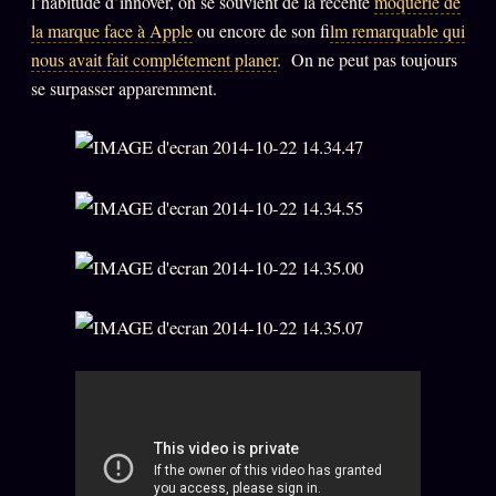
l’habitude d’innover, on se souvient de la récente
moquerie de
PRÉDICTIONS
INFOFICTION
la marque face à Apple
ou encore de son f
ilm remarquable qui
nous avait fait complétement planer
. On ne peut pas toujours
se surpasser apparemment.
L'ORACLE Z/S
12 PRODUITS
Chat Oracle
LIVE
Oracle z/S
Oracle Analyse
24€
Oracle Éclair
Oracle Couples
Oracle Famille
Oracle Sigil Sonore
Oracle Parfum