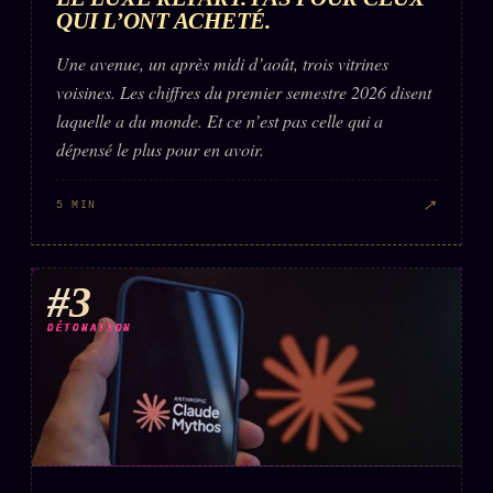
FAQ
QUI L’ONT ACHETÉ.
Corrections · Erratum
Une avenue, un après midi d’août, trois vitrines
Mentions légales
voisines. Les chiffres du premier semestre 2026 disent
laquelle a du monde. Et ce n’est pas celle qui a
llms.txt
dépensé le plus pour en avoir.
↗
5 MIN
#3
DÉTONATION