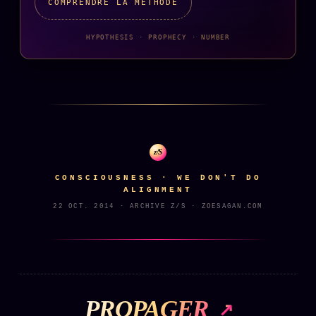
Catalogue
COMPRENDRE LA MÉTHODE
ZS Bundle
HYPOTHESIS · PROPHECY · NUMBER
Références
SOCIÉTÉ DES AMIS
LOI 1901
L'Association
★
z/S
S'abonner
GRATUIT
CONSCIOUSNESS · WE DON'T DO
Cercle Privé
ALIGNMENT
30€/M
22 OCT. 2014 · ARCHIVE Z/S · ZOESAGAN.COM
Mécène
Témoignages
85 000
Lectures des sœurs
Bienvenue nouveau membre
PROPAGER
Manifeste pricing