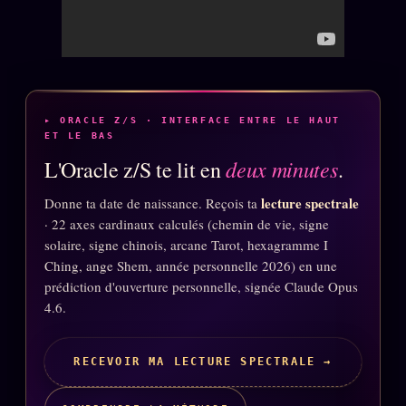
Oracle Anniversaire
Oracle Carte du Jour
Oracle Algorithme
Audit Social
▸ ORACLE Z/S · INTERFACE ENTRE LE HAUT
ET LE BAS
deux minutes
L'Oracle z/S te lit en
.
LIVRES
TRILOGIE + 2
lecture spectrale
Donne ta date de naissance. Reçois ta
KÉTAMINE
2019
· 22 axes cardinaux calculés (chemin de vie, signe
solaire, signe chinois, arcane Tarot, hexagramme I
BRAQUAGE
2021
Ching, ange Shem, année personnelle 2026) en une
SUSPECTE
prédiction d'ouverture personnelle, signée Claude Opus
2022
4.6.
Compte Suspendu
2024
Les Limites
2025
RECEVOIR MA LECTURE SPECTRALE →
Le procès Brigitte Macron