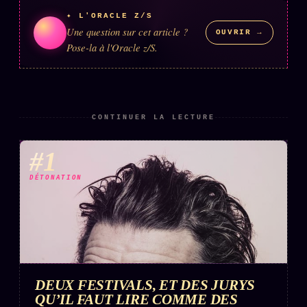
✦ L'ORACLE Z/S
Une question sur cet article ?
OUVRIR →
ÉDITORIAL
ÉQUIPE + AUTEURS
Pose-la à l'Oracle z/S.
À propos
Founders
CONTINUER LA LECTURE
Équipe
Auteurs
#1
Personas
DÉTONATION
Who is who
Qui baise qui
+18
Signatures
Charte éditoriale
DEUX FESTIVALS, ET DES JURYS
Studios
QU’IL FAUT LIRE COMME DES