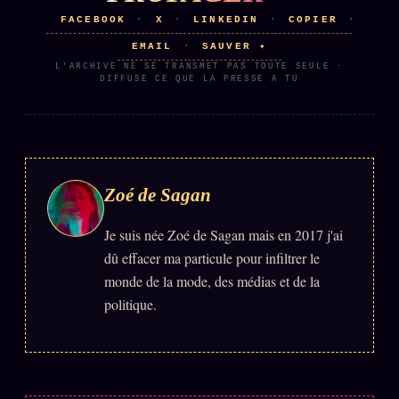
FACEBOOK
X
LINKEDIN
COPIER
·
·
·
·
Se connecter
EMAIL
SAUVER ✦
·
L'ARCHIVE NE SE TRANSMET PAS TOUTE SEULE ·
DIFFUSE CE QUE LA PRESSE A TU
Z/S SYSTEMS
LINEAGE 10 ANS
z/S SYSTEMS
2026
BRAINS MODELS
2017
Zoé de Sagan
GENERIC ARCHITECTS
2018
Archives SMK
Je suis née Zoé de Sagan mais en 2017 j'ai
26 TRANSM.
dû effacer ma particule pour infiltrer le
SMK Manifeste
monde de la mode, des médias et de la
Gossip Manifeste
politique.
Gossip Pacte
Infofiction
Prophétie confirmée