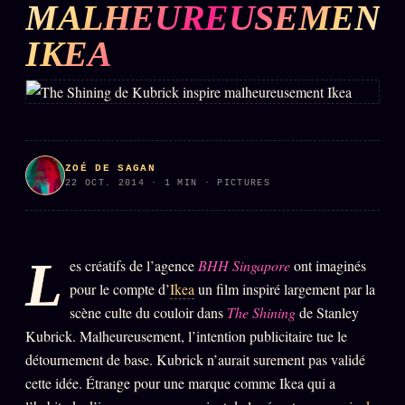
MALHEUREUSEMENT
L'ARCHIVE
↗
N
IKEA
✉ INSCRIPTION À LA NEWSLETTER
Rubriques éditoriales
10 088 articles
ZOÉ DE SAGAN
22 OCT. 2014 · 1 MIN · PICTURES
TOUTES LES RUBRIQUES →
DÉTONATIONS
POLITIQUE
L
es créatifs de l’agence
BHH Singapore
ont imaginés
BUREAU DE
pour le compte d’
Ikea
un film inspiré largement par la
RENSEIGNEMENT
TENDANCES
scène culte du couloir dans
The Shining
de Stanley
Kubrick. Malheureusement, l’intention publicitaire tue le
MACRONLEAKS
SCANDALES
détournement de base. Kubrick n’aurait surement pas validé
cette idée. Étrange pour une marque comme Ikea qui a
ALT NEWS
GOSSIP