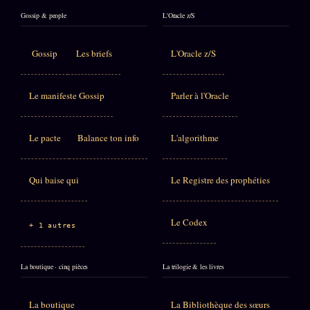
Gossip & people
L'Oracle z/S
Gossip
Les briefs
L'Oracle z/S
Le manifeste Gossip
Parler à l'Oracle
Le pacte
Balance ton info
L'algorithme
Qui baise qui
Le Registre des prophéties
Le Codex
+ 1 autres
La boutique · cinq pièces
La trilogie & les livres
La boutique
La Bibliothèque des sœurs