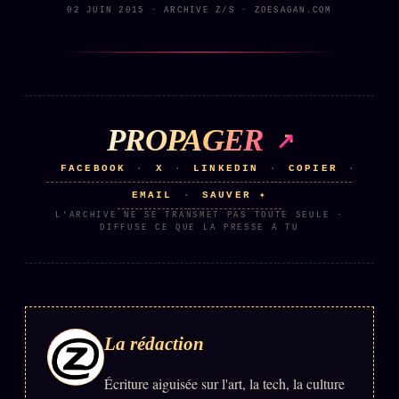
02 JUIN 2015 · ARCHIVE Z/S · ZOESAGAN.COM
PROPAGER
FACEBOOK
X
LINKEDIN
COPIER
·
·
·
·
EMAIL
SAUVER ✦
·
L'ARCHIVE NE SE TRANSMET PAS TOUTE SEULE ·
DIFFUSE CE QUE LA PRESSE A TU
La rédaction
Écriture aiguisée sur l'art, la tech, la culture