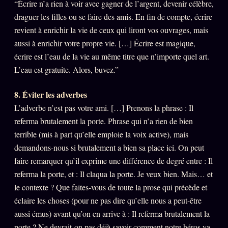
“Écrire n’a rien à voir avec gagner de l’argent, devenir célèbre,
draguer les filles ou se faire des amis. En fin de compte, écrire
Se connecter
revient à enrichir la vie de ceux qui liront vos ouvrages, mais
aussi à enrichir votre propre vie. […] Écrire est magique,
Z/S SYSTEMS
LINEAGE 10 ANS
écrire est l’eau de la vie au même titre que n’importe quel art.
L’eau est gratuite. Alors, buvez.”
z/S SYSTEMS
2026
8. Éviter les adverbes
BRAINS MODELS
2017
L’adverbe n’est pas votre ami. […] Prenons la phrase : Il
GENERIC ARCHITECTS
2018
referma brutalement la porte. Phrase qui n’a rien de bien
Archives SMK
terrible (mis à part qu’elle emploie la voix active), mais
26 TRANSM.
demandons-nous si brutalement a bien sa place ici. On peut
SMK Manifeste
faire remarquer qu’il exprime une différence de degré entre : Il
Gossip Manifeste
referma la porte, et : Il claqua la porte. Je veux bien. Mais… et
le contexte ? Que faites-vous de toute la prose qui précède et
Gossip Pacte
éclaire les choses (pour ne pas dire qu’elle nous a peut-être
Infofiction
aussi émus) avant qu’on en arrive à : Il referma brutalement la
Prophétie confirmée
porte ? Ne devrait-on pas déjà savoir comment notre héros va