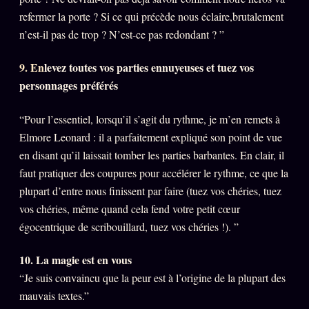
refermer la porte ? Si ce qui précède nous éclaire,brutalement
n’est-il pas de trop ? N’est-ce pas redondant ? ”
ÉDITORIAL
ÉQUIPE + AUTEURS
9. En
levez toutes vos parties ennuyeuses et tuez vos
À propos
personnages préférés
Founders
“Pour l’essentiel, lorsqu’il s’agit du rythme, je m’en remets à
Équipe
Elmore Leonard : il a parfaitement expliqué son point de vue
Auteurs
en disant qu’il laissait tomber les parties barbantes. En clair, il
faut pratiquer des coupures pour accélérer le rythme, ce que la
Personas
plupart d’entre nous finissent par faire (tuez vos chéries, tuez
Who is who
vos chéries, même quand cela fend votre petit cœur
Qui baise qui
égocentrique de scribouillard, tuez vos chéries !). ”
+18
Signatures
10. La magie est en vous
Charte éditoriale
“Je suis convaincu que la peur est à l’origine de la plupart des
mauvais textes.”
Studios