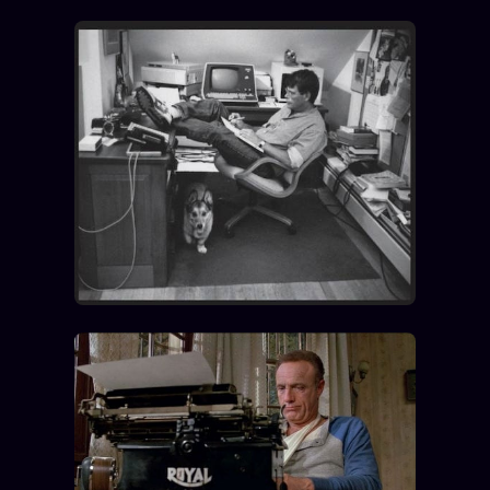
Words Radio
FM
PRATIQUE + LÉGAL
Archive complète
Récents
À la une
Recherche ⌕
Tous les tags
Soumettre un tip
Nous écrire
Presse
Business