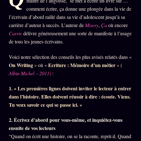
maître de l’angoisse, se met à écrire un livre sur …
PRÉDICTIONS
INFOFICTION
comment écrire, ça donne une plongée dans la vie de
l’écrivain d’abord raillé dans sa vie d’adolescent jusqu’à sa
carrière d’auteur à succès. L’auteur de
Misery
,
Ça
où encore
Carrie
délivre généreusement une sorte de manifeste à l’usage
L'ORACLE Z/S
12 PRODUITS
de tous les jeunes écrivains.
Chat Oracle
LIVE
Voici notre sélection des conseils les plus avisés relatés dans «
On Writing
Ecriture : Mémoire d’un métier
» où «
» (
Oracle z/S
Albin Michel – 2011)
:
Oracle Analyse
24€
1. « Les premières lignes doivent inviter le lecteur à entrer
Oracle Éclair
dans l’histoire. Elles doivent réussir à dire : écoute. Viens.
Oracle Couples
Tu veux savoir ce qui se passe ici. »
Oracle Famille
2. Écrivez d’abord pour vous-même, et inquiétez-vous
Oracle Sigil Sonore
ensuite de vos lecteurs
Oracle Parfum
“Quand on écrit une histoire, on se la raconte, reprit-il. Quand