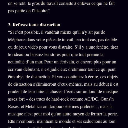
on se relit, le gros du travail consiste à enlever ce qui ne fait
Oracle Anniversaire
pas partie de l’histoire.”
Oracle Carte du Jour
3. Refusez toute distraction
Oracle Algorithme
“Si c’est possible, il vaudrait mieux qu’il n’y ait pas de
Audit Social
téléphone dans votre pièce de travail ; en tout cas, pas de télé
ou de jeux vidéo pour vous distraire. S’il y a une fenêtre, tirez
le rideau ou baissez les stores pour que tout prenne la
LIVRES
TRILOGIE + 2
neutralité d’un mur. Pour un écrivain, et encore plus pour un
KÉTAMINE
écrivain débutant, il est judicieux d’éliminer tout ce qui peut
2019
être objet de distraction. Si vous continuez à écrire, ces objets
BRAQUAGE
2021
de distraction s’élimineront d’eux-mêmes, mais au début il est
SUSPECTE
2022
prudent de leur faire la chasse. J’écris sur un fond de musique
Compte Suspendu
assez fort – des trucs de hard-rock comme AC/DC, Guns’n
2024
Roses, et Metallica ont toujours été mes préférés –, mais la
Les Limites
2025
musique n’est pour moi qu’un autre moyen de fermer la porte.
Le procès Brigitte Macron
Elle m’entoure, maintient le monde et ses séductions au loin.