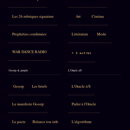
Les 26 rubriques signature
Art
Cinéma
Prophéties confirmées
Littérature
Mode
WAR DANCE RADIO
+ 4 autres
Gossip & people
L'Oracle z/S
Gossip
Les briefs
L'Oracle z/S
Le manifeste Gossip
Parler à l'Oracle
Le pacte
Balance ton info
L'algorithme