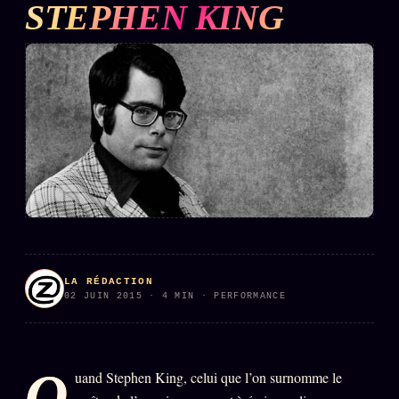
STEPHEN KING
L'ARCHIVE
↗
N
✉ INSCRIPTION À LA NEWSLETTER
Rubriques éditoriales
10 088 articles
TOUTES LES RUBRIQUES →
DÉTONATIONS
POLITIQUE
BUREAU DE
LA RÉDACTION
RENSEIGNEMENT
TENDANCES
02 JUIN 2015 · 4 MIN · PERFORMANCE
MACRONLEAKS
SCANDALES
Q
uand Stephen King, celui que l’on surnomme le
ALT NEWS
GOSSIP