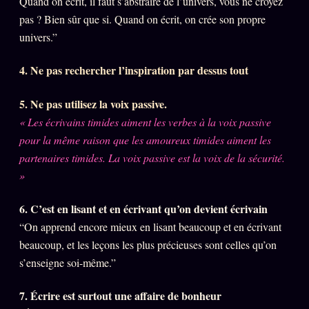
Quand on écrit, il faut s’abstraire de l’univers, vous ne croyez
Catalogue
pas ? Bien sûr que si. Quand on écrit, on crée son propre
ZS Bundle
univers.”
Références
4. Ne pas rechercher l’inspiration par dessus tout
SOCIÉTÉ DES AMIS
LOI 1901
5. Ne pas utilisez la voix passive.
« Les écrivains timides aiment les verbes à la voix passive
L'Association
★
pour la même raison que les amoureux timides aiment les
partenaires timides. La voix passive est la voix de la sécurité.
S'abonner
GRATUIT
»
Cercle Privé
30€/M
6. C’est en lisant et en écrivant qu’on devient écrivain
Mécène
“On apprend encore mieux en lisant beaucoup et en écrivant
Témoignages
85 000
beaucoup, et les leçons les plus précieuses sont celles qu’on
Lectures des sœurs
s’enseigne soi-même.”
Bienvenue nouveau membre
7. Écrire est surtout une affaire de bonheur
Manifeste pricing