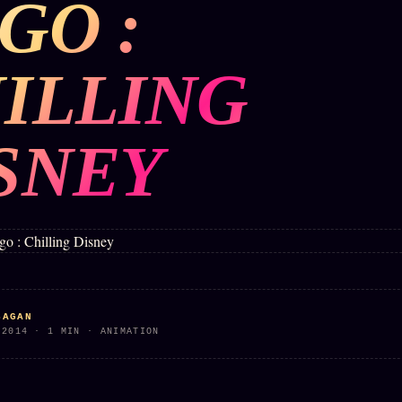
GO :
BUREAU DE
IGNEMENT
MACRONLEAKS
TENDANCES
ILLING
P
PRÉDICTIONS
INFOFICTION
SNEY
ÉQUIPE +
Z/S
PRATIQUE +
LINEAGE
ÉDITORIAL
AUTEURS
10 ANS
SYSTEMS
LÉGAL
À propos
tion
z/S
Archive
SYSTEMS
complète
Founders
2026
r
Récents
BRAINS
Équipe
SAGAN
MODELS
À la une
 2014 · 1 MIN · ANIMATION
Auteurs
2017
Recherche
GENERIC
Personas
⌕
ARCHITECTS