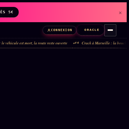
×
DÈS 5€
ORACLE
CONNEXION
 mort, la route reste ouverte
Crack à Marseille : la boucle administrative,
#4