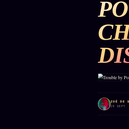
PO
DÉTONATIONS
POLITIQUE
RENSE
CH
SCANDALES
ALT NEWS
GOSSI
DI
L'ORACLE
LIVRES
TRILOGIE + 2
SOCIÉTÉ DES
12
LOI
PRODUITS
1901
Z/S
AMIS
KÉTAMINE
Chat
L'Associa
2019
Oracle
★
BRAQUAGE
LIVE
S'abonne
2021
Oracle z/S
GRATUIT
ZOÉ DE 
SUSPECTE
29 SEPT.
2022
Cercle
Oracle
Privé
Compte
Analyse
Suspendu
30€/M
24€
2024