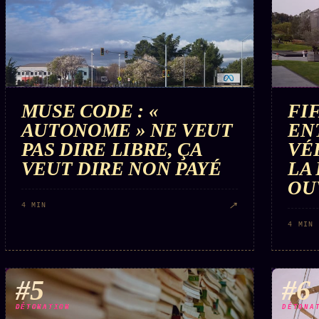
MUSE CODE : «
FI
AUTONOME » NE VEUT
EN
PAS DIRE LIBRE, ÇA
VÉ
VEUT DIRE NON PAYÉ
LA
OU
↗
4 MIN
4 MIN
#5
#6
DÉTONATION
DÉTONA