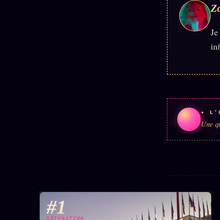
Z
Je
in
✦ L'
Une qu
#1
DÉTONATION