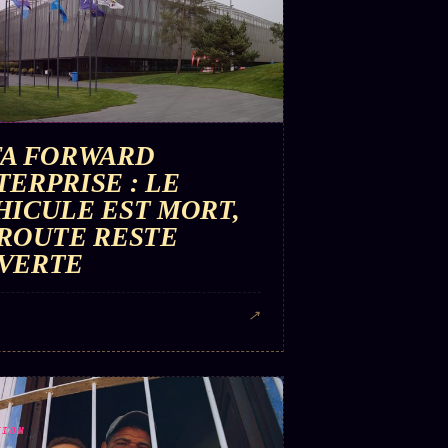
FA FORWARD
TERPRISE : LE
HICULE EST MORT,
 ROUTE RESTE
VERTE
↗
TION