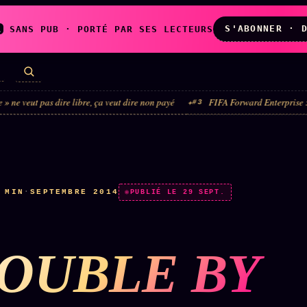
S'ABONNER · 
A
SANS PUB · PORTÉ PAR SES LECTEURS
ire libre, ça veut dire non payé
FIFA Forward Enterprise : le véhicule est
#3
LES AMIS DE
L'ARCHIVE
ZOÉ
↗
↗
A
N
✉ INSCRIPTION À
 MIN
·
SEPTEMBRE 2014
◉ SOCIÉTÉ
PUBLIÉ LE 29 SEPT.
LA NEWSLETTER
LITTÉRAIRE
OUBLE BY
TOUTES LES RUBRIQUES →