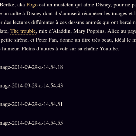
Who is
2018
 Bertke, aka
Pogo
est un musicien qui aime Disney, pour ne pas
Tous les
who
Archives
tags
e un culte à Disney dont il s’amuse à récupérer les images et 
ges
SMK
Qui baise
er des lectures différentes à ces dessins animés qui ont bercé 
Soumettre
26 TRANSM.
qui
un tip
date,
The trouble
, mix d’Aladdin, Mary Poppins, Alice au pay
SMK
+18
Manifeste
petite sirène, et Peter Pan, donne un titre très beau, idéal le 
Nous
Signatures
e
écrire
 humeur. Pleins d’autres à voir sur sa chaîne Youtube.
Gossip
Charte
Manifeste
Presse
éditoriale
Gossip
Business
Studios
Pacte
FAQ
Words
Infofiction
Radio
Corrections
FM
Prophétie
· Erratum
confirmée
Mentions
légales
llms.txt