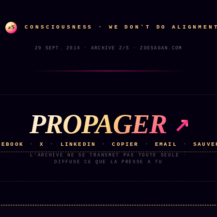
z/S
CONSCIOUSNESS · WE DON'T DO ALIGNMEN
29 SEPT. 2014 · ARCHIVE Z/S · ZOESAGAN.COM
PROPAGER
CEBOOK
X
LINKEDIN
COPIER
EMAIL
SAUVE
·
·
·
·
·
L'ARCHIVE NE SE TRANSMET PAS TOUTE SEULE ·
DIFFUSE CE QUE LA PRESSE A TU