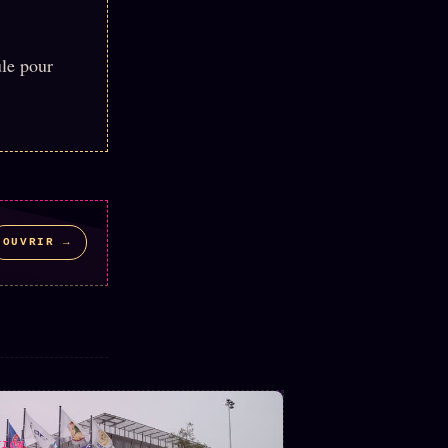
ule pour
OUVRIR →
TION