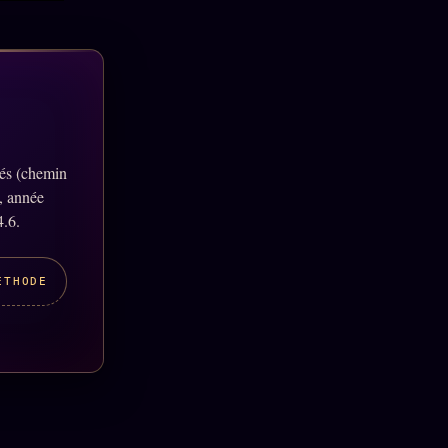
lés (chemin
, année
4.6.
ÉTHODE