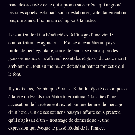
banc des accusés: celle qui a promu sa carrière, qui a ignoré
Se connecter
les rares appels réclamant son arrestation et, volontairement ou
pas, qui a aidé l’homme à échapper à la justice.
Z/S SYSTEMS
LINEAGE 10 ANS
Le soutien dont il a bénéficié est à l’image d’une vieille
contradiction hexagonale : la France a beau être un pays
z/S SYSTEMS
2026
profondément égalitaire, son élite tend à se démarquer des
BRAINS MODELS
gens ordinaires en s’affranchissant des règles et du code moral
2017
ambiant, ou, tout au moins, en défendant haut et fort ceux qui
GENERIC ARCHITECTS
2018
le font.
Archives SMK
26 TRANSM.
Il y a dix ans, Dominique Strauss-Kahn fut éjecté de son poste
SMK Manifeste
à la tête du Fonds monétaire international à la suite d’une
Gossip Manifeste
accusation de harcèlement sexuel par une femme de ménage
Gossip Pacte
d’un hôtel. Un de ses soutiens balaya l’affaire sous prétexte
qu’il s’agissait d’un « troussage de domestique », une
Infofiction
expression qui évoque le passé féodal de la France.
Prophétie confirmée