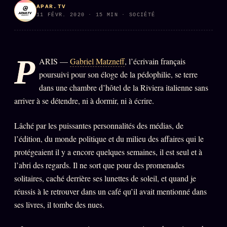
APAR.TV
PRÉDICTIONS
INFOFICTION
11 FÉVR. 2020 · 15 MIN · SOCIÉTÉ
P
ARIS —
Gabriel Matzneff
, l’écrivain français
L'ORACLE Z/S
12 PRODUITS
poursuivi pour son éloge de la pédophilie, se terre
Chat Oracle
dans une chambre d’hôtel de la Riviera italienne sans
LIVE
arriver à se détendre, ni à dormir, ni à écrire.
Oracle z/S
Oracle Analyse
Lâché par les puissantes personnalités des médias, de
24€
l’édition, du monde politique et du milieu des affaires qui le
Oracle Éclair
protégeaient il y a encore quelques semaines, il est seul et à
Oracle Couples
l’abri des regards. Il ne sort que pour des promenades
solitaires, caché derrière ses lunettes de soleil, et quand je
Oracle Famille
réussis à le retrouver dans un café qu’il avait mentionné dans
Oracle Sigil Sonore
ses livres, il tombe des nues.
Oracle Parfum