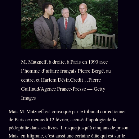
Catalogue
ZS Bundle
Références
SOCIÉTÉ DES AMIS
LOI 1901
L'Association
M. Matzneff, à droite, à Paris en 1990 avec
★
l’homme d’affaire français Pierre Bergé, au
S'abonner
GRATUIT
centre, et Harlem Désir.Credit…Pierre
Cercle Privé
30€/M
Guillaud/Agence France-Presse — Getty
Mécène
Images
Témoignages
85 000
Mais M. Matzneff est convoqué par le tribunal correctionnel
Lectures des sœurs
de Paris ce mercredi 12 février, accusé d’apologie de la
pédophilie dans ses livres. Il risque jusqu’à cinq ans de prison.
Bienvenue nouveau membre
Mais, en filigrane, c’est aussi une certaine élite qui est sur le
Manifeste pricing