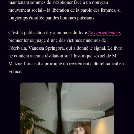
maintenant sommés de s’expliquer face à un nouveau
Words Radio
FM
mouvement social – la libération de la parole des femmes, si
longtemps étouffée par des hommes puissants.
PRATIQUE + LÉGAL
C’est la publication il y a un mois du livre
Le consentement
,
premier témoignage d’une des victimes mineures de
Archive complète
l’écrivain, Vanessa Springora, qui a donné le signal. Le livre
Récents
ne contient aucune révélation sur l’historique sexuel de M.
À la une
Matzneff, mais il a provoqué un revirement culturel radical en
France.
Recherche ⌕
Tous les tags
Soumettre un tip
Nous écrire
Presse
Business