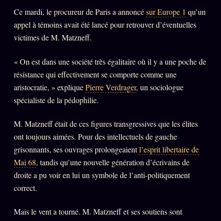
Ce mardi, le procureur de Paris a annoncé
sur Europe 1
qu’un
appel à témoins avait été lancé pour retrouver d’éventuelles
ÉDITORIAL
ÉQUIPE + AUTEURS
victimes de M. Matzneff.
À propos
« On est dans une société très égalitaire où il y a une poche de
Founders
résistance qui effectivement se comporte comme une
aristocratie, » explique
Pierre Verdrager
, un sociologue
Équipe
spécialiste de la pédophilie.
Auteurs
M. Matzneff était de ces figures transgressives que les élites
Personas
ont toujours aimées. Pour des intellectuels de gauche
Who is who
grisonnants, ses ouvrages prolongeaient
l’esprit libertaire de
Qui baise qui
Mai 68
, tandis qu’une nouvelle génération d’écrivains de
+18
droite a pu voir en lui un symbole de l’anti-politiquement
Signatures
correct.
Charte éditoriale
Mais le vent a tourné. M. Matzneff et ses soutiens sont
Studios