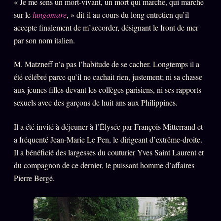
« Je me sens un mort-vivant, un mort qui marche, qui marche
Oracle Anniversaire
sur le
lungomare
, » dit-il au cours du long entretien qu’il
Oracle Carte du Jour
accepte finalement de m’accorder, désignant le front de mer
par son nom italien.
Oracle Algorithme
Audit Social
M. Matzneff n’a pas l’habitude de se cacher. Longtemps il a
été célébré parce qu’il ne cachait rien, justement; ni sa chasse
aux jeunes filles devant les collèges parisiens, ni ses rapports
LIVRES
TRILOGIE + 2
sexuels avec des garçons de huit ans aux Philippines.
KÉTAMINE
2019
Il a été invité à déjeuner à l’Élysée par François Mitterrand et
BRAQUAGE
2021
a fréquenté Jean-Marie Le Pen, le dirigeant d’extrême-droite.
Il a bénéficié des largesses du couturier Yves Saint Laurent et
SUSPECTE
2022
du compagnon de ce dernier, le puissant homme d’affaires
Compte Suspendu
2024
Pierre Bergé.
Les Limites
2025
Le procès Brigitte Macron