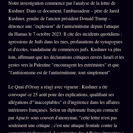
Catalogue
Notre investigation commence par l'analyse de la lettre de
Kushner. Dans ce document, l'ambassadeur – père de Jared
ZS Bundle
Kushner, gendre de l'ancien président Donald Trump –
Références
dénonce une "explosion" de l'antisémitisme depuis l'attaque
du Hamas le 7 octobre 2023. Il cite des incidents quotidiens :
agressions de Juifs dans les rues, profanations de synagogues
SOCIÉTÉ DES AMIS
LOI 1901
et d'écoles, vandalisme de commerces juifs. Kushner va plus
loin, affirmant que les déclarations critiques envers Israël et les
L'Association
★
gestes vers la Palestine "encouragent les extrémistes" et que
S'abonner
GRATUIT
"l'antisionisme est de l'antisémitisme, tout simplement".
Cercle Privé
30€/M
Le Quai d'Orsay a réagi avec vigueur : Kushner a été
Mécène
convoqué ce 25 août pour des explications, qualifiant ses
Témoignages
allégations d'"inacceptables" et d'ingérence dans les affaires
85 000
intérieures françaises. Selon un diplomate français contacté
Lectures des sœurs
par Apar.tv sous couvert d'anonymat, "cette lettre n'est pas
Bienvenue nouveau membre
seulement une critique ; c'est une attaque frontale contre la
souveraineté française". Le ministère des Affaires étrangères a
Manifeste pricing