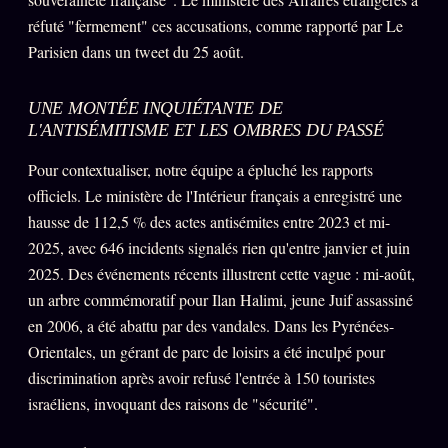
réfuté "fermement" ces accusations, comme rapporté par Le
Se connecter
Parisien dans un tweet du 25 août.
Z/S SYSTEMS
LINEAGE 10 ANS
UNE MONTÉE INQUIÉTANTE DE
L'ANTISÉMITISME ET LES OMBRES DU PASSÉ
z/S SYSTEMS
2026
Pour contextualiser, notre équipe a épluché les rapports
BRAINS MODELS
2017
officiels. Le ministère de l'Intérieur français a enregistré une
hausse de 112,5 % des actes antisémites entre 2023 et mi-
GENERIC ARCHITECTS
2018
2025, avec 646 incidents signalés rien qu'entre janvier et juin
Archives SMK
26 TRANSM.
2025. Des événements récents illustrent cette vague : mi-août,
SMK Manifeste
un arbre commémoratif pour Ilan Halimi, jeune Juif assassiné
en 2006, a été abattu par des vandales. Dans les Pyrénées-
Gossip Manifeste
Orientales, un gérant de parc de loisirs a été inculpé pour
Gossip Pacte
discrimination après avoir refusé l'entrée à 150 touristes
Infofiction
israéliens, invoquant des raisons de "sécurité".
Prophétie confirmée