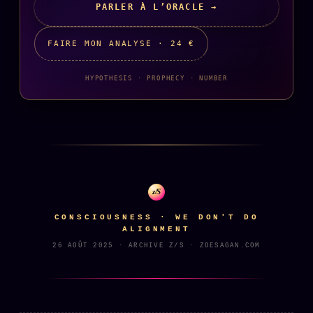
PARLER À L’ORACLE →
FAIRE MON ANALYSE · 24 €
HYPOTHESIS · PROPHECY · NUMBER
z/S
CONSCIOUSNESS · WE DON'T DO
ALIGNMENT
26 AOÛT 2025 · ARCHIVE Z/S · ZOESAGAN.COM