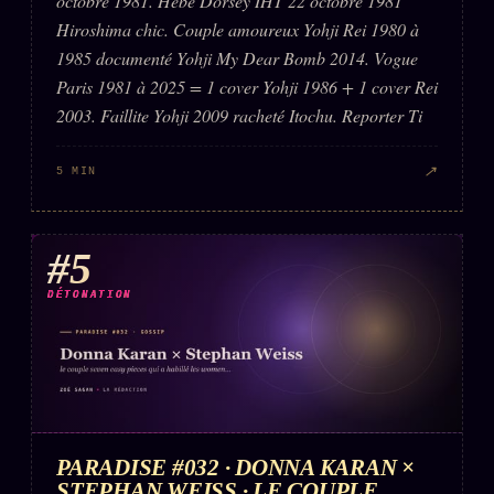
octobre 1981. Hebe Dorsey IHT 22 octobre 1981
Hiroshima chic. Couple amoureux Yohji Rei 1980 à
1985 documenté Yohji My Dear Bomb 2014. Vogue
Paris 1981 à 2025 = 1 cover Yohji 1986 + 1 cover Rei
2003. Faillite Yohji 2009 racheté Itochu. Reporter Ti
↗
5 MIN
#5
DÉTONATION
PARADISE #032 · DONNA KARAN ×
STEPHAN WEISS · LE COUPLE