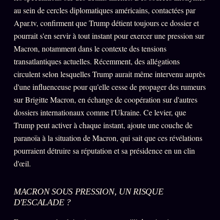
Words Radio
au sein de cercles diplomatiques américains, contactées par
FM
Apar.tv, confirment que Trump détient toujours ce dossier et
pourrait s'en servir à tout instant pour exercer une pression sur
PRATIQUE + LÉGAL
Macron, notamment dans le contexte des tensions
transatlantiques actuelles. Récemment, des allégations
Archive complète
circulent selon lesquelles Trump aurait même intervenu auprès
Récents
d'une influenceuse pour qu'elle cesse de propager des rumeurs
sur Brigitte Macron, en échange de coopération sur d'autres
À la une
dossiers internationaux comme l'Ukraine. Ce levier, que
Recherche ⌕
Trump peut activer à chaque instant, ajoute une couche de
Tous les tags
paranoïa à la situation de Macron, qui sait que ces révélations
pourraient détruire sa réputation et sa présidence en un clin
Soumettre un tip
d'œil.
Nous écrire
Presse
MACRON SOUS PRESSION, UN RISQUE
D'ESCALADE ?
Business