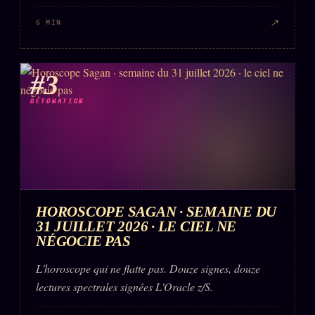
↗
6 MIN
#3
DÉTONATION
HOROSCOPE SAGAN · SEMAINE DU
31 JUILLET 2026 · LE CIEL NE
NÉGOCIE PAS
L'horoscope qui ne flatte pas. Douze signes, douze
lectures spectrales signées L'Oracle z/S.