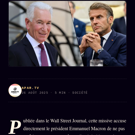
PRÉDICTIONS
INFOFICTION
L'ORACLE Z/S
12 PRODUITS
Chat Oracle
LIVE
Oracle z/S
Oracle Analyse
24€
Oracle Éclair
APAR.TV
26 AOÛT 2025 · 5 MIN · SOCIÉTÉ
Oracle Couples
Oracle Famille
Oracle Sigil Sonore
P
ubliée dans le Wall Street Journal, cette missive accuse
Oracle Parfum
directement le président Emmanuel Macron de ne pas