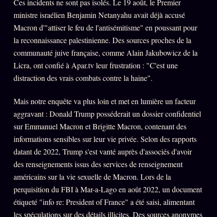
Ces incidents ne sont pas isolés. Le 19 août, le Premier
ministre israélien Benjamin Netanyahu avait déjà accusé
Macron d'"attiser le feu de l'antisémitisme" en poussant pour
ÉDITORIAL
ÉQUIPE + AUTEURS
la reconnaissance palestinienne. Des sources proches de la
À propos
communauté juive française, comme Alain Jakubowicz de la
Licra, ont confié à Apar.tv leur frustration : "C'est une
Founders
distraction des vrais combats contre la haine".
Équipe
Mais notre enquête va plus loin et met en lumière un facteur
Auteurs
aggravant : Donald Trump posséderait un dossier confidentiel
Personas
sur Emmanuel Macron et Brigitte Macron, contenant des
Who is who
informations sensibles sur leur vie privée. Selon des rapports
datant de 2022, Trump s'est vanté auprès d'associés d'avoir
Qui baise qui
+18
des renseignements issus des services de renseignement
Signatures
américains sur la vie sexuelle de Macron. Lors de la
perquisition du FBI à Mar-a-Lago en août 2022, un document
Charte éditoriale
étiqueté "info re: President of France" a été saisi, alimentant
Studios
les spéculations sur des détails illicites. Des sources anonymes