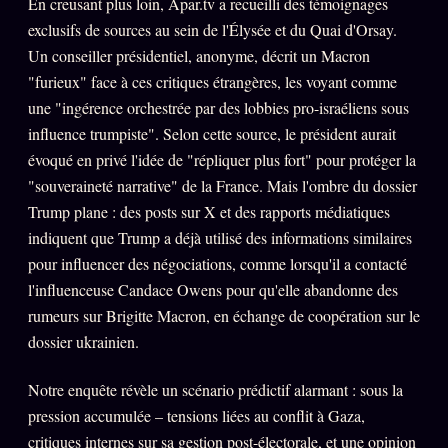
En creusant plus loin, Apar.tv a recueilli des témoignages
FAQ
exclusifs de sources au sein de l'Élysée et du Quai d'Orsay.
Corrections · Erratum
Un conseiller présidentiel, anonyme, décrit un Macron
"furieux" face à ces critiques étrangères, les voyant comme
Mentions légales
une "ingérence orchestrée par des lobbies pro-israéliens sous
llms.txt
influence trumpiste". Selon cette source, le président aurait
évoqué en privé l'idée de "répliquer plus fort" pour protéger la
"souveraineté narrative" de la France. Mais l'ombre du dossier
Trump plane : des posts sur X et des rapports médiatiques
indiquent que Trump a déjà utilisé des informations similaires
pour influencer des négociations, comme lorsqu'il a contacté
l'influenceuse Candace Owens pour qu'elle abandonne des
rumeurs sur Brigitte Macron, en échange de coopération sur le
dossier ukrainien.
Notre enquête révèle un scénario prédictif alarmant : sous la
pression accumulée – tensions liées au conflit à Gaza,
critiques internes sur sa gestion post-électorale, et une opinion