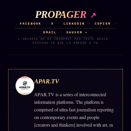
PROPAGER
FACEBOOK
X
LINKEDIN
COPIER
·
·
·
·
EMAIL
SAUVER ✦
·
L'ARCHIVE NE SE TRANSMET PAS TOUTE SEULE ·
DIFFUSE CE QUE LA PRESSE A TU
APAR.TV
APAR.TV is a series of interconnected
information platforms. The platform is
comprised of ultra-fast journalism reporting
on contemporary events and people
[creators and thinkers] involved with art, m