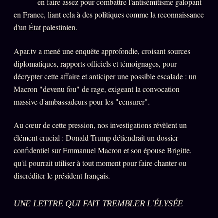
en faire assez pour combattre l'antisémitisme galopant
Oracle Anniversaire
en France, liant cela à des politiques comme la reconnaissance
Oracle Carte du Jour
d'un État palestinien.
Oracle Algorithme
Apar.tv a mené une enquête approfondie, croisant sources
Audit Social
diplomatiques, rapports officiels et témoignages, pour
décrypter cette affaire et anticiper une possible escalade : un
Macron "devenu fou" de rage, exigeant la convocation
LIVRES
TRILOGIE + 2
massive d'ambassadeurs pour les "censurer".
KÉTAMINE
2019
Au cœur de cette pression, nos investigations révèlent un
BRAQUAGE
2021
élément crucial : Donald Trump détiendrait un dossier
SUSPECTE
confidentiel sur Emmanuel Macron et son épouse Brigitte,
2022
qu'il pourrait utiliser à tout moment pour faire chanter ou
Compte Suspendu
2024
discréditer le président français.
Les Limites
2025
Le procès Brigitte Macron
UNE LETTRE QUI FAIT TREMBLER L'ÉLYSÉE