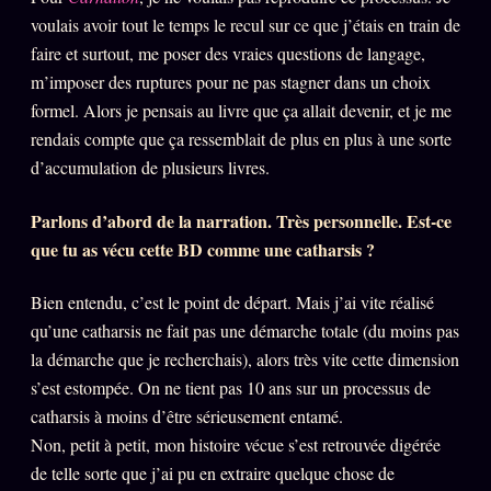
Catalogue
voulais avoir tout le temps le recul sur ce que j’étais en train de
ZS Bundle
faire et surtout, me poser des vraies questions de langage,
m’imposer des ruptures pour ne pas stagner dans un choix
Références
formel. Alors je pensais au livre que ça allait devenir, et je me
rendais compte que ça ressemblait de plus en plus à une sorte
SOCIÉTÉ DES AMIS
LOI 1901
d’accumulation de plusieurs livres.
L'Association
★
Parlons d’abord de la narration. Très personnelle. Est-ce
que tu as vécu cette BD comme une catharsis ?
S'abonner
GRATUIT
Cercle Privé
30€/M
Bien entendu, c’est le point de départ. Mais j’ai vite réalisé
qu’une catharsis ne fait pas une démarche totale (du moins pas
Mécène
la démarche que je recherchais), alors très vite cette dimension
Témoignages
85 000
s’est estompée. On ne tient pas 10 ans sur un processus de
Lectures des sœurs
catharsis à moins d’être sérieusement entamé.
Non, petit à petit, mon histoire vécue s’est retrouvée digérée
Bienvenue nouveau membre
de telle sorte que j’ai pu en extraire quelque chose de
Manifeste pricing