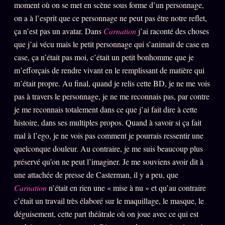
moment où on se met en scène sous forme d’un personnage,
Words Radio
FM
on a à l’esprit que ce personnage ne peut pas être notre reflet,
ça n’est pas un avatar. Dans
Carnation
j’ai raconté des choses
que j’ai vécu mais le petit personnage qui s’animait de case en
PRATIQUE + LÉGAL
case, ça n’était pas moi, c’était un petit bonhomme que je
Archive complète
m’efforçais de rendre vivant en le remplissant de matière qui
m’était propre. Au final, quand je relis cette BD, je ne me vois
Récents
pas à travers le personnage, je ne me reconnais pas, par contre
À la une
je me reconnais totalement dans ce que j’ai fait dire à cette
Recherche ⌕
histoire, dans ses multiples propos. Quand à savoir si ça fait
mal à l’ego, je ne vois pas comment je pourrais ressentir une
Tous les tags
quelconque douleur. Au contraire, je me suis beaucoup plus
Soumettre un tip
préservé qu’on ne peut l’imaginer. Je me souviens avoir dit à
une attachée de presse de Casterman, il y a peu, que
Nous écrire
Carnation
n’était en rien une « mise à nu » et qu’au contraire
Presse
c’était un travail très élaboré sur le maquillage, le masque, le
Business
déguisement, cette part théâtrale où on joue avec ce qui est