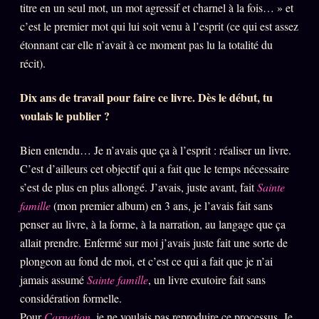
titre en un seul mot, un mot agressif et charnel à la fois… » et
Oracle Anniversaire
c’est le premier mot qui lui soit venu à l’esprit (ce qui est assez
Oracle Carte du Jour
étonnant car elle n’avait à ce moment pas lu la totalité du
Oracle Algorithme
récit).
Audit Social
Dix ans de travail pour faire ce livre. Dès le début, tu
voulais le publier ?
LIVRES
TRILOGIE + 2
Bien entendu… Je n’avais que ça à l’esprit : réaliser un livre.
KÉTAMINE
C’est d’ailleurs cet objectif qui a fait que le temps nécessaire
2019
s’est de plus en plus allongé. J’avais, juste avant, fait
Sainte
BRAQUAGE
2021
famille
(mon premier album) en 3 ans, je l’avais fait sans
SUSPECTE
penser au livre, à la forme, à la narration, au langage que ça
2022
allait prendre. Enfermé sur moi j’avais juste fait une sorte de
Compte Suspendu
2024
plongeon au fond de moi, et c’est ce qui a fait que je n’ai
Les Limites
2025
jamais assumé
Sainte famille
, un livre exutoire fait sans
Le procès Brigitte Macron
considération formelle.
Pour
Carnation
, je ne voulais pas reproduire ce processus. Je