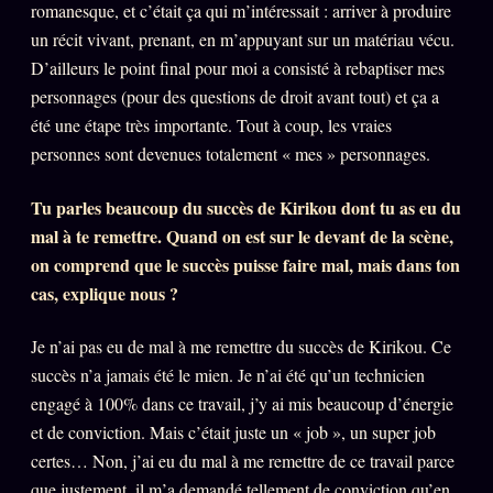
romanesque, et c’était ça qui m’intéressait : arriver à produire
un récit vivant, prenant, en m’appuyant sur un matériau vécu.
Se connecter
D’ailleurs le point final pour moi a consisté à rebaptiser mes
personnages (pour des questions de droit avant tout) et ça a
Z/S SYSTEMS
LINEAGE 10 ANS
été une étape très importante. Tout à coup, les vraies
personnes sont devenues totalement « mes » personnages.
z/S SYSTEMS
2026
Tu parles beaucoup du succès de Kirikou dont tu as eu du
BRAINS MODELS
2017
mal à te remettre. Quand on est sur le devant de la scène,
GENERIC ARCHITECTS
2018
on comprend que le succès puisse faire mal, mais dans ton
Archives SMK
cas, explique nous ?
26 TRANSM.
SMK Manifeste
Je n’ai pas eu de mal à me remettre du succès de Kirikou. Ce
Gossip Manifeste
succès n’a jamais été le mien. Je n’ai été qu’un technicien
engagé à 100% dans ce travail, j’y ai mis beaucoup d’énergie
Gossip Pacte
et de conviction. Mais c’était juste un « job », un super job
Infofiction
certes… Non, j’ai eu du mal à me remettre de ce travail parce
Prophétie confirmée
que justement, il m’a demandé tellement de conviction qu’en