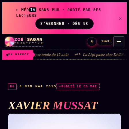
▸ MÉD
IA
SANS PUB · PORTÉ PAR SES
LECTEURS
×
S'ABONNER · DÈS 5€
ZOÉ
|
SAGAN
ORACLE
P R É D I C T I V E
éclipse totale du 12 août
La Liga passe chez DAZN et Disney+ · faisons l
#2
EN DIRECT
LIVE
L'ORACLE
↗
z/S
·
8 MIN
·
MAI 2015
BD
PUBLIÉ LE 06 MAI
✦ CHAT LIVE · 24/7
XAVIER MUSSAT
LES AMIS DE ZOÉ
↗
A
◉ SOCIÉTÉ LITTÉRAIRE