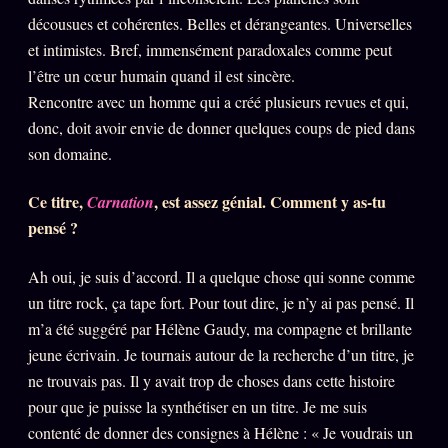
décousues et cohérentes. Belles et dérangeantes. Universelles
PRÉDICTIONS
INFOFICTION
et intimistes. Bref, immensément paradoxales comme peut
l’être un cœur humain quand il est sincère.
Rencontre avec un homme qui a créé plusieurs revues et qui,
L'ORACLE Z/S
12 PRODUITS
donc, doit avoir envie de donner quelques coups de pied dans
son domaine.
Chat Oracle
LIVE
Ce titre,
, est assez génial. Comment y as-tu
Carnation
Oracle z/S
pensé ?
Oracle Analyse
24€
Ah oui, je suis d’accord. Il a quelque chose qui sonne comme
Oracle Éclair
un titre rock, ça tape fort. Pour tout dire, je n’y ai pas pensé. Il
Oracle Couples
m’a été suggéré par Hélène Gaudy, ma compagne et brillante
Oracle Famille
jeune écrivain. Je tournais autour de la recherche d’un titre, je
ne trouvais pas. Il y avait trop de choses dans cette histoire
Oracle Sigil Sonore
pour que je puisse la synthétiser en un titre. Je me suis
Oracle Parfum
contenté de donner des consignes à Hélène : « Je voudrais un