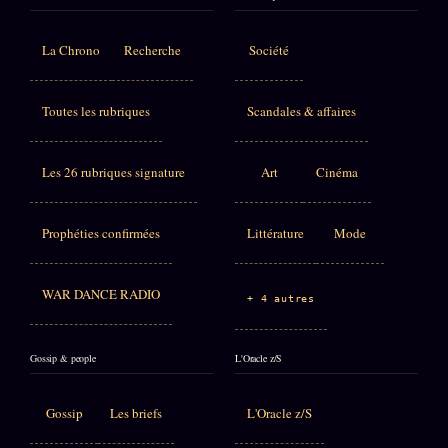
La Chrono
Recherche
Société
Toutes les rubriques
Scandales & affaires
Les 26 rubriques signature
Art
Cinéma
Prophéties confirmées
Littérature
Mode
WAR DANCE RADIO
+ 4 autres
Gossip & people
L'Oracle z/S
Gossip
Les briefs
L'Oracle z/S