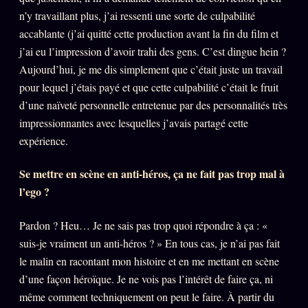
n’y travaillant plus, j’ai ressenti une sorte de culpabilité
accablante (j’ai quitté cette production avant la fin du film et
ÉDITORIAL
ÉQUIPE + AUTEURS
j’ai eu l’impression d’avoir trahi des gens. C’est dingue hein ?
Aujourd’hui, je me dis simplement que c’était juste un travail
À propos
pour lequel j’étais payé et que cette culpabilité c’était le fruit
Founders
d’une naïveté personnelle entretenue par des personnalités très
impressionnantes avec lesquelles j’avais partagé cette
Équipe
expérience.
Auteurs
Personas
Se mettre en scène en anti-héros, ça ne fait pas trop mal à
l’ego ?
Who is who
Qui baise qui
Pardon ? Heu… Je ne sais pas trop quoi répondre à ça : «
+18
suis-je vraiment un anti-héros ? » En tous cas, je n’ai pas fait
Signatures
le malin en racontant mon histoire et en me mettant en scène
Charte éditoriale
d’une façon héroïque. Je ne vois pas l’intérêt de faire ça, ni
même comment techniquement on peut le faire. À partir du
Studios