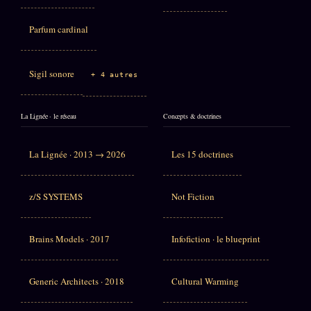
Parfum cardinal
Sigil sonore
+ 4 autres
La Lignée · le réseau
Concepts & doctrines
La Lignée · 2013 → 2026
Les 15 doctrines
z/S SYSTEMS
Not Fiction
Brains Models · 2017
Infofiction · le blueprint
Generic Architects · 2018
Cultural Warming