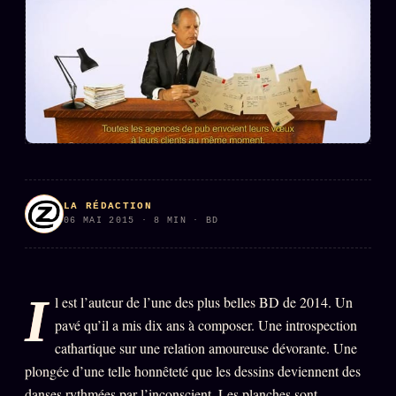
L'ARCHIVE
↗
N
✉ INSCRIPTION À LA NEWSLETTER
Rubriques éditoriales
10 088 articles
TOUTES LES RUBRIQUES →
LA RÉDACTION
06 MAI 2015 · 8 MIN · BD
DÉTONATIONS
POLITIQUE
BUREAU DE
RENSEIGNEMENT
TENDANCES
I
l est l’auteur de l’une des plus belles BD de 2014. Un
pavé qu’il a mis dix ans à composer. Une introspection
MACRONLEAKS
SCANDALES
cathartique sur une relation amoureuse dévorante. Une
plongée d’une telle honnêteté que les dessins deviennent des
ALT NEWS
GOSSIP
danses rythmées par l’inconscient. Les planches sont