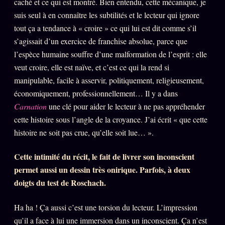
caché et ce qui est montré. Bien entendu, cette mécanique, je
FAQ
suis seul à en connaître les subtilités et le lecteur qui ignore
Corrections · Erratum
tout ça a tendance à « croire » ce qui lui est dit comme s’il
s’agissait d’un exercice de franchise absolue, parce que
Mentions légales
l’espèce humaine souffre d’une malformation de l’esprit : elle
llms.txt
veut croire, elle est naïve, et c’est ce qui la rend si
manipulable, facile à asservir, politiquement, religieusement,
économiquement, professionnellement… Il y a dans
Carnation
une clé pour aider le lecteur à ne pas appréhender
cette histoire sous l’angle de la croyance. J’ai écrit « que cette
histoire ne soit pas crue, qu’elle soit lue… ».
Cette intimité du récit, le fait de livrer son inconscient
permet aussi un dessin très onirique. Parfois, à deux
doigts du test de Roschach.
Ha ha ! Ça aussi c’est une torsion du lecteur. L’impression
qu’il a face à lui une immersion dans un inconscient. Ça n’est