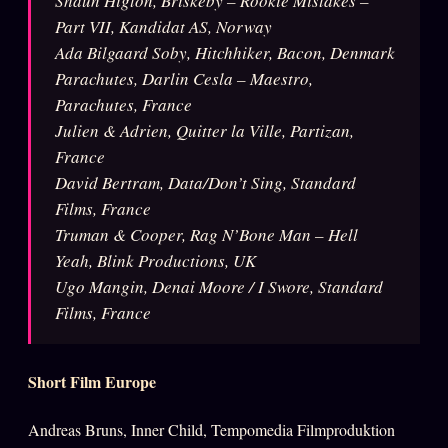
Shaun Higton, Briskeby – Rookie Mistakes –
Words Radio
Part VII, Kandidat AS, Norway
FM
Ada Bilgaard Soby, Hitchhiker, Bacon, Denmark
Parachutes, Darlin Cesla – Maestro,
PRATIQUE + LÉGAL
Parachutes, France
Julien & Adrien, Quitter la Ville, Partizan,
Archive complète
France
Récents
David Bertram, Data/Don’t Sing, Standard
À la une
Films, France
Truman & Cooper, Rag N’Bone Man – Hell
Recherche ⌕
Yeah, Blink Productions, UK
Tous les tags
Ugo Mangin, Denai Moore / I Swore, Standard
Films, France
Soumettre un tip
Nous écrire
Short Film Europe
Presse
Business
Andreas Bruns, Inner Child, Tempomedia Filmproduktion