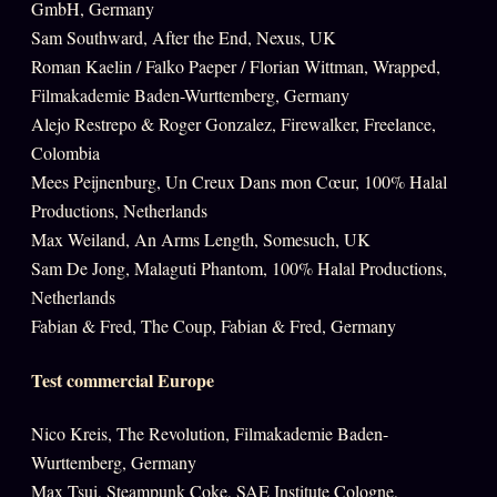
GmbH, Germany
FAQ
Sam Southward, After the End, Nexus, UK
Corrections · Erratum
Roman Kaelin / Falko Paeper / Florian Wittman, Wrapped,
Mentions légales
Filmakademie Baden-Wurttemberg, Germany
Alejo Restrepo & Roger Gonzalez, Firewalker, Freelance,
llms.txt
Colombia
Mees Peijnenburg, Un Creux Dans mon Cœur, 100% Halal
Productions, Netherlands
Max Weiland, An Arms Length, Somesuch, UK
Sam De Jong, Malaguti Phantom, 100% Halal Productions,
Netherlands
Fabian & Fred, The Coup, Fabian & Fred, Germany
Test commercial Europe
Nico Kreis, The Revolution, Filmakademie Baden-
Wurttemberg, Germany
Max Tsui, Steampunk Coke, SAE Institute Cologne,