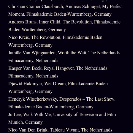
Christian Cramer-Clausburch, Andreas Schnugel, My Perfect
Se connecter
Moment, Filmakademie Baden-Wurttemberg, Germany
Andreas Bruns, Inner Child, The Revolution, Filmakademie
Baden-Wurttemberg, Germany
Z/S SYSTEMS
LINEAGE 10 ANS
Nico Kreis, The Revolution, Filmakademie Baden-
Wurttemberg, Germany
z/S SYSTEMS
2026
Jamille Van Wjingaarden, Worth the Wait, The Netherlands
BRAINS MODELS
2017
Filmacademy, Netherlands
GENERIC ARCHITECTS
Kasper Van Beek, Royal Hangover, The Netherlands
2018
Filmacademy, Netherlands
Archives SMK
26 TRANSM.
Djawid Hakimyar, Wet Dream, Filmakademie Baden-
SMK Manifeste
Wurttemberg, Germany
Gossip Manifeste
Hendryk Witscherkowsky, Desperados – The Last Show,
Filmakademie Baden-Wurttemberg, Germany
Gossip Pacte
Ju Lee, Walk With Me, University of Television and Film
Infofiction
Munich, Germany
Nico Van Den Brink, Tableau Vivant, The Netherlands
Prophétie confirmée