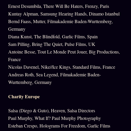
Oracle Anniversaire
Ernest Desumbila, There Will Be Haters, Frenzy, Paris
Kuntay Alpman, Samsung Hearing Hands, Dinamo Istanbul
Oracle Carte du Jour
Bernd Faass, Mutter, Filmakademie Baden-Wurttemberg,
Oracle Algorithme
Germany
Audit Social
Diana Kunst, The Blindfold, Garlic Films, Spain
Sam Pilling, Bring The Quiet, Pulse Films, UK
Antoine Besse, Tout Le Monde Peut Jouer, Big Productions,
LIVRES
TRILOGIE + 2
France
Nicolas Davenel, Nike//Ice Kings, Standard Films, France
KÉTAMINE
2019
Andreas Roth, Sea Legend, Filmakademie Baden-
BRAQUAGE
2021
Wurttemberg, Germany
SUSPECTE
2022
Charity Europe
Compte Suspendu
2024
Salsa (Diego & Guto), Heaven, Salsa Directors
Les Limites
2025
Paul Murphy, What If? Paul Murphy Photography
Le procès Brigitte Macron
Esteban Crespo, Holograms For Freedom, Garlic Films