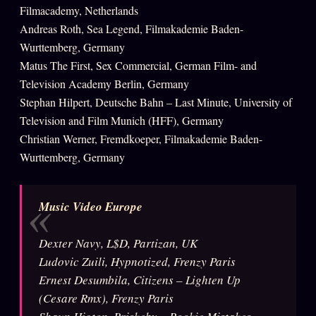
Filmacademy, Netherlands
Andreas Roth, Sea Legend, Filmakademie Baden-
ÉDITORIAL
ÉQUIPE + AUTEURS
Wurttemberg, Germany
Matus The First, Sex Commercial, German Film- and
À propos
Television Academy Berlin, Germany
Founders
Stephan Hilpert, Deutsche Bahn – Last Minute, University of
Television and Film Munich (HFF), Germany
Équipe
Christian Werner, Fremdkoeper, Filmakademie Baden-
Auteurs
Wurttemberg, Germany
Personas
Who is who
Music Video Europe
Qui baise qui
+18
Dexter Navy, L$D, Partizan, UK
Signatures
Ludovic Zuili, Hypnotized, Frenzy Paris
Ernest Desumbila, Citizens – Lighten Up
Charte éditoriale
(Cesare Rmx), Frenzy Paris
Studios