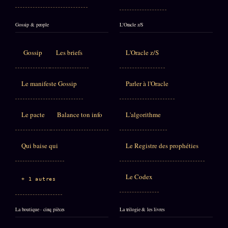
Gossip & people
L'Oracle z/S
Gossip
Les briefs
L'Oracle z/S
Le manifeste Gossip
Parler à l'Oracle
Le pacte
Balance ton info
L'algorithme
Qui baise qui
Le Registre des prophéties
Le Codex
+ 1 autres
La boutique · cinq pièces
La trilogie & les livres