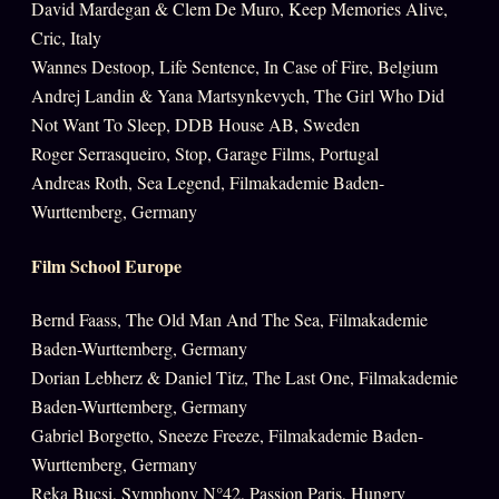
Catalogue
David Mardegan & Clem De Muro, Keep Memories Alive,
Cric, Italy
ZS Bundle
Wannes Destoop, Life Sentence, In Case of Fire, Belgium
Références
Andrej Landin & Yana Martsynkevych, The Girl Who Did
Not Want To Sleep, DDB House AB, Sweden
Roger Serrasqueiro, Stop, Garage Films, Portugal
SOCIÉTÉ DES AMIS
LOI 1901
Andreas Roth, Sea Legend, Filmakademie Baden-
Wurttemberg, Germany
L'Association
★
S'abonner
GRATUIT
Film School Europe
Cercle Privé
30€/M
Bernd Faass, The Old Man And The Sea, Filmakademie
Mécène
Baden-Wurttemberg, Germany
Dorian Lebherz & Daniel Titz, The Last One, Filmakademie
Témoignages
85 000
Baden-Wurttemberg, Germany
Lectures des sœurs
Gabriel Borgetto, Sneeze Freeze, Filmakademie Baden-
Bienvenue nouveau membre
Wurttemberg, Germany
Reka Bucsi, Symphony N°42, Passion Paris, Hungry
Manifeste pricing