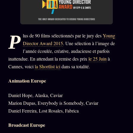
PRÉDICTIONS
INFOFICTION
P
lus de 90 films sélectionnés par le jury des
Young
L'ORACLE Z/S
12 PRODUITS
Director Award 2015
. Une sélection à l’image de
Chat Oracle
l’année écoulée, créative, audacieuse et parfois
LIVE
inattendue. En attendant la remise des prix
le 25 Juin
à
Oracle z/S
Cannes, voici
la Shortlist ici
dans sa totalité.
Oracle Analyse
24€
Animation Europe
Oracle Éclair
Oracle Couples
Daniel Hope, Alaska, Caviar
Marion Dupas, Everybody is Somebody, Caviar
Oracle Famille
Daniel Ferreira, Lost Rosales, Fabrica
Oracle Sigil Sonore
Broadcast Europe
Oracle Parfum