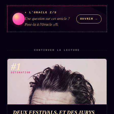
✦ L'ORACLE Z/S
Une question sur cet article ?
OUVRIR →
Pose-la à l'Oracle z/S.
CONTINUER LA LECTURE
#1
DÉTONATION
DEUX FESTIVALS, ET DES JURYS