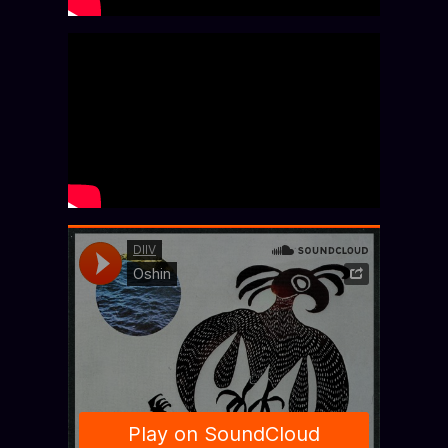
Se connecter
Z/S SYSTEMS
LINEAGE 10 ANS
z/S SYSTEMS
2026
BRAINS MODELS
2017
GENERIC ARCHITECTS
2018
Archives SMK
26 TRANSM.
SMK Manifeste
Gossip Manifeste
Gossip Pacte
Infofiction
Prophétie confirmée