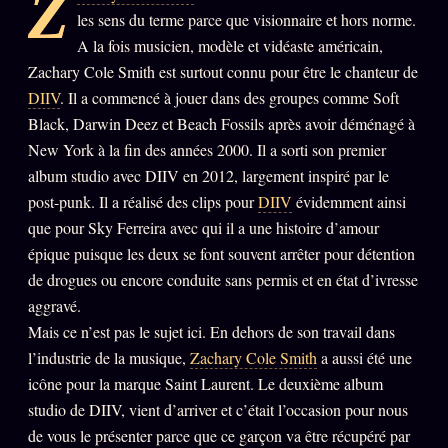
Z
les sens du terme parce que visionnaire et hors norme.
PRÉDICTIONS
INFOFICTION
A la fois musicien, modèle et vidéaste américain,
Zachary Cole Smith est surtout connu pour être le chanteur de
DIIV
. Il a commencé à jouer dans des groupes comme Soft
Black, Darwin Deez et Beach Fossils après avoir déménagé à
L'ORACLE Z/S
12 PRODUITS
New York à la fin des années 2000. Il a sorti son premier
Chat Oracle
album studio avec DIIV en 2012, largement inspiré par le
LIVE
post-punk. Il a réalisé des clips pour
DIIV
évidemment ainsi
Oracle z/S
que pour Sky Ferreira avec qui il a une histoire d’amour
Oracle Analyse
24€
épique puisque les deux se font souvent arrêter pour détention
de drogues ou encore conduite sans permis et en état d’ivresse
Oracle Éclair
aggravé.
Oracle Couples
Mais ce n’est pas le sujet ici. En dehors de son travail dans
Oracle Famille
l’industrie de la musique,
Zachary Cole Smith
a aussi été une
icône pour la marque Saint Laurent. Le deuxième album
Oracle Sigil Sonore
studio de DIIV, vient d’arriver et c’était l’occasion pour nous
Oracle Parfum
de vous le présenter parce que ce garçon va être récupéré par