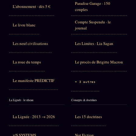
Paradise Garage · 150
L’abonnement · dès 5 €
couples
Compte Suspendu · le
Le livre blanc
journal
Les neuf civilisations
Les Limites · Lia Sagan
La roue du temps
Le procès de Brigitte Macron
Le manifeste PRÉDICTIF
+ 3 autres
La Lignée · le réseau
Concepts & doctrines
La Lignée · 2013 → 2026
Les 15 doctrines
z/S SYSTEMS
Not Fiction