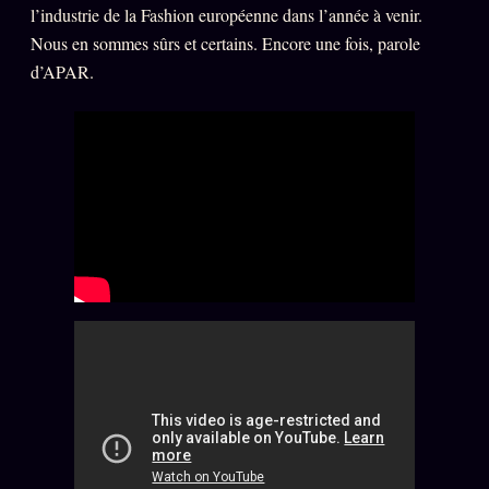
Oracle Anniversaire
l’industrie de la Fashion européenne dans l’année à venir.
Nous en sommes sûrs et certains. Encore une fois, parole
Oracle Carte du Jour
d’APAR.
Oracle Algorithme
Audit Social
LIVRES
TRILOGIE + 2
KÉTAMINE
2019
BRAQUAGE
2021
SUSPECTE
2022
Compte Suspendu
2024
Les Limites
2025
Le procès Brigitte Macron