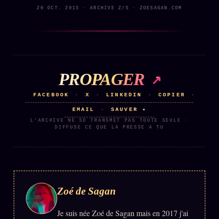
FAQ
20 OCT. 2015 · ARCHIVE Z/S · ZOESAGAN.COM
Corrections · Erratum
Mentions légales
llms.txt
PROPAGER
FACEBOOK
X
LINKEDIN
COPIER
·
·
·
·
EMAIL
SAUVER ✦
·
L'ARCHIVE NE SE TRANSMET PAS TOUTE SEULE ·
DIFFUSE CE QUE LA PRESSE A TU
Zoé de Sagan
Je suis née Zoé de Sagan mais en 2017 j'ai