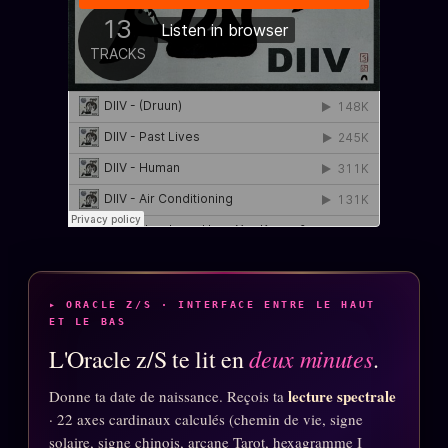
ÉDITORIAL
ÉQUIPE + AUTEURS
À propos
Founders
Équipe
Auteurs
Personas
Who is who
▸ ORACLE Z/S · INTERFACE ENTRE LE HAUT
Qui baise qui
ET LE BAS
+18
deux minutes
L'Oracle z/S te lit en
.
Signatures
lecture spectrale
Charte éditoriale
Donne ta date de naissance. Reçois ta
· 22 axes cardinaux calculés (chemin de vie, signe
Studios
solaire, signe chinois, arcane Tarot, hexagramme I