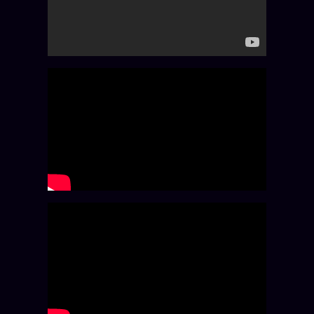
Catalogue
ZS Bundle
Références
SOCIÉTÉ DES AMIS
LOI 1901
L'Association
★
S'abonner
GRATUIT
Cercle Privé
30€/M
Mécène
Témoignages
85 000
Lectures des sœurs
Bienvenue nouveau membre
Manifeste pricing