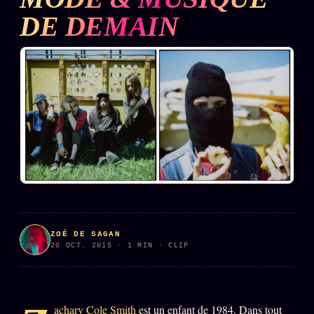
DE DEMAIN
L'ARCHIVE
↗
N
✉ INSCRIPTION À LA NEWSLETTER
Rubriques éditoriales
10 088 articles
TOUTES LES RUBRIQUES →
DÉTONATIONS
POLITIQUE
BUREAU DE
RENSEIGNEMENT
TENDANCES
ZOÉ DE SAGAN
20 OCT. 2015 · 1 MIN · CLIP
MACRONLEAKS
SCANDALES
ALT NEWS
GOSSIP
achary Cole Smith
est un enfant de 1984. Dans tout