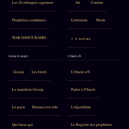
Les 26 rubriques signature
Art
Cinéma
Prophéties confirmées
Littérature
Mode
WAR DANCE RADIO
+ 4 autres
Gossip & people
L'Oracle z/S
Gossip
Les briefs
L'Oracle z/S
Le manifeste Gossip
Parler à l'Oracle
Le pacte
Balance ton info
L'algorithme
Qui baise qui
Le Registre des prophéties