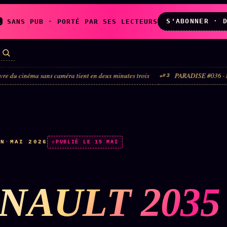
S'ABONNER · 
A
SANS PUB · PORTÉ PAR SES LECTEURS
ans caméra tient en deux minutes trois
PARADISE #036 · Madonna × Sandra 
#3
LES AMIS DE
L'ARCHIVE
ZOÉ
↗
↗
A
N
✉ INSCRIPTION À
IN
·
MAI 2026
◉ SOCIÉTÉ
PUBLIÉ LE 15 MAI
LA NEWSLETTER
LITTÉRAIRE
NAULT 2035 
TOUTES LES RUBRIQUES →