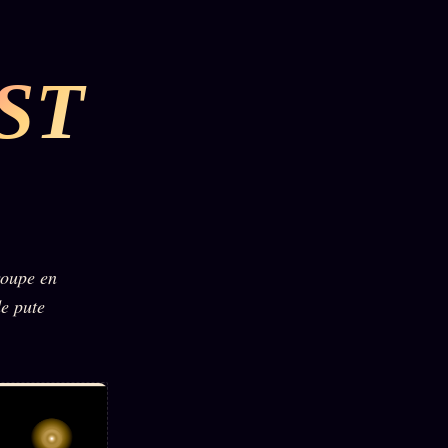
ST
roupe en
de pute