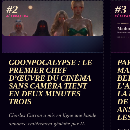
#2
#3
DÉTONATION
DÉTONA
GOONPOCALYPSE : LE
PAR
PREMIER CHEF
MA
D’ŒUVRE DU CINÉMA
BE
SANS CAMÉRA TIENT
L'
EN DEUX MINUTES
LA
TROIS
DE 
AN
Charles Curran a mis en ligne une bande
LES
annonce entièrement générée par IA.