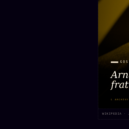
Mécène
Oracle
Les
Éclair
Témoigna
Limites
85 000
2025
Oracle
Lectures
Couples
Le procès
des sœurs
Brigitte
Oracle
Macron
Bienvenu
Famille
nouveau
Catalogue
Oracle
membre
Sigil
ZS Bundle
Manifeste
Sonore
Références
pricing
Oracle
Se
Parfum
connecter
Oracle
Anniversaire
Oracle
Carte du
WIKIPEDIA · 
Jour