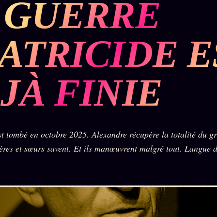
 GUERRE
BUREAU DE
IGNEMENT
MACRONLEAKS
TENDANCES
ATRICIDE E
P
PRÉDICTIONS
INFOFICTION
JÀ FINIE
ÉQUIPE +
Z/S
PRATIQUE +
LINEAGE
ÉDITORIAL
AUTEURS
10 ANS
SYSTEMS
LÉGAL
À propos
st tombé en octobre 2025. Alexandre récupère la totalité du g
tion
z/S
Archive
SYSTEMS
complète
rères et sœurs savent. Et ils manœuvrent malgré tout. Langue 
Founders
2026
r
Récents
BRAINS
Équipe
MODELS
À la une
Auteurs
2017
Recherche
GENERIC
Personas
⌕
ARCHITECTS