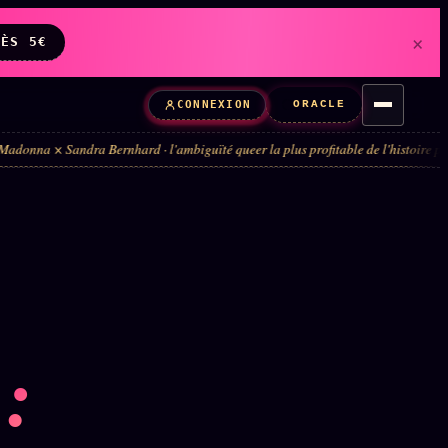
×
DÈS 5€
ORACLE
CONNEXION
Bernhard · l'ambiguïté queer la plus profitable de l'histoire pop · 4 ans de te
: