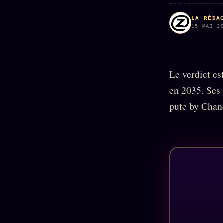
Oracle
Algorithme
LA RÉDA
15 MAI 2
Audit
Social
Le verdict es
en 2035. Ses 
pute by Chan