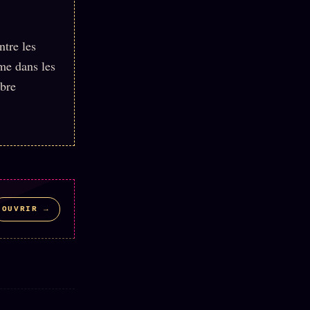
ntre les
ame dans les
mbre
OUVRIR →