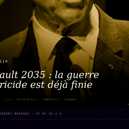
Who is
2018
Tous les
who
Archives
tags
ges
SMK
Qui baise
Soumettre
26 TRANSM.
qui
un tip
SMK
+18
Manifeste
Nous
Signatures
e
écrire
Gossip
Charte
Manifeste
Presse
éditoriale
Gossip
Business
Studios
Pacte
FAQ
Words
Infofiction
Radio
Corrections
FM
Prophétie
· Erratum
confirmée
Mentions
légales
JÉRÉMY BARANDE · CC BY SA 2.0
llms.txt