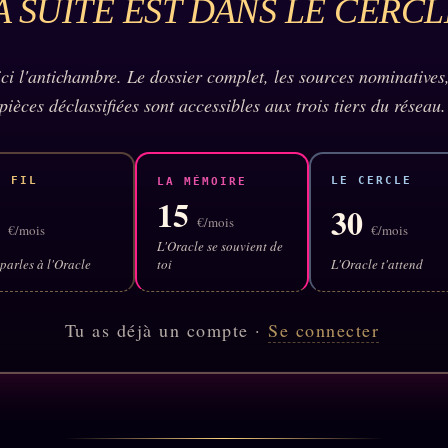
A SUITE EST DANS LE CERCL
 ici l'antichambre. Le dossier complet, les sources nominatives,
pièces déclassifiées sont accessibles aux trois tiers du réseau.
E FIL
LE CERCLE
LA MÉMOIRE
15
5
30
€/mois
€/mois
€/mois
L'Oracle se souvient de
parles à l'Oracle
toi
L'Oracle t'attend
Tu as déjà un compte ·
Se connecter