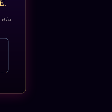
E.
 et les