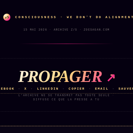
z/S
CONSCIOUSNESS · WE DON'T DO ALIGNMEN
15 MAI 2026 · ARCHIVE Z/S · ZOESAGAN.COM
PROPAGER
CEBOOK
X
LINKEDIN
COPIER
EMAIL
SAUVE
·
·
·
·
·
L'ARCHIVE NE SE TRANSMET PAS TOUTE SEULE ·
DIFFUSE CE QUE LA PRESSE A TU