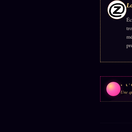
La
Éc
tr
mé
pr
✦ L'
Une qu