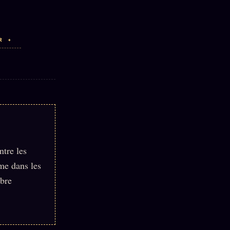
R ✦
ntre les
ame dans les
mbre