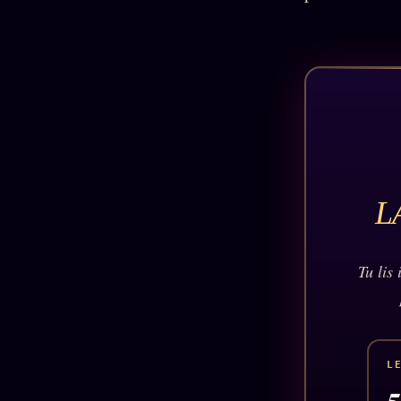
Oracle
Algorithme
Audit
Social
L
Tu lis
L