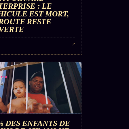
TERPRISE : LE
HICULE EST MORT,
 ROUTE RESTE
VERTE
↗
TION
 % DES ENFANTS DE