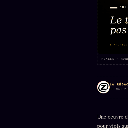
Mécène
Oracle
Les
Éclair
Témoigna
Limites
85 000
2025
Oracle
Lectures
Couples
Le procès
des sœurs
Brigitte
Oracle
Macron
Bienvenu
Famille
nouveau
Catalogue
Oracle
membre
Sigil
ZS Bundle
PEXELS · RDN
Manifeste
Sonore
Références
pricing
Oracle
Se
Parfum
LA RÉDA
connecter
09 MAI 2
Oracle
Anniversaire
Oracle
Carte du
Une oeuvre d
Jour
pour viols su