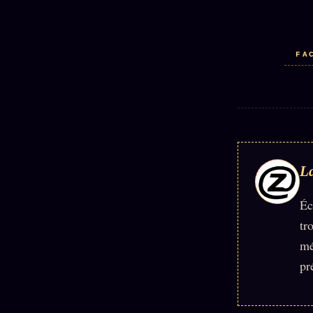
FA
La
Éc
tr
mé
pr