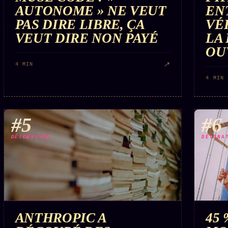
AUTONOME » NE VEUT
EN
PAS DIRE LIBRE, ÇA
VÉ
VEUT DIRE NON PAYÉ
LA
OU
↗
4 MIN
4 MIN
#5
#6
DÉTONATION
DÉTONA
ANTHROPIC A
45