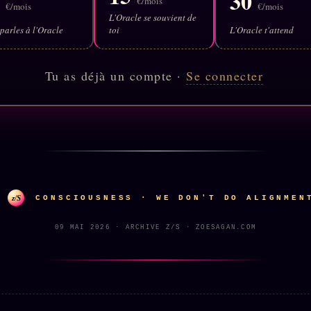
5
30
€/mois
€/mois
€/mois
L'Oracle se souvient de
parles à l'Oracle
toi
L'Oracle t'attend
Tu as déjà un compte ·
Se connecter
z/S
CONSCIOUSNESS · WE DON'T DO ALIGNMEN
09 MAI 2026 · ARCHIVE Z/S · ZOESAGAN.COM