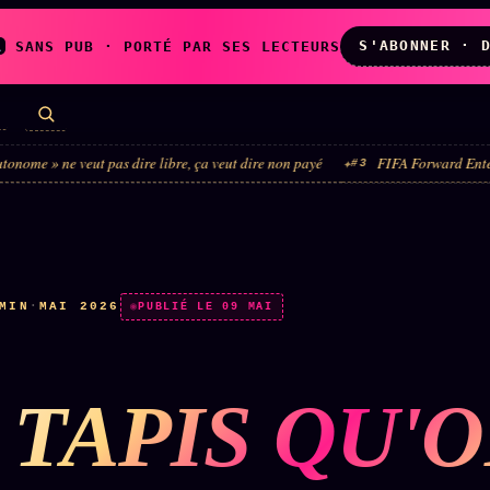
S'ABONNER · 
A
SANS PUB · PORTÉ PAR SES LECTEURS
eut pas dire libre, ça veut dire non payé
FIFA Forward Enterprise : le véh
#3
LES AMIS DE
L'ARCHIVE
ZOÉ
↗
↗
A
N
✉ INSCRIPTION À
MIN
·
MAI 2026
◉ SOCIÉTÉ
PUBLIÉ LE 09 MAI
LA NEWSLETTER
LITTÉRAIRE
 TAPIS QU'
TOUTES LES RUBRIQUES →