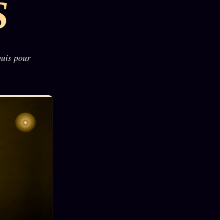
S
quis pour