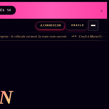
×
DÈS 5€
ORACLE
CONNEXION
icule est mort, la route reste ouverte
Crack à Marseille : la boucle admini
#4
ON