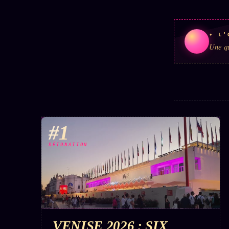
✦ L'
Une qu
#1
DÉTONATION
VENISE 2026 : SIX