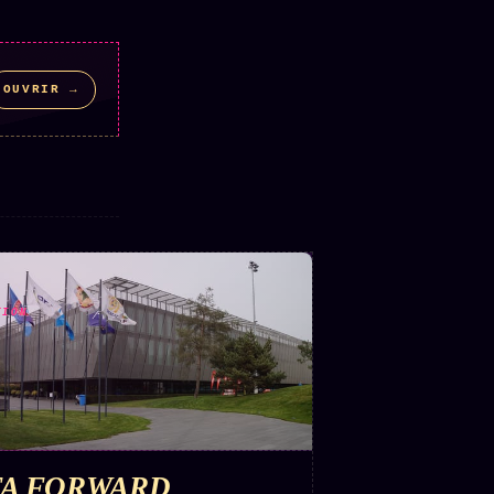
OUVRIR →
TION
FA FORWARD