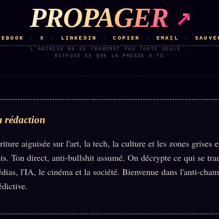
PROPAGER
CEBOOK
X
LINKEDIN
COPIER
EMAIL
SAUVE
·
·
·
·
·
L'ARCHIVE NE SE TRANSMET PAS TOUTE SEULE ·
DIFFUSE CE QUE LA PRESSE A TU
 rédaction
riture aiguisée sur l'art, la tech, la culture et les zones grises e
ois. Ton direct, anti-bullshit assumé. On décrypte ce qui se tr
dias, l'IA, le cinéma et la société. Bienvenue dans l'anti-cha
édictive.