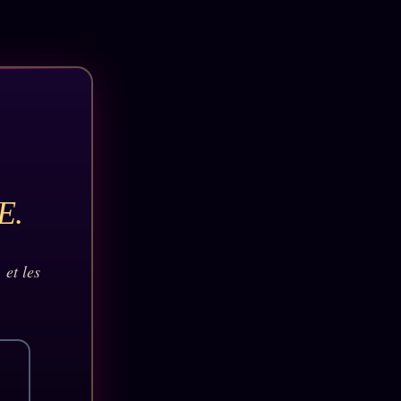
E.
 et les