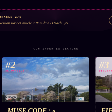
ORACLE Z/S
estion sur cet article ? Pose-la à l'Oracle z/S.
CONTINUER LA LECTURE
#2
#3
DÉTONATION
DÉTONA
MUSE CODE : «
FI