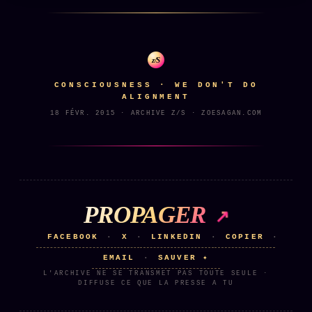
Se connecter
z/S
Z/S SYSTEMS
LINEAGE 10 ANS
CONSCIOUSNESS · WE DON'T DO
ALIGNMENT
z/S SYSTEMS
2026
18 FÉVR. 2015 · ARCHIVE Z/S · ZOESAGAN.COM
BRAINS MODELS
2017
GENERIC ARCHITECTS
2018
Archives SMK
26 TRANSM.
SMK Manifeste
PROPAGER
Gossip Manifeste
FACEBOOK
X
LINKEDIN
COPIER
·
·
·
·
Gossip Pacte
EMAIL
SAUVER ✦
·
L'ARCHIVE NE SE TRANSMET PAS TOUTE SEULE ·
Infofiction
DIFFUSE CE QUE LA PRESSE A TU
Prophétie confirmée