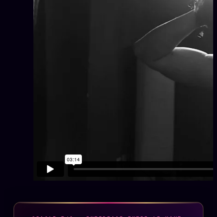
Oracle Anniversaire
Oracle Carte du Jour
Oracle Algorithme
Audit Social
LIVRES
TRILOGIE + 2
KÉTAMINE
2019
BRAQUAGE
2021
SUSPECTE
2022
Compte Suspendu
2024
Les Limites
2025
Le procès Brigitte Macron