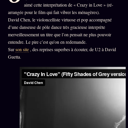
aimé cette interprétation de « Crazy in Love » (ré-
PRÉDICTIONS
INFOFICTION
arrangée pour le film qui fait vibrer les ménagères).
David Chen, le violoncelliste virtuose et pop accompagné
d’une danseuse de pôle dance très gracieuse interprète
merveilleusement un titre que l’on pensait ne plus pouvoir
L'ORACLE Z/S
12 PRODUITS
entendre. Le pire c’est qu’on en redemande.
Chat Oracle
Sur
son site
, des reprises superbes à écouter, de U2 à David
LIVE
Guetta.
Oracle z/S
Oracle Analyse
24€
Oracle Éclair
Oracle Couples
Oracle Famille
Oracle Sigil Sonore
Oracle Parfum