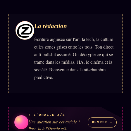
ÉDITORIAL
ÉQUIPE + AUTEURS
La rédaction
À propos
Écriture aiguisée sur l'art, la tech, la culture
Founders
et les zones grises entre les trois. Ton direct,
Équipe
anti-bullshit assumé. On décrypte ce qui se
trame dans les médias, l'IA, le cinéma et la
Auteurs
société. Bienvenue dans l'anti-chambre
Personas
prédictive.
Who is who
Qui baise qui
+18
Signatures
Charte éditoriale
✦ L'ORACLE Z/S
Une question sur cet article ?
OUVRIR →
Studios
Pose-la à l'Oracle z/S.