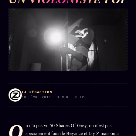
L'ARCHIVE
↗
N
✉ INSCRIPTION À LA NEWSLETTER
Rubriques éditoriales
10 088 articles
TOUTES LES RUBRIQUES →
DÉTONATIONS
POLITIQUE
LA RÉDACTION
BUREAU DE
RENSEIGNEMENT
18 FÉVR. 2015 · 1 MIN · CLIP
TENDANCES
MACRONLEAKS
SCANDALES
O
n n’a pas vu 50 Shades Of Grey, on n’est pas
ALT NEWS
GOSSIP
spécialement fans de Beyonce et Jay Z mais on a