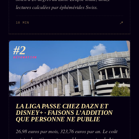
FAQ
lectures calculées par éphémérides Swiss.
Corrections · Erratum
↗
18 MIN
Mentions légales
llms.txt
#2
DÉTONATION
LA LIGA PASSE CHEZ DAZN ET
DISNEY+ · FAISONS L’ADDITION
QUE PERSONNE NE PUBLIE
26,98 euros par mois, 323,76 euros par an. Le coût