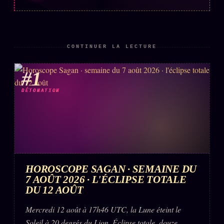
Words Radio
FM
PRATIQUE + LÉGAL
CONTINUER LA LECTURE
Archive complète
#1
Récents
DÉTONATION
À la une
Recherche ⌕
Tous les tags
Soumettre un tip
HOROSCOPE SAGAN · SEMAINE DU
Nous écrire
7 AOÛT 2026 · L'ÉCLIPSE TOTALE
DU 12 AOÛT
Presse
Mercredi 12 août à 17h46 UTC, la Lune éteint le
Business
Soleil à 20 degrés du Lion. Éclipse totale, douze