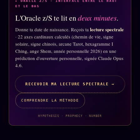
Catalogue
▸ ORACLE Z/S · INTERFACE ENTRE LE HAUT
ET LE BAS
ZS Bundle
deux minutes
L'Oracle z/S te lit en
.
Références
lecture spectrale
Donne ta date de naissance. Reçois ta
· 22 axes cardinaux calculés (chemin de vie, signe
solaire, signe chinois, arcane Tarot, hexagramme I
SOCIÉTÉ DES AMIS
LOI 1901
Ching, ange Shem, année personnelle 2026) en une
prédiction d'ouverture personnelle, signée Claude Opus
L'Association
★
4.6.
S'abonner
GRATUIT
Cercle Privé
RECEVOIR MA LECTURE SPECTRALE →
30€/M
Mécène
COMPRENDRE LA MÉTHODE
Témoignages
85 000
HYPOTHESIS · PROPHECY · NUMBER
Lectures des sœurs
Bienvenue nouveau membre
Manifeste pricing