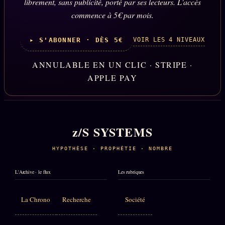
librement, sans publicité, porté par ses lecteurs. L'accès
commence à 5€ par mois.
VOIR LES 4 NIVEAUX
▸ S'ABONNER · DÈS 5€
ANNULABLE EN UN CLIC · STRIPE ·
APPLE PAY
z/S SYSTEMS
HYPOTHÈSE · PROPHÉTIE · NOMBRE
L'Archive · le flux
Les rubriques
La Chrono
Recherche
Société