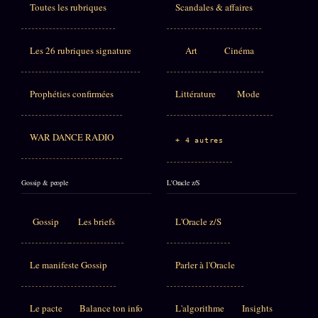
Toutes les rubriques
Scandales & affaires
Les 26 rubriques signature
Art
Cinéma
Prophéties confirmées
Littérature
Mode
WAR DANCE RADIO
+ 4 autres
Gossip & people
L'Oracle z/S
Gossip
Les briefs
L'Oracle z/S
Le manifeste Gossip
Parler à l'Oracle
Le pacte
Balance ton info
L'algorithme
Insights