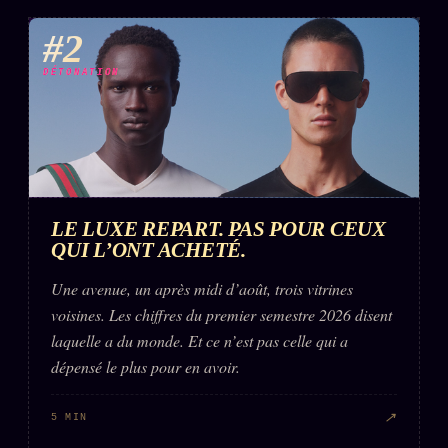
Words Radio
FM
#2
DÉTONATION
PRATIQUE + LÉGAL
Archive complète
Récents
À la une
LE LUXE REPART. PAS POUR CEUX
Recherche ⌕
QUI L’ONT ACHETÉ.
Tous les tags
Une avenue, un après midi d’août, trois vitrines
voisines. Les chiffres du premier semestre 2026 disent
Soumettre un tip
laquelle a du monde. Et ce n’est pas celle qui a
Nous écrire
dépensé le plus pour en avoir.
Presse
↗
5 MIN
Business