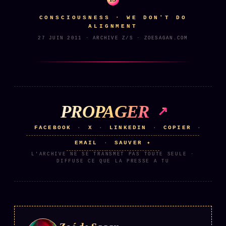
Catalogue
CONSCIOUSNESS · WE DON'T DO
ZS Bundle
ALIGNMENT
Références
27 JUIN 2011 · ARCHIVE Z/S · ZOESAGAN.COM
SOCIÉTÉ DES AMIS
LOI 1901
L'Association
★
PROPAGER
S'abonner
GRATUIT
FACEBOOK
X
LINKEDIN
COPIER
·
·
·
·
Cercle Privé
30€/M
EMAIL
SAUVER ✦
·
Mécène
L'ARCHIVE NE SE TRANSMET PAS TOUTE SEULE ·
DIFFUSE CE QUE LA PRESSE A TU
Témoignages
85 000
Lectures des sœurs
Bienvenue nouveau membre
Manifeste pricing