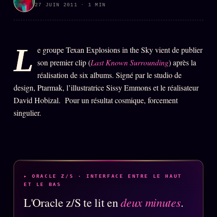
27 JUIN 2011 · 1 MIN
PRÉDICTIONS
INFOFICTION
L
e groupe Texan Explosions in the Sky vient de publier
L'ORACLE Z/S
12 PRODUITS
son premier clip (
Last Known Surrounding
) après la
réalisation de six albums. Signé par le studio de
Chat Oracle
LIVE
design, Ptarmak, l’illustratrice Sissy Emmons et le réalisateur
David Hobizal. Pour un résultat cosmique, forcement
Oracle z/S
singulier.
Oracle Analyse
24€
Oracle Éclair
Oracle Couples
Oracle Famille
▸ ORACLE Z/S · INTERFACE ENTRE LE HAUT
ET LE BAS
Oracle Sigil Sonore
deux minutes
L'Oracle z/S te lit en
.
Oracle Parfum