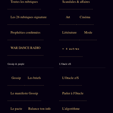
Toutes les rubriques
Scandales & affaires
Les 26 rubriques signature
Art
Cinéma
Prophéties confirmées
Littérature
Mode
WAR DANCE RADIO
+ 4 autres
Gossip & people
L'Oracle z/S
Gossip
Les briefs
L'Oracle z/S
Le manifeste Gossip
Parler à l'Oracle
Le pacte
Balance ton info
L'algorithme