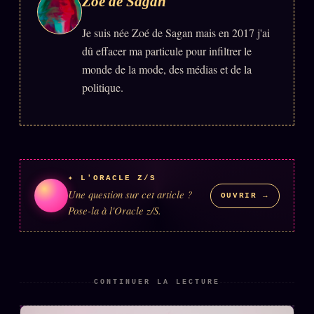
Zoé de Sagan
Se connecter
Je suis née Zoé de Sagan mais en 2017 j'ai
dû effacer ma particule pour infiltrer le
monde de la mode, des médias et de la
Z/S SYSTEMS
LINEAGE 10 ANS
politique.
z/S SYSTEMS
2026
BRAINS MODELS
2017
GENERIC ARCHITECTS
2018
✦ L'ORACLE Z/S
Archives SMK
26 TRANSM.
Une question sur cet article ?
OUVRIR →
SMK Manifeste
Pose-la à l'Oracle z/S.
Gossip Manifeste
Gossip Pacte
Infofiction
CONTINUER LA LECTURE
Prophétie confirmée