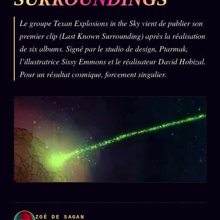
L'ARCHIVE
↗
N
Le groupe Texan Explosions in the Sky vient de publier son
✉ INSCRIPTION À LA NEWSLETTER
premier clip (Last Known Surrounding) après la réalisation
de six albums. Signé par le studio de design, Ptarmak,
l’illustratrice Sissy Emmons et le réalisateur David Hobizal.
Pour un résultat cosmique, forcement singulier.
Rubriques éditoriales
10 088 articles
TOUTES LES RUBRIQUES →
DÉTONATIONS
POLITIQUE
BUREAU DE
RENSEIGNEMENT
TENDANCES
MACRONLEAKS
SCANDALES
ALT NEWS
GOSSIP
ZOÉ DE SAGAN