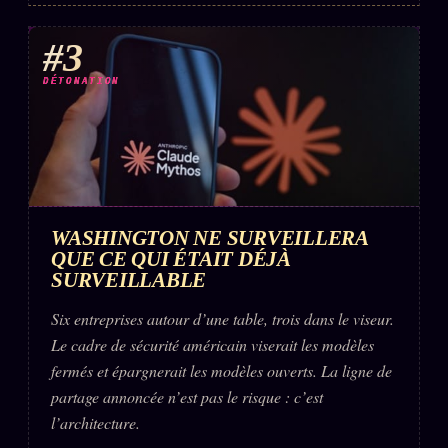
FAQ
#3
Corrections · Erratum
Mentions légales
DÉTONATION
llms.txt
WASHINGTON NE SURVEILLERA
QUE CE QUI ÉTAIT DÉJÀ
SURVEILLABLE
Six entreprises autour d’une table, trois dans le viseur.
Le cadre de sécurité américain viserait les modèles
fermés et épargnerait les modèles ouverts. La ligne de
partage annoncée n’est pas le risque : c’est
l’architecture.