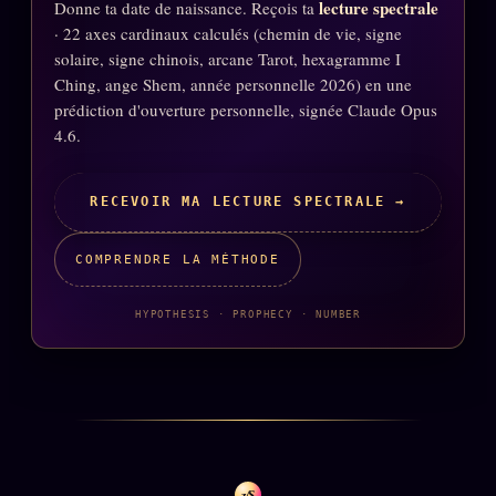
lecture spectrale
Donne ta date de naissance. Reçois ta
Oracle Anniversaire
· 22 axes cardinaux calculés (chemin de vie, signe
Oracle Carte du Jour
solaire, signe chinois, arcane Tarot, hexagramme I
Ching, ange Shem, année personnelle 2026) en une
Oracle Algorithme
prédiction d'ouverture personnelle, signée Claude Opus
Audit Social
4.6.
RECEVOIR MA LECTURE SPECTRALE →
LIVRES
TRILOGIE + 2
KÉTAMINE
COMPRENDRE LA MÉTHODE
2019
BRAQUAGE
2021
HYPOTHESIS · PROPHECY · NUMBER
SUSPECTE
2022
Compte Suspendu
2024
Les Limites
2025
Le procès Brigitte Macron
z/S