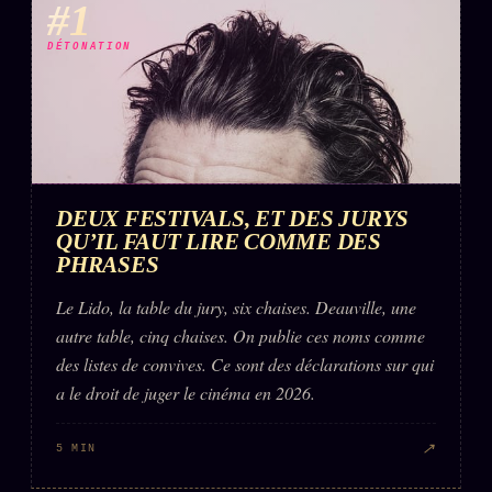
#1
DÉTONATION
ÉDITORIAL
ÉQUIPE + AUTEURS
À propos
Founders
Équipe
DEUX FESTIVALS, ET DES JURYS
Auteurs
QU’IL FAUT LIRE COMME DES
PHRASES
Personas
Le Lido, la table du jury, six chaises. Deauville, une
Who is who
autre table, cinq chaises. On publie ces noms comme
Qui baise qui
+18
des listes de convives. Ce sont des déclarations sur qui
a le droit de juger le cinéma en 2026.
Signatures
Charte éditoriale
↗
5 MIN
Studios