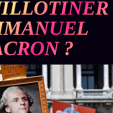
ILLOTINER
BUREAU DE
IGNEMENT
MACRONLEAKS
TENDANCES
MMANUEL
P
PRÉDICTIONS
INFOFICTION
CRON ?
ÉQUIPE +
Z/S
PRATIQUE +
LINEAGE
ÉDITORIAL
AUTEURS
10 ANS
SYSTEMS
LÉGAL
À propos
tion
z/S
Archive
SYSTEMS
complète
Founders
2026
r
Récents
BRAINS
Équipe
MODELS
À la une
Auteurs
2017
Recherche
GENERIC
Personas
⌕
ARCHITECTS