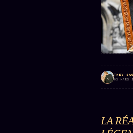
Mécène
Oracle
Les
Éclair
Témoigna
Limites
85 000
2025
Oracle
Lectures
Couples
Le procès
des sœurs
Brigitte
Oracle
Macron
Bienvenu
Famille
nouveau
Catalogue
Oracle
membre
Sigil
ZS Bundle
Manifeste
Sonore
Références
pricing
THEY SA
Oracle
03 MARS 
Se
Parfum
connecter
Oracle
Anniversaire
Oracle
LA RÉ
Carte du
Jour