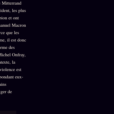
e Mitterrand
dent, les plus
pion et ont
mmanuel Macron
rce que les
ime, il est donc
forme des
Michel Onfray,
texte, la
violence est
épondant eux-
ains
iger de