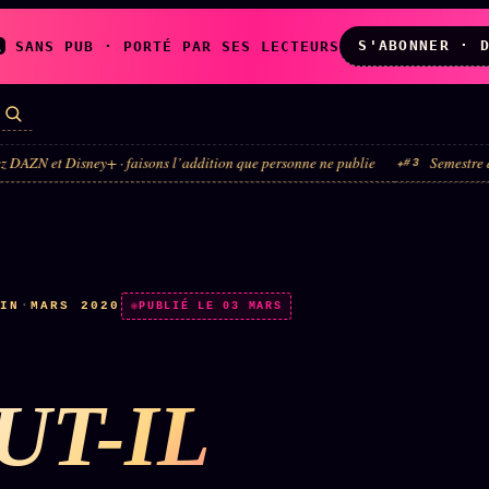
S'ABONNER · 
A
SANS PUB · PORTÉ PAR SES LECTEURS
Disney+ · faisons l’addition que personne ne publie
Semestre du luxe · la
#3
LES AMIS DE
L'ARCHIVE
ZOÉ
↗
↗
A
N
✉ INSCRIPTION À
MIN
·
MARS 2020
◉ SOCIÉTÉ
PUBLIÉ LE 03 MARS
LA NEWSLETTER
LITTÉRAIRE
UT-IL
TOUTES LES RUBRIQUES →