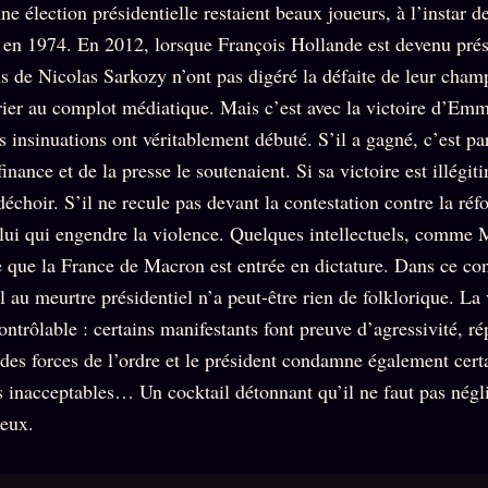
ne élection présidentielle restaient beaux joueurs, à l’instar d
 en 1974. En 2012, lorsque François Hollande est devenu prési
ns de Nicolas Sarkozy n’ont pas digéré la défaite de leur cham
ier au complot médiatique. Mais c’est avec la victoire d’E
 insinuations ont véritablement débuté. S’il a gagné, c’est pa
inance et de la presse le soutenaient. Si sa victoire est illégit
déchoir. S’il ne recule pas devant la contestation contre la ré
st lui qui engendre la violence. Quelques intellectuels, comme 
que la France de Macron est entrée en dictature. Dans ce con
 au meurtre présidentiel n’a peut-être rien de folklorique. La 
ontrôlable : certains manifestants font preuve d’agressivité, r
des forces de l’ordre et le président condamne également cert
inacceptables… Un cocktail détonnant qu’il ne faut pas négl
ieux.