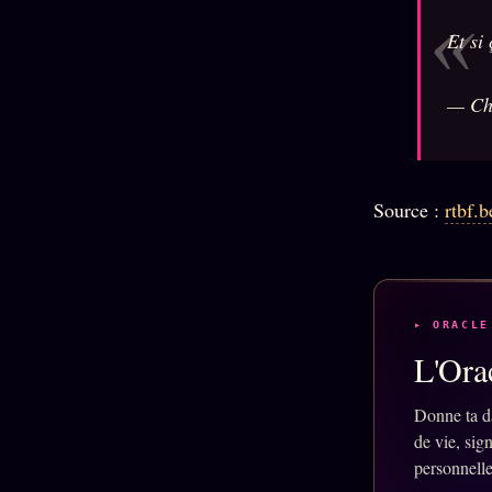
Et si
— Ch
Source :
rtbf.b
▸ ORACLE
L'Orac
Donne ta d
de vie, sig
personnelle