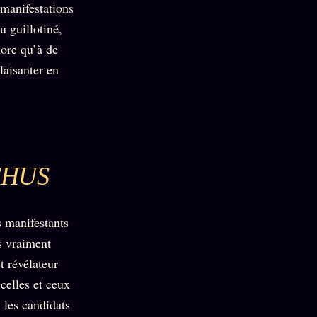
 manifestations
 guillotiné,
lore qu’à de
laisanter en
CHUS
 manifestants
is vraiment
t révélateur
celles et ceux
, les candidats