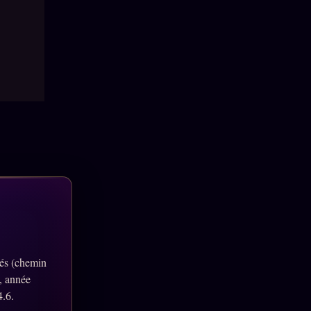
lés (chemin
, année
4.6.