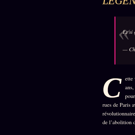
LÉGEN
Oracle
Algorithme
Audit
Social
Et si
— Ch
C
ette
ans,
pour
rues de Paris 
révolutionnair
de l’abolition 