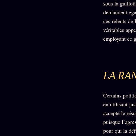
sous la guillot
demandent égal
ces relents de
véritables app
employant ce g
LA RA
Certains polit
en utilisant ju
accepté le résu
puisque l’agre
pour qui la déf