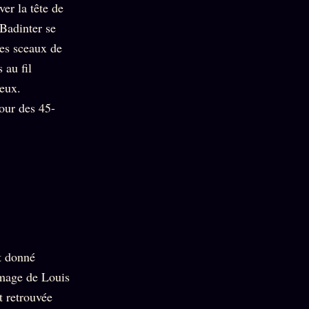
er la tête de
 Badinter se
des sceaux de
 au fil
reux.
our des 45-
nt donné
mage de Louis
t retrouvée