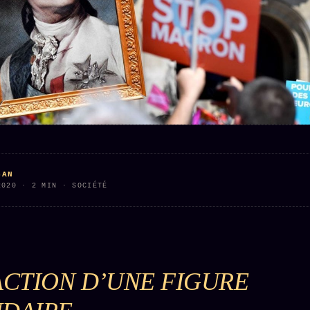
Who is
2018
Tous les
who
Archives
tags
ges
SMK
Qui baise
Soumettre
26 TRANSM.
qui
un tip
SMK
+18
Manifeste
Nous
Signatures
e
écrire
Gossip
Charte
Manifeste
Presse
éditoriale
Gossip
Business
Studios
Pacte
GAN
FAQ
Words
2020 · 2 MIN · SOCIÉTÉ
Infofiction
Radio
Corrections
FM
Prophétie
· Erratum
confirmée
Mentions
légales
ACTION D’UNE FIGURE
llms.txt