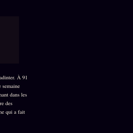
Badinter. À 91
te semaine
nant dans les
re des
e qui a fait