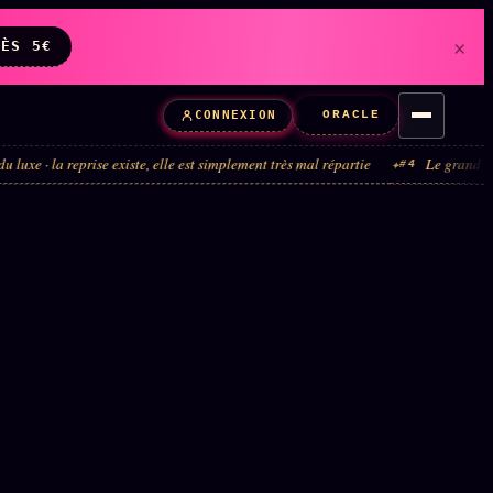
×
DÈS 5€
ORACLE
CONNEXION
 reprise existe, elle est simplement très mal répartie
Le grand tour de manè
#4