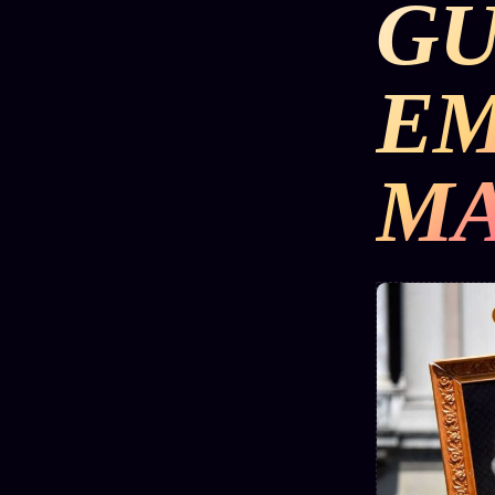
GU
DÉTONATIONS
POLITIQUE
RENSE
E
SCANDALES
ALT NEWS
GOSSI
MA
L'ORACLE
LIVRES
TRILOGIE + 2
SOCIÉTÉ DES
12
LOI
PRODUITS
1901
Z/S
AMIS
KÉTAMINE
Chat
L'Associa
2019
Oracle
★
BRAQUAGE
LIVE
S'abonne
2021
Oracle z/S
GRATUIT
SUSPECTE
2022
Cercle
Oracle
Privé
Compte
Analyse
Suspendu
30€/M
24€
2024