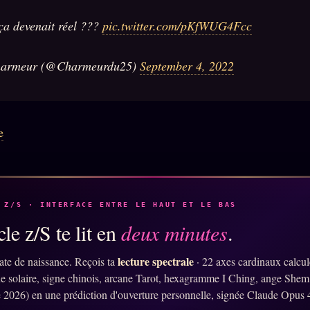
 ça devenait réel ???
pic.twitter.com/pKfWUG4Fcc
armeur (@Charmeurdu25)
September 4, 2022
e
 Z/S · INTERFACE ENTRE LE HAUT ET LE BAS
le z/S te lit en
deux minutes
.
lecture spectrale
ate de naissance. Reçois ta
· 22 axes cardinaux calcu
ne solaire, signe chinois, arcane Tarot, hexagramme I Ching, ange Shem
 2026) en une prédiction d'ouverture personnelle, signée Claude Opus 