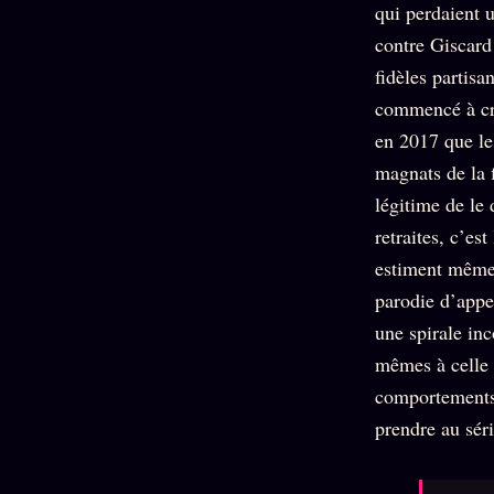
qui perdaient u
contre Giscard
fidèles partisa
commencé à cr
en 2017 que les
magnats de la f
légitime de le 
retraites, c’e
estiment même 
parodie d’appel
une spirale inc
mêmes à celle 
comportements 
prendre au sér