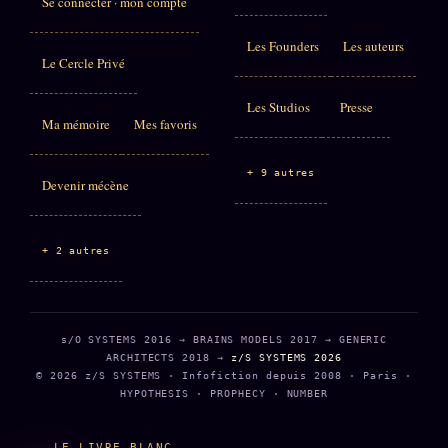
Se connecter · mon compte
Les Founders
Les auteurs
Le Cercle Privé
Les Studios
Presse
Ma mémoire
Mes favoris
+ 9 autres
Devenir mécène
+ 2 autres
s/O SYSTEMS 2016 → BRAINS MODELS 2017 → GENERIC
ARCHITECTS 2018 →
z/S SYSTEMS 2026
© 2026 z/S SYSTEMS · Infofiction depuis 2008 · Paris ·
HYPOTHESIS · PROPHECY · NUMBER
LE LIVRE BLANC