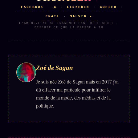
FACEBOOK
X
LINKEDIN
COPIER
·
·
·
·
EMAIL
SAUVER ✦
·
L'ARCHIVE NE SE TRANSMET PAS TOUTE SEULE ·
DIFFUSE CE QUE LA PRESSE A TU
Zoé de Sagan
Je suis née Zoé de Sagan mais en 2017 j'ai
dû effacer ma particule pour infiltrer le
monde de la mode, des médias et de la
politique.