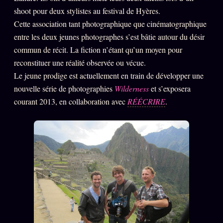
shoot pour deux stylistes au festival de Hyères.
Se connecter
Cette association tant photographique que cinématographique
entre les deux jeunes photographes s’est bâtie autour du désir
commun de récit. La fiction n’étant qu’un moyen pour
Z/S SYSTEMS
LINEAGE 10 ANS
reconstituer une réalité observée ou vécue.
Le jeune prodige est actuellement en train de développer une
z/S SYSTEMS
2026
nouvelle série de photographies
Wilderness
et s’exposera
BRAINS MODELS
2017
courant 2013, en collaboration avec
RÉÉCRIRE
.
GENERIC ARCHITECTS
2018
Archives SMK
26 TRANSM.
SMK Manifeste
Gossip Manifeste
Gossip Pacte
Infofiction
Prophétie confirmée