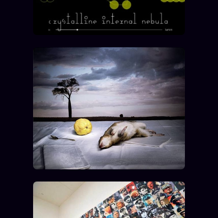
Words Radio
FM
PRATIQUE + LÉGAL
Archive complète
Récents
À la une
Recherche ⌕
Tous les tags
Soumettre un tip
Nous écrire
Presse
Business