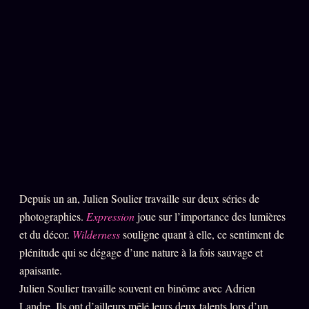
Catalogue
ZS Bundle
Références
SOCIÉTÉ DES AMIS
LOI 1901
L'Association
★
S'abonner
GRATUIT
Cercle Privé
30€/M
Depuis un an, Julien Soulier travaille sur deux séries de
Mécène
photographies.
Expression
joue sur l’importance des lumières
et du décor.
Wilderness
souligne quant à elle, ce sentiment de
Témoignages
85 000
plénitude qui se dégage d’une nature à la fois sauvage et
Lectures des sœurs
apaisante.
Bienvenue nouveau membre
Julien Soulier travaille souvent en binôme avec Adrien
Landre. Ils ont d’ailleurs mêlé leurs deux talents lors d’un
Manifeste pricing