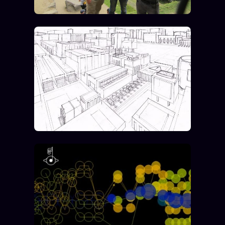
ÉDITORIAL
ÉQUIPE + AUTEURS
À propos
Founders
Équipe
Auteurs
Personas
Who is who
Qui baise qui
+18
Signatures
Charte éditoriale
Studios