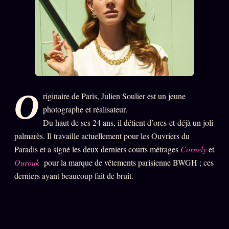
PRÉDICTIONS
INFOFICTION
L'ORACLE Z/S
12 PRODUITS
Chat Oracle
LIVE
O
riginaire de Paris, Julien Soulier est un jeune
Oracle z/S
photographe et réalisateur.
Du haut de ses 24 ans, il détient d’ores-et-déjà un joli
Oracle Analyse
24€
palmarès. Il travaille actuellement pour les Ouvriers du
Oracle Éclair
Paradis et a signé les deux derniers courts métrages
Cornely
et
Ourouk
pour la marque de vêtements parisienne BWGH ; ces
Oracle Couples
derniers ayant beaucoup fait de bruit.
Oracle Famille
Oracle Sigil Sonore
Oracle Parfum