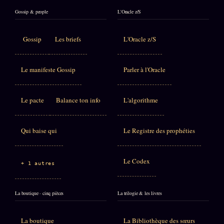
Gossip & people
L'Oracle z/S
Gossip
Les briefs
L'Oracle z/S
Le manifeste Gossip
Parler à l'Oracle
Le pacte
Balance ton info
L'algorithme
Qui baise qui
Le Registre des prophéties
Le Codex
+ 1 autres
La boutique · cinq pièces
La trilogie & les livres
La boutique
La Bibliothèque des sœurs