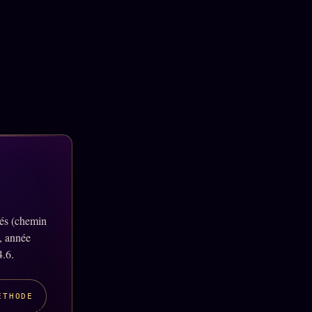
lés (chemin
, année
4.6.
ÉTHODE