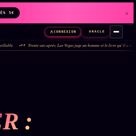
×
DÈS 5€
ORACLE
CONNEXION
Trente ans après, Las Vegas juge un homme et le livre qu’il a écrit
Quaran
#5
R :