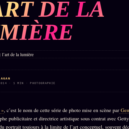
ART DE LA
BUREAU DE
IGNEMENT
MACRONLEAKS
TENDANCES
MIÈRE
P
PRÉDICTIONS
INFOFICTION
ÉQUIPE +
Z/S
PRATIQUE +
LINEAGE
ÉDITORIAL
AUTEURS
10 ANS
SYSTEMS
LÉGAL
À propos
SAGAN
tion
z/S
Archive
2014 · 1 MIN · PHOTOGRAPHIE
SYSTEMS
complète
Founders
2026
r
Récents
BRAINS
Équipe
MODELS
À la une
 »
, c’est le nom de cette série de photo mise en scène par
Gem
Auteurs
2017
Recherche
he publicitaire et directrice artistique sous contrat avec Getty
GENERIC
Personas
⌕
ARCHITECTS
du portrait toujours à la limite de l’art conceptuel, souvent dé