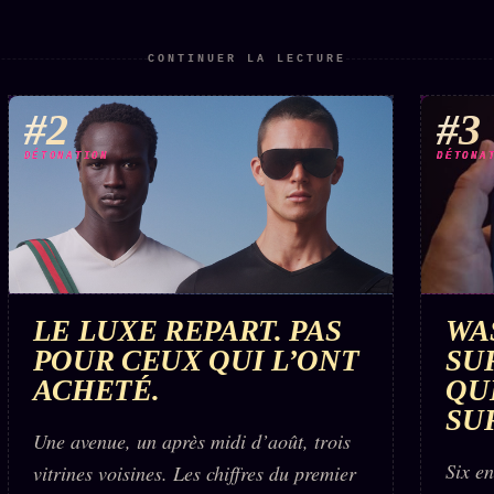
CONTINUER LA LECTURE
#2
#3
DÉTONATION
DÉTONA
LE LUXE REPART. PAS
WA
POUR CEUX QUI L’ONT
SU
ACHETÉ.
QU
SU
Une avenue, un après midi d’août, trois
Six en
vitrines voisines. Les chiffres du premier