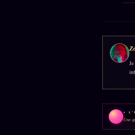
Z
Je
in
✦ L'
Une qu