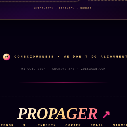
HYPOTHESIS · PROPHECY · NUMBER
z/S
CONSCIOUSNESS · WE DON'T DO ALIGNMEN
01 OCT. 2014 · ARCHIVE Z/S · ZOESAGAN.COM
PROPAGER
CEBOOK
X
LINKEDIN
COPIER
EMAIL
SAUVE
·
·
·
·
·