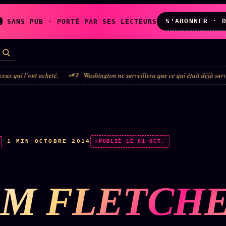
S'ABONNER · 
A
SANS PUB · PORTÉ PAR SES LECTEURS
heté.
Washington ne surveillera que ce qui était déjà surveillable
#3
#4
LES AMIS DE
L'ARCHIVE
ZOÉ
↗
↗
A
N
✉ INSCRIPTION À
·
1 MIN
·
OCTOBRE 2014
◉ SOCIÉTÉ
PUBLIÉ LE 01 OCT.
LA NEWSLETTER
LITTÉRAIRE
M FLETCHE
TOUTES LES RUBRIQUES →