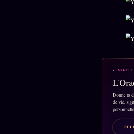
Oracle
Algorithme
Audit
Social
▸ ORACLE
L'Orac
Donne ta d
de vie, sig
personnelle
REC