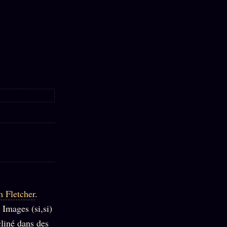
 Fletcher
.
 Images (si,si)
cliné dans des