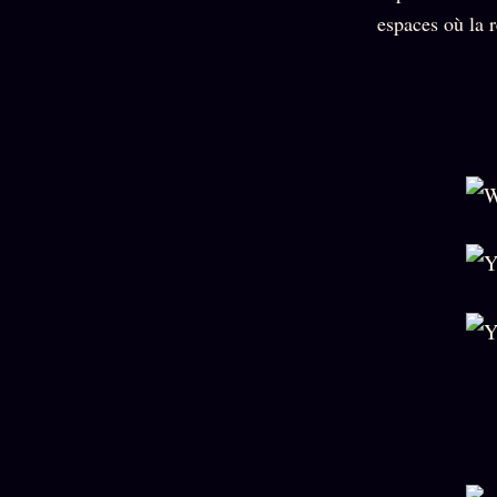
Mécène
Oracle
espaces où la r
Les
Éclair
Témoigna
Limites
85 000
2025
Oracle
Lectures
Couples
Le procès
des sœurs
Brigitte
Oracle
Macron
Bienvenu
Famille
nouveau
Catalogue
Oracle
membre
Sigil
ZS Bundle
Manifeste
Sonore
Références
pricing
Oracle
Se
Parfum
connecter
Oracle
Anniversaire
Oracle
Carte du
Jour