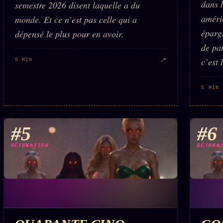
dans l
semestre 2026 disent laquelle a du
améric
monde. Et ce n’est pas celle qui a
éparg
dépensé le plus pour en avoir.
de pa
c’est 
↗
5 MIN
5 MIN
#5
#6
DÉTONATION
DÉTONA