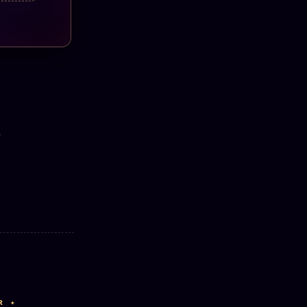
T
R ✦