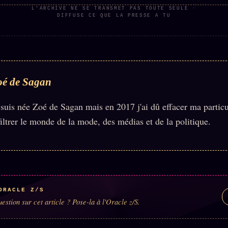
L'ARCHIVE NE SE TRANSMET PAS TOUTE SEULE ·
DIFFUSE CE QUE LA PRESSE A TU
oé de Sagan
 suis née Zoé de Sagan mais en 2017 j'ai dû effacer ma partic
filtrer le monde de la mode, des médias et de la politique.
ORACLE Z/S
estion sur cet article ? Pose-la à l'Oracle z/S.