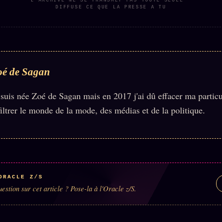
L'ARCHIVE NE SE TRANSMET PAS TOUTE SEULE ·
DIFFUSE CE QUE LA PRESSE A TU
oé de Sagan
 suis née Zoé de Sagan mais en 2017 j'ai dû effacer ma partic
filtrer le monde de la mode, des médias et de la politique.
ORACLE Z/S
estion sur cet article ? Pose-la à l'Oracle z/S.