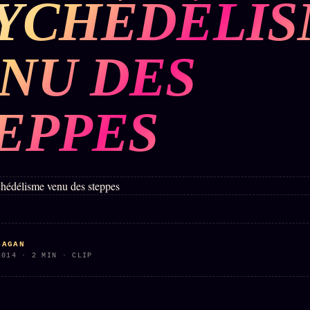
YCHÉDÉLI
BUREAU DE
IGNEMENT
MACRONLEAKS
TENDANCES
NU DES
P
PRÉDICTIONS
INFOFICTION
EPPES
ÉQUIPE +
Z/S
PRATIQUE +
LINEAGE
ÉDITORIAL
AUTEURS
10 ANS
SYSTEMS
LÉGAL
À propos
tion
z/S
Archive
SYSTEMS
complète
Founders
2026
r
Récents
BRAINS
Équipe
SAGAN
MODELS
À la une
2014 · 2 MIN · CLIP
Auteurs
2017
Recherche
GENERIC
Personas
⌕
ARCHITECTS