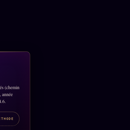
lés (chemin
, année
4.6.
ÉTHODE