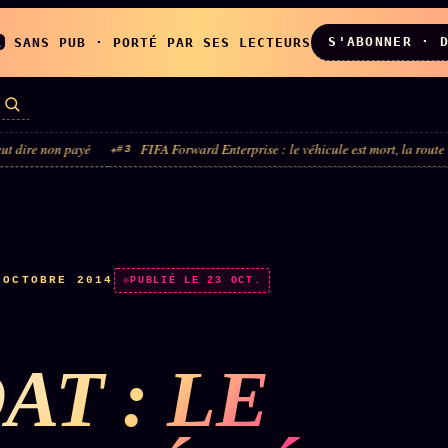
S'ABONNER · 
A
SANS PUB · PORTÉ PAR SES LECTEURS
ayé
FIFA Forward Enterprise : le véhicule est mort, la route reste ouverte
#3
LES AMIS DE
L'ARCHIVE
ZOÉ
↗
↗
A
N
✉ INSCRIPTION À
·
OCTOBRE 2014
◉ SOCIÉTÉ
PUBLIÉ LE 23 OCT.
LA NEWSLETTER
LITTÉRAIRE
AT : LE
TOUTES LES RUBRIQUES →