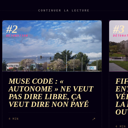
CONTINUER LA LECTURE
#2
#3
DÉTONATION
DÉTONA
MUSE CODE : «
FI
AUTONOME » NE VEUT
EN
PAS DIRE LIBRE, ÇA
VÉ
VEUT DIRE NON PAYÉ
LA
OU
↗
4 MIN
4 MIN