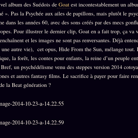
Who is
2018
vel album des Suédois de
Goat
est incontestablement un al
Tous les
who
Archives
tags
é ». Pas la Psychée aux ailes de papillons, mais plutôt le ps
ges
SMK
Qui baise
 dans les années 60, avec des sons créés par des mecs gonfl
Soumettre
26 TRANSM.
qui
un tip
opes. Pour illustrer le dernier clip, Goat en a fait trop, ça va vi
SMK
+18
Manifeste
’enchaînent et les images ne sont pas renversantes. Déjà enten
Nous
Signatures
e
écrire
s une autre vie), cet opus, Hide From the Sun, mélange tout. 
Gossip
Charte
Manifeste
rique, la forêt, les contes pour enfants, la reine d’un peuple en
Presse
éditoriale
. Bref, un psychédélisme venu des steppes version 2014 cotoya
Gossip
Business
Studios
Pacte
s et autres fantasy films. Le sacrifice à payer pour faire ren
FAQ
Words
Infofiction
de la Beat génération ?
Radio
Corrections
FM
Prophétie
· Erratum
confirmée
Mentions
légales
llms.txt