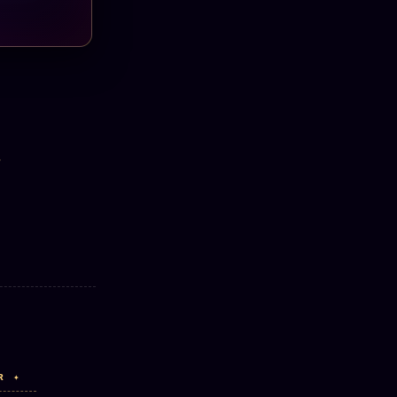
T
R ✦