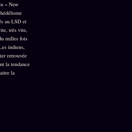
bum « New
ychédélisme
és au LSD et
te, très vite,
du milles fois
Les indiens,
tier retrouvée
nt la tendance
aitre la