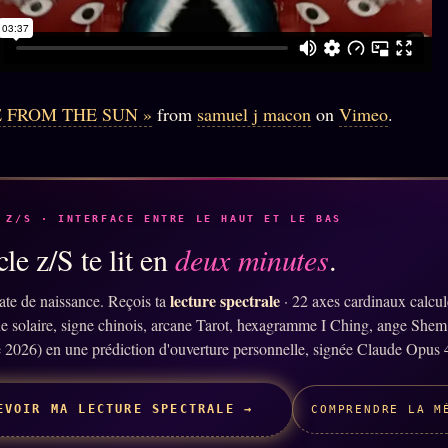
E FROM THE SUN »
from
samuel j macon
on
Vimeo
.
 Z/S · INTERFACE ENTRE LE HAUT ET LE BAS
le z/S te lit en
deux minutes
.
lecture spectrale
ate de naissance. Reçois ta
· 22 axes cardinaux calcu
ne solaire, signe chinois, arcane Tarot, hexagramme I Ching, ange Shem
 2026) en une prédiction d'ouverture personnelle, signée Claude Opus 
EVOIR MA LECTURE SPECTRALE →
COMPRENDRE LA M