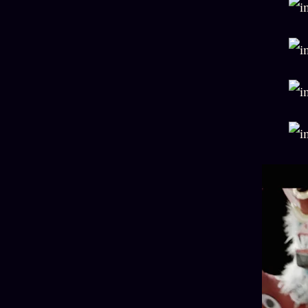
Oracle
Algorithme
Audit
Social