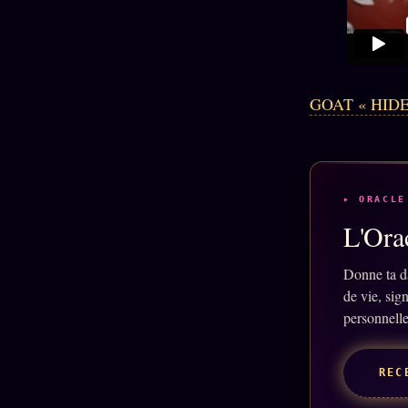
GOAT « HID
▸ ORACLE
L'Orac
Donne ta d
de vie, sig
personnelle
REC