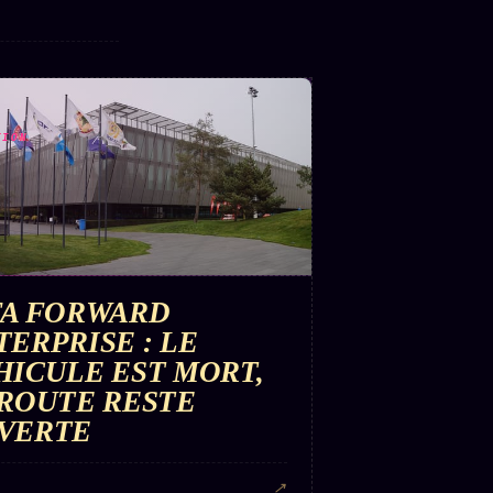
TION
FA FORWARD
TERPRISE : LE
HICULE EST MORT,
 ROUTE RESTE
VERTE
↗