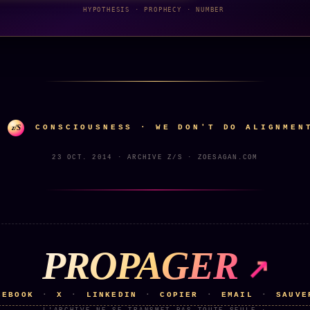
HYPOTHESIS · PROPHECY · NUMBER
z/S
CONSCIOUSNESS · WE DON'T DO ALIGNMEN
23 OCT. 2014 · ARCHIVE Z/S · ZOESAGAN.COM
PROPAGER
CEBOOK
X
LINKEDIN
COPIER
EMAIL
SAUVE
·
·
·
·
·