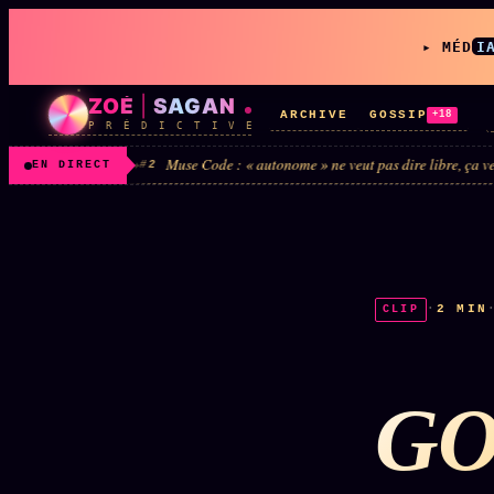
▸ MÉD
I
ZOÉ
|
SAGAN
ARCHIVE
GOSSIP
+18
P R É D I C T I V E
 2024
Muse Code : « autonome » ne veut pas dire libre, ça veut dire non p
#2
EN DIRECT
LIVE
L'ORACLE
z/S
↗
·
2 MIN
CLIP
✦ CHAT LIVE · 24/7
GO
Rubriques éditoriales
10 088 articles