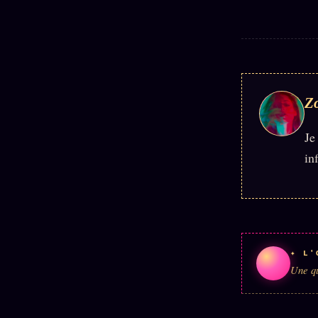
Z
Je
in
✦ L'
Une qu