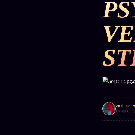
PS
DÉTONATIONS
POLITIQUE
RENSE
VE
SCANDALES
ALT NEWS
GOSSI
ST
L'ORACLE
LIVRES
TRILOGIE + 2
SOCIÉTÉ DES
12
LOI
PRODUITS
1901
Z/S
AMIS
KÉTAMINE
Chat
L'Associa
2019
Oracle
★
BRAQUAGE
LIVE
S'abonne
2021
Oracle z/S
GRATUIT
ZOÉ DE 
SUSPECTE
23 OCT. 
2022
Cercle
Oracle
Privé
Compte
Analyse
Suspendu
30€/M
24€
2024