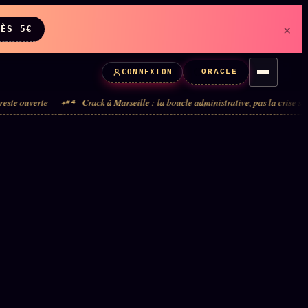
×
DÈS 5€
ORACLE
CONNEXION
Crack à Marseille : la boucle administrative, pas la crise sanitaire
#4
#5