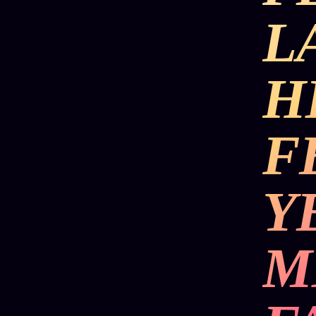
L
H
F
Y
M