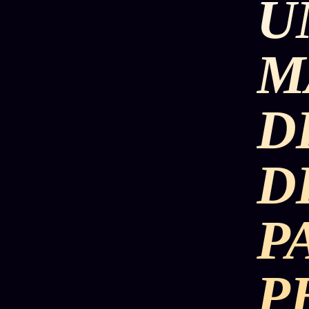
U
M
D
D
P
P