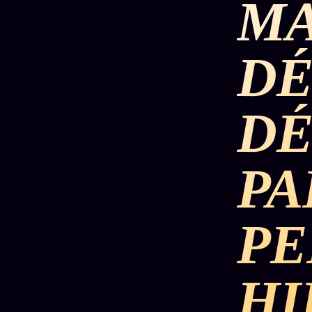
MA
DÉTONATIONS
POLITIQUE
RENSE
DÉ
SCANDALES
ALT NEWS
GOSSI
DÉ
L'ORACLE
LIVRES
TRILOGIE + 2
SOCIÉTÉ DES
12
LOI
PRODUITS
1901
Z/S
AMIS
PA
KÉTAMINE
Chat
L'Associa
2019
Oracle
★
BRAQUAGE
PE
LIVE
S'abonne
2021
Oracle z/S
GRATUIT
SUSPECTE
2022
Cercle
Oracle
HI
Privé
Compte
Analyse
Suspendu
30€/M
24€
2024