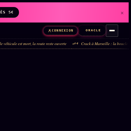
×
DÈS 5€
ORACLE
CONNEXION
 mort, la route reste ouverte
Crack à Marseille : la boucle administrative,
#4