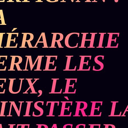
A
IÉRARCHIE
ERME LES
EUX, LE
INISTÈRE L