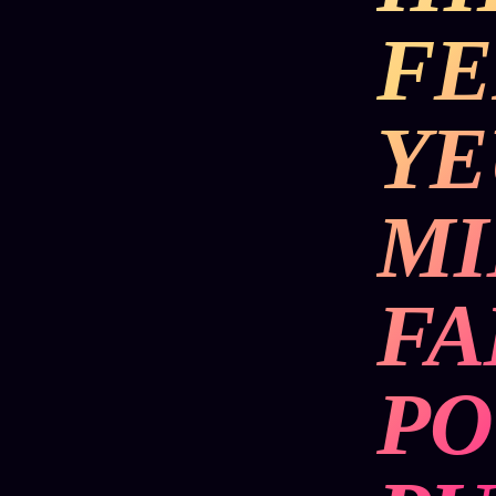
Mécène
Oracle
Les
FE
Éclair
Témoigna
Limites
85 000
2025
Oracle
Lectures
Couples
Le procès
YE
des sœurs
Brigitte
Oracle
Macron
Bienvenu
Famille
nouveau
Catalogue
Oracle
MI
membre
Sigil
ZS Bundle
Manifeste
Sonore
Références
pricing
Oracle
FA
Se
Parfum
connecter
Oracle
Anniversaire
PO
Oracle
Carte du
Jour