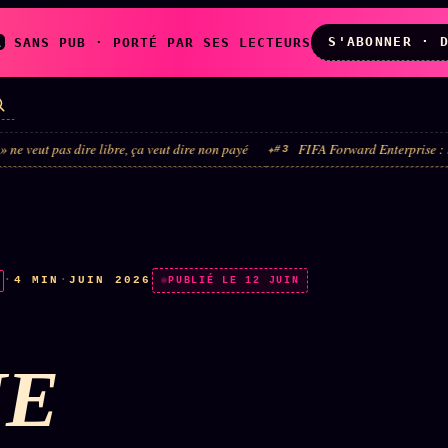
S'ABONNER · 
A
SANS PUB · PORTÉ PAR SES LECTEURS
ire libre, ça veut dire non payé
FIFA Forward Enterprise : le véhicule est
#3
LES AMIS DE
L'ARCHIVE
ZOÉ
↗
↗
A
N
✉ INSCRIPTION À
·
4 MIN
·
JUIN 2026
◉ SOCIÉTÉ
PUBLIÉ LE 12 JUIN
LA NEWSLETTER
LITTÉRAIRE
NE
TOUTES LES RUBRIQUES →