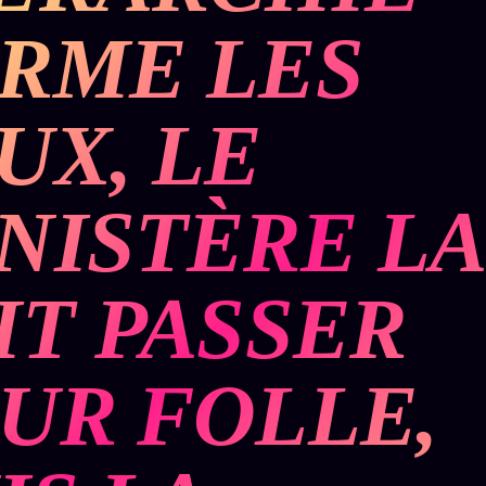
Who is
2018
Tous les
who
RME LES
Archives
tags
ges
SMK
Qui baise
Soumettre
26 TRANSM.
qui
un tip
SMK
+18
UX, LE
Manifeste
Nous
Signatures
e
écrire
Gossip
Charte
Manifeste
Presse
NISTÈRE L
éditoriale
Gossip
Business
Studios
Pacte
FAQ
Words
IT PASSER
Infofiction
Radio
Corrections
FM
Prophétie
· Erratum
confirmée
UR FOLLE,
Mentions
légales
llms.txt