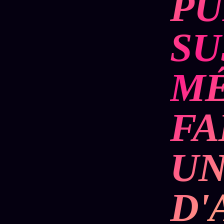
PU
Oracle
Algorithme
SU
Audit
Social
MÉ
FA
UN
D'