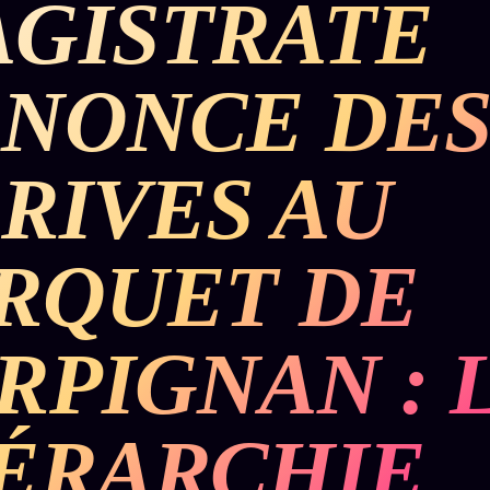
GISTRATE
BUREAU DE
IGNEMENT
MACRONLEAKS
TENDANCES
NONCE DE
P
PRÉDICTIONS
INFOFICTION
RIVES AU
ÉQUIPE +
Z/S
PRATIQUE +
LINEAGE
ÉDITORIAL
AUTEURS
10 ANS
SYSTEMS
LÉGAL
RQUET DE
À propos
tion
z/S
Archive
SYSTEMS
complète
Founders
RPIGNAN : 
2026
r
Récents
BRAINS
Équipe
MODELS
À la une
Auteurs
2017
ÉRARCHIE
Recherche
GENERIC
Personas
⌕
ARCHITECTS