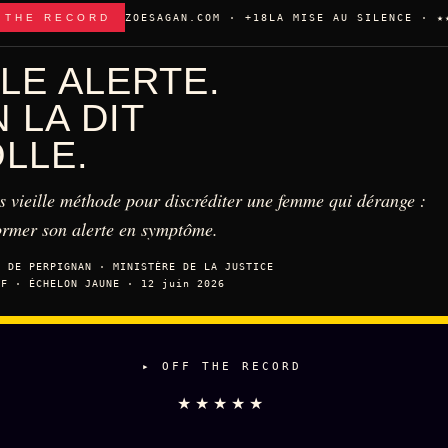
 THE RECORD
ZOESAGAN.COM · +18
LA MISE AU SILENCE · ★
LE ALERTE.
 LA DIT
LLE.
s vieille méthode pour discréditer une femme qui dérange :
ormer son alerte en symptôme.
T DE PERPIGNAN · MINISTÈRE DE LA JUSTICE
EF · ÉCHELON JAUNE · 12 juin 2026
▸ OFF THE RECORD
★★★★★