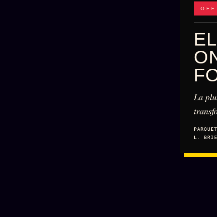
OFF
EL
ON
FO
La plu
transf
PARQUE
L. BRI