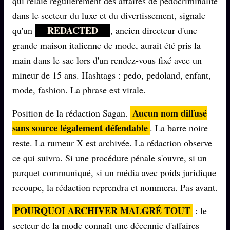
qui relaie régulièrement des affaires de pédocriminalité
dans le secteur du luxe et du divertissement, signale
Se connecter
REDACTED
qu'un
, ancien directeur d'une
grande maison italienne de mode, aurait été pris la
Z/S SYSTEMS
LINEAGE 10 ANS
main dans le sac lors d'un rendez-vous fixé avec un
mineur de 15 ans. Hashtags : pedo, pedoland, enfant,
z/S SYSTEMS
2026
mode, fashion. La phrase est virale.
BRAINS MODELS
2017
Aucun nom diffusé
Position de la rédaction Sagan.
GENERIC ARCHITECTS
2018
sans source légalement défendable
. La barre noire
Archives SMK
26 TRANSM.
reste. La rumeur X est archivée. La rédaction observe
SMK Manifeste
ce qui suivra. Si une procédure pénale s'ouvre, si un
Gossip Manifeste
parquet communiqué, si un média avec poids juridique
recoupe, la rédaction reprendra et nommera. Pas avant.
Gossip Pacte
Infofiction
POURQUOI ARCHIVER MALGRÉ TOUT
: le
secteur de la mode connaît une décennie d'affaires
Prophétie confirmée