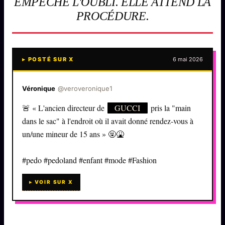
EMPÊCHE L'OUBLI. ELLE ATTEND LA
FAQ
PROCÉDURE.
Corrections · Erratum
Mentions légales
llms.txt
▸ POSTÉ SUR X
6 mai 2026
Véronique
@veroveronique1
🚨 « L'ancien directeur de
GUCCI
pris la "main
dans le sac" à l'endroit où il avait donné rendez-vous à
un/une mineur de 15 ans » 🤬🤮
#pedo #pedoland #enfant #mode #Fashion
▸ VOIR SUR X