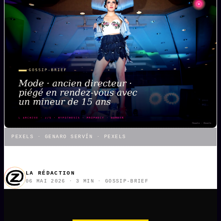
L'ARCHIVE
↗
N
✉ INSCRIPTION À LA NEWSLETTER
Rubriques éditoriales
10 088 articles
TOUTES LES RUBRIQUES →
DÉTONATIONS
POLITIQUE
PEXELS · GENARO SERVÍN · PEXELS
BUREAU DE
RENSEIGNEMENT
TENDANCES
LA RÉDACTION
06 MAI 2026 · 3 MIN · GOSSIP-BRIEF
MACRONLEAKS
SCANDALES
ALT NEWS
GOSSIP