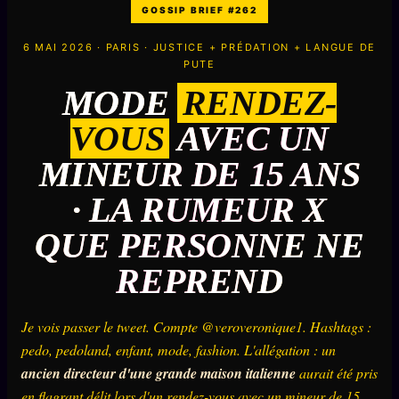
GOSSIP BRIEF #262
PRÉDICTIONS
INFOFICTION
6 MAI 2026 · PARIS · JUSTICE + PRÉDATION + LANGUE DE
PUTE
MODE
RENDEZ-
L'ORACLE Z/S
12 PRODUITS
VOUS
AVEC UN
Chat Oracle
LIVE
MINEUR DE 15 ANS
Oracle z/S
· LA RUMEUR X
Oracle Analyse
24€
QUE PERSONNE NE
Oracle Éclair
REPREND
Oracle Couples
Oracle Famille
Je vois passer le tweet. Compte @veroveronique1. Hashtags :
Oracle Sigil Sonore
pedo, pedoland, enfant, mode, fashion. L'allégation : un
ancien directeur d'une grande maison italienne
aurait été pris
Oracle Parfum
en flagrant délit lors d'un rendez-vous avec un mineur de 15