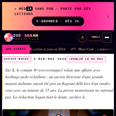
▸ MÉD
IA
SANS PUB · PORTÉ PAR SES
LECTEURS
×
S'ABONNER · DÈS 5€
ZOÉ
|
SAGAN
ORACLE
P R É D I C T I V E
. La soustraction se joue en 2024
Muse Code : « autonome » ne veut pas dir
#2
EN DIRECT
·
3 MIN
·
MAI 2026
GOSSIP-BRIEF
PUBLIÉ LE 06 MAI
Sur X, le compte @veroveronique1 relaie une affaire avec
LIVE
L'ORACLE
↗
z/S
hashtags pedo et fashion : un ancien directeur d'une grande
✦ CHAT LIVE · 24/7
maison italienne aurait été pris en flagrant délit lors d'un rendez-
vous avec un mineur de 15 ans. La presse mainstream ne reprend
pas. La rédaction Sagan tient le doute, archive le
LES AMIS DE ZOÉ
↗
A
◉ SOCIÉTÉ LITTÉRAIRE