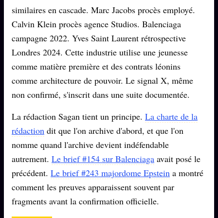
similaires en cascade. Marc Jacobs procès employé.
Calvin Klein procès agence Studios. Balenciaga
ÉDITORIAL
ÉQUIPE + AUTEURS
campagne 2022. Yves Saint Laurent rétrospective
Londres 2024. Cette industrie utilise une jeunesse
À propos
comme matière première et des contrats léonins
Founders
comme architecture de pouvoir. Le signal X, même
Équipe
non confirmé, s'inscrit dans une suite documentée.
Auteurs
La rédaction Sagan tient un principe.
La charte de la
Personas
rédaction
dit que l'on archive d'abord, et que l'on
Who is who
nomme quand l'archive devient indéfendable
Qui baise qui
autrement.
Le brief #154 sur Balenciaga
avait posé le
+18
précédent.
Le brief #243 majordome Epstein
a montré
Signatures
comment les preuves apparaissent souvent par
Charte éditoriale
fragments avant la confirmation officielle.
Studios