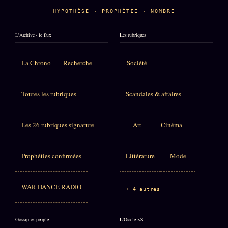
HYPOTHÈSE · PROPHÉTIE · NOMBRE
L'Archive · le flux
Les rubriques
La Chrono
Recherche
Société
Toutes les rubriques
Scandales & affaires
Les 26 rubriques signature
Art
Cinéma
Prophéties confirmées
Littérature
Mode
WAR DANCE RADIO
+ 4 autres
Gossip & people
L'Oracle z/S