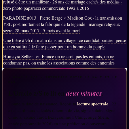
refusé d'être un manifeste · 26 ans de mariage cachés des médias ·
zéro photo paparazzi commerciale 1992 à 2016
PARADISE #013 · Pierre Bergé × Madison Cox · la transmission
YSL post mortem et la fabrique de la légende · mariage religieux
secret 28 mars 2017 · 5 mois avant la mort
Une bière à 9h du matin dans un village · ce candidat parisien pense
que ça suffira à le faire passer pour un homme du peuple
Homayra Sellier · en France on ne croit pas les enfants, on ne
condamne pas, on traite les associations comme des ennemies
▸ ORACLE Z/S · INTERFACE ENTRE LE HAUT ET LE
BAS
deux minutes
L'Oracle z/S te lit en
.
lecture spectrale
Donne ta date de naissance. Reçois ta
· 22
axes cardinaux calculés (chemin de vie, signe solaire, signe
chinois, arcane Tarot, hexagramme I Ching, ange Shem,
année personnelle 2026) en une prédiction d'ouverture