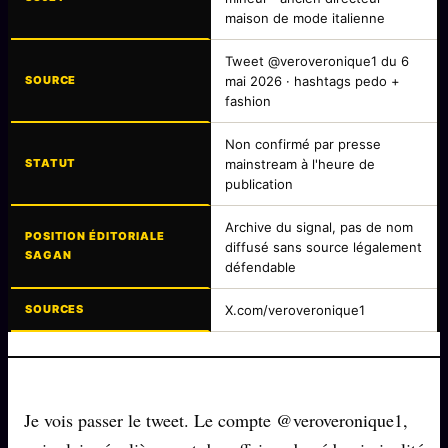
Catalogue
maison de mode italienne
ZS Bundle
Tweet @veroveronique1 du 6
Références
SOURCE
mai 2026 · hashtags pedo +
fashion
Non confirmé par presse
SOCIÉTÉ DES AMIS
LOI 1901
STATUT
mainstream à l'heure de
publication
L'Association
★
S'abonner
Archive du signal, pas de nom
GRATUIT
POSITION ÉDITORIALE
diffusé sans source légalement
SAGAN
Cercle Privé
défendable
30€/M
Mécène
SOURCES
X.com/veroveronique1
Témoignages
85 000
Lectures des sœurs
Bienvenue nouveau membre
Je vois passer le tweet. Le compte @veroveronique1,
Manifeste pricing