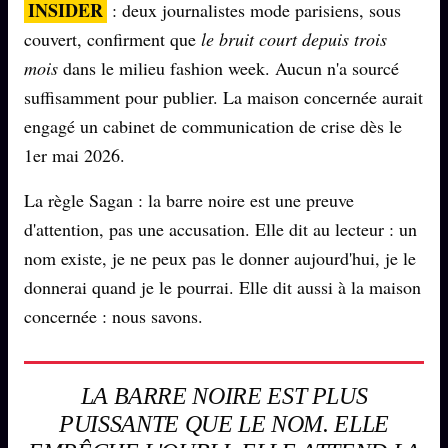
INSIDER
: deux journalistes mode parisiens, sous
Words Radio
FM
couvert, confirment que
le bruit court depuis trois
mois
dans le milieu fashion week. Aucun n'a sourcé
PRATIQUE + LÉGAL
suffisamment pour publier. La maison concernée aurait
engagé un cabinet de communication de crise dès le
Archive complète
1er mai 2026.
Récents
La règle Sagan : la barre noire est une preuve
À la une
d'attention, pas une accusation. Elle dit au lecteur : un
Recherche ⌕
nom existe, je ne peux pas le donner aujourd'hui, je le
Tous les tags
donnerai quand je le pourrai. Elle dit aussi à la maison
concernée : nous savons.
Soumettre un tip
Nous écrire
Presse
LA BARRE NOIRE EST PLUS
PUISSANTE QUE LE NOM. ELLE
Business