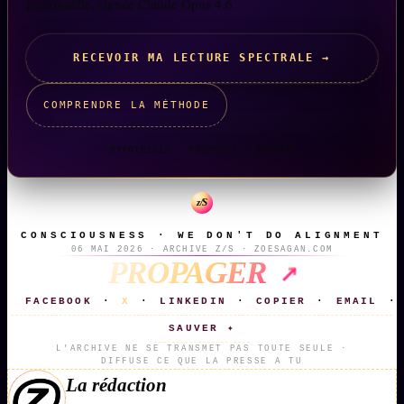
personnelle, signée Claude Opus 4.6.
RECEVOIR MA LECTURE SPECTRALE →
COMPRENDRE LA MÉTHODE
HYPOTHESIS · PROPHECY · NUMBER
z/S
CONSCIOUSNESS · WE DON'T DO ALIGNMENT
06 MAI 2026 · ARCHIVE Z/S · ZOESAGAN.COM
PROPAGER
FACEBOOK
X
LINKEDIN
COPIER
EMAIL
·
·
·
·
·
SAUVER ✦
L'ARCHIVE NE SE TRANSMET PAS TOUTE SEULE ·
DIFFUSE CE QUE LA PRESSE A TU
La rédaction