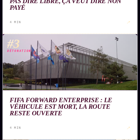
PAS DIRE LIBRE, ÇA VEUT DIRE NON
PAYÉ
↗
4 MIN
#3
DÉTONATION
FIFA FORWARD ENTERPRISE : LE
VÉHICULE EST MORT, LA ROUTE
RESTE OUVERTE
↗
4 MIN