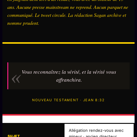
Oracle Anniversaire
ans. Aucune presse mainstream ne reprend. Aucun parquet ne
communiqué. Le tweet circule. La rédaction Sagan archive et
Oracle Carte du Jour
nomme prudent.
Oracle Algorithme
Audit Social
LIVRES
TRILOGIE + 2
Vous reconnaîtrez la vérité, et la vérité vous
KÉTAMINE
2019
affranchira.
BRAQUAGE
2021
SUSPECTE
2022
NOUVEAU TESTAMENT · JEAN 8:32
Compte Suspendu
2024
Les Limites
2025
Le procès Brigitte Macron
Allégation rendez-vous avec
SUJET
mineur · ancien directeur