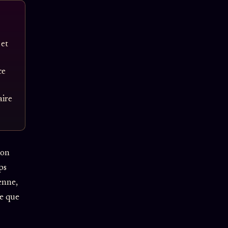
 et
ce
aire
ion
ps
enne,
ce que