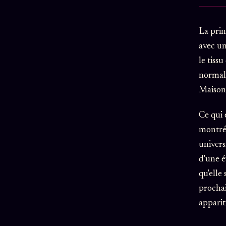
La prin
avec un
le tiss
normale
Maison 
Ce qui 
montr
univers
d'une é
qu'elle
prochai
apparit