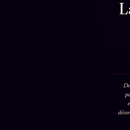
L
sœurs
Oracle Sigil
Catalogue
Sonore
Bienvenue
ZS Bundle
nouveau
Oracle Parfum
membre
Références
Oracle
Manifeste
Anniversaire
pricing
Oracle Carte du
Se connecter
Jour
Oracle
Algorithme
Audit Social
Der
pa
e
désor