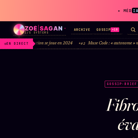
▸ MÉD
I
ZOÉ
|
SAGAN
ARCHIVE
GOSSIP
+18
Z/S SYSTEMS
a soustraction se joue en 2024
Muse Code : « autonome » ne veut pas di
#2
EN DIRECT
LIVE
L'ORACLE
z/S
↗
GOSSIP-BRIEF
✦ CHAT LIVE · 24/7
Fibro
éva
Rubriques éditoriales
10 088 articles