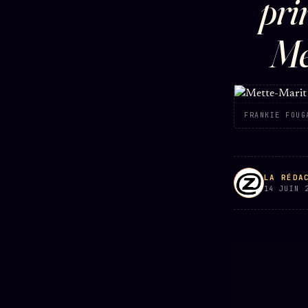
pri
DÉTONATIONS
POLITIQUE
RENSE
Me
SCANDALES
ALT NEWS
GOSSIP
L'ORACLE
LIVRES
SOCIÉTÉ DES
TRILOGIE + 2
12
LOI
FRANKIE FOUG
Z/S
PRODUITS
AMIS
1901
KÉTAMINE
2019
Chat Oracle
L'Association
★
BRAQUAGE
LIVE
2021
S'abonner
LA RÉDA
Oracle z/S
SUSPECTE
GRATUIT
14 JUIN 
2022
Oracle Analyse
Cercle Privé
Compte
24€
30€/M
Suspendu
2024
Oracle Éclair
Mécène
Les Limites
2025
Oracle Couples
Témoignages
Le procès
85 000
Oracle Famille
Brigitte Macron
Lectures des