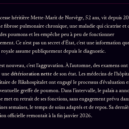
cesse héritière Mette-Marit de Norvège, 52 ans, vit depuis 2
e fibrose pulmonaire chronique, une maladie qui cicatrise et 
u des poumons et les empêche peu à peu de fonctionner
ment. Ce n'est pas un secret d'État, c'est une information que
royale assume publiquement depuis le diagnostic.
est nouveau, c'est l'aggravation. À l'automne, des examens ont
é une
détérioration nette
de son état. Les médecins de l'hôpit
itaire de Rikshospitalet ont engagé le processus d'évaluation 
ventuelle greffe de poumon. Dans l'intervalle, le palais a ann
 se met en retrait de ses fonctions, sans engagement prévu dans
nes semaines, le temps de soins adaptés et de repos. Sa derniè
ion officielle remontait à la fin janvier 2026.