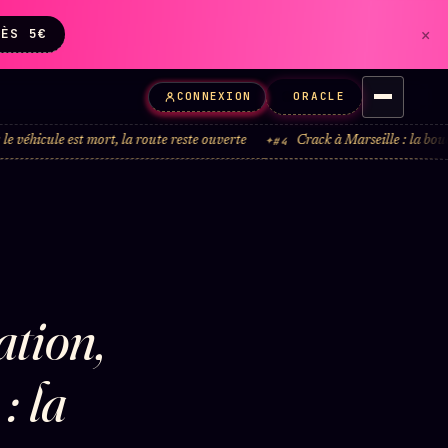
×
DÈS 5€
ORACLE
CONNEXION
est mort, la route reste ouverte
Crack à Marseille : la boucle administr
#4
ation,
: la