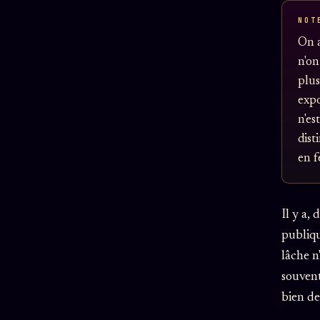
NOT
On a
n'on
plus
expo
n'es
dist
en f
Il y a,
publiqu
lâche n
souvent
bien de