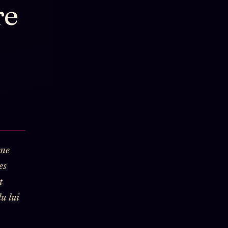
re
 ne
es
t
u lui