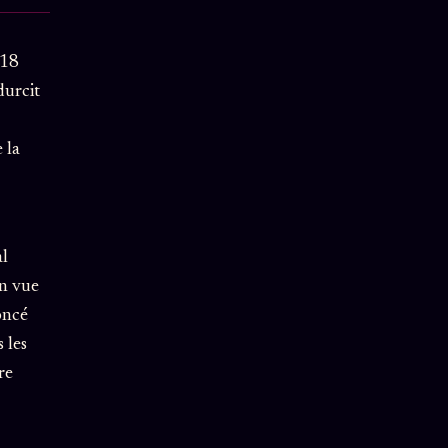
018
durcit
 la
al
en vue
oncé
 les
re