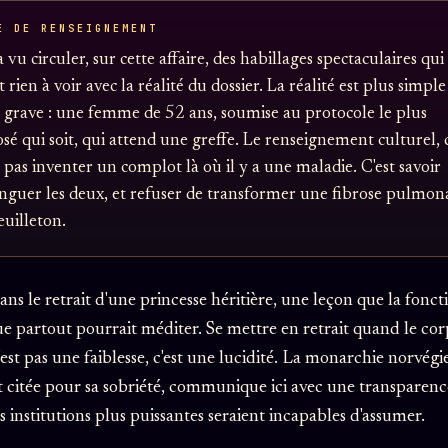
E DE RENSEIGNEMENT
 vu circuler, sur cette affaire, des habillages spectaculaires qui
t rien à voir avec la réalité du dossier. La réalité est plus simple
 grave : une femme de 52 ans, soumise au protocole le plus
sé qui soit, qui attend une greffe. Le renseignement culturel, 
t pas inventer un complot là où il y a une maladie. C'est savoir
inguer les deux, et refuser de transformer une fibrose pulmon
euilleton.
 dans le retrait d'une princesse héritière, une leçon que la fonct
e partout pourrait méditer. Se mettre en retrait quand le cor
'est pas une faiblesse, c'est une lucidité. La monarchie norvégi
 citée pour sa sobriété, communique ici avec une transparen
s institutions plus puissantes seraient incapables d'assumer.