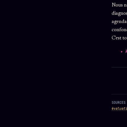
Nous no
diagnos
agenda 
confond
C'est t
▸ 
SOURCE
évaluat