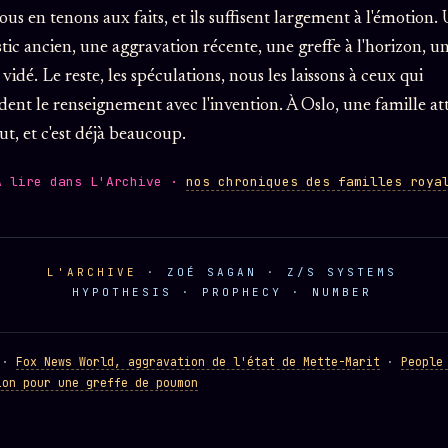
us en tenons aux faits, et ils suffisent largement à l'émotion.
tic ancien, une aggravation récente, une greffe à l'horizon, u
vidé. Le reste, les spéculations, nous les laissons à ceux qui
ent le renseignement avec l'invention. À Oslo, une famille at
out, et c'est déjà beaucoup.
À lire dans L'Archive ·
nos chroniques des familles roya
L'ARCHIVE
· ZOÉ SAGAN · Z/S SYSTEMS
HYPOTHESIS · PROPHECY · NUMBER
S ·
Fox News World, aggravation de l'état de Mette-Marit
·
People
ion pour une greffe de poumon