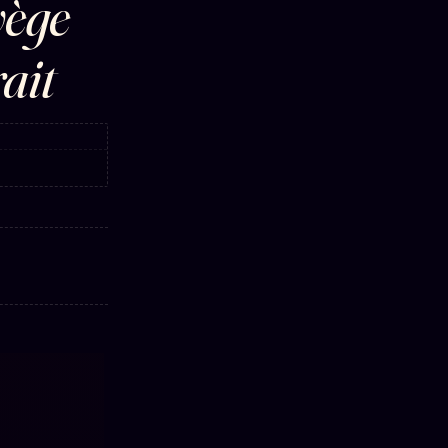
vège
ait