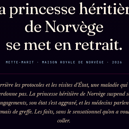
a princesse héritiè
Nous écrire
Signatures
Gossip
Manifeste
Presse
Charte
de Norvège
éditoriale
Gossip Pacte
Business
Studios
Infofiction
se met en retrait.
FAQ
Words Radio
Prophétie
FM
Corrections ·
confirmée
Erratum
METTE-MARIT · MAISON ROYALE DE NORVÈGE · 2026
Mentions
légales
llms.txt
rière les protocoles et les visites d'État, une maladie qui
rdonne pas. La princesse héritière de Norvège suspend s
ngagements, son état s'est aggravé, et les médecins parlen
mais de greffe. Les faits, sans le sensationnel qu'on a voul
coller.