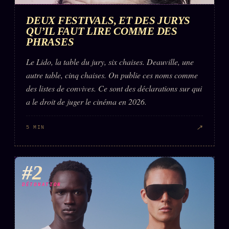
FAQ
DEUX FESTIVALS, ET DES JURYS
Corrections · Erratum
QU’IL FAUT LIRE COMME DES
PHRASES
Mentions légales
llms.txt
Le Lido, la table du jury, six chaises. Deauville, une
autre table, cinq chaises. On publie ces noms comme
des listes de convives. Ce sont des déclarations sur qui
a le droit de juger le cinéma en 2026.
↗
5 MIN
#2
DÉTONATION