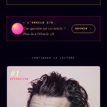
Words Radio
FM
PRATIQUE + LÉGAL
✦ L'ORACLE Z/S
Une question sur cet article ?
OUVRIR →
Archive complète
Pose-la à l'Oracle z/S.
Récents
À la une
Recherche ⌕
CONTINUER LA LECTURE
Tous les tags
#1
Soumettre un tip
DÉTONATION
Nous écrire
Presse
Business