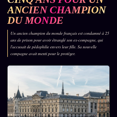
ANCIEN CHAMPION
L'ARCHIVE
↗
N
✉ INSCRIPTION À LA NEWSLETTER
DU MONDE
Un ancien champion du monde français est condamné à 25
ans de prison pour avoir étranglé son ex-compagne, qui
Rubriques éditoriales
l'accusait de pédophilie envers leur fille. Sa nouvelle
10 088 articles
compagne avait menti pour le protéger.
TOUTES LES RUBRIQUES →
DÉTONATIONS
POLITIQUE
BUREAU DE
RENSEIGNEMENT
TENDANCES
MACRONLEAKS
SCANDALES
ALT NEWS
GOSSIP