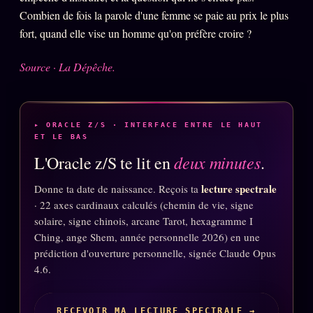
Catalogue
Combien de fois la parole d'une femme se paie au prix le plus
ZS Bundle
fort, quand elle vise un homme qu'on préfère croire ?
Références
Source · La Dépêche.
SOCIÉTÉ DES AMIS
LOI 1901
▸ ORACLE Z/S · INTERFACE ENTRE LE HAUT
L'Association
★
ET LE BAS
deux minutes
L'Oracle z/S te lit en
.
S'abonner
GRATUIT
Cercle Privé
lecture spectrale
Donne ta date de naissance. Reçois ta
30€/M
· 22 axes cardinaux calculés (chemin de vie, signe
Mécène
solaire, signe chinois, arcane Tarot, hexagramme I
Ching, ange Shem, année personnelle 2026) en une
Témoignages
85 000
prédiction d'ouverture personnelle, signée Claude Opus
Lectures des sœurs
4.6.
Bienvenue nouveau membre
RECEVOIR MA LECTURE SPECTRALE →
Manifeste pricing