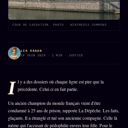
PRÉDICTIONS
INFOFICTION
COUR DE CASSATION. PHOTO · WIKIMEDIA COMMONS
L'ORACLE Z/S
12 PRODUITS
Chat Oracle
LIVE
LIA SAGAN
19 JUIN 2026 · 1 MIN · JUSTICE
Oracle z/S
Oracle Analyse
24€
I
Oracle Éclair
l y a des dossiers où chaque ligne est pire que la
précédente. Celui ci en fait partie.
Oracle Couples
Oracle Famille
Un ancien champion du monde français vient d'être
condamné à 25 ans de prison, rapporte La Dépêche. Les faits,
Oracle Sigil Sonore
glaçants. Il a étranglé et tué son ancienne compagne. Celle là
Oracle Parfum
même qui l'accusait de pédophilie envers leur fille. Pour le