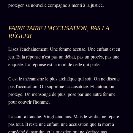
Oracle Anniversaire
protéger, sa nouvelle compagne a menti à la justice.
Oracle Carte du Jour
Oracle Algorithme
FAIRE TAIRE L'ACCUSATION, PAS LA
RÉGLER
Audit Social
Lisez l'enchaînement. Une femme accuse. Une enfant est en
jeu. Et la réponse n'est pas un débat, pas un procès, pas une
LIVRES
TRILOGIE + 2
enquête. La réponse est la mort de celle qui parle.
KÉTAMINE
2019
C'est le mécanisme le plus archaïque qui soit. On ne discute
BRAQUAGE
2021
pas l'accusation. On supprime l'accusatrice. Et autour, on
SUSPECTE
2022
protège. Un mensonge de plus, posé par une autre femme,
pour couvrir l'homme.
Compte Suspendu
2024
Les Limites
2025
La cour a tranché. Vingt-cinq ans. Mais le verdict ne répare
Le procès Brigitte Macron
pas tout. Il reste une enfant, une accusation que la mort a
empêché d'instruire, et la question qui ne s'efface pas.