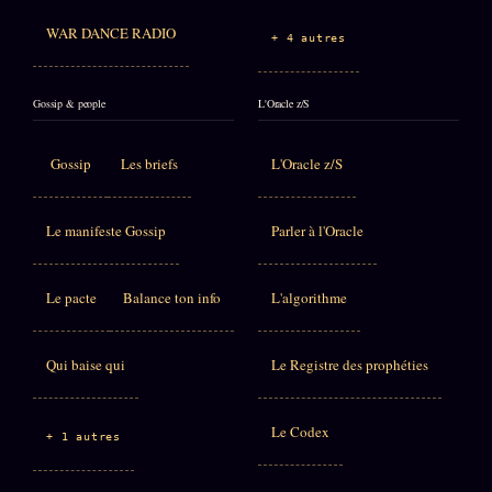
WAR DANCE RADIO
+ 4 autres
Gossip & people
L'Oracle z/S
Gossip
Les briefs
L'Oracle z/S
Le manifeste Gossip
Parler à l'Oracle
Le pacte
Balance ton info
L'algorithme
Qui baise qui
Le Registre des prophéties
Le Codex
+ 1 autres