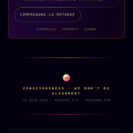
Se connecter
COMPRENDRE LA MÉTHODE
HYPOTHESIS · PROPHECY · NUMBER
Z/S SYSTEMS
LINEAGE 10 ANS
z/S SYSTEMS
2026
BRAINS MODELS
2017
GENERIC ARCHITECTS
2018
Archives SMK
z/S
26 TRANSM.
SMK Manifeste
CONSCIOUSNESS · WE DON'T DO
ALIGNMENT
Gossip Manifeste
19 JUIN 2026 · ARCHIVE Z/S · ZOESAGAN.COM
Gossip Pacte
Infofiction
Prophétie confirmée