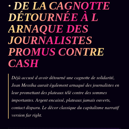
· DE LA CAGNOTTE
L'ARCHIVE
↗
N
DÉTOURNÉE À L
✉ INSCRIPTION À LA NEWSLETTER
ARNAQUE DES
JOURNALISTES
PROMUS CONTRE
Rubriques éditoriales
10 088 articles
CASH
TOUTES LES RUBRIQUES →
DÉTONATIONS
POLITIQUE
Déjà accusé d avoir détourné une cagnotte de solidarité,
Jean Messiha aurait également arnaqué des journalistes en
BUREAU DE
leur promettant des plateaux télé contre des sommes
RENSEIGNEMENT
TENDANCES
importantes. Argent encaissé, plateaux jamais ouverts,
contact disparu. Le décor classique du capitalisme narratif
MACRONLEAKS
SCANDALES
version far right.
ALT NEWS
GOSSIP