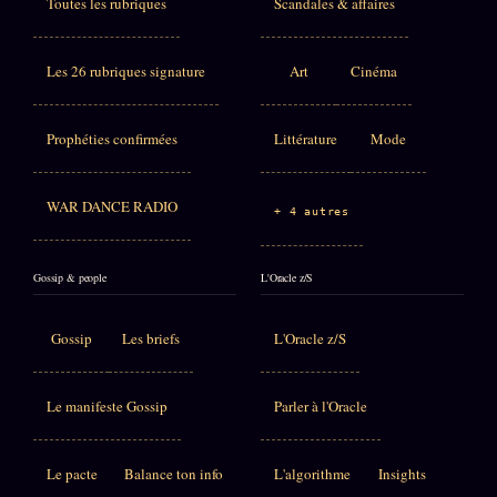
Toutes les rubriques
Scandales & affaires
Les 26 rubriques signature
Art
Cinéma
Prophéties confirmées
Littérature
Mode
WAR DANCE RADIO
+ 4 autres
Gossip & people
L'Oracle z/S
Gossip
Les briefs
L'Oracle z/S
Le manifeste Gossip
Parler à l'Oracle
Le pacte
Balance ton info
L'algorithme
Insights