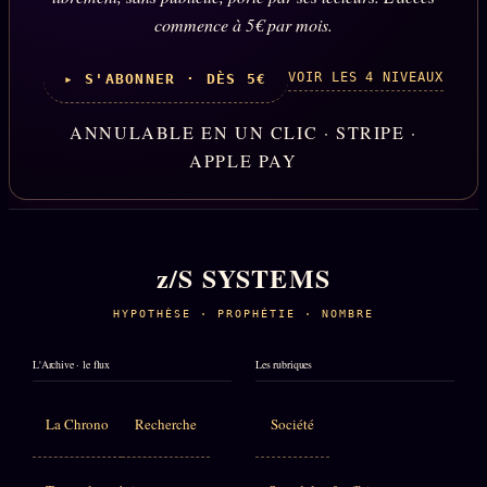
commence à 5€ par mois.
VOIR LES 4 NIVEAUX
▸ S'ABONNER · DÈS 5€
ANNULABLE EN UN CLIC · STRIPE ·
APPLE PAY
z/S SYSTEMS
HYPOTHÈSE · PROPHÉTIE · NOMBRE
L'Archive · le flux
Les rubriques
La Chrono
Recherche
Société