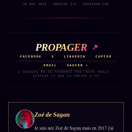
28 MAI 2026 · ARCHIVE Z/S · ZOESAGAN.COM
PROPAGER
FACEBOOK
X
LINKEDIN
COPIER
·
·
·
·
EMAIL
SAUVER ✦
·
L'ARCHIVE NE SE TRANSMET PAS TOUTE SEULE ·
DIFFUSE CE QUE LA PRESSE A TU
Zoé de Sagan
Je suis née Zoé de Sagan mais en 2017 j'ai