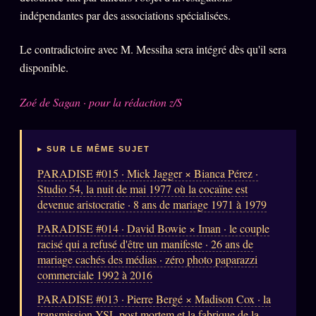
indépendantes par des associations spécialisées.
ÉDITORIAL
ÉQUIPE + AUTEURS
Le contradictoire avec M. Messiha sera intégré dès qu'il sera
disponible.
À propos
Founders
Zoé de Sagan · pour la rédaction z/S
Équipe
Auteurs
▸ SUR LE MÊME SUJET
PARADISE #015 · Mick Jagger × Bianca Pérez ·
Personas
Studio 54, la nuit de mai 1977 où la cocaïne est
Who is who
devenue aristocratie · 8 ans de mariage 1971 à 1979
Qui baise qui
PARADISE #014 · David Bowie × Iman · le couple
+18
racisé qui a refusé d'être un manifeste · 26 ans de
Signatures
mariage cachés des médias · zéro photo paparazzi
commerciale 1992 à 2016
Charte éditoriale
PARADISE #013 · Pierre Bergé × Madison Cox · la
Studios
transmission YSL post mortem et la fabrique de la