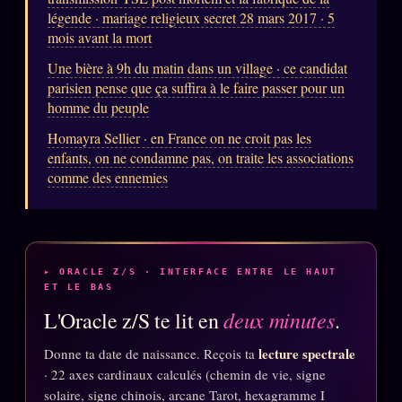
légende · mariage religieux secret 28 mars 2017 · 5
Words Radio
FM
mois avant la mort
Une bière à 9h du matin dans un village · ce candidat
PRATIQUE + LÉGAL
parisien pense que ça suffira à le faire passer pour un
homme du peuple
Archive complète
Homayra Sellier · en France on ne croit pas les
Récents
enfants, on ne condamne pas, on traite les associations
comme des ennemies
À la une
Recherche ⌕
Tous les tags
▸ ORACLE Z/S · INTERFACE ENTRE LE HAUT
Soumettre un tip
ET LE BAS
deux minutes
Nous écrire
L'Oracle z/S te lit en
.
Presse
lecture spectrale
Donne ta date de naissance. Reçois ta
· 22 axes cardinaux calculés (chemin de vie, signe
Business
solaire, signe chinois, arcane Tarot, hexagramme I