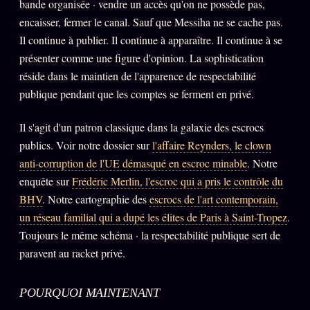
Catalogue
bande organisée · vendre un accès qu'on ne possède pas,
encaisser, fermer le canal. Sauf que Messiha ne se cache pas.
ZS Bundle
Il continue à publier. Il continue à apparaître. Il continue à se
Références
présenter comme une figure d'opinion. La sophistication
réside dans le maintien de l'apparence de respectabilité
publique pendant que les comptes se ferment en privé.
SOCIÉTÉ DES AMIS
LOI 1901
Il s'agit d'un patron classique dans la galaxie des escrocs
L'Association
★
publics. Voir notre dossier sur
l'affaire Reynders, le clown
S'abonner
anti-corruption de l'UE démasqué en escroc minable
. Notre
GRATUIT
enquête sur
Frédéric Merlin, l'escroc qui a pris le contrôle du
Cercle Privé
30€/M
BHV
. Notre cartographie des
escrocs de l'art contemporain,
Mécène
un réseau familial qui a dupé les élites de Paris à Saint-Tropez
.
Toujours le même schéma · la respectabilité publique sert de
Témoignages
85 000
paravent au racket privé.
Lectures des sœurs
Bienvenue nouveau membre
POURQUOI MAINTENANT
Manifeste pricing