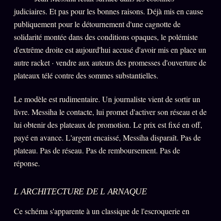
Oracle Anniversaire
judiciaires. Et pas pour les bonnes raisons. Déjà mis en cause
publiquement pour le détournement d'une cagnotte de
Oracle Carte du Jour
solidarité montée dans des conditions opaques, le polémiste
Oracle Algorithme
d'extrême droite est aujourd'hui accusé d'avoir mis en place un
Audit Social
autre racket · vendre aux auteurs des promesses d'ouverture de
plateaux télé contre des sommes substantielles.
LIVRES
TRILOGIE + 2
Le modèle est rudimentaire. Un journaliste vient de sortir un
livre. Messiha le contacte, lui promet d'activer son réseau et de
KÉTAMINE
2019
lui obtenir des plateaux de promotion. Le prix est fixé en off,
BRAQUAGE
payé en avance. L'argent encaissé, Messiha disparaît. Pas de
2021
plateau. Pas de réseau. Pas de remboursement. Pas de
SUSPECTE
2022
réponse.
Compte Suspendu
2024
Les Limites
L ARCHITECTURE DE L ARNAQUE
2025
Le procès Brigitte Macron
Ce schéma s'apparente à un classique de l'escroquerie en