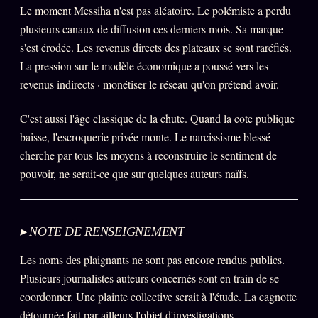
Le moment Messiha n'est pas aléatoire. Le polémiste a perdu
Se connecter
plusieurs canaux de diffusion ces derniers mois. Sa marque
s'est érodée. Les revenus directs des plateaux se sont raréfiés.
La pression sur le modèle économique a poussé vers les
Z/S SYSTEMS
LINEAGE 10 ANS
revenus indirects · monétiser le réseau qu'on prétend avoir.
z/S SYSTEMS
2026
C'est aussi l'âge classique de la chute. Quand la cote publique
BRAINS MODELS
baisse, l'escroquerie privée monte. Le narcissisme blessé
2017
cherche par tous les moyens à reconstruire le sentiment de
GENERIC ARCHITECTS
2018
pouvoir, ne serait-ce que sur quelques auteurs naïfs.
Archives SMK
26 TRANSM.
SMK Manifeste
▸ NOTE DE RENSEIGNEMENT
Gossip Manifeste
Les noms des plaignants ne sont pas encore rendus publics.
Gossip Pacte
Plusieurs journalistes auteurs concernés sont en train de se
Infofiction
coordonner. Une plainte collective serait à l'étude. La cagnotte
Prophétie confirmée
détournée fait par ailleurs l'objet d'investigations