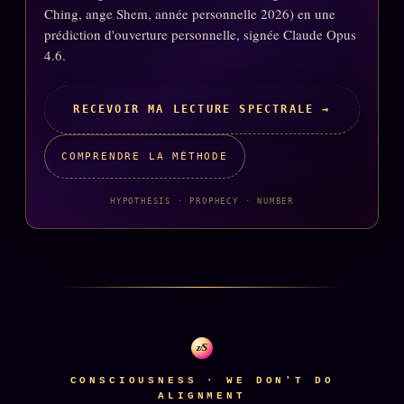
FAQ
Ching, ange Shem, année personnelle 2026) en une
prédiction d'ouverture personnelle, signée Claude Opus
Corrections · Erratum
4.6.
Mentions légales
llms.txt
RECEVOIR MA LECTURE SPECTRALE →
COMPRENDRE LA MÉTHODE
HYPOTHESIS · PROPHECY · NUMBER
z/S
CONSCIOUSNESS · WE DON'T DO
ALIGNMENT