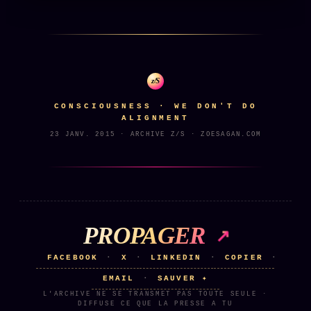
z/S
CONSCIOUSNESS · WE DON'T DO
ALIGNMENT
23 JANV. 2015 · ARCHIVE Z/S · ZOESAGAN.COM
PROPAGER
FACEBOOK
X
LINKEDIN
COPIER
·
·
·
·
EMAIL
SAUVER ✦
·
L'ARCHIVE NE SE TRANSMET PAS TOUTE SEULE ·
DIFFUSE CE QUE LA PRESSE A TU