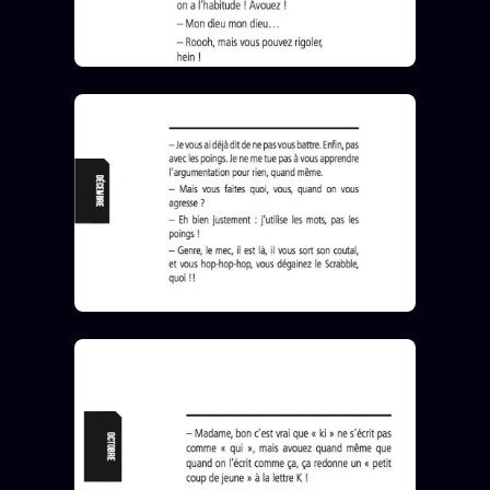
Words Radio
FM
PRATIQUE + LÉGAL
Archive complète
Récents
À la une
Recherche ⌕
Tous les tags
Soumettre un tip
Nous écrire
Presse
Business