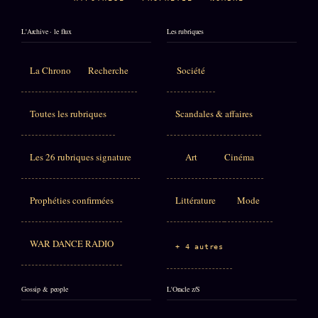
L'Archive · le flux
Les rubriques
La Chrono
Recherche
Société
Toutes les rubriques
Scandales & affaires
Les 26 rubriques signature
Art
Cinéma
Prophéties confirmées
Littérature
Mode
WAR DANCE RADIO
+ 4 autres
Gossip & people
L'Oracle z/S