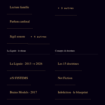
Lecture famille
+ 3 autres
Parfum cardinal
Sigil sonore
+ 4 autres
La Lignée · le réseau
Concepts & doctrines
La Lignée · 2013 → 2026
Les 15 doctrines
z/S SYSTEMS
Not Fiction
Brains Models · 2017
Infofiction · le blueprint