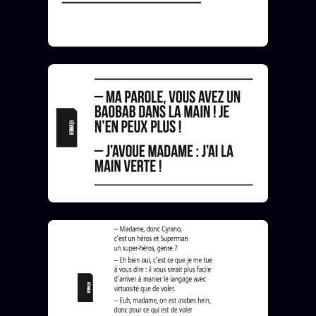
ÉDITORIAL
ÉQUIPE + AUTEURS
À propos
Founders
Équipe
Auteurs
Personas
Who is who
Qui baise qui
+18
Signatures
Charte éditoriale
Studios