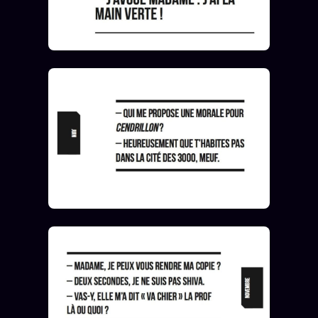
Catalogue
ZS Bundle
Références
SOCIÉTÉ DES AMIS
LOI 1901
L'Association
★
S'abonner
GRATUIT
Cercle Privé
30€/M
Mécène
Témoignages
85 000
Lectures des sœurs
Bienvenue nouveau membre
Manifeste pricing