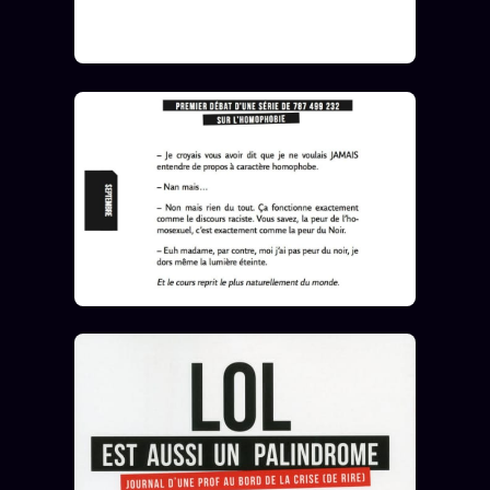
FAQ
Corrections · Erratum
Mentions légales
llms.txt