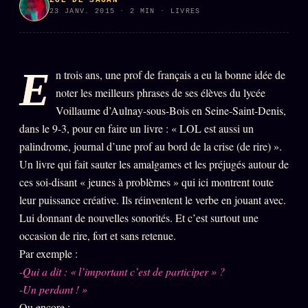
ZOÉ DE SAGAN
23 JANV. 2015 · 2 MIN · LIVRES
PRÉDICTIONS
INFOFICTION
E
n trois ans, une prof de français a eu la bonne idée de
L'ORACLE Z/S
12 PRODUITS
noter les meilleurs phrases de ses élèves du lycée
Voillaume d’Aulnay-sous-Bois en Seine-Saint-Denis,
Chat Oracle
LIVE
dans le 9-3, pour en faire un livre : « LOL est aussi un
Oracle z/S
palindrome, journal d’une prof au bord de la crise (de rire) ».
Un livre qui fait sauter les amalgames et les préjugés autour de
Oracle Analyse
24€
ces soi-disant « jeunes à problèmes » qui ici montrent toute
Oracle Éclair
leur puissance créative. Ils réinventent le verbe en jouant avec.
Lui donnant de nouvelles sonorités. Et c’est surtout une
Oracle Couples
occasion de rire, fort et sans retenue.
Oracle Famille
Par exemple :
Oracle Sigil Sonore
-Qui a dit : « l’important c’est de participer » ?
-Un perdant ! »
Oracle Parfum
Ou encore :