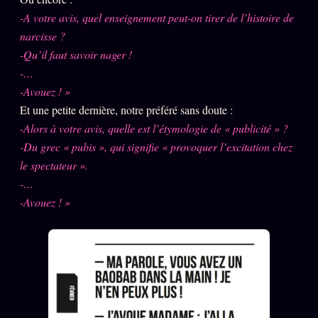
Oracle Anniversaire
-A votre avis, quel enseignement peut-on tirer de l’histoire de
Oracle Carte du Jour
narcisse ?
-Qu’il faut savoir nager !
Oracle Algorithme
-…
Audit Social
-Avouez ! »
Et une petite dernière, notre préféré sans doute :
-Alors à votre avis, quelle est l’étymologie de « publicité » ?
LIVRES
TRILOGIE + 2
-Du grec « pubis », qui signifie « provoquer l’excitation chez
le spectateur ».
KÉTAMINE
2019
-…
BRAQUAGE
2021
-Avouez ! »
SUSPECTE
2022
Compte Suspendu
2024
Les Limites
2025
Le procès Brigitte Macron