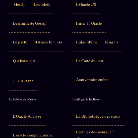
Gossip
Les briefs
L'Oracle z/S
Le manifeste Gossip
Parler à l'Oracle
Le pacte
Balance ton info
L'algorithme
Insights
Qui baise qui
La Carte du jour
Anniversaire enfant
+ 1 autres
Le Cabinet de l'Oracle
La trilogie & les livres
L'Oracle Analyse
La Bibliothèque des sœurs
Lectures des sœurs · 27
L'oracle computationnel
chroniques