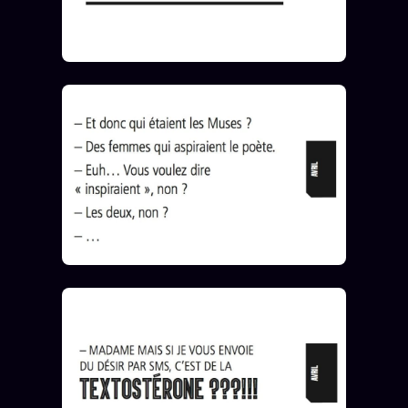
Se connecter
Z/S SYSTEMS
LINEAGE 10 ANS
z/S SYSTEMS
2026
BRAINS MODELS
2017
GENERIC ARCHITECTS
2018
Archives SMK
26 TRANSM.
SMK Manifeste
Gossip Manifeste
Gossip Pacte
Infofiction
Prophétie confirmée