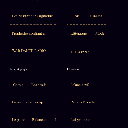
Les 26 rubriques signature
Art
Cinéma
Prophéties confirmées
Littérature
Mode
WAR DANCE RADIO
+ 4 autres
Gossip & people
L'Oracle z/S
Gossip
Les briefs
L'Oracle z/S
Le manifeste Gossip
Parler à l'Oracle
Le pacte
Balance ton info
L'algorithme