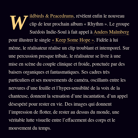
PRÉDICTIONS
INFOFICTION
W
ildbirds & Peacedrums
, révèlent enfin le nouveau
clip de leur prochain album « Rhythm ». Le groupe
Suédois Indie-Soul à fait appel à
Anders Malmberg
L'ORACLE Z/S
12 PRODUITS
pour illustrer le single
« Keep Some Hope »
. Fidèle à lui
même, le réalisateur réalise un clip troublant et intemporel. Sur
Chat Oracle
LIVE
une percussion presque tribale, le réalisateur se livre à une
mise en scène du couple clinique et froide, ponctuée par des
Oracle z/S
baisers organiques et fantasmatiques. Ses cadres très
Oracle Analyse
24€
particuliers et ses mouvements de caméra, oscillants entre les
Oracle Éclair
nervures d’une feuille et l’hyper-sensiblité de la voix de la
chanteuse, donnent la sensation d’une incantation, d’un appel
Oracle Couples
désespéré pour rester en vie. Des images qui donnent
Oracle Famille
l’impression de flotter, de rester au dessus du monde, une
véritable lutte visuelle entre l’effacement des corps et le
Oracle Sigil Sonore
mouvement du temps.
Oracle Parfum