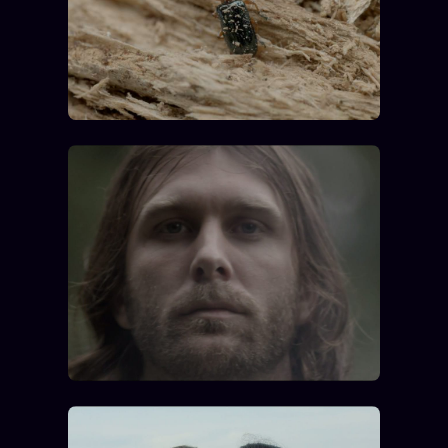
Se connecter
Z/S SYSTEMS
LINEAGE 10 ANS
z/S SYSTEMS
2026
BRAINS MODELS
2017
GENERIC ARCHITECTS
2018
Archives SMK
26 TRANSM.
SMK Manifeste
Gossip Manifeste
Gossip Pacte
Infofiction
Prophétie confirmée