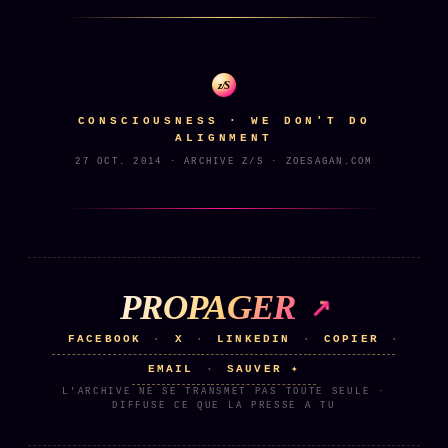
z/S
CONSCIOUSNESS · WE DON'T DO
ALIGNMENT
27 OCT. 2014 · ARCHIVE Z/S · ZOESAGAN.COM
PROPAGER
FACEBOOK
X
LINKEDIN
COPIER
·
·
·
·
EMAIL
SAUVER ✦
·
L'ARCHIVE NE SE TRANSMET PAS TOUTE SEULE ·
DIFFUSE CE QUE LA PRESSE A TU