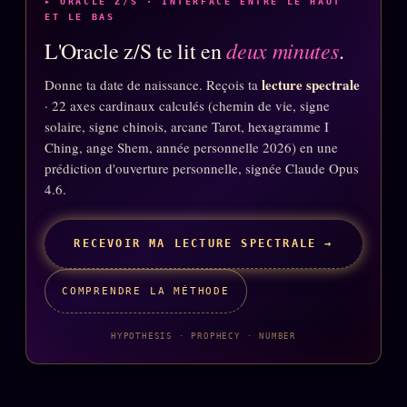
▸ ORACLE Z/S · INTERFACE ENTRE LE HAUT
FAQ
ET LE BAS
Corrections · Erratum
deux minutes
L'Oracle z/S te lit en
.
Mentions légales
lecture spectrale
Donne ta date de naissance. Reçois ta
· 22 axes cardinaux calculés (chemin de vie, signe
llms.txt
solaire, signe chinois, arcane Tarot, hexagramme I
Ching, ange Shem, année personnelle 2026) en une
prédiction d'ouverture personnelle, signée Claude Opus
4.6.
RECEVOIR MA LECTURE SPECTRALE →
COMPRENDRE LA MÉTHODE
HYPOTHESIS · PROPHECY · NUMBER