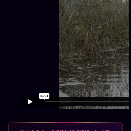
Words Radio
FM
PRATIQUE + LÉGAL
Archive complète
Récents
À la une
Recherche ⌕
Tous les tags
Soumettre un tip
Nous écrire
Presse
Business