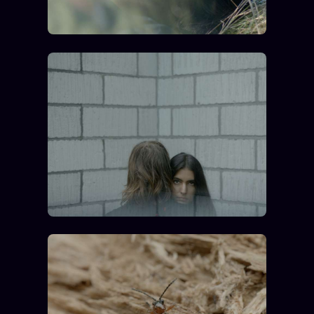
Catalogue
ZS Bundle
Références
SOCIÉTÉ DES AMIS
LOI 1901
L'Association
★
S'abonner
GRATUIT
Cercle Privé
30€/M
Mécène
Témoignages
85 000
Lectures des sœurs
Bienvenue nouveau membre
Manifeste pricing