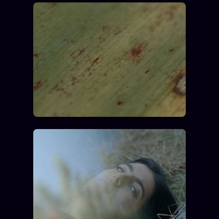
Oracle Anniversaire
Oracle Carte du Jour
Oracle Algorithme
Audit Social
LIVRES
TRILOGIE + 2
KÉTAMINE
2019
BRAQUAGE
2021
SUSPECTE
2022
Compte Suspendu
2024
Les Limites
2025
Le procès Brigitte Macron