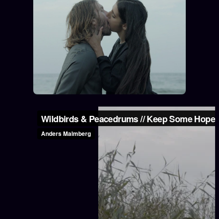
ÉDITORIAL
ÉQUIPE + AUTEURS
À propos
Founders
Équipe
Auteurs
Personas
Who is who
Qui baise qui
+18
Signatures
Charte éditoriale
Studios