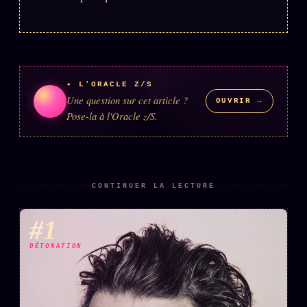
ÉDITORIAL
ÉQUIPE + AUTEURS
À propos
✦ L'ORACLE Z/S
Founders
Une question sur cet article ?
OUVRIR →
Pose-la à l'Oracle z/S.
Équipe
Auteurs
Personas
CONTINUER LA LECTURE
Who is who
Qui baise qui
#1
+18
Signatures
DÉTONATION
Charte éditoriale
Studios