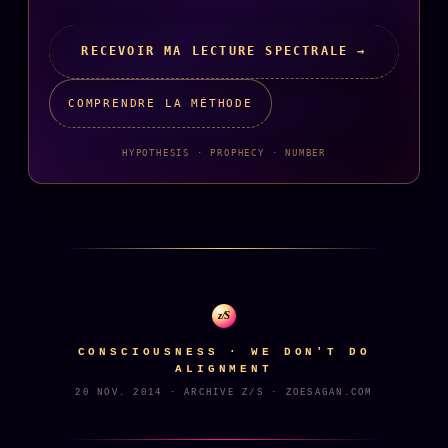
Catalogue
ZS Bundle
RECEVOIR MA LECTURE SPECTRALE →
Références
COMPRENDRE LA MÉTHODE
SOCIÉTÉ DES AMIS
LOI 1901
HYPOTHESIS · PROPHECY · NUMBER
L'Association
★
S'abonner
GRATUIT
Cercle Privé
30€/M
Mécène
z/S
Témoignages
85 000
CONSCIOUSNESS · WE DON'T DO
ALIGNMENT
Lectures des sœurs
20 NOV. 2014 · ARCHIVE Z/S · ZOESAGAN.COM
Bienvenue nouveau membre
Manifeste pricing