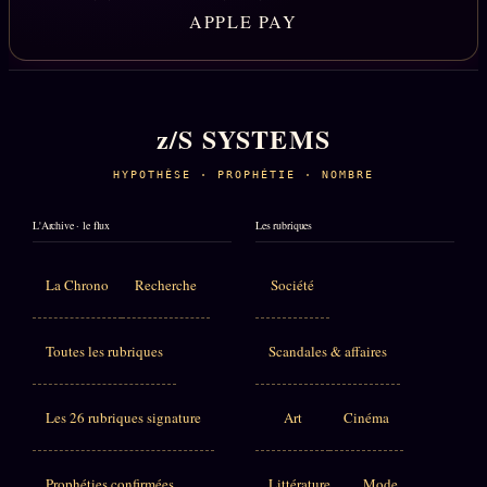
APPLE PAY
z/S SYSTEMS
HYPOTHÈSE · PROPHÉTIE · NOMBRE
L'Archive · le flux
Les rubriques
La Chrono
Recherche
Société
Toutes les rubriques
Scandales & affaires
Les 26 rubriques signature
Art
Cinéma
Prophéties confirmées
Littérature
Mode