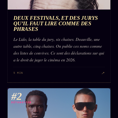
Words Radio
FM
DEUX FESTIVALS, ET DES JURYS
QU’IL FAUT LIRE COMME DES
PRATIQUE + LÉGAL
PHRASES
Archive complète
Le Lido, la table du jury, six chaises. Deauville, une
Récents
autre table, cinq chaises. On publie ces noms comme
des listes de convives. Ce sont des déclarations sur qui
À la une
a le droit de juger le cinéma en 2026.
Recherche ⌕
Tous les tags
↗
5 MIN
Soumettre un tip
Nous écrire
#2
Presse
DÉTONATION
Business