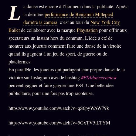
L
a danse est encore à l’honneur dans la publicité. Après
PRÉDICTIONS
INFOFICTION
la dernière
performance de Benjamin Millepied
derrière la caméra
, c’est au tour du
New York City
Ballet
de collaborer avec la marque
Playstation
pour offrir aux
L'ORACLE Z/S
12 PRODUITS
spectateurs un instant hors du commun. L’idée a été de
montrer aux joueurs comment faire une danse de la victoire
Chat Oracle
quand ils gagnent à un jeu de sport, de guerre ou de
LIVE
plateformes.
Oracle z/S
En parallèle, les joueurs qui partagent leur propre danse de la
Oracle Analyse
24€
victoire sur Instagram avec le hashtag
#PS4dancecontest
peuvent gagner et faire gagner une PS4. Une belle idée
Oracle Éclair
publicitaire, pour une fois pas trop racoleuse.
Oracle Couples
Oracle Famille
https://www.youtube.com/watch?v=qS6pyWAW79k
Oracle Sigil Sonore
https://www.youtube.com/watch?v=5GxTV5tLTYM
Oracle Parfum