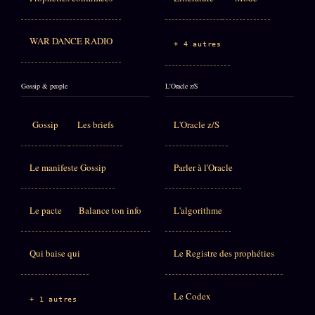
WAR DANCE RADIO
+ 4 autres
Gossip & people
L'Oracle z/S
Gossip
Les briefs
L'Oracle z/S
Le manifeste Gossip
Parler à l'Oracle
Le pacte
Balance ton info
L'algorithme
Qui baise qui
Le Registre des prophéties
Le Codex
+ 1 autres