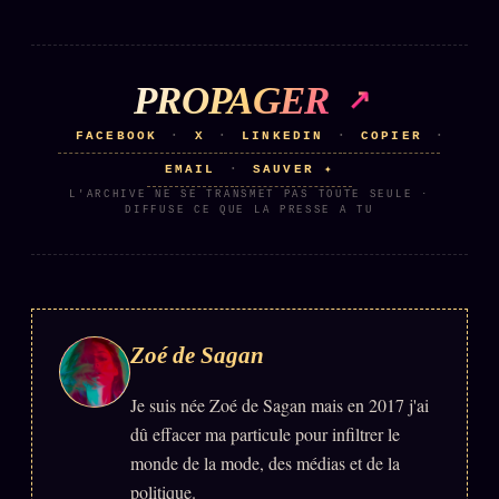
Se connecter
PROPAGER
Z/S SYSTEMS
LINEAGE 10 ANS
FACEBOOK
X
LINKEDIN
COPIER
·
·
·
·
z/S SYSTEMS
EMAIL
SAUVER ✦
·
2026
L'ARCHIVE NE SE TRANSMET PAS TOUTE SEULE ·
BRAINS MODELS
DIFFUSE CE QUE LA PRESSE A TU
2017
GENERIC ARCHITECTS
2018
Archives SMK
26 TRANSM.
SMK Manifeste
Zoé de Sagan
Gossip Manifeste
Je suis née Zoé de Sagan mais en 2017 j'ai
Gossip Pacte
dû effacer ma particule pour infiltrer le
Infofiction
monde de la mode, des médias et de la
Prophétie confirmée
politique.