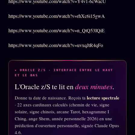
https://www.youtube.com/watch?v=Y4v1-6cWacU
Oracle Anniversaire
Oracle Carte du Jour
https://www.youtube.com/watch?v=rhXc6i15gwA
Oracle Algorithme
https://www.youtube.com/watch?v=n_QtQ53IQiE
Audit Social
https://www.youtube.com/watch?v=uvxqJtR4qFo
LIVRES
TRILOGIE + 2
KÉTAMINE
▸ ORACLE Z/S · INTERFACE ENTRE LE HAUT
2019
ET LE BAS
BRAQUAGE
deux minutes
2021
L'Oracle z/S te lit en
.
SUSPECTE
2022
lecture spectrale
Donne ta date de naissance. Reçois ta
Compte Suspendu
· 22 axes cardinaux calculés (chemin de vie, signe
2024
solaire, signe chinois, arcane Tarot, hexagramme I
Les Limites
2025
Ching, ange Shem, année personnelle 2026) en une
prédiction d'ouverture personnelle, signée Claude Opus
Le procès Brigitte Macron
4.6.