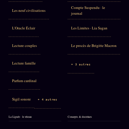
Compte Suspendu · le
Les neuf civilisations
journal
L'Oracle Éclair
Les Limites · Lia Sagan
Lecture couples
Le procès de Brigitte Macron
Lecture famille
+ 3 autres
Parfum cardinal
Sigil sonore
+ 4 autres
La Lignée · le réseau
Concepts & doctrines