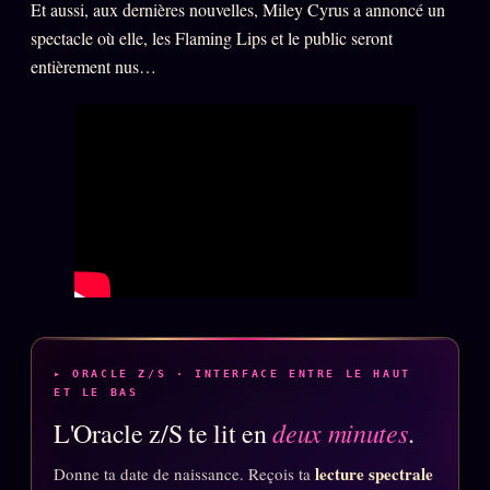
Et aussi, aux dernières nouvelles, Miley Cyrus a annoncé un
Oracle Anniversaire
spectacle où elle, les Flaming Lips et le public seront
Oracle Carte du Jour
entièrement nus…
Oracle Algorithme
Audit Social
LIVRES
TRILOGIE + 2
KÉTAMINE
2019
BRAQUAGE
2021
SUSPECTE
2022
Compte Suspendu
▸ ORACLE Z/S · INTERFACE ENTRE LE HAUT
2024
ET LE BAS
Les Limites
2025
deux minutes
L'Oracle z/S te lit en
.
Le procès Brigitte Macron
lecture spectrale
Donne ta date de naissance. Reçois ta