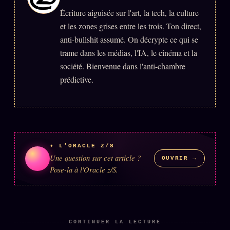
Écriture aiguisée sur l'art, la tech, la culture
et les zones grises entre les trois. Ton direct,
ÉDITORIAL
ÉQUIPE + AUTEURS
anti-bullshit assumé. On décrypte ce qui se
trame dans les médias, l'IA, le cinéma et la
À propos
société. Bienvenue dans l'anti-chambre
Founders
prédictive.
Équipe
Auteurs
Personas
Who is who
✦ L'ORACLE Z/S
Une question sur cet article ?
OUVRIR →
Qui baise qui
Pose-la à l'Oracle z/S.
+18
Signatures
Charte éditoriale
Studios
CONTINUER LA LECTURE