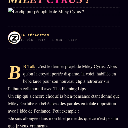
L'ARCHIVE
↗
N
✉ INSCRIPTION À LA NEWSLETTER
LA RÉDACTION
16 DÉC. 2015 · 1 MIN · CLIP
Rubriques éditoriales
10 088 articles
TOUTES LES RUBRIQUES →
B
B Talk,
c’est le dernier projet de Miley Cyrus. Alors
qu’on la croyait portée disparue, la voici, habillée en
DÉTONATIONS
POLITIQUE
bébé tarée pour son nouveau clip à retrouver sur
l’album collaboratif avec The Flaming Lips.
BUREAU DE
RENSEIGNEMENT
TENDANCES
Un clip qui a encore choqué la bien-pensance étant donné que
Miley s’exhibe en bébé avec des paroles en totale opposition
MACRONLEAKS
SCANDALES
avec l’idée de l’enfance. Petit exemple :
«Je suis allongée dans mon lit et je me dis que ce n’est pas lui
ALT NEWS
GOSSIP
que je veux vraiment»