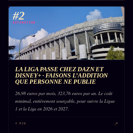
FAQ
#2
Corrections · Erratum
DÉTONATION
Mentions légales
llms.txt
LA LIGA PASSE CHEZ DAZN ET
DISNEY+ · FAISONS L’ADDITION
QUE PERSONNE NE PUBLIE
26,98 euros par mois, 323,76 euros par an. Le coût
minimal, entièrement sourçable, pour suivre la Ligue
1 et la Liga en 2026 et 2027.
↗
4 MIN