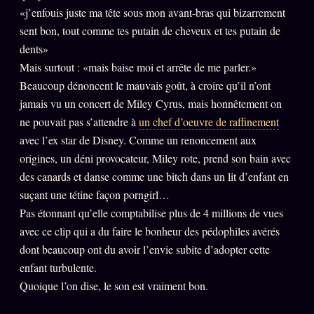
«j’enfouis juste ma tête sous mon avant-bras qui bizarrement
PRÉDICTIONS
INFOFICTION
sent bon, tout comme tes putain de cheveux et tes putain de
dents»
Mais surtout : «mais baise moi et arrête de me parler.»
Beaucoup dénoncent le mauvais goût, à croire qu’il n’ont
L'ORACLE Z/S
12 PRODUITS
jamais vu un concert de Miley Cyrus, mais honnêtement on
Chat Oracle
ne pouvait pas s’attendre à
un chef d’oeuvre de raffinement
LIVE
avec l’ex star de Disney. Comme un renoncement aux
Oracle z/S
origines, un déni provocateur, Miley rote, prend son bain avec
Oracle Analyse
24€
des canards et danse comme une bitch dans un lit d’enfant en
suçant une tétine façon porngirl…
Oracle Éclair
Pas étonnant qu’elle comptabilise plus de 4 millions de vues
Oracle Couples
avec ce clip qui a du faire le bonheur des pédophiles avérés
Oracle Famille
dont beaucoup ont du avoir l’envie subite d’adopter cette
enfant turbulente.
Oracle Sigil Sonore
Quoique l’on dise, le son est vraiment bon.
Oracle Parfum