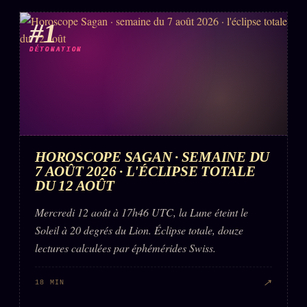
Words Radio
FM
#1
DÉTONATION
PRATIQUE + LÉGAL
Archive complète
Récents
À la une
HOROSCOPE SAGAN · SEMAINE DU
Recherche ⌕
7 AOÛT 2026 · L'ÉCLIPSE TOTALE
DU 12 AOÛT
Tous les tags
Mercredi 12 août à 17h46 UTC, la Lune éteint le
Soumettre un tip
Soleil à 20 degrés du Lion. Éclipse totale, douze
Nous écrire
lectures calculées par éphémérides Swiss.
Presse
↗
18 MIN
Business