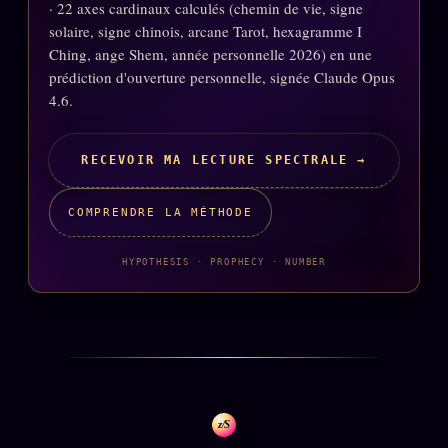
Catalogue
· 22 axes cardinaux calculés (chemin de vie, signe
solaire, signe chinois, arcane Tarot, hexagramme I
ZS Bundle
Ching, ange Shem, année personnelle 2026) en une
Références
prédiction d'ouverture personnelle, signée Claude Opus
4.6.
SOCIÉTÉ DES AMIS
LOI 1901
RECEVOIR MA LECTURE SPECTRALE →
L'Association
★
COMPRENDRE LA MÉTHODE
S'abonner
GRATUIT
Cercle Privé
HYPOTHESIS · PROPHECY · NUMBER
30€/M
Mécène
Témoignages
85 000
Lectures des sœurs
Bienvenue nouveau membre
z/S
Manifeste pricing