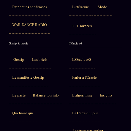
Prophéties confirmées
Littérature
Mode
WAR DANCE RADIO
+ 4 autres
Gossip & people
L'Oracle z/S
Gossip
Les briefs
L'Oracle z/S
Le manifeste Gossip
Parler à l'Oracle
Le pacte
Balance ton info
L'algorithme
Insights
Qui baise qui
La Carte du jour
Anniversaire enfant