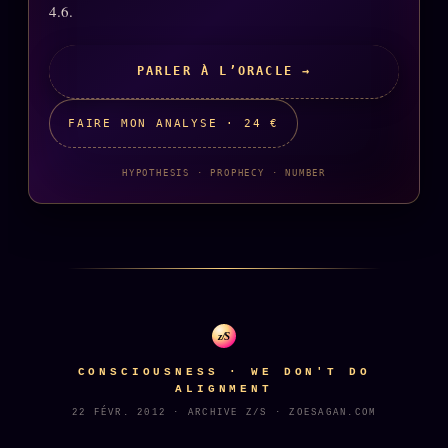
FAQ
4.6.
Corrections · Erratum
PARLER À L’ORACLE →
Mentions légales
llms.txt
FAIRE MON ANALYSE · 24 €
HYPOTHESIS · PROPHECY · NUMBER
z/S
CONSCIOUSNESS · WE DON'T DO
ALIGNMENT
22 FÉVR. 2012 · ARCHIVE Z/S · ZOESAGAN.COM