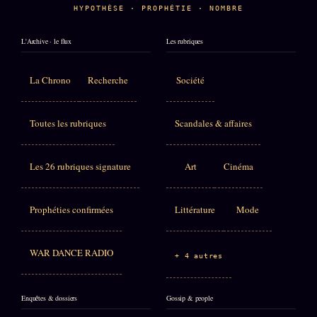
HYPOTHÈSE · PROPHÉTIE · NOMBRE
L'Archive · le flux
Les rubriques
La Chrono
Recherche
Société
Toutes les rubriques
Scandales & affaires
Les 26 rubriques signature
Art
Cinéma
Prophéties confirmées
Littérature
Mode
WAR DANCE RADIO
+ 4 autres
Enquêtes & dossiers
Gossip & people