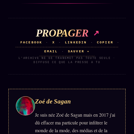
PROPAGER
FACEBOOK
X
LINKEDIN
COPIER
·
·
·
·
EMAIL
SAUVER ✦
·
L'ARCHIVE NE SE TRANSMET PAS TOUTE SEULE ·
DIFFUSE CE QUE LA PRESSE A TU
Zoé de Sagan
Je suis née Zoé de Sagan mais en 2017 j'ai
dû effacer ma particule pour infiltrer le
monde de la mode, des médias et de la