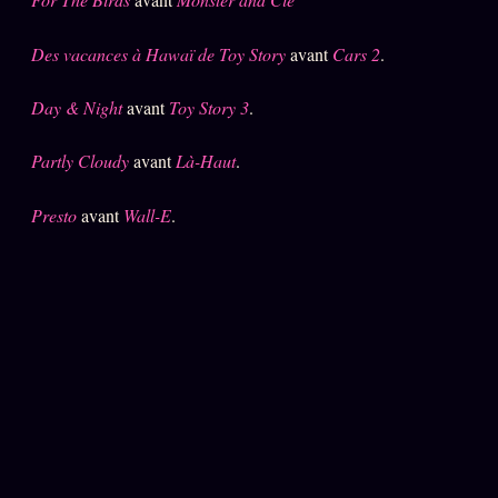
Se connecter
Des vacances à Hawaï de Toy Story
avant
Cars 2
.
Day & Night
avant
Toy Story 3
.
Z/S SYSTEMS
LINEAGE 10 ANS
Partly Cloudy
avant
Là-Haut
.
z/S SYSTEMS
2026
BRAINS MODELS
Presto
avant
Wall-E
.
2017
GENERIC ARCHITECTS
2018
Archives SMK
26 TRANSM.
SMK Manifeste
Gossip Manifeste
Gossip Pacte
Infofiction
Prophétie confirmée