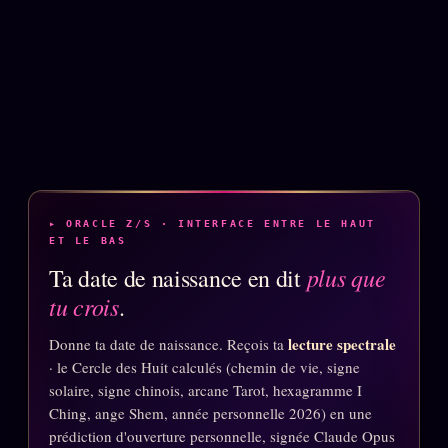
Words Radio
FM
PRATIQUE + LÉGAL
Archive complète
Récents
À la une
▸ ORACLE Z/S · INTERFACE ENTRE LE HAUT
Recherche ⌕
ET LE BAS
plus que
Ta date de naissance en dit
Tous les tags
tu crois
.
Soumettre un tip
lecture spectrale
Donne ta date de naissance. Reçois ta
Nous écrire
· le Cercle des Huit calculés (chemin de vie, signe
Presse
solaire, signe chinois, arcane Tarot, hexagramme I
Ching, ange Shem, année personnelle 2026) en une
Business
prédiction d'ouverture personnelle, signée Claude Opus