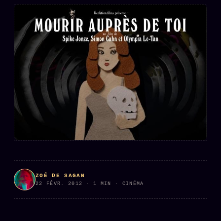
L'ARCHIVE
↗
N
✉ INSCRIPTION À LA NEWSLETTER
Rubriques éditoriales
10 088 articles
TOUTES LES RUBRIQUES →
DÉTONATIONS
POLITIQUE
BUREAU DE
RENSEIGNEMENT
TENDANCES
ZOÉ DE SAGAN
MACRONLEAKS
SCANDALES
22 FÉVR. 2012 · 1 MIN · CINÉMA
ALT NEWS
GOSSIP