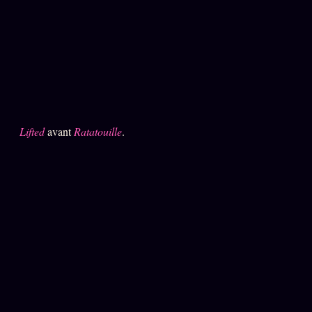
ÉDITORIAL
ÉQUIPE + AUTEURS
À propos
Founders
Équipe
Lifted
avant
Ratatouille
.
Auteurs
Personas
Who is who
Qui baise qui
+18
Signatures
Charte éditoriale
Studios