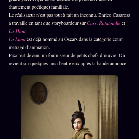
Oracle Anniversaire
(hautement poétique) familiale.
Le réalisateur n’est pas tout à fait un inconnu. Enrico Casarosa
Oracle Carte du Jour
a travaillé en tant que storyboardeur sur
Cars
,
Ratatouille
et
Oracle Algorithme
Là-Haut
.
Audit Social
La Luna
est déjà nommé au Oscars dans la catégorie court
métrage d’animation.
Pixar est devenu un fournisseur de petits chefs-d’œuvre. On
LIVRES
TRILOGIE + 2
revient sur quelques-uns d’entre eux après la bande annonce.
KÉTAMINE
2019
BRAQUAGE
2021
SUSPECTE
2022
Compte Suspendu
2024
Les Limites
2025
Le procès Brigitte Macron