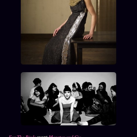
Catalogue
ZS Bundle
Références
SOCIÉTÉ DES AMIS
LOI 1901
L'Association
★
S'abonner
GRATUIT
Cercle Privé
30€/M
Mécène
Témoignages
85 000
Lectures des sœurs
Bienvenue nouveau membre
For The Birds
avant
Monster and Cie
Manifeste pricing