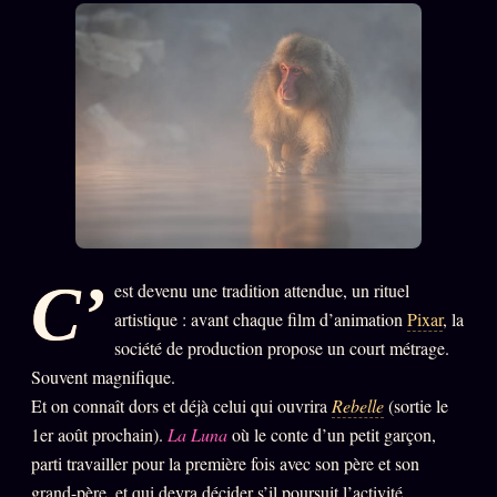
PRÉDICTIONS
INFOFICTION
L'ORACLE Z/S
12 PRODUITS
Chat Oracle
LIVE
Oracle z/S
Oracle Analyse
24€
C’
est devenu une tradition attendue, un rituel
Oracle Éclair
artistique : avant chaque film d’animation
Pixar
, la
société de production propose un court métrage.
Oracle Couples
Souvent magnifique.
Oracle Famille
Et on connaît dors et déjà celui qui ouvrira
Rebelle
(sortie le
Oracle Sigil Sonore
1er août prochain).
La Luna
où le conte d’un petit garçon,
parti travailler pour la première fois avec son père et son
Oracle Parfum
grand-père, et qui devra décider s’il poursuit l’activité