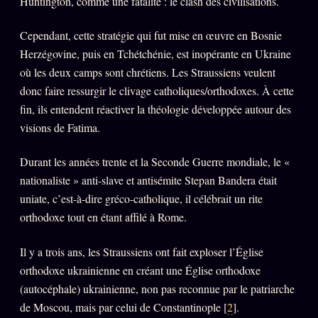
Huntington, comme une fatalité : le clash des civilisations.
Oracle Anniversaire
Cependant, cette stratégie qui fut mise en œuvre en Bosnie
Oracle Carte du Jour
Herzégovine, puis en Tchétchénie, est inopérante en Ukraine
Oracle Algorithme
où les deux camps sont chrétiens. Les Straussiens veulent
Audit Social
donc faire ressurgir le clivage catholiques/orthodoxes. À cette
fin, ils entendent réactiver la théologie développée autour des
visions de Fatima.
LIVRES
TRILOGIE + 2
Durant les années trente et la Seconde Guerre mondiale, le «
KÉTAMINE
2019
nationaliste » anti-slave et antisémite Stepan Bandera était
BRAQUAGE
uniate, c’est-à-dire gréco-catholique, il célébrait un rite
2021
orthodoxe tout en étant affilé à Rome.
SUSPECTE
2022
Compte Suspendu
2024
Il y a trois ans, les Straussiens ont fait exploser l’Église
orthodoxe ukrainienne en créant une Église orthodoxe
Les Limites
2025
(autocéphale) ukrainienne, non pas reconnue par le patriarche
Le procès Brigitte Macron
de Moscou, mais par celui de Constantinople [
2
].