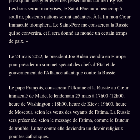
provoquant des guerres et des persécutions contre l’Église.
Les bons seront martyrisés, le Saint-Père aura beaucoup à
Se connecter
souffrir, plusieurs nations seront anéanties. À la fin mon Cœur
Immaculé triomphera. Le Saint-Père me consacrera la Russie
qui se convertira, et il sera donné au monde un certain temps
Z/S SYSTEMS
LINEAGE 10 ANS
de paix. »
z/S SYSTEMS
2026
Le 24 mars 2022, le président Joe Biden viendra en Europe
BRAINS MODELS
2017
pour présider un sommet spécial des chefs d’État et de
GENERIC ARCHITECTS
gouvernement de l’Alliance atlantique contre la Russie.
2018
Archives SMK
26 TRANSM.
Le pape François, consacrera l’Ukraine et la Russie au Cœur
SMK Manifeste
immaculé de Marie, le lendemain 25 mars à 17h00 (12h00,
heure de Washington ; 18h00, heure de Kiev ; 19h00, heure
Gossip Manifeste
de Moscou), selon les vœux des voyants de Fatima. La Russie
Gossip Pacte
sera présentée, selon le message de Fatima, comme le fauteur
Infofiction
de trouble. Lutter contre elle deviendra un devoir religieux
pour les catholiques.
Prophétie confirmée