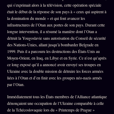
qui s’exprimait alors à la télévision, cette opération spéciale
Words Radio
FM
était le début de la réponse de son pays à « ceux qui aspirent à
la domination du monde » et qui font avancer les
PRATIQUE + LÉGAL
infrastructures de l’Otan aux portes de son pays. Durant cette
longue intervention, il a résumé la manière dont l’Otan a
Archive complète
détruit la Yougoslavie sans autorisation du Conseil de sécurité
Récents
des Nations-Unies, allant jusqu’à bombarder Belgrade en
1999. Puis il a parcouru les destructions des États-Unis au
À la une
Moyen-Orient, en Iraq, en Libye et en Syrie. Ce n’est qu’après
Recherche ⌕
ce long exposé qu’il a annoncé avoir envoyé ses troupes en
Tous les tags
Ukraine avec la double mission de détruire les forces armées
liées à l’Otan et d’en finir avec les groupes néo-nazis armés
Soumettre un tip
par l’Otan.
Nous écrire
Immédiatement tous les États membres de l’Alliance atlantique
Presse
dénonçaient une occupation de l’Ukraine comparable à celle
Business
de la Tchécoslovaquie lors du « Printemps de Prague »