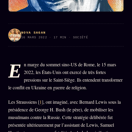
PRÉDICTIONS
INFOFICTION
NOVA SAGAN
L'ORACLE Z/S
12 PRODUITS
16 MARS 2022 · 17 MIN · SOCIÉTÉ
Chat Oracle
LIVE
Oracle z/S
E
n marge du sommet sino-US de Rome, le 15 mars
Oracle Analyse
2022, les États-Unis ont exercé de très fortes
24€
pressions sur le Saint-Siège. Ils entendent transformer
Oracle Éclair
le conflit en Ukraine en guerre de religion.
Oracle Couples
Les Straussiens [
1
], ont imaginé, avec Bernard Lewis sous la
Oracle Famille
présidence de George H. Bush (le père), de mobiliser les
Oracle Sigil Sonore
musulmans contre la Russie. Cette stratégie délibérée fut
présentée ultérieurement par l’assistant de Lewis, Samuel
Oracle Parfum