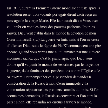
Catalogue
En 1917, durant la Première Guerre mondiale et juste après la
ZS Bundle
révolution russe, trois voyants portugais dirent avoir reçu un
Références
message de la vierge Marie. Elle leur aurait dit : « Vous avez
vu l’enfer où vont les âmes des pauvres pécheurs. Pour les
sauver, Dieu veut établir dans le monde la dévotion de mon
SOCIÉTÉ DES AMIS
LOI 1901
Cœur Immaculé. (…) La guerre va finir, mais si l’on ne cesse
d’offenser Dieu, sous le règne de Pie XI commencera une pire
L'Association
★
encore. Quand vous verrez une nuit illuminée par une lumière
S'abonner
GRATUIT
inconnue, sachez que c’est le grand signe que Dieu vous
Cercle Privé
donne qu’il va punir le monde de ses crimes, par le moyen de
30€/M
la guerre, de la famine et des persécutions contre l’Église et le
Mécène
Saint-Père. Pour empêcher cela, je viendrai demander la
Témoignages
consécration de la Russie à mon Cœur immaculé et la
85 000
communion réparatrice des premiers samedis du mois. Si l’on
Lectures des sœurs
écoute mes demandes, la Russie se convertira et l’on aura la
Bienvenue nouveau membre
paix ; sinon, elle répandra ses erreurs à travers le monde,
Manifeste pricing