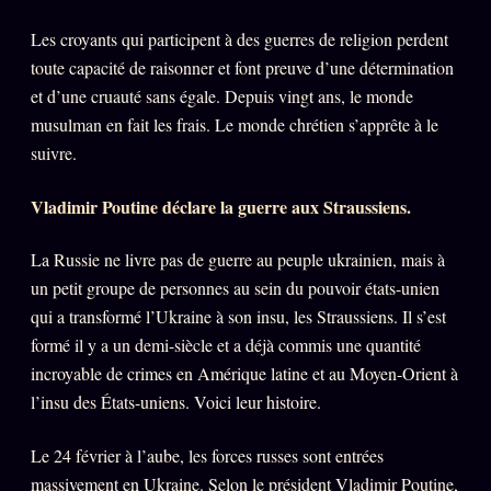
Les croyants qui participent à des guerres de religion perdent
ÉDITORIAL
ÉQUIPE + AUTEURS
toute capacité de raisonner et font preuve d’une détermination
et d’une cruauté sans égale. Depuis vingt ans, le monde
À propos
musulman en fait les frais. Le monde chrétien s’apprête à le
suivre.
Founders
Équipe
Vladimir Poutine déclare la guerre aux Straussiens.
Auteurs
La Russie ne livre pas de guerre au peuple ukrainien, mais à
Personas
un petit groupe de personnes au sein du pouvoir états-unien
Who is who
qui a transformé l’Ukraine à son insu, les Straussiens. Il s’est
formé il y a un demi-siècle et a déjà commis une quantité
Qui baise qui
+18
incroyable de crimes en Amérique latine et au Moyen-Orient à
Signatures
l’insu des États-uniens. Voici leur histoire.
Charte éditoriale
Le 24 février à l’aube, les forces russes sont entrées
Studios
massivement en Ukraine. Selon le président Vladimir Poutine,