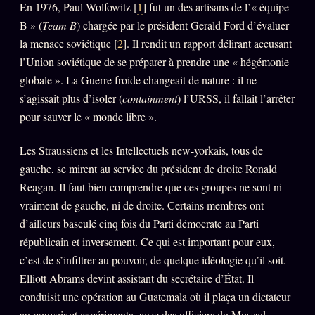
En 1976, Paul Wolfowitz [
1
] fut un des artisans de l’« équipe
B » (
Team B
) chargée par le président Gerald Ford d’évaluer
la menace soviétique [
2
]. Il rendit un rapport délirant accusant
l’Union soviétique de se préparer à prendre une « hégémonie
globale ». La Guerre froide changeait de nature : il ne
s’agissait plus d’isoler (
containment
) l’URSS, il fallait l’arrêter
pour sauver le « monde libre ».
Les Straussiens et les Intellectuels new-yorkais, tous de
gauche, se mirent au service du président de droite Ronald
Reagan. Il faut bien comprendre que ces groupes ne sont ni
vraiment de gauche, ni de droite. Certains membres ont
d’ailleurs basculé cinq fois du Parti démocrate au Parti
républicain et inversement. Ce qui est important pour eux,
c’est de s’infiltrer au pouvoir, de quelque idéologie qu’il soit.
Elliott Abrams devint assistant du secrétaire d’État. Il
conduisit une opération au Guatemala où il plaça un dictateur
au pouvoir et expérimenta, avec des officiers du Mossad