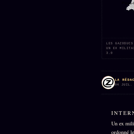
Oracle
Algorithme
Audit
Social
LES GAZODUCS
UN EX MILITA
3.0
LA RÉDA
04 JUIL.
INTER
Un ex mili
ordonné le