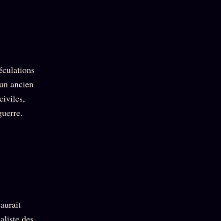
éculations
 un ancien
civiles,
guerre.
aurait
aliste des