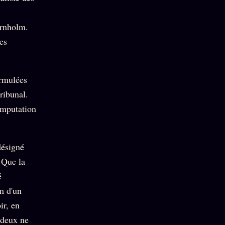
ornholm.
es
ormulées
ribunal.
imputation
désigné
 Que la
é
m d'un
ir, en
 deux ne