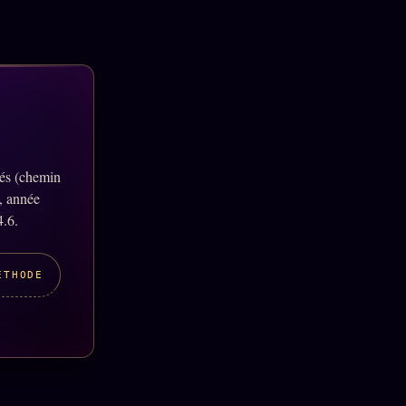
lés (chemin
, année
4.6.
ÉTHODE