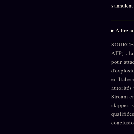
s'annulent
▸ À lire a
SOURCES ·
AFP) : la
pour atta
d'explosi
en Italie
autorités
Stream e
skipper, 
qualifiée
conclusio