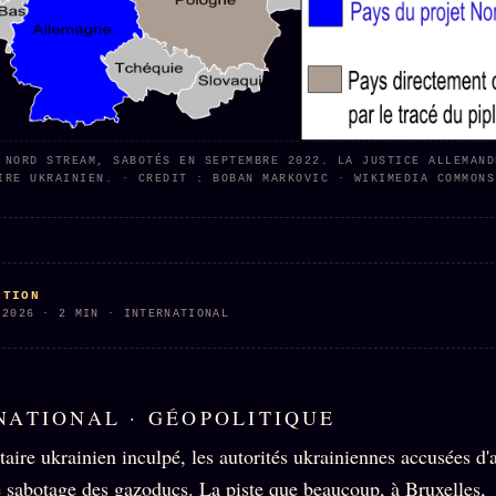
 NORD STREAM, SABOTÉS EN SEPTEMBRE 2022. LA JUSTICE ALLEMAND
IRE UKRAINIEN. · CREDIT : BOBAN MARKOVIC · WIKIMEDIA COMMONS
CTION
 2026 · 2 MIN · INTERNATIONAL
NATIONAL · GÉOPOLITIQUE
taire ukrainien inculpé, les autorités ukrainiennes accusées d'
 sabotage des gazoducs. La piste que beaucoup, à Bruxelles,