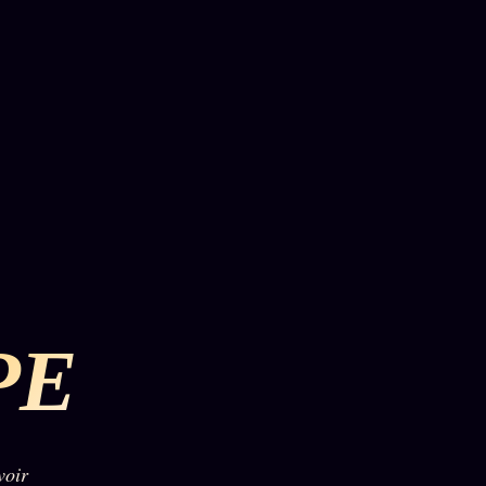
PE
voir