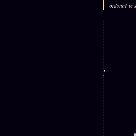
Mécène
Oracle
ordonné le s
Les
Éclair
Témoigna
Limites
85 000
2025
Oracle
Lectures
Couples
Le procès
des sœurs
Brigitte
Oracle
Macron
Bienvenu
Famille
nouveau
Catalogue
Oracle
membre
Sigil
ZS Bundle
Manifeste
Sonore
Références
pricing
Oracle
Se
Parfum
connecter
Oracle
Anniversaire
Oracle
Carte du
Jour