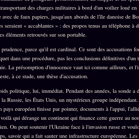
 transportant des charges militaires à bord d'un voilier loué en
avec de faux papiers, jusqu'aux abords de l'île danoise de B
s seraient « accablantes » : des propos tenus au téléphone à d
es éléments retrouvés sur son portable.
prudence, parce qu'il est cardinal. Ce sont des accusations f
quet dans une procédure, pas les conclusions définitives d'un t
nie. La présomption d'innocence vaut ici comme ailleurs, et l'
reste, à ce stade, une thèse d'accusation.
oids politique, lui, immédiat. Pendant des années, la sonde a 
r la Russie, les États Unis, un mystérieux groupe indépendant.
un pays européen finisse par pointer, documents à l'appui, l'alli
 voilà qui dérange un continent qui finance cette guerre au no
en. On peut soutenir l'Ukraine face à l'invasion russe et voulo
, savoir qui a fait sauter une infrastructure européenne. Les