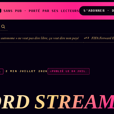
S'ABONNER · 
A
SANS PUB · PORTÉ PAR SES LECTEURS
ne veut pas dire libre, ça veut dire non payé
FIFA Forward Enterprise : l
#3
LES AMIS DE
L'ARCHIVE
ZOÉ
↗
↗
A
N
✉ INSCRIPTION À
·
2 MIN
·
JUILLET 2026
L
◉ SOCIÉTÉ
PUBLIÉ LE 04 JUIL.
LA NEWSLETTER
LITTÉRAIRE
RD STREAM
TOUTES LES RUBRIQUES →