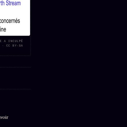
E A INCULPÉ
 · CC BY-SA
avoir