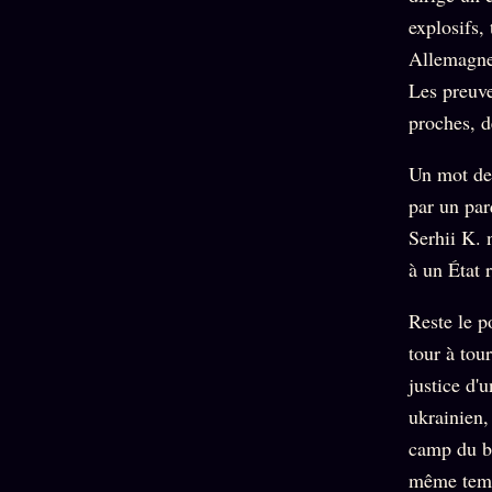
explosifs,
Allemagne 
Les preuve
proches, d
Un mot de 
par un par
Serhii K. 
à un État 
Reste le p
tour à tou
justice d'
ukrainien,
camp du bi
même temps