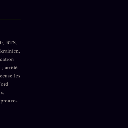
60, RTS,
ukrainien,
ocation
; arrêté
accuse les
Nord
rs,
 preuves