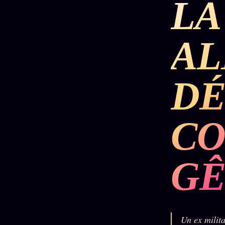
LA
DÉTONATIONS
POLITIQUE
RENSE
A
SCANDALES
ALT NEWS
GOSSI
DÉ
L'ORACLE
LIVRES
TRILOGIE + 2
SOCIÉTÉ DES
12
LOI
PRODUITS
1901
Z/S
AMIS
CO
KÉTAMINE
Chat
L'Associa
2019
Oracle
★
BRAQUAGE
GÊ
LIVE
S'abonne
2021
Oracle z/S
GRATUIT
SUSPECTE
2022
Cercle
Oracle
Privé
Compte
Analyse
Suspendu
30€/M
24€
Un ex milita
2024