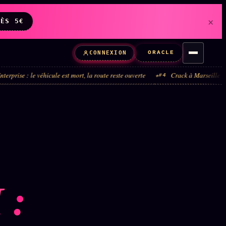
×
DÈS 5€
ORACLE
CONNEXION
e véhicule est mort, la route reste ouverte
Crack à Marseille : la boucle a
#4
 :