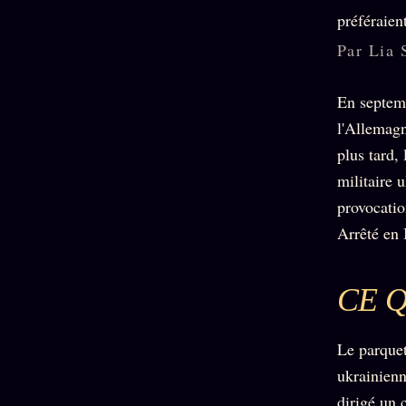
préféraien
Par Lia 
En septemb
l'Allemagn
plus tard,
militaire 
provocatio
Arrêté en I
CE Q
Le parquet
ukrainienn
dirigé un 