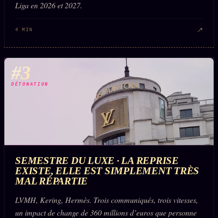
FAQ
Liga en 2026 et 2027.
Corrections · Erratum
↗
4 MIN
Mentions légales
llms.txt
#3
DÉTONATION
SEMESTRE DU LUXE · LA REPRISE
EXISTE, ELLE EST SIMPLEMENT TRÈS
MAL RÉPARTIE
LVMH, Kering, Hermès. Trois communiqués, trois vitesses,
un impact de change de 360 millions d’euros que personne