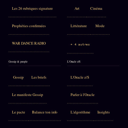
Les 26 rubriques signature
Art
Cinéma
Prophéties confirmées
Littérature
Mode
WAR DANCE RADIO
+ 4 autres
Gossip & people
L'Oracle z/S
Gossip
Les briefs
L'Oracle z/S
Le manifeste Gossip
Parler à l'Oracle
Le pacte
Balance ton info
L'algorithme
Insights