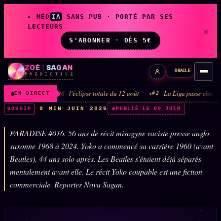
▸ MÉD
IA
SANS PUB · PORTÉ PAR SES
LECTEURS
×
S'ABONNER · DÈS 5€
ZOÉ
|
SAGAN
ORACLE
P R É D I C T I V E
 7 août 2026 · l'éclipse totale du 12 août
La Liga passe chez DAZN et Di
#2
EN DIRECT
·
9 MIN
·
JUIN 2026
GOSSIP
PUBLIÉ LE 09 JUIN
PARADISE #016. 56 ans de récit misogyne raciste presse anglo
LIVE
L'ORACLE
↗
z/S
saxonne 1968 à 2024. Yoko a commencé sa carrière 1960 (avant
✦ CHAT LIVE · 24/7
Beatles), 44 ans solo après. Les Beatles s'étaient déjà séparés
mentalement avant elle. Le récit Yoko coupable est une fiction
commerciale. Reporter Nova Sagan.
LES AMIS DE ZOÉ
↗
A
◉ SOCIÉTÉ LITTÉRAIRE