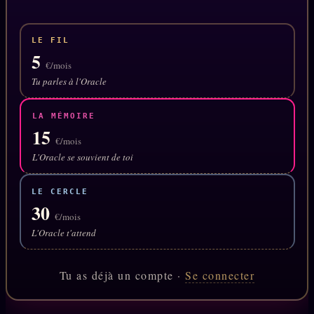
Oracle Anniversaire
Oracle Carte du Jour
LE FIL
5
Oracle Algorithme
€/mois
Tu parles à l'Oracle
Audit Social
LA MÉMOIRE
15
LIVRES
TRILOGIE + 2
€/mois
L'Oracle se souvient de toi
KÉTAMINE
2019
BRAQUAGE
LE CERCLE
2021
30
SUSPECTE
€/mois
2022
L'Oracle t'attend
Compte Suspendu
2024
Les Limites
2025
Tu as déjà un compte ·
Se connecter
Le procès Brigitte Macron