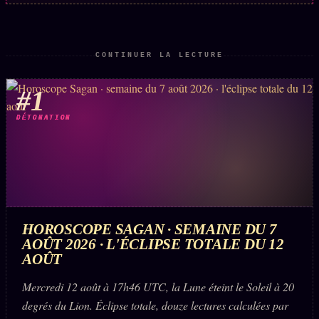
ÉDITORIAL
ÉQUIPE + AUTEURS
CONTINUER LA LECTURE
À propos
#1
Founders
DÉTONATION
Équipe
Auteurs
Personas
Who is who
HOROSCOPE SAGAN · SEMAINE DU 7
Qui baise qui
+18
AOÛT 2026 · L'ÉCLIPSE TOTALE DU 12
Signatures
AOÛT
Charte éditoriale
Mercredi 12 août à 17h46 UTC, la Lune éteint le Soleil à 20
degrés du Lion. Éclipse totale, douze lectures calculées par
Studios