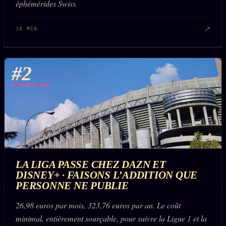
éphémérides Swiss.
Words Radio
FM
↗
18 MIN
PRATIQUE + LÉGAL
#2
Archive complète
Récents
DÉTONATION
À la une
Recherche ⌕
Tous les tags
Soumettre un tip
LA LIGA PASSE CHEZ DAZN ET
DISNEY+ · FAISONS L’ADDITION QUE
Nous écrire
PERSONNE NE PUBLIE
Presse
26,98 euros par mois, 323,76 euros par an. Le coût
Business
minimal, entièrement sourçable, pour suivre la Ligue 1 et la