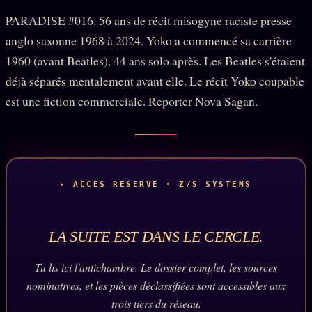
PRÉDICTIONS
INFOFICTION
PARADISE #016. 56 ans de récit misogyne raciste presse
anglo saxonne 1968 à 2024. Yoko a commencé sa carrière
1960 (avant Beatles), 44 ans solo après. Les Beatles s'étaient
déjà séparés mentalement avant elle. Le récit Yoko coupable
L'ORACLE Z/S
12 PRODUITS
est une fiction commerciale. Reporter Nova Sagan.
Chat Oracle
LIVE
Oracle z/S
Oracle Analyse
24€
▸ ACCÈS RÉSERVÉ · Z/S SYSTEMS
Oracle Éclair
Oracle Couples
LA SUITE EST DANS LE CERCLE.
Oracle Famille
Tu lis ici l'antichambre. Le dossier complet, les sources
Oracle Sigil Sonore
nominatives, et les pièces déclassifiées sont accessibles aux
Oracle Parfum
trois tiers du réseau.