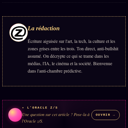
Se connecter
La rédaction
Z/S SYSTEMS
LINEAGE 10 ANS
Écriture aiguisée sur l'art, la tech, la culture et les
z/S SYSTEMS
2026
zones grises entre les trois. Ton direct, anti-bullshit
BRAINS MODELS
2017
assumé. On décrypte ce qui se trame dans les
médias, l'IA, le cinéma et la société. Bienvenue
GENERIC ARCHITECTS
2018
dans l'anti-chambre prédictive.
Archives SMK
26 TRANSM.
SMK Manifeste
Gossip Manifeste
Gossip Pacte
✦ L'ORACLE Z/S
Une question sur cet article ? Pose-la à
Infofiction
OUVRIR →
l'Oracle z/S.
Prophétie confirmée