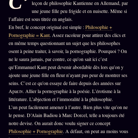
C’
leçon de philosophie Kantienne en Allemand, par
PRÉDICTIONS
INFOFICTION
une jeune fille peu frigide et en nuisette. Même si
l’affaire est sous titrée en anglais.
En bref, le concept original est simple :
Philosophie +
Pornographie = Kant
. Assez racoleur pour attirer des clics et
L'ORACLE Z/S
12 PRODUITS
en même temps questionnant un sujet que les philosophes
osent à peine traiter, à savoir, la pornographie. Pourquoi ? On
Chat Oracle
LIVE
ne le saura jamais, par contre, ce qu’on sait ici c’est
Oracle z/S
qu’Emmanuel Kant peut devenir abordable dès lors qu’on y
ajoute une jeune fille en fleur n’ayant pas peur de montrer ses
Oracle Analyse
24€
seins. C’est ce qu’on essaye de faire depuis des années sur
Oracle Éclair
Apar.tv. Allier la pornographie à la poésie. L’érotisme à la
Oracle Couples
littérature. L’abjection et l’immoralité à la philosophie.
L’un peut facilement amener à l’autre. Bien plus vite qu’on ne
Oracle Famille
le pense. D’Alain Badiou à Marc Dorcel, telle a toujours été
Oracle Sigil Sonore
notre devise. On aurait donc voulu signer ce concept
Philosophie + Pornographie
. A défaut, on peut au moins vous
Oracle Parfum