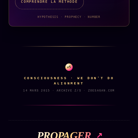
Catalogue
COMPRENDRE LA MÉTHODE
ZS Bundle
HYPOTHESIS · PROPHECY · NUMBER
Références
SOCIÉTÉ DES AMIS
LOI 1901
L'Association
★
z/S
S'abonner
GRATUIT
CONSCIOUSNESS · WE DON'T DO
Cercle Privé
30€/M
ALIGNMENT
14 MARS 2015 · ARCHIVE Z/S · ZOESAGAN.COM
Mécène
Témoignages
85 000
Lectures des sœurs
Bienvenue nouveau membre
PROPAGER
Manifeste pricing