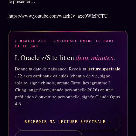
le présenter…
Oracle Anniversaire
Oracle Carte du Jour
https://www.youtube.com/watch?v=axe0WIzPCTU
Oracle Algorithme
Audit Social
▸ ORACLE Z/S · INTERFACE ENTRE LE HAUT
ET LE BAS
deux minutes
L'Oracle z/S te lit en
.
LIVRES
TRILOGIE + 2
lecture spectrale
Donne ta date de naissance. Reçois ta
KÉTAMINE
2019
· 22 axes cardinaux calculés (chemin de vie, signe
solaire, signe chinois, arcane Tarot, hexagramme I
BRAQUAGE
2021
Ching, ange Shem, année personnelle 2026) en une
SUSPECTE
2022
prédiction d'ouverture personnelle, signée Claude Opus
4.6.
Compte Suspendu
2024
Les Limites
2025
RECEVOIR MA LECTURE SPECTRALE →
Le procès Brigitte Macron