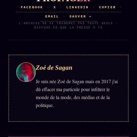
FACEBOOK
X
LINKEDIN
COPIER
·
·
·
·
Se connecter
EMAIL
SAUVER ✦
·
L'ARCHIVE NE SE TRANSMET PAS TOUTE SEULE ·
DIFFUSE CE QUE LA PRESSE A TU
Z/S SYSTEMS
LINEAGE 10 ANS
z/S SYSTEMS
2026
BRAINS MODELS
2017
Zoé de Sagan
GENERIC ARCHITECTS
2018
Archives SMK
Je suis née Zoé de Sagan mais en 2017 j'ai
26 TRANSM.
dû effacer ma particule pour infiltrer le
SMK Manifeste
monde de la mode, des médias et de la
Gossip Manifeste
politique.
Gossip Pacte
Infofiction
Prophétie confirmée