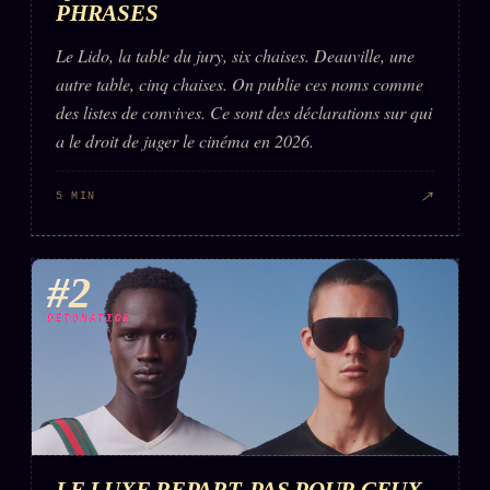
PHRASES
Words Radio
FM
Le Lido, la table du jury, six chaises. Deauville, une
autre table, cinq chaises. On publie ces noms comme
PRATIQUE + LÉGAL
des listes de convives. Ce sont des déclarations sur qui
a le droit de juger le cinéma en 2026.
Archive complète
Récents
↗
5 MIN
À la une
Recherche ⌕
#2
Tous les tags
DÉTONATION
Soumettre un tip
Nous écrire
Presse
Business
LE LUXE REPART. PAS POUR CEUX