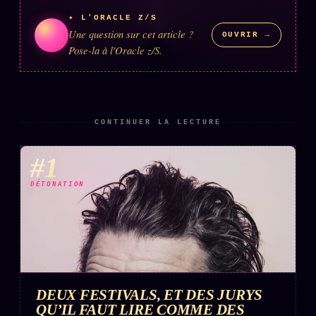
✦ L'ORACLE Z/S
Une question sur cet article ?
OUVRIR →
ÉDITORIAL
ÉQUIPE + AUTEURS
Pose-la à l'Oracle z/S.
À propos
Founders
CONTINUER LA LECTURE
Équipe
Auteurs
#1
Personas
DÉTONATION
Who is who
Qui baise qui
+18
Signatures
Charte éditoriale
DEUX FESTIVALS, ET DES JURYS
Studios
QU’IL FAUT LIRE COMME DES