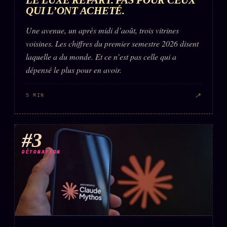
FAQ
QUI L’ONT ACHETÉ.
Corrections · Erratum
Une avenue, un après midi d’août, trois vitrines
Mentions légales
voisines. Les chiffres du premier semestre 2026 disent
laquelle a du monde. Et ce n’est pas celle qui a
llms.txt
dépensé le plus pour en avoir.
↗
5 MIN
#3
DÉTONATION