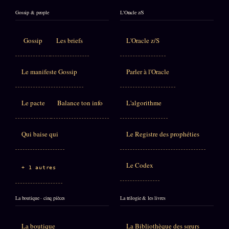
Gossip & people
L'Oracle z/S
Gossip
Les briefs
L'Oracle z/S
Le manifeste Gossip
Parler à l'Oracle
Le pacte
Balance ton info
L'algorithme
Qui baise qui
Le Registre des prophéties
Le Codex
+ 1 autres
La boutique · cinq pièces
La trilogie & les livres
La boutique
La Bibliothèque des sœurs