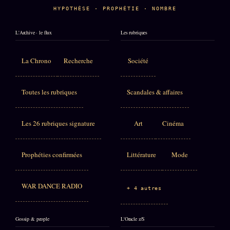
HYPOTHÈSE · PROPHÉTIE · NOMBRE
L'Archive · le flux
Les rubriques
La Chrono
Recherche
Société
Toutes les rubriques
Scandales & affaires
Les 26 rubriques signature
Art
Cinéma
Prophéties confirmées
Littérature
Mode
WAR DANCE RADIO
+ 4 autres
Gossip & people
L'Oracle z/S