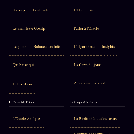
Gossip
Les briefs
L'Oracle z/S
Le manifeste Gossip
Parler à l'Oracle
Le pacte
Balance ton info
L'algorithme
Insights
Qui baise qui
La Carte du jour
Anniversaire enfant
+ 1 autres
Le Cabinet de l'Oracle
La trilogie & les livres
L'Oracle Analyse
La Bibliothèque des sœurs
Lectures des sœurs · 27