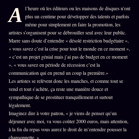
A
l’heure où les éditeurs ou les maisons de disques n’ont
PRÉDICTIONS
INFOFICTION
plus un centime pour développer des talents et parfois
même pour simplement en faire la promotion, les
artistes s’organisent pour se débrouiller seul avec leur public.
L'ORACLE Z/S
12 PRODUITS
Marre sans doute d’entendre « désolé restriction budgétaire »,
« vous savez c’est la crise pour tout le monde en ce moment »,
Chat Oracle
LIVE
« c’est un projet génial mais j’ai pas de budget en ce moment
Oracle z/S
», « vous savez en période de récession c’est la
communication qui en prend un coup la première.»
Oracle Analyse
24€
Les artistes se relèvent donc les manches, et comme tout se
Oracle Éclair
vend et tout s’achète, ça reste une manière douce et
sympathique de se prostituer tranquillement et surtout
Oracle Couples
légalement.
Oracle Famille
Imaginez dire à votre patron, « je viens de penser qu’un
Oracle Sigil Sonore
déjeuner avec moi, va vous coûter 2000 euros, mais attention,
à la fin du repas vous aurez le droit de m’entendre pousser la
Oracle Parfum
chansonnette. »