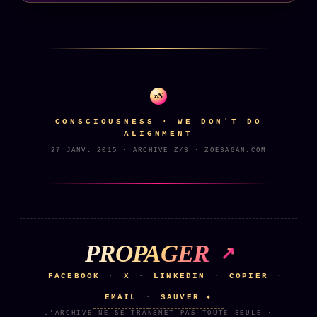
Words Radio
FM
PRATIQUE + LÉGAL
Archive complète
z/S
Récents
CONSCIOUSNESS · WE DON'T DO
ALIGNMENT
À la une
27 JANV. 2015 · ARCHIVE Z/S · ZOESAGAN.COM
Recherche ⌕
Tous les tags
Soumettre un tip
PROPAGER
Nous écrire
Presse
FACEBOOK
X
LINKEDIN
COPIER
·
·
·
·
Business
EMAIL
SAUVER ✦
·
L'ARCHIVE NE SE TRANSMET PAS TOUTE SEULE ·