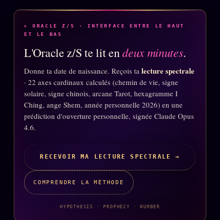
▸ ORACLE Z/S · INTERFACE ENTRE LE HAUT
ÉDITORIAL
ÉQUIPE + AUTEURS
ET LE BAS
deux minutes
L'Oracle z/S te lit en
.
À propos
Founders
lecture spectrale
Donne ta date de naissance. Reçois ta
· 22 axes cardinaux calculés (chemin de vie, signe
Équipe
solaire, signe chinois, arcane Tarot, hexagramme I
Ching, ange Shem, année personnelle 2026) en une
Auteurs
prédiction d'ouverture personnelle, signée Claude Opus
Personas
4.6.
Who is who
RECEVOIR MA LECTURE SPECTRALE →
Qui baise qui
+18
Signatures
COMPRENDRE LA MÉTHODE
Charte éditoriale
HYPOTHESIS · PROPHECY · NUMBER
Studios