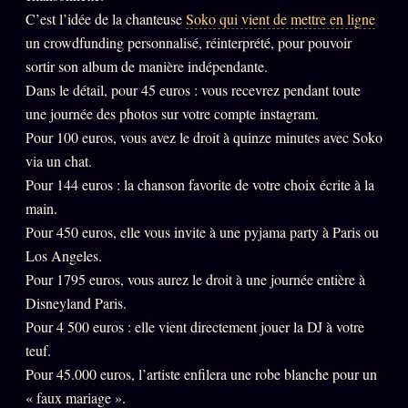
Oracle Anniversaire
C’est l’idée de la chanteuse
Soko qui vient de mettre en ligne
un crowdfunding personnalisé, réinterprété, pour pouvoir
Oracle Carte du Jour
sortir son album de manière indépendante.
Oracle Algorithme
Dans le détail, pour 45 euros : vous recevrez pendant toute
Audit Social
une journée des photos sur votre compte instagram.
Pour 100 euros, vous avez le droit à quinze minutes avec Soko
via un chat.
LIVRES
TRILOGIE + 2
Pour 144 euros : la chanson favorite de votre choix écrite à la
main.
KÉTAMINE
2019
Pour 450 euros, elle vous invite à une pyjama party à Paris ou
BRAQUAGE
Los Angeles.
2021
Pour 1795 euros, vous aurez le droit à une journée entière à
SUSPECTE
2022
Disneyland Paris.
Compte Suspendu
2024
Pour 4 500 euros : elle vient directement jouer la DJ à votre
Les Limites
teuf.
2025
Pour 45.000 euros, l’artiste enfilera une robe blanche pour un
Le procès Brigitte Macron
« faux mariage ».