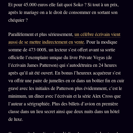
Catalogue
Et pour 45.000 euros elle fait quoi Soko ? Si tout à un prix,
après le mariage on a le droit de consommer en sortant son
ZS Bundle
chéquier ?
Références
Parallèlement et plus sérieusement,
un célèbre écrivain vient
aussi de se mettre indirectement en vente
. Pour la modique
SOCIÉTÉ DES AMIS
LOI 1901
somme de 473 000$, un lecteur s’est offert avant sa sortie
L'Association
officielle l’exemplaire unique du livre Private Vegas (de
★
l’écrivain James Patterson) qui s’autodétruira en 24 heures
S'abonner
GRATUIT
après qu’il ait été ouvert. En bonus l’heureux acquéreur s’est
Cercle Privé
vu offrir une paire de jumelles en or dans un boîtier fin en cuir
30€/M
gravé avec les initiales de Patterson plus évidemment, c’est le
Mécène
minimum, un dîner avec l’écrivain et la série Alex Cross que
Témoignages
85 000
l’auteur a sérigraphiée. Plus des billets d’avion en première
classe dans un lieu secret ainsi que deux nuits dans un hôtel
Lectures des sœurs
de luxe.
Bienvenue nouveau membre
Manifeste pricing