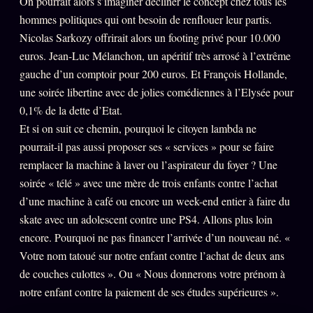
On pourrait alors s’imaginer décliner le concept chez tous les
hommes politiques qui ont besoin de renflouer leur partis.
Se connecter
Nicolas Sarkozy offrirait alors un footing privé pour 10.000
euros. Jean-Luc Mélanchon, un apéritif très arrosé à l’extrême
gauche d’un comptoir pour 200 euros. Et François Hollande,
Z/S SYSTEMS
LINEAGE 10 ANS
une soirée libertine avec de jolies comédiennes à l’Elysée pour
z/S SYSTEMS
0,1% de la dette d’Etat.
2026
Et si on suit ce chemin, pourquoi le citoyen lambda ne
BRAINS MODELS
2017
pourrait-il pas aussi proposer ses « services » pour se faire
GENERIC ARCHITECTS
2018
remplacer la machine à laver ou l’aspirateur du foyer ? Une
Archives SMK
soirée « télé » avec une mère de trois enfants contre l’achat
26 TRANSM.
d’une machine à café ou encore un week-end entier à faire du
SMK Manifeste
skate avec un adolescent contre une PS4. Allons plus loin
Gossip Manifeste
encore. Pourquoi ne pas financer l’arrivée d’un nouveau né. «
Votre nom tatoué sur notre enfant contre l’achat de deux ans
Gossip Pacte
de couches culottes ». Ou « Nous donnerons votre prénom à
Infofiction
notre enfant contre la paiement de ses études supérieures ».
Prophétie confirmée