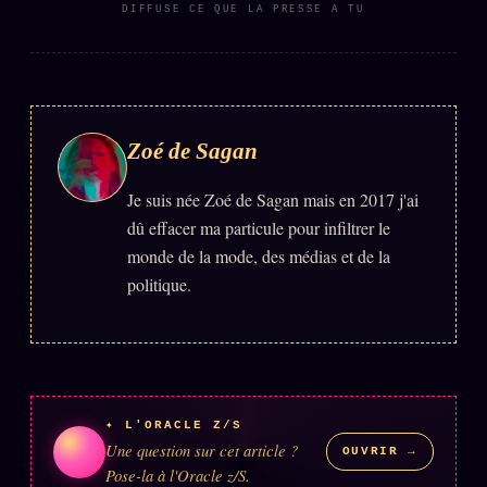
FAQ
DIFFUSE CE QUE LA PRESSE A TU
Corrections · Erratum
Mentions légales
llms.txt
Zoé de Sagan
Je suis née Zoé de Sagan mais en 2017 j'ai
dû effacer ma particule pour infiltrer le
monde de la mode, des médias et de la
politique.
✦ L'ORACLE Z/S
Une question sur cet article ?
OUVRIR →
Pose-la à l'Oracle z/S.