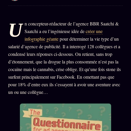
PRÉDICTIONS
INFOFICTION
U
n concepteur-rédacteur de l’agence BBR Saatchi &
Saatchi a eu l’ingénieuse idée de
créer une
L'ORACLE Z/S
12 PRODUITS
infographie géante
pour déterminer la vie type d’un
salarié d’agence de publicité. Il a interrogé 128 collègues et a
Chat Oracle
LIVE
condensé leurs réponses ci-dessous. On retient, sans trop
Oracle z/S
d’étonnement, que la drogue la plus consommée n’est pas la
cocaïne mais le cannabis, crise oblige. Et qu’une fois stone ils
Oracle Analyse
24€
surfent principalement sur Facebook. En omettant pas que
Oracle Éclair
pour 18% d’entre eux ils s’essayent à avoir une aventure avec
un ou une collègue…
Oracle Couples
Oracle Famille
Oracle Sigil Sonore
Oracle Parfum