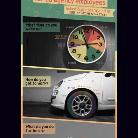
Oracle Anniversaire
Oracle Carte du Jour
Oracle Algorithme
Audit Social
LIVRES
TRILOGIE + 2
KÉTAMINE
2019
BRAQUAGE
2021
SUSPECTE
2022
Compte Suspendu
2024
Les Limites
2025
Le procès Brigitte Macron