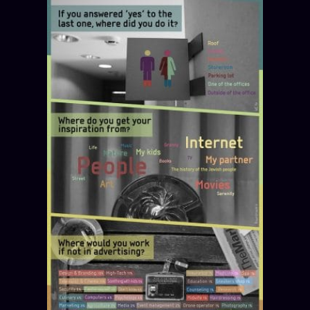
Se connecter
Z/S SYSTEMS
LINEAGE 10 ANS
z/S SYSTEMS
2026
BRAINS MODELS
2017
GENERIC ARCHITECTS
2018
Archives SMK
26 TRANSM.
SMK Manifeste
Gossip Manifeste
Gossip Pacte
Infofiction
Prophétie confirmée