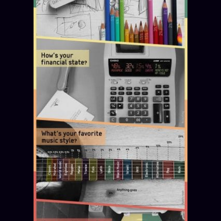
Words Radio
FM
PRATIQUE + LÉGAL
Archive complète
Récents
À la une
Recherche ⌕
Tous les tags
Soumettre un tip
Nous écrire
Presse
Business