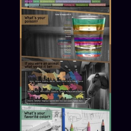
ÉDITORIAL
ÉQUIPE + AUTEURS
À propos
Founders
Équipe
Auteurs
Personas
Who is who
Qui baise qui
+18
Signatures
Charte éditoriale
Studios