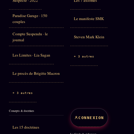
Suspecte · 2022
Les 7 axiomes
Paradise Garage · 150
Le manifeste SMK
couples
Compte Suspendu · le
Steven Mark Klein
journal
Les Limites · Lia Sagan
+ 3 autres
Le procès de Brigitte Macron
+ 3 autres
Concepts & doctrines
CONNEXION
Les 15 doctrines