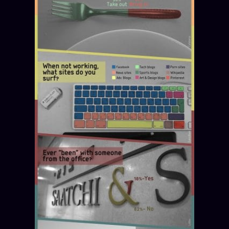
Catalogue
ZS Bundle
Références
SOCIÉTÉ DES AMIS
LOI 1901
L'Association
★
S'abonner
GRATUIT
Cercle Privé
30€/M
Mécène
Témoignages
85 000
Lectures des sœurs
Bienvenue nouveau membre
Manifeste pricing