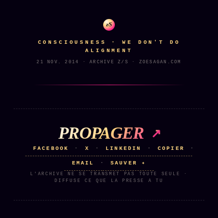
z/S
CONSCIOUSNESS · WE DON'T DO
ALIGNMENT
21 NOV. 2014 · ARCHIVE Z/S · ZOESAGAN.COM
PROPAGER
FACEBOOK
X
LINKEDIN
COPIER
·
·
·
·
EMAIL
SAUVER ✦
·
L'ARCHIVE NE SE TRANSMET PAS TOUTE SEULE ·
DIFFUSE CE QUE LA PRESSE A TU