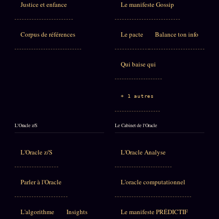
Justice et enfance
Le manifeste Gossip
Corpus de références
Le pacte
Balance ton info
Qui baise qui
+ 1 autres
L'Oracle z/S
Le Cabinet de l'Oracle
L'Oracle z/S
L'Oracle Analyse
Parler à l'Oracle
L'oracle computationnel
L'algorithme
Insights
Le manifeste PRÉDICTIF