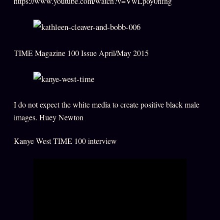
https://www.youtube.com/watch?v=VwLpoy0nfng
Oracle Anniversaire
Oracle Carte du Jour
Oracle Algorithme
TIME Magazine 100 Issue April/May 2015
Audit Social
LIVRES
TRILOGIE + 2
I do not expect the white media to create positive black male
KÉTAMINE
images. Huey Newton
2019
BRAQUAGE
2021
Kanye West TIME 100 interview
SUSPECTE
2022
Compte Suspendu
2024
Les Limites
2025
Le procès Brigitte Macron