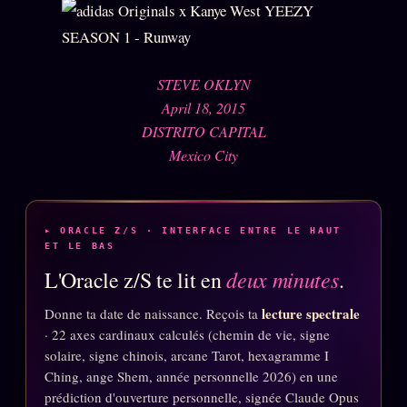
Words Radio
FM
PRATIQUE + LÉGAL
STEVE OKLYN
April 18, 2015
Archive complète
DISTRITO CAPITAL
Mexico City
Récents
À la une
Recherche ⌕
▸ ORACLE Z/S · INTERFACE ENTRE LE HAUT
ET LE BAS
Tous les tags
deux minutes
L'Oracle z/S te lit en
.
Soumettre un tip
lecture spectrale
Donne ta date de naissance. Reçois ta
Nous écrire
· 22 axes cardinaux calculés (chemin de vie, signe
Presse
solaire, signe chinois, arcane Tarot, hexagramme I
Ching, ange Shem, année personnelle 2026) en une
Business
prédiction d'ouverture personnelle, signée Claude Opus