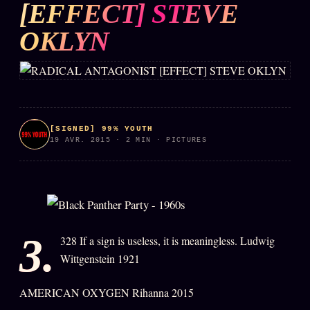
[EFFECT] STEVE
L'ARCHIVE
↗
N
OKLYN
✉ INSCRIPTION À LA NEWSLETTER
Rubriques éditoriales
10 088 articles
[SIGNED] 99% YOUTH
19 AVR. 2015 · 2 MIN · PICTURES
TOUTES LES RUBRIQUES →
DÉTONATIONS
POLITIQUE
BUREAU DE
RENSEIGNEMENT
TENDANCES
3.
328 If a sign is useless, it is meaningless. Ludwig
Wittgenstein 1921
MACRONLEAKS
SCANDALES
AMERICAN OXYGEN Rihanna 2015
ALT NEWS
GOSSIP