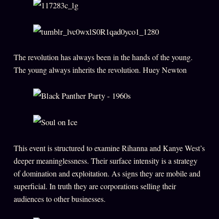
ÉDITORIAL
ÉQUIPE + AUTEURS
À propos
The revolution has always been in the hands of the young.
The young always inherits the revolution. Huey Newton
Founders
Équipe
Auteurs
Personas
Who is who
This event is structured to examine Rihanna and Kanye West’s
Qui baise qui
deeper meaninglessness. Their surface intensity is a strategy
+18
of domination and exploitation. As signs they are mobile and
Signatures
superficial. In truth they are corporations selling their
Charte éditoriale
audiences to other businesses.
Studios