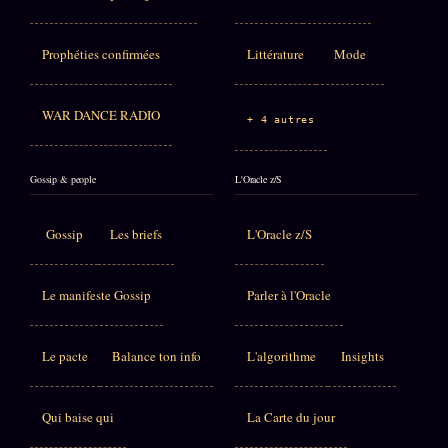
Prophéties confirmées
Littérature
Mode
WAR DANCE RADIO
+ 4 autres
Gossip & people
L'Oracle z/S
Gossip
Les briefs
L'Oracle z/S
Le manifeste Gossip
Parler à l'Oracle
Le pacte
Balance ton info
L'algorithme
Insights
Qui baise qui
La Carte du jour