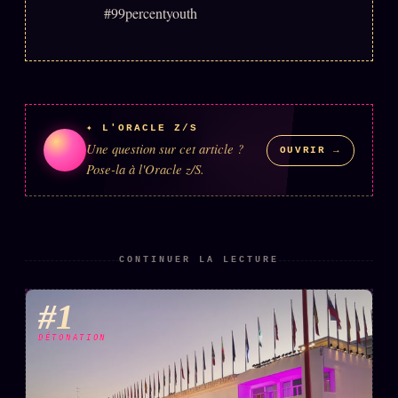
#99percentyouth
✦ L'ORACLE Z/S
Une question sur cet article ?
OUVRIR →
Pose-la à l'Oracle z/S.
CONTINUER LA LECTURE
#1
DÉTONATION