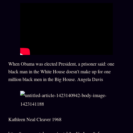
PRÉDICTIONS
INFOFICTION
L'ORACLE Z/S
12 PRODUITS
Chat Oracle
LIVE
Oracle z/S
When Obama was elected President, a prisoner said: one
black man in the White House doesn’t make up for one
Oracle Analyse
24€
million black men in the Big House. Angela Davis
Oracle Éclair
Oracle Couples
Oracle Famille
Oracle Sigil Sonore
Kathleen Neal Cleaver 1968
Oracle Parfum