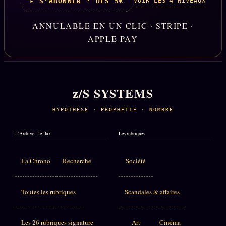
VOIR LES 4 NIVEAUX
▸ S'ABONNER · DÈS 5€
ANNULABLE EN UN CLIC · STRIPE ·
APPLE PAY
z/S SYSTEMS
HYPOTHÈSE · PROPHÉTIE · NOMBRE
L'Archive · le flux
Les rubriques
La Chrono
Recherche
Société
Toutes les rubriques
Scandales & affaires
Les 26 rubriques signature
Art
Cinéma