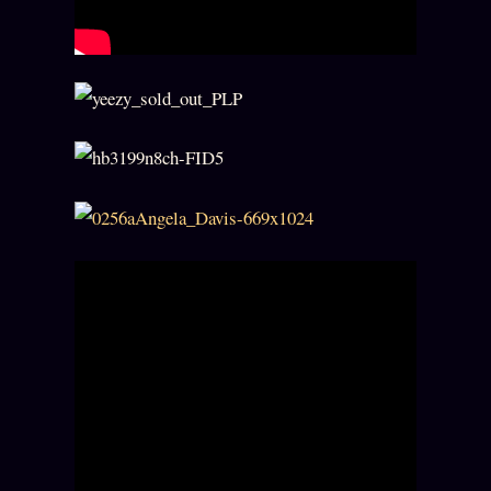
Catalogue
ZS Bundle
Références
SOCIÉTÉ DES AMIS
LOI 1901
L'Association
★
S'abonner
GRATUIT
Cercle Privé
30€/M
Mécène
Témoignages
85 000
Lectures des sœurs
Bienvenue nouveau membre
Manifeste pricing