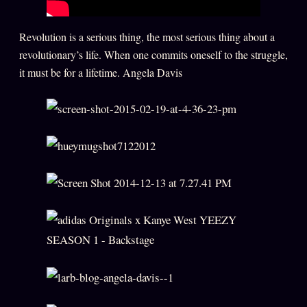
Se connecter
Revolution is a serious thing, the most serious thing about a
revolutionary’s life. When one commits oneself to the struggle,
it must be for a lifetime. Angela Davis
Z/S SYSTEMS
LINEAGE 10 ANS
z/S SYSTEMS
2026
BRAINS MODELS
2017
GENERIC ARCHITECTS
2018
Archives SMK
26 TRANSM.
SMK Manifeste
Gossip Manifeste
Gossip Pacte
Infofiction
Prophétie confirmée