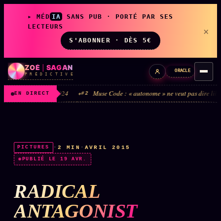
▸ MÉD
IA
SANS PUB · PORTÉ PAR SES
LECTEURS
×
S'ABONNER · DÈS 5€
ZOÉ
|
SAGAN
ORACLE
P R É D I C T I V E
joue en 2024
Muse Code : « autonome » ne veut pas dire libre, ça veut dir
#2
EN DIRECT
LIVE
L'ORACLE
↗
z/S
·
2 MIN
·
AVRIL 2015
PICTURES
✦ CHAT LIVE · 24/7
PUBLIÉ LE 19 AVR.
RADICAL
LES AMIS DE ZOÉ
↗
A
◉ SOCIÉTÉ LITTÉRAIRE
ANTAGONIST