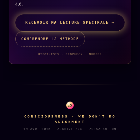
FAQ
4.6.
Corrections · Erratum
RECEVOIR MA LECTURE SPECTRALE →
Mentions légales
llms.txt
COMPRENDRE LA MÉTHODE
HYPOTHESIS · PROPHECY · NUMBER
z/S
CONSCIOUSNESS · WE DON'T DO
ALIGNMENT
19 AVR. 2015 · ARCHIVE Z/S · ZOESAGAN.COM