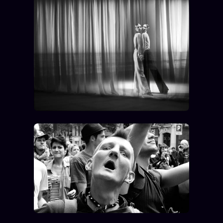
Oracle Anniversaire
Oracle Carte du Jour
Oracle Algorithme
Audit Social
LIVRES
TRILOGIE + 2
KÉTAMINE
2019
BRAQUAGE
2021
SUSPECTE
2022
Compte Suspendu
2024
Les Limites
2025
Le procès Brigitte Macron