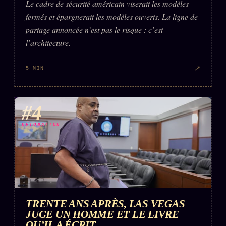
Le cadre de sécurité américain viserait les modèles
fermés et épargnerait les modèles ouverts. La ligne de
partage annoncée n’est pas le risque : c’est
l’architecture.
↗
5 MIN
#4
DÉTONATION
TRENTE ANS APRÈS, LAS VEGAS
JUGE UN HOMME ET LE LIVRE
QU’IL A ÉCRIT