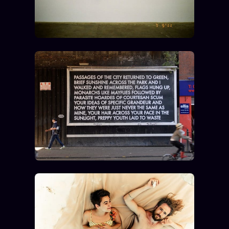
Se connecter
Z/S SYSTEMS
LINEAGE 10 ANS
z/S SYSTEMS
2026
BRAINS MODELS
2017
GENERIC ARCHITECTS
2018
Archives SMK
26 TRANSM.
SMK Manifeste
Gossip Manifeste
Gossip Pacte
Infofiction
Prophétie confirmée