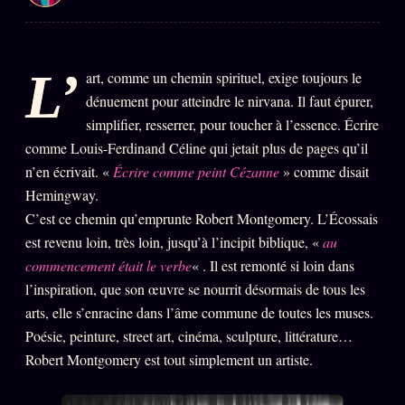
PRÉDICTIONS
INFOFICTION
L’
art, comme un chemin spirituel, exige toujours le
dénuement pour atteindre le nirvana. Il faut épurer,
L'ORACLE Z/S
12 PRODUITS
simplifier, resserrer, pour toucher à l’essence. Écrire
comme Louis-Ferdinand Céline qui jetait plus de pages qu’il
Chat Oracle
LIVE
n’en écrivait. «
Écrire comme peint Cézanne
» comme disait
Oracle z/S
Hemingway.
C’est ce chemin qu’emprunte Robert Montgomery. L’Écossais
Oracle Analyse
24€
est revenu loin, très loin, jusqu’à l’incipit biblique, «
au
Oracle Éclair
commencement était le verbe
« . Il est remonté si loin dans
Oracle Couples
l’inspiration, que son œuvre se nourrit désormais de tous les
arts, elle s’enracine dans l’âme commune de toutes les muses.
Oracle Famille
Poésie, peinture, street art, cinéma, sculpture, littérature…
Oracle Sigil Sonore
Robert Montgomery est tout simplement un artiste.
Oracle Parfum