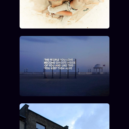
ÉDITORIAL
ÉQUIPE + AUTEURS
À propos
Founders
Équipe
Auteurs
Personas
Who is who
Qui baise qui
+18
Signatures
Charte éditoriale
Studios