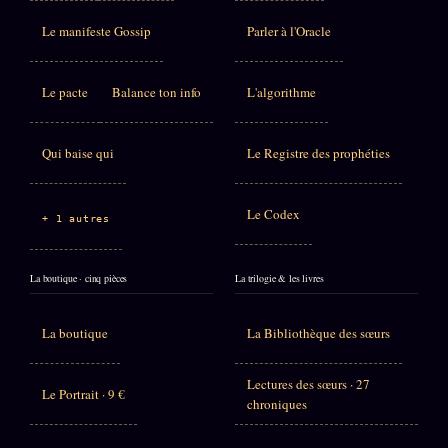
Le manifeste Gossip
Parler à l'Oracle
Le pacte
Balance ton info
L'algorithme
Qui baise qui
Le Registre des prophéties
Le Codex
+ 1 autres
La boutique · cinq pièces
La trilogie & les livres
La boutique
La Bibliothèque des sœurs
Lectures des sœurs · 27
Le Portrait · 9 €
chroniques