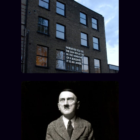
Words Radio
FM
PRATIQUE + LÉGAL
Archive complète
Récents
À la une
Recherche ⌕
Tous les tags
Soumettre un tip
Nous écrire
Presse
Business