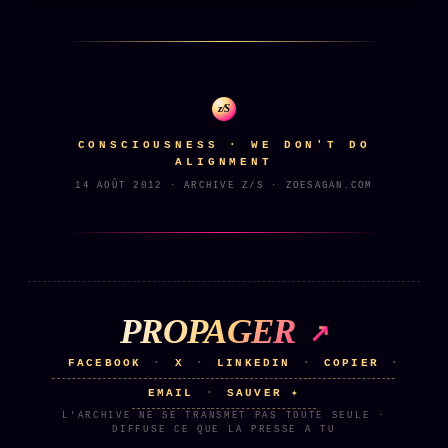
z/S
CONSCIOUSNESS · WE DON'T DO
ALIGNMENT
14 AOÛT 2012 · ARCHIVE Z/S · ZOESAGAN.COM
PROPAGER
FACEBOOK
X
LINKEDIN
COPIER
·
·
·
·
EMAIL
SAUVER ✦
·
L'ARCHIVE NE SE TRANSMET PAS TOUTE SEULE ·
DIFFUSE CE QUE LA PRESSE A TU