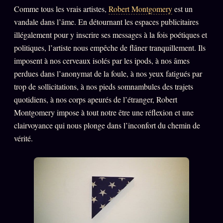
Catalogue
Comme tous les vrais artistes,
Robert Montgomery
est un
ZS Bundle
vandale dans l’âme. En détournant les espaces publicitaires
illégalement pour y inscrire ses messages à la fois poétiques et
Références
politiques, l’artiste nous empêche de flâner tranquillement. Ils
imposent à nos cerveaux isolés par les ipods, à nos âmes
SOCIÉTÉ DES AMIS
LOI 1901
perdues dans l’anonymat de la foule, à nos yeux fatigués par
trop de sollicitations, à nos pieds somnambules des trajets
L'Association
quotidiens, à nos corps apeurés de l’étranger, Robert
★
Montgomery impose à tout notre être une réflexion et une
S'abonner
GRATUIT
clairvoyance qui nous plonge dans l’inconfort du chemin de
Cercle Privé
30€/M
vérité.
Mécène
Témoignages
85 000
Lectures des sœurs
Bienvenue nouveau membre
Manifeste pricing