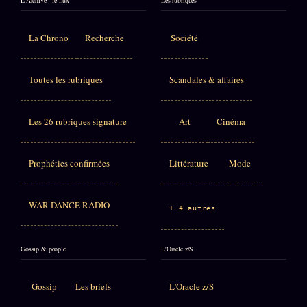
L'Archive · le flux
Les rubriques
La Chrono
Recherche
Société
Toutes les rubriques
Scandales & affaires
Les 26 rubriques signature
Art
Cinéma
Prophéties confirmées
Littérature
Mode
WAR DANCE RADIO
+ 4 autres
Gossip & people
L'Oracle z/S
Gossip
Les briefs
L'Oracle z/S